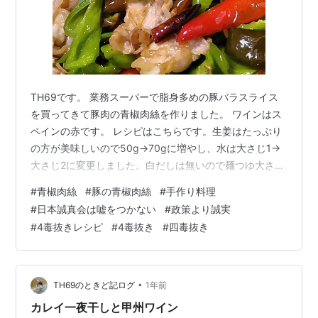
TH69です。 業務スーパーで脂身多めの豚バラスライス
を買ってきて豚肉の青椒肉絲を作りました。 ワインはス
ペインの赤です。 レシピはこちらです。生姜はたっぷり
の方が美味しいので50g→70gに増やし、水は大さじ1→
大さじ2に変更しました。白だしは無いので麺つゆ大さじ
2＋顆粒だし＋塩で代用です。 ピーマンはかなり前に買
#
青椒肉絲
#
豚の青椒肉絲
#
手作り料理
ったのが赤くなったのと赤くなる手前で紫っぽいもの、
#
日本誠真会は嘘をつかない
#
政策より誠実
それに今回国華園で買ってきた緑(ピーマン＋甘長かな？)
#
4毒抜きレシピ
#
4毒抜き
#
四毒抜き
を使いました。 火を点ける前にフライパンに肉と片栗粉
を入れ、肉をほぐしながら片栗粉をまぶします。粉気が
なくなったら赤唐辛子を加えて中火で火を点けます。 豚
肉に火が通るまでゆっくり…
•
TH69のときど記ログ
1年前
カレイ一夜干しと甲州ワイン