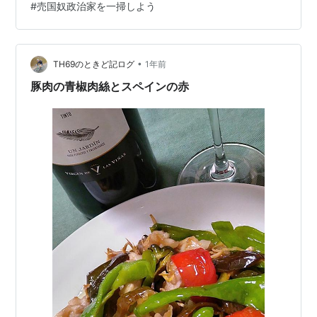
#
売国奴政治家を一掃しよう
ら、この日本誠真会を立ち上げられました。その信念に
ブレは全くありません。 上の動画内でも述べられていま
すが、占領憲法である…
•
TH69のときど記ログ
1年前
豚肉の青椒肉絲とスペインの赤