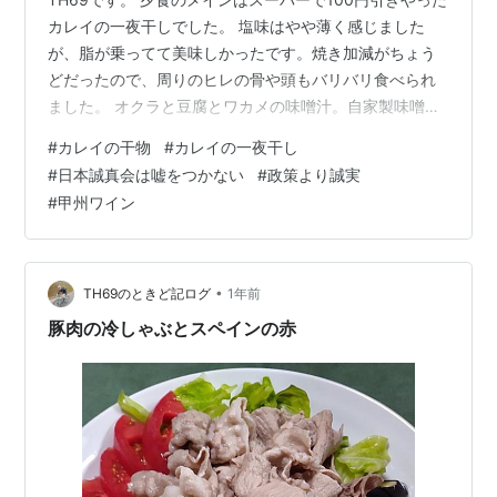
カレイの一夜干しでした。 塩味はやや薄く感じました
が、脂が乗ってて美味しかったです。焼き加減がちょう
どだったので、周りのヒレの骨や頭もバリバリ食べられ
ました。 オクラと豆腐とワカメの味噌汁。自家製味噌の
お味噌汁はホンマに美味しいです。 オクラは湯がいてか
#
カレイの干物
#
カレイの一夜干し
つお節と醤油で食べました。冷奴はおろし生姜と醤油で
#
日本誠真会は嘘をつかない
#
政策より誠実
す。 毛豆の納豆、ひよこ豆の甘煮、きゅうりもみ、山椒
#
甲州ワイン
入りワカサギの佃煮 大根ときゅうりと海藻のサラダ、最
後のあらかわの桃 合わせたワインは山梨県ルミエール社
の甲州「ルミエール フレール 甲州 2023 新酒」です。爽
やかな柑橘系でしっかり…
•
TH69のときど記ログ
1年前
豚肉の冷しゃぶとスペインの赤