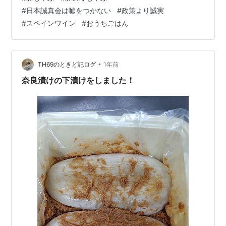
ごまペースト＋旭ポンズ＋丸天ゆずポン酢＋丸天かつお
#
日本誠真会は嘘をつかない
#
政策より誠実
醤油)で作った「絶品ごまダレ」と 自家ブレンド(旭ポン
#
スペインワイン
#
おうちごはん
ズ＋丸天ゆずポン酢＋丸天かつお醤油)のポン酢醤油で
す。 黒豆の甘煮(これで終わりです)、今日作ったきゅう
りの甘酢漬け、ひよこ豆の甘煮 レタスときゅうりともず
く…
•
TH69のときど記ログ
1年前
奈良漬けの下漬けをしました！