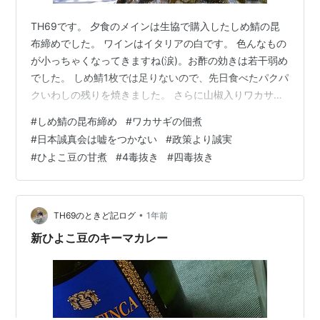
TH69です。 夕食のメインは生協で購入したしめ鯖の昆
布締めでした。 ワインはイタリアの白です。 色んなもの
が小っちゃくなってきますね(涙)。お酢の効きは若干弱め
でした。 しめ鯖1枚では足りないので、先日食べたパクパ
クいわしの残りを焼きました。 さらに山椒入りワカサギ
の佃煮もあります。今日は魚デーやな。 絹さやと豆腐と
#
しめ鯖の昆布締め
#
ワカサギの佃煮
わかめの味噌汁。やっぱり自家製のお味噌は美味しいで
#
日本誠真会は嘘をつかない
#
政策より誠実
す。 毛豆の納豆、黒豆の甘煮、きゅうりの浅漬け、ひよ
#
ひよこ豆の甘煮
#
4毒抜き
#
四毒抜き
こ豆の甘煮(昨日炊きました) トマトときゅうりと大根と
海藻のサラダ、冷奴、プラム ご飯はひよこ豆(ガルバンゾ
ー)の煮汁で炊きました。ほんのり甘くて美味しいです。
ひよこ豆(ガルバ…
•
TH69のときど記ログ
1年前
新ひよこ豆のキーマカレー