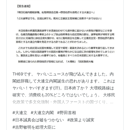
TH69です。 ヤバいニュースが飛び込んできました。内
閣総辞職して大連立内閣誕生の恐れがあります。 これは
ヤバい！ヤバすぎます(汗)。日本終了か？ 大増税路線は
確実で、消費税も20%どころではないでしょう。 大移民
化政策で多文化強制・外国人ファーストの国づくり、日
本人奴隷化必至です。 自民党内から止める声は出ないの
#
大連立
#
大連立内閣
#
野田首相
か。 もう無理か…… 残念です(涙)。 誠意と真実と敬い。
#
日本誠真会は嘘をつかない
#
政策より誠実
日本の病を治す！ では。 にほんブログ村
#
吉野敏明を総理大臣に