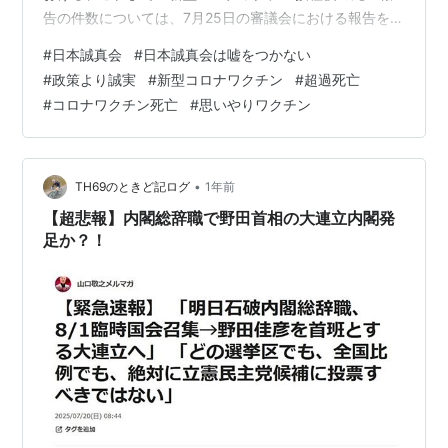
告の件数については、7月25日の審議会における報告を含
め、合計2,294件です。』と報告した上で、『死亡を含む
#
日本誠真会
#
日本誠真会は嘘をつかない
新型コロナワクチンの副反応を疑う症状について、副反
#
政策より誠実
#
新型コロナワクチン
#
超過死亡
応疑い報告制度等に基づき、医師や製造販売業者等から
#
コロナワクチン死亡
#
思いやりワクチン
報告があった場合には、審議会において全例評価してお
り、現時点で重大な懸念は認められないと評価されてい
ます。』と述べたそうです。 日本誠真会党首である吉野
敏明さんの今朝のライヴ…
•
TH69のときど記ログ
1年前
【超悲報】内閣総辞職で野田首相の大連立内閣発
足か？！