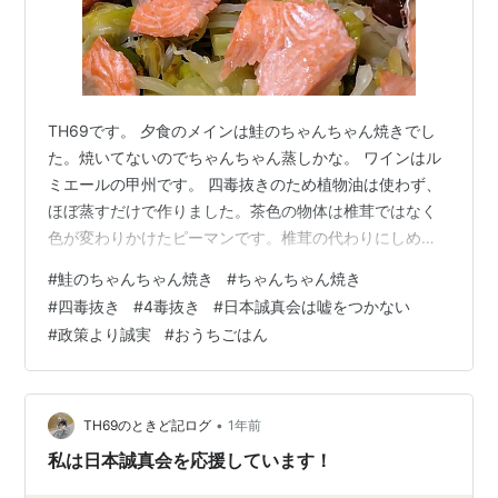
TH69です。 夕食のメインは鮭のちゃんちゃん焼きでし
た。焼いてないのでちゃんちゃん蒸しかな。 ワインはル
ミエールの甲州です。 四毒抜きのため植物油は使わず、
ほぼ蒸すだけで作りました。茶色の物体は椎茸ではなく
色が変わりかけたピーマンです。椎茸の代わりにしめじ
を使いました。 味噌と豆板醤が入ったタレを掛けていた
#
鮭のちゃんちゃん焼き
#
ちゃんちゃん焼き
だきます。このタレも砂糖は使わずみりんだけでした
#
四毒抜き
#
4毒抜き
#
日本誠真会は嘘をつかない
が、さすがに甘味が足りずイマイチでした。キャベツの
#
政策より誠実
#
おうちごはん
芯はやっぱり甘かったです。 自家製毛豆の納豆、ひよこ
豆の甘煮、きゅうりの甘酢漬け、山椒入りワカサギの佃
煮 きゅうりともずくとひじきと昆布とワカメのサラダ 今
日も四毒抜きのメニューでした。でも、…
•
TH69のときど記ログ
1年前
私は日本誠真会を応援しています！