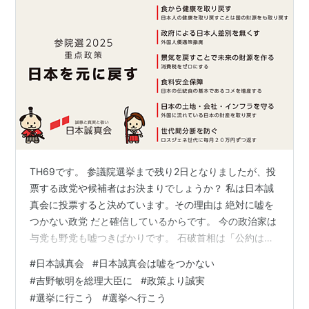
TH69です。 参議院選挙まで残り2日となりましたが、投
票する政党や候補者はお決まりでしょうか？ 私は日本誠
真会に投票すると決めています。その理由は 絶対に嘘を
つかない政党 だと確信しているからです。 今の政治家は
与党も野党も嘘つきばかりです。 石破首相は「公約は守
らない！」と公言しています。 守らない公約って何なの
#
日本誠真会
#
日本誠真会は嘘をつかない
って思いませんか？ 興味がおありでしたら下のYoutube
#
吉野敏明を総理大臣に
#
政策より誠実
動画を一度ご覧ください。 党首の吉野敏明さんは『売国
#
選挙に行こう
#
選挙へ行こう
奴から日本を取り戻す！』という止むに止まれぬ思いか