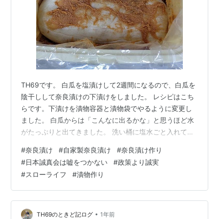
TH69です。 白瓜を塩漬けして2週間になるので、白瓜を
陰干しして奈良漬けの下漬けをしました。 レシピはこち
らです。下漬けを漬物容器と漬物袋でやるように変更し
ました。 白瓜からは「こんなに出るかな」と思うほど水
がたっぷりと出てきました。 洗い桶に塩水ごと入れて、
その水で白瓜を軽く洗います。絶対に流水では洗わない
#
奈良漬け
#
自家製奈良漬け
#
奈良漬け作り
で下さい。 こんなに薄くなりました(驚)。ペチャンコに
#
日本誠真会は嘘をつかない
#
政策より誠実
なっても全く問題ありません。 水を切ったらキッチンペ
#
スローライフ
#
漬物作り
ーパーなどで水分を取ります。できるだけしっかり取っ
てください。 白瓜3本がこれだけの量になりました。 網
かごや竹笊などに置いて半日ほど陰干しします。 半日で
結構乾きました。水分をでき…
•
TH69のときど記ログ
1年前