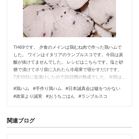
TH69です。 夕食のメインは鶏むね肉で作った鶏ハムで
した。 ワインはイタリアのランブルスコです。今回は炭
酸が抜けてませんでした。 レシピはこちらです。塩と砂
糖で漬けてポリ袋に入れたら冷蔵庫で寝かすだけです。
7月10日に塩漬けしたので20日間の熟成でした。今回は
黒胡椒を効かせてみました。 鶏肉を鍋に入れて適当にひ
#
鶏ハム
#
手作り鶏ハム
#
日本誠真会は嘘をつかない
たひたまで水を加えます。 火を点けて沸騰したら弱火に
#
政策より誠実
#
おうちごはん
#
ランブルスコ
して、アクを取りながら5分煮込みます。 蓋をして冷め
るまで余熱で火を通したら鶏ハムの完成です。メチャ簡
単です。 鶏ハムがこんなに簡単に作れるなんて(嬉)。ホ
関連ブログ
ンマにいいレシピ見つけたモンです。 3%の塩と砂糖で味
もバッチリです。簡単で…