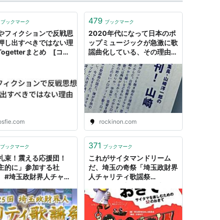
479
ブックマーク
ブックマーク
やフィクションで反戦思
2020年代になって日本のポ
押し出すべきではない理
ップミュージックが急激に歌
 Togetterまとめ [コメ
謡曲化している、その理由
欄] 戦時歌謡「戦友」
(山崎洋一郎の「総編集長日
s://www.youtube.com
記」)－rockinon.com｜
ch?
https://rockinon.com/blog
3GhA0xmecw の歌詞
/yamazaki/198118
訳を読みながらこの歌を
た外
osfie.com
rockinon.com
371
ブックマーク
ブックマーク
札束！震える応援団！
これがサイタマンドリーム
主的に」参加する社
だ、埼玉の奇祭「埼玉政財界
 #埼玉政財界人チャリ
人チャリティ歌謡祭
歌謡祭 が今年も開催！
(2017)」 : 市況かぶ全力２階
てしまうくらいに笑い転
建
人多数！