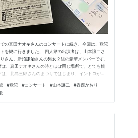
館での真田ナオキさんのコンサートに続き、今回は、歌謡
トを観に行きました。 四人衆の出演者は、山本譲二さ
おりさん、新沼謙治さんの男女２組の豪華メンバーです。
席は、真田ナオキさんの時とほぼ同じ場所で、とても観
グは、北島三郎さんのまつりではじまり、イントロがは
てこないと思いきや、四人がそれぞれ客席から登場しステ
館
#
歌謡
#
コンサート
#
山本譲二
#
香西かおり
ました。何と三人と握手ができ幸運でした。想像通り山本
歌
はごつく、香西かおりさん…