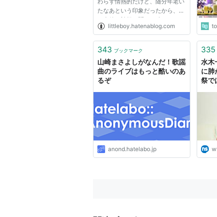
わらず情熱的だけど、随分年老い
たなあという印象だったから、そ
の直後に訃報を聞いた時はなんだ
littleboy.hatenablog.com
t
か複雑でショックだった。 「歌
謡曲」をテーマにしたこの回で
は、「タモリ倶楽部」等でもマニ
343
335
ブックマーク
アっぷりがお馴染みの半田健人
山崎まさよしがなんだ！歌謡
水木
が...
曲のライブはもっと酷いのあ
に肺
るぞ
祭で
Z」熱
ポー
anond.hatelabo.jp
w