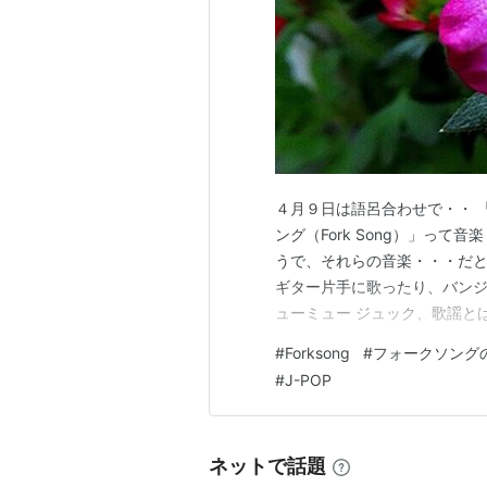
４月９日は語呂合わせで・・ 
ング（Fork Song）」って
うで、それらの音楽・・・だと
ギター片手に歌ったり、バンジ
ューミュー ジュック、歌謡と
ォークソング＝ニューミュージ
#
Forksong
#
フォークソング
も「ニューミュージック」はお
#
J-POP
れ・・」 時代と共に変わって
ネットで話題