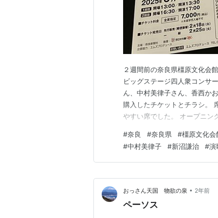
２週間前の奈良県橿原文化会
ビッグステージ四人衆コンサー
ん、中村美律子さん、香西か
購入したチケットとチラシ。 
やすい席でした。 オープニン
じまってもステージに誰も出
#
奈良
#
奈良県
#
橿原文化会
ージに向かう演出に驚かされ
#
中村美律子
#
新沼謙治
#
演
譲二さんと中村美律子さんの手
•
おっさん天国 物欲の泉
2年前
ペーソス