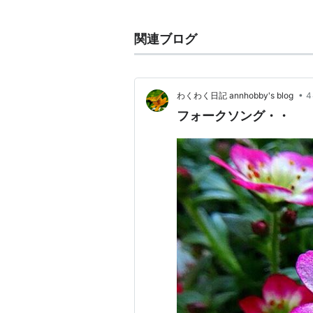
民謡
・
童謡
・
俗謡
などの総称。
昭和以前からある「流行り歌（はや
関連ブログ
流行歌曲
の総称（
歌謡曲
）
国民歌謡
、
戦時歌謡
、
ムード歌謡
、
•
わくわく日記 annhobby's blog
フォークソング・・
文学ジャンルとしての歌謡
韻文詩
などの
韻文
形式の作品。「朗
る。民間で歌謡は多く文字として記
関連用語
謡歌
、
謡俗
、
謡詠
、
謡吟
、
謡言
、
歌