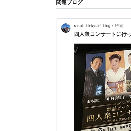
関連ブログ
•
sakai-shinkyuin’s blog
1年前
四人衆コンサートに行って