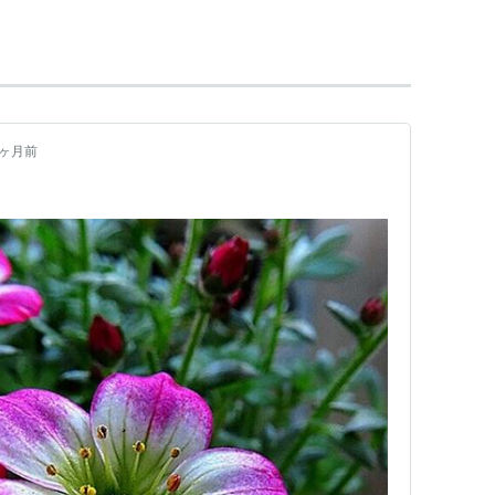
りうた）」
リズム歌謡
、
テクノ歌謡
など
4ヶ月前
読する詩歌」に対して「謡う詩歌」を指す言葉であ
録されない口頭文学として常に存在した。
謳
、
歌詠
、
歌楽
、
歌曲
、
歌劇
、
歌舞伎