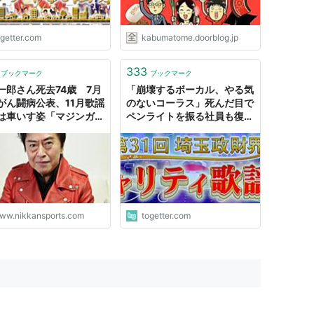
ogetter.com
kabumatome.doorblog.jp
333
ブックマーク
ブックマーク
一郎さん死去74歳 7月
「崩壊するボーカル、やる気
がん闘病公表、11月歌謡
のないコーラス」死んだ目で
は車いす姿「マジンガー
ペンライトを振る社員も復
唱 - おくやみ : 日刊ス
活！埼玉の奇祭 #埼玉政財界
ツ
人チャリティ歌謡祭 実況ま
とめ
ww.nikkansports.com
togetter.com