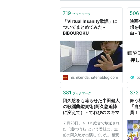
719
506
ブックマーク
「Virtual Insanity歌謡」に
映画
ついてまとめてみた -
想を
BIBOUROKU
由 -
ント
http
/wat
v=T
の英
聞い
nishikenda.hatenablog.com
p
381
372
ブックマーク
阿久悠をも唸らせた半田健人
舞う
の歌謡曲鑑賞術(阿久悠追悼
「自
に変えて） - てれびのスキマ
員！
ティ
７月28日、ＮＨＫ総合で放送され
狂っ
た「通(つう)」という番組に、生
げる
前の阿久悠が出演していた。相変