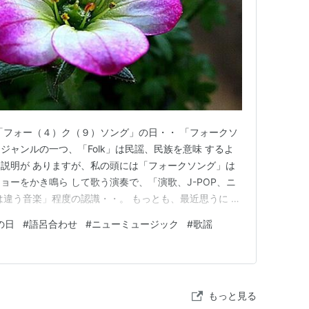
「フォー（４）ク（９）ソング」の日・・ 「フォークソ
音楽 ジャンルの一つ、「Folk」は民謡、民族を意味 するよ
説明が ありますが、私の頭には「フォークソング」は
ョーをかき鳴ら して歌う演奏で、「演歌、J-POP、ニ
は違う音楽」程度の認識・・。 もっとも、最近思うに フ
ック と思っていた時代もあったけど、いつまでたっ て
の日
#
語呂合わせ
#
ニューミュージック
#
歌謡
かしいですネ。 でも「歌は世につれ、世は歌につ
い…
もっと見る