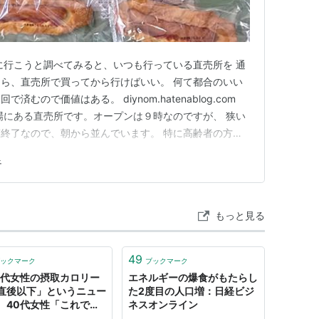
に行こうと調べてみると、いつも行っている直売所を 通
ら、直売所で買ってから行けばいい。 何て都合のいい
むので価値はある。 diynom.hatenablog.com
場にある直売所です。オープンは９時なのですが、 狭い
終了なので、朝から並んでいます。 特に高齢者の方が
私は８時３０分くらいに並んで６番目くらいでしたが、
足
く落ち着きが無く１分毎に「まだなの？」と言っていま
名…
もっと見る
49
ックマーク
ブックマーク
0代女性の摂取カロリー
エネルギーの爆食がもたらし
直後以下」というニュー
た2度目の人口増：日経ビジ
、40代女性「これでは
ネスオンライン
ん！」とぶあついクッキ