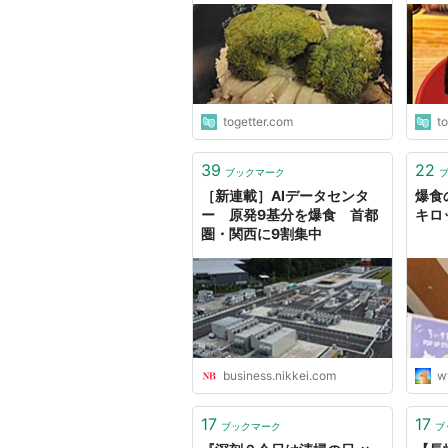
ーを
み食
に爆
togetter.com
t
39
22
ブックマーク
［新連載］AIデータセンタ
爆食
ー 原発9基分を爆食 首都
キロ
圏・関西に9割集中
business.nikkei.com
w
17
17
ブックマーク
ブ