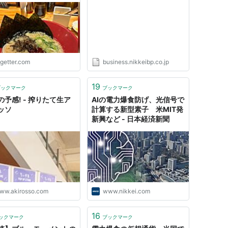
手に取り…「唐揚げを盗
いしました」「仕事帰り
食」
ogetter.com
business.nikkeibp.co.jp
19
ブックマーク
ブックマーク
の予感! - 搾りたて生ア
AIの電力爆食防げ、光信号で
ッソ
計算する新型素子 米MIT発
新興など - 日本経済新聞
ww.akirosso.com
www.nikkei.com
16
ックマーク
ブックマーク