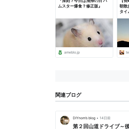
『深刻？今日は清掃の日 ハ
【長
ムスター爆食？修正版』
朝散
タイ
てん
ameblo.jp
t
関連ブログ
•
DIYnom’s blog
14日前
第２回山道ドライブ～