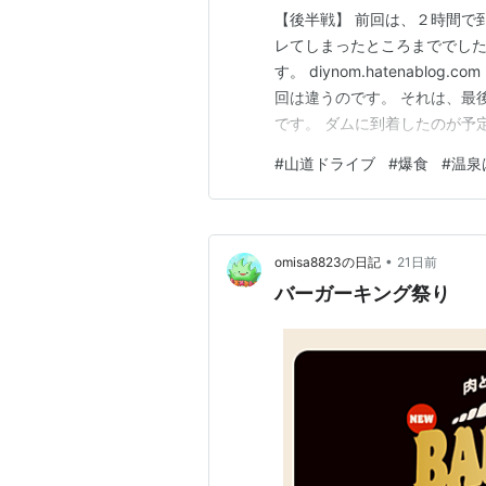
【後半戦】 前回は、２時間で
レてしまったところまででした
す。 diynom.hatenabl
回は違うのです。 それは、最
です。 ダムに到着したのが予
ら山道ドライブを満喫しながら
#
山道ドライブ
#
爆食
#
温泉
は「山道ドライブ」で爆食は 
した。 ダムの滞在時間は１０
•
omisa8823の日記
21日前
バーガーキング祭り