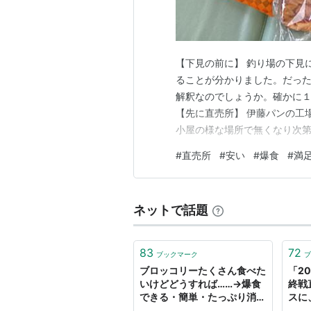
【下見の前に】 釣り場の下見
ることが分かりました。だった
解釈なのでしょうか。確かに１回で済
【先に直売所】 伊藤パンの工
小屋の様な場所で無くなり次第
多く、特徴はせっかちです。 
#
直売所
#
安い
#
爆食
#
満
私の前にいた 高齢の女性は全
す。 そして９時になり最大４
ネットで話題
83
72
ブックマーク
ブ
ブロッコリーたくさん食べた
「2
いけどどうすれば……→爆食
終戦
できる・簡単・たっぷり消費
スに
できるレシピ集めた
いか