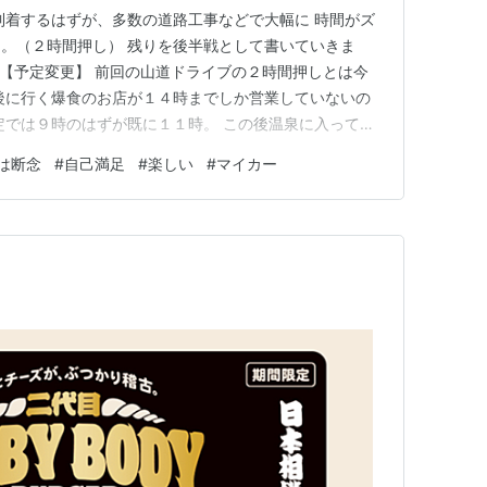
到着するはずが、多数の道路工事などで大幅に 時間がズ
。（２時間押し） 残りを後半戦として書いていきま
og.com 【予定変更】 前回の山道ドライブの２時間押しとは今
後に行く爆食のお店が１４時までしか営業していないの
定では９時のはずが既に１１時。 この後温泉に入ってか
爆食へ向かう 予定でしたが、そんな時間は無い。主役
は断念
#
自己満足
#
楽しい
#
マイカー
絶対に外せない。残念ながら温泉は我慢することにしま
分…