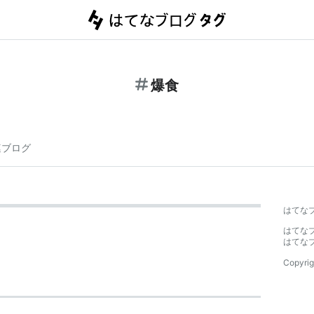
爆食
連ブログ
はてな
はてな
はてな
Copyrig