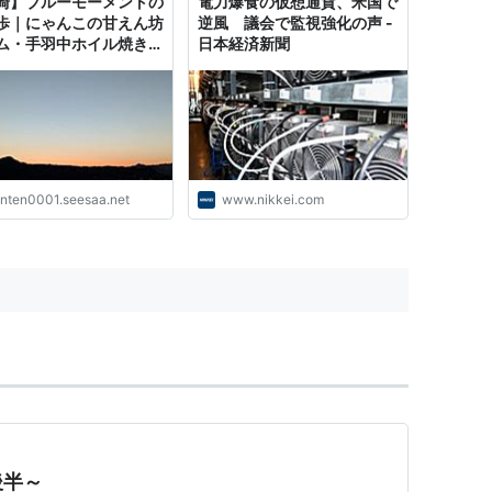
崎】ブルーモーメントの
電力爆食の仮想通貨、米国で
歩｜にゃんこの甘えん坊
逆風 議会で監視強化の声 -
ム・手羽中ホイル焼き・
日本経済新聞
てん爆食
enten0001.seesaa.net
www.nikkei.com
後半～