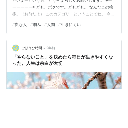
たいよーという方、どうぞよろしくお願いします。 ※ー
ーーーーー※ ども、ボクです。どもども。 なんだこの挨
拶。（お前だよ） このカテゴリーということでね、 今日
も、頭のおかしい感じの事を書くので、 どうかご注意
#
変な人
#
弱み
#
人間
#
生きにくい
を。 「は？？」って言いたくなるようなタイトル。 ふと
さっき、思ったことなんだけどさ。 すげえ要約すると、
「弱そうで脆そうな部分を見つけると、 強気になって人
•
生2周目みたいな面して、 触ろうとする奴等、いるよ
ごほうび時間
2年前
ね。 だから、嫌なんだよ」 です。 （要約できてねえ
「やらないこと」を決めたら毎日が生きやすくな
よ） ...そう、もの…
った。人生は余白が大切