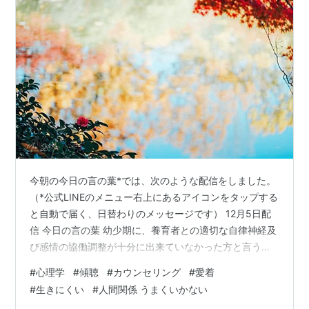
今朝の今日の言の葉*では、次のような配信をしました。
（*公式LINEのメニュー右上にあるアイコンをタップする
と自動で届く、日替わりのメッセージです） 12月5日配
信 今日の言の葉 幼少期に、養育者との適切な自律神経及
び感情の協働調整が十分に出来ていなかった方と言うの
は、「他人に合わせる」ことで、この「協働調整」の欠
#
心理学
#
傾聴
#
カウンセリング
#
愛着
落を埋めて来た方が殆どです。 そもそも、「協働調整」
#
生きにくい
#
人間関係 うまくいかない
とは、交感神経のサバイバルモードにギアが入った状態