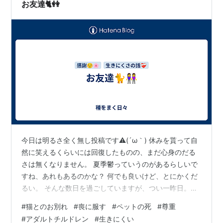
お友達🐈👭
今日は明るさ全く無し投稿です⚠️(´ω｀) 休みを貰って自
然に笑えるくらいには回復したものの、まだ心身のだる
さは無くなりません。 夏季鬱っていうのがあるらしいで
すね、あれもあるのかな？ 何でも良いけど、とにかくだ
るい。 そんな数日を過ごしていますが、つい一昨日。
「たねちゃん、大好きだよ」と何度も語りかけられるよ
#
猫とのお別れ
#
喪に服す
#
ペットの死
#
尊重
うな感覚になりまして。スピ的な話になってしまうんで
#
アダルトチルドレン
#
生きにくい