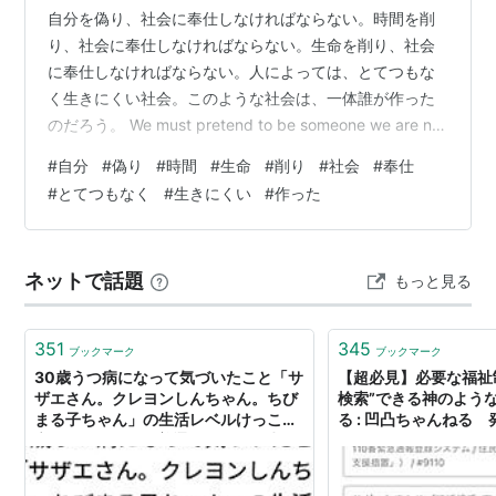
自分を偽り、社会に奉仕しなければならない。時間を削
り、社会に奉仕しなければならない。生命を削り、社会
に奉仕しなければならない。人によっては、とてつもな
く生きにくい社会。このような社会は、一体誰が作った
のだろう。 We must pretend to be someone we are not
and serve society.We must sacrifice our time to serve
#
自分
#
偽り
#
時間
#
生命
#
削り
#
社会
#
奉仕
society.We must sacrifice our very lives to serve
#
とてつもなく
#
生きにくい
#
作った
society.For some people, it is an incredibly diff…
ネットで話題
もっと見る
351
345
ブックマーク
ブックマーク
30歳うつ病になって気づいたこと「サ
【超必見】必要な福祉
ザエさん。クレヨンしんちゃん。ちび
検索”できる神のよう
まる子ちゃん」の生活レベルけっこう
る : 凹凸ちゃんねる
高い。→「あれが普通だと思うと生き
にくい人のまとめ
にくい」