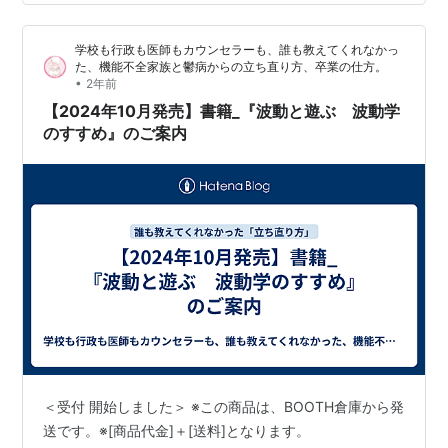
を「安心・安全」と認識する”ニュートラルポジション”に
戻す土台を形成するトレーニングなのですが、そのトレ
学校も行政も医師もカウンセラーも、誰も教えてくれなかっ
ーニングが出来ていないために、自分が相手に合わせる
た、機能不全家族と鬱病からの立ち直り方、卒業の仕方。
ことで「安心・安全」を獲得…
•
2年前
【2024年10月発売】書籍_『波動と遊ぶ 波動学
のすすめ』のご案内
＜受付 開始しました＞ ※この商品は、BOOTH倉庫から発
送です。※[商品代金]＋[送料]となります。