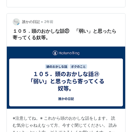
すが、最近たまにあるんです。 これがようやく大切にで
きるようになってきた内なる自分自身の声だったとして
も、感覚としては昨年亡くなったお友達🐈に言われてい
るように感じられたんです。まあ希望による妄想でもお
•
誰かの日記
2年前
かしくはないんでしょうが… tane…
１０５．頭のおかしな話㉑ 「弱い」と思ったら
寄ってくる奴等。
※注意してね。※ これから頭のおかしな話をします。 読
む気分じゃねえなって方、今すぐ閉じてください。 読み