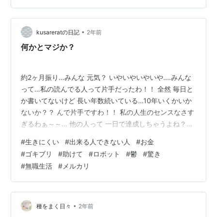
•
kusareratの日記
2年前
何かとマジか？
約2ヶ月振り…みんな 元気？ いやいやいやいや‥‥みんな
って…私の読んでる人って片手だったわ！！ 全然 毎日と
か書いてないけど 長い年数続いている…10年いくかいか
ないか？？ んで片手ですわ！！ 私の人生のセンスなさす
ぎるわぁ～～… 他の人って 一日で達成しちゃうよね？？
センスといえばさ… どこかのニュースで 名前忘れちゃっ
#
生きにくい
#
出来る人できない人
#
お金
たけど… 何やっても上手くこなしてしまう女性の芸能人
#
ゴキブリ
#
助けて
#
ロボット
#
鬱
#
驚き
がいて その人が 「メルカリ」で1600万円稼いでいたら
#
無職生活
#
メルカリ
しい… うそだろぉ…ってかさぁ～～～～～～ なんで何で
も出来る人は全てを持っているの？？ 出来ない人はマジ
で全部だめだよね…何やらせても… 神様？？ ひどくな
い？？…
•
種をまく日々
2年前