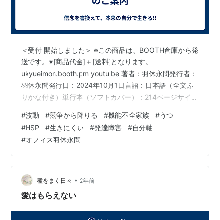
＜受付 開始しました＞ ※この商品は、BOOTH倉庫から発
送です。※[商品代金]＋[送料]となります。
ukyueimon.booth.pm youtu.be 著者：羽休永問発行者：
羽休永問発行日：2024年10月1日言語：日本語（全文ふ
りかな付き）単行本（ソフトカバー）：214ページサイズ
（B5版／縦）：横182mm×縦257mm×厚10mm 特典：ポ
#
波動
#
競争から降りる
#
機能不全家族
#
うつ
スター1枚（信念を変える、自分を鼓舞する!!） ※特典
#
HSP
#
生きにくい
#
発達障害
#
自分軸
（おまけ）は、Ａ４サイズの簡易ポスターです。 ※特典
#
オフィス羽休永問
Ａ４簡易ポスターは、折って梱包します。 出版社：ー
ISBN-10‏：ーISBN-13‏:：ー 人生1回きり、分かってる。
でもツライ毎日。。…
•
種をまく日々
2年前
愛はもらえない