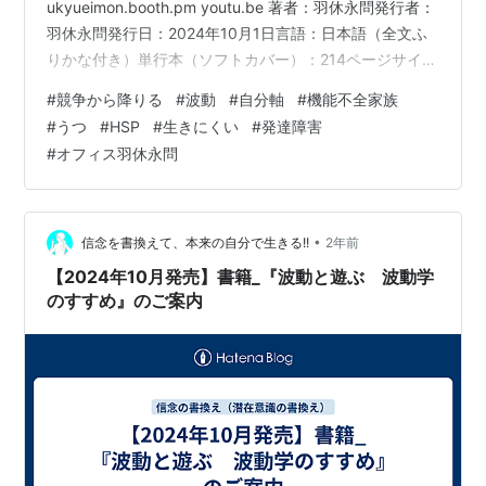
ukyueimon.booth.pm youtu.be 著者：羽休永問発行者：
羽休永問発行日：2024年10月1日言語：日本語（全文ふ
りかな付き）単行本（ソフトカバー）：214ページサイズ
（B5版／縦）：横182mm×縦257mm×厚10mm 特典：ポ
#
競争から降りる
#
波動
#
自分軸
#
機能不全家族
スター1枚（信念を変える、自分を鼓舞する!!） ※特典
#
うつ
#
HSP
#
生きにくい
#
発達障害
（おまけ）は、Ａ４サイズの簡易ポスターです。 ※特典
#
オフィス羽休永問
Ａ４簡易ポスターは、折って梱包します。 出版社：ー
ISBN-10‏：ーISBN-13‏:：ー 人生1回きり、分かってる。
でもツライ毎日。。…
•
信念を書換えて、本来の自分で生きる!!
2年前
【2024年10月発売】書籍_『波動と遊ぶ 波動学
のすすめ』のご案内