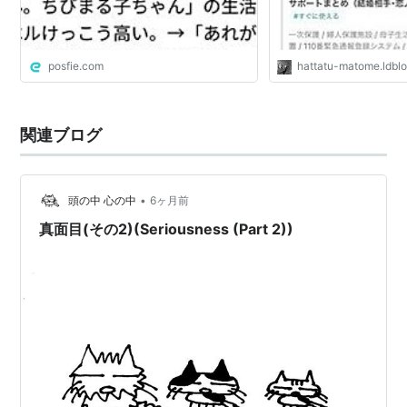
posfie.com
hattatu-matome.ldblo
関連ブログ
•
頭の中 心の中
6ヶ月前
真面目(その2)(Seriousness (Part 2))