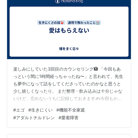
楽しみにしていた3回目のカウンセリング🏥 「今回もあ
っという間に1時間経っちゃったね〜」と言われて、先生
も夢中になって話をしてくださっていたのかなと思うと
少し嬉しくなったり。 まだ整理・飲み込みは十分じゃな
いけど、忘れないうちに記録しておきます✍️今回もかな
り楽になれそうな気づきが沢山あった…🙏✨ ・自分の中
#
エゴ
#
生きにくい
#
機能不全家庭
の大切なことに沢山気づきながら楽になれていて、だい
#
アダルトチルドレン
#
愛着障害
ぶ良い状況。 ・実家が自分をおかしくさせた根本なの
で、生理中に実家に行っておかしくなるのも当たり前。
・父親に対する嫌悪感は、嫌な記憶や感情からだけでは