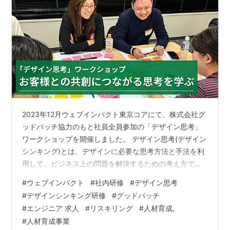
2023年12月ウェブインパクト東京コアにて、株式会社グ
ッドパッチ協力のもと社員全員参加の「デザイン思考」
ワークショップを開催しました。 デザイン思考(デザイン
シンキング)とは、デザインに必要な思考方法と手法を利
用して、ビジネス上の問題を解決するための考え方で
す。 海外では数々の有名企業がビジネスにおけるデザイ
#
ウェブインパクト
#
社内研修
#
デザイン思考
ンの有効性を実証されてきましたが、日本でも2018年に
#
デザインシンキング研修
#
グッドパッチ
経済産業省・特許庁が「デザイン経営宣言」を発表し、
#
エンジニア 求人
#
リスキリング
#
人材育成,
デザインはイノベーションを実現する力になると、これ
#
人材育成事業
からのビジネスでいかにデザイン的な思考方法が大切か