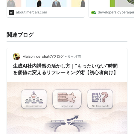
about.mercari.com
developers.cyberagen
関連ブログ
•
Maison_de_chatのブログ
6ヶ月前
生成AI社内講習の活かし方｜“もったいない”時間
を価値に変えるリフレーミング術【初心者向け】