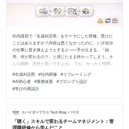
社内講習で「生成AI活用」をテーマにした研修、受けた
ことはありますか？内容は悪くなかったのに、いざ自分
の仕事に置き換えようとすると――手が止まる。「結
局、何が変わるの？」と感じたまま終わってしまう。そ
んな経験、意外と多いですよね。 でも、せっかく時間を
かけて学んだのに「ピンとこなかった」で終わるのは、
#
生成AI活用
#
社内研修
#
リフレーミング
もったいない！じつは、“学び”を自分の業務価値に変える
#
AI初心者
#
業務改善
#
プロンプト設計
には、ちょっとしたリフレーミング（視点の組み替え）
#
学びの再設計
が効くんです。 このブログでは、講習スライドを使わず
に、“印象に残ったワード”だけを手がかりに再解釈する方
法を紹介します。初心者でも安全にできる、「抽出ワー
ド→再解釈→業務に再配置」の流れを、考…
•
スパイダープラス Tech Blog
1年前
「聴く」スキルで変わるチームマネジメント：管
理職研修から学んだこと