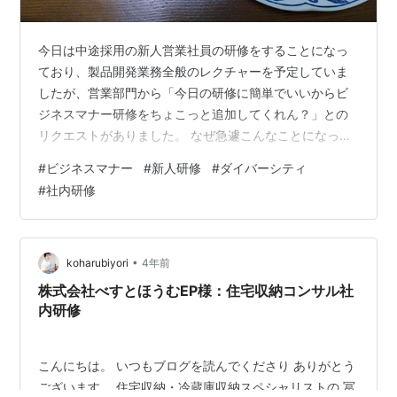
今日は中途採用の新人営業社員の研修をすることになっ
ており、製品開発業務全般のレクチャーを予定していま
したが、営業部門から「今日の研修に簡単でいいからビ
ジネスマナー研修をちょこっと追加してくれん？」との
リクエストがありました。 なぜ急遽こんなことになった
かというと… 実は前日ふとしたことから「営業の中途採
#
ビジネスマナー
#
新人研修
#
ダイバーシティ
用者のビジネスマナーは大丈夫だよね？」という話が幹
#
社内研修
部の中から持ち上がりました。 製品開発部門の課長が新
人営業に顧客先へ同行訪問したときのこと、その顧客と
はカフェで商談を行ったそうなのですが、その新人営業
社員はスタスタとカフェの席に向かうなり、いきなり奥
•
koharubiyori
4年前
のソファーにためらうことなく座ったのだそうで…
株式会社べすとほうむEP様：住宅収納コンサル社
内研修