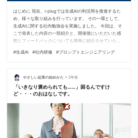
はじめに 現在、i-plugでは生成AIの利活用を推進するた
め、様々な取り組みを行っています。 その一環として、
生成AIに関する社内勉強会を実施しました。 今回は、そ
こで発表した内容の一部紹介と、開催後にいただいた感
想とフィードバックについても簡単に紹介させていただ
きます。 目次 はじめに 目次 勉強会について プロンプト
#
生成AI
#
社内研修
#
プロンプトエンジニアリング
エンジニアリングの紹介 Zero-shot Prompting Few-shot
Prompting Chain-of-Thought（CoT）Prompting Self-
Consistency Least-to-Most Prompting
•
ReAct（Reasoning…
やさしい起業の始めかた
2年前
「いきなり褒められても……」困るんですけ
ど・・・のおはなしです。