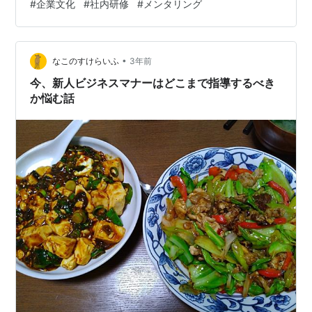
#
企業文化
#
社内研修
#
メンタリング
今月は問題解決と改革についてでした。 事前に学習用動
画を見て参加することになっており、主にテーマについ
てそれぞれの考えや状況を話しました。 そして、わかっ
•
たのは、同じ問題がどこにでもあるなということと、普
なこのすけらいふ
3年前
段使わない英単語を学べるなということでした。 どの人
今、新人ビジネスマナーはどこまで指導するべき
も、スケジュー…
か悩む話