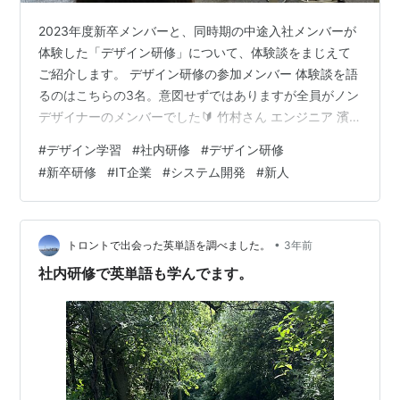
2023年度新卒メンバーと、同時期の中途入社メンバーが
体験した「デザイン研修」について、体験談をまじえて
ご紹介します。 デザイン研修の参加メンバー 体験談を語
るのはこちらの3名。意図せずではありますが全員がノン
デザイナーのメンバーでした🔰 竹村さん エンジニア 濱
崎さん ディレクター・PM候補 荻沢さん CS /サービス推
#
デザイン学習
#
社内研修
#
デザイン研修
進担当 デザイン研修の概要 研修期間は3ヶ月 5月中旬か
#
新卒研修
#
IT企業
#
システム開発
#
新人
ら7月末までの毎週金曜日、計12回に渡りたっぷりとデザ
インについて学びました。 外部の講師を招聘 Webデザイ
ナー育成スクールの「DESIGN CAMPUS」運営者・塾長
の濱野 将さんに講師をお願いしました。（オススメで…
•
トロントで出会った英単語を調べました。
3年前
社内研修で英単語も学んでます。