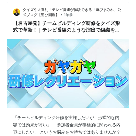
する機会がありました。 この研修で学んだのは、単なる
クイズや大喜利！テレビ番組が体験できる「遊びまみれ」公
コミュニケーションテクニックではなく、チームの心理
•
式ブログ【遊び図鑑】
1年前
的安全性を高め、メンバーの成長を促進するための本質
【名古屋発】チームビルディング研修をクイズ形
的なスキルです。 特に技術組織において…
式で革新！｜テレビ番組のような演出で組織を活
性化
「チームビルディング研修を実施したいが、形式的な内
容では効果が薄い」 「参加者全員が積極的に関われる内
容にしたい」 というお悩みをお持ちではありませんか？