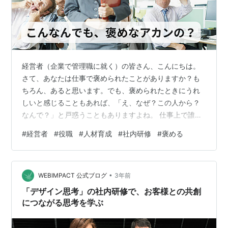
経営者（企業で管理職に就く）の皆さん、こんにちは。
さて、あなたは仕事で褒められたことがありますか？も
ちろん、あると思います。でも、褒められたときにうれ
しいと感じることもあれば、「え、なぜ？この人から？
なんで？」と戸惑うこともありますよね。 仕事上で誰か
を褒めるという行為は、褒められる人（若手）と褒める
#
経営者
#
役職
#
人材育成
#
社内研修
#
褒める
人（役職者）の関係性に大きく影響します。 私はかつて
スタッフとの関係が最悪でした。厳しい言葉が飛ばしま
くっていたこともしばしば。だって、忙しいもん！（あ
•
の時は、ごめんよ。忙しかったからつい厳しくなっちゃ
WEBIMPACT 公式ブログ
3年前
たんだよぉ。） ある時、役職者とスタッフの双方向の研
「デザイン思考」の社内研修で、お客様との共創
修を受ける機会があり、研修の講師からは「ス…
につながる思考を学ぶ