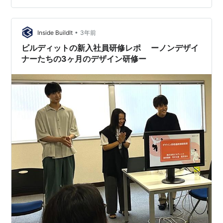
を語っています。 お客様との「共創」を、これからのメ
インテーマとしていくウェブインパ…
•
Inside BuildIt
3年前
ビルディットの新入社員研修レポ ーノンデザイ
ナーたちの3ヶ月のデザイン研修ー