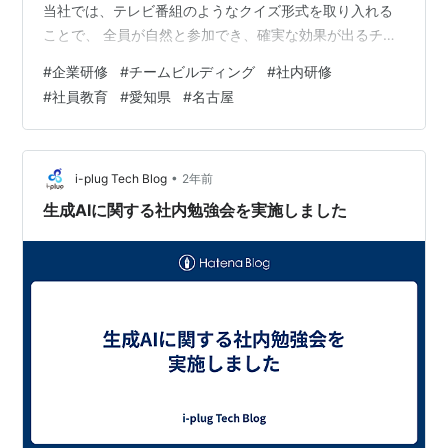
当社では、テレビ番組のようなクイズ形式を取り入れる
ことで、 全員が自然と参加でき、確実な効果が出るチー
ムビルディングプログラムを提供しています。 普段はネ
#
企業研修
#
チームビルディング
#
社内研修
プリーグ風クイズイベントやミラクル9風クイズイベント
#
社員教育
#
愛知県
#
名古屋
を開催しており、その演出ノウハウを企業研修に活かし
ています。 ガヤガヤレクリエーション なぜクイズ形式が
チームビルディングに効果的なのか 1. 全員が必然的に参
加できる仕組み 2. チームの一体感が自然と生まれる 3.
•
i-plug Tech Blog
2年前
コミュニケーション…
生成AIに関する社内勉強会を実施しました