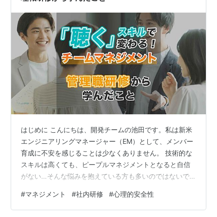
はじめに こんにちは、開発チームの池田です。私は新米
エンジニアリングマネージャー（EM）として、メンバー
育成に不安を感じることは少なくありません。 技術的な
スキルは高くても、ピープルマネジメントとなると自信
がない…そんな悩みを抱えている方も多いのではないで
しょうか。 スパイダープラスでは、管理職者の成長をサ
#
マネジメント
#
社内研修
#
心理的安全性
ポートするための研修プログラムを定期的に実施してい
ます。 今回は「聴く」スキルに焦点を当てた研修に参加