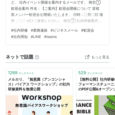
ど、 社内イベント開催を案内するメールです。 例文①
歓迎会案内 件名：【ご案内】歓迎会開催について 皆様
新メンバー歓迎会を開催いたします。 日時：〇月〇日 場
所：〇〇 ぜひご参加ください。 例文② 社内研修案内 件
名：【研修案内】〇〇研修について 皆様 〇〇研修を実施
#
社内研修
#
業務連絡
#
ビジネスメール
#
歓迎会
いたします。 詳細は添付資料をご確認ください。 例文
#
社内周知
#
LINE
#
teams
③ 懇親会案内 件名：【ご案内】懇親会開催のお知らせ
皆様 社内懇親会を開催いたします。 参加希望の方は〇日
までにご返信ください。 NG例｜避けたい書き方 飲み会
ネットで話題
もっと見る
やります。 NG理由・ビジネスメールとして不適切・日時
や場所が不…
1269
529
ブックマーク
ブックマーク
メルカリ、「無意識（アンコンシャ
【無料公開】社内研修書籍
ス）バイアス ワークショップ」の社内
フォーマンスチューニ
研修資料を無償公開
のPDF公開&オープン
た！ | CyberAgent De