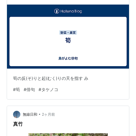
筍の反(そ)りと起(むく)りの天を指す み
#
筍
#
俳句
#
タケノコ
•
無線日和
2ヶ月前
真竹