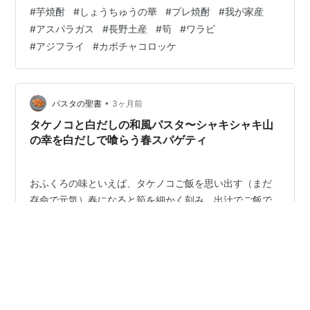
金額折半で誕プレとしてゲットした娘は失礼ながらあの
#
芋焼酎
#
しょうちゅうの華
#
プレ焼酎
#
我が家産
時買っておいてよかったぁ〜っと大喜び！ だってゲーム
#
アスパラガス
#
長野土産
#
筍
#
ワラビ
を全くやらん自分にとってゲーム本体が約6万円って信じ
#
アジフライ
#
カボチャコロッケ
られん。もう〜おもちゃの概念から大きく外れていて、
今時の小さい子たちの親御さんたちは大変なことだろ
う。ご愁傷様です。っとボヤキながら晩飯だ！まずは昨
晩に続き長野土産のワラビのおひた…
•
パスタの聖書
3ヶ月前
タケノコと白だしの和風パスタ〜シャキシャキ山
の幸を白だしで喰らう春スパゲティ