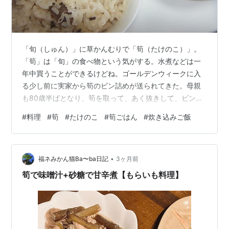
「旬（しゅん）」に草かんむりで「筍（たけのこ）」。
「筍」は「旬」の食べ物という気がする。水煮などは一
年中買うことができるけどね。ゴールデンウィークに入
る少し前に実家から筍のビン詰めが送られてきた。母親
も80歳半ばとなり、筍を取って、あく抜きして、ビン詰
めして送るというのはかなり大変な作業だと思う。あり
#
料理
#
筍
#
たけのこ
#
筍ごはん
#
炊き込みご飯
がたくいただいている。 「竹林」というと伊豆の修善寺
や京都の嵐山あたりのきれいに整備された小径（こみ
ち）を思い浮かべるかもしれない。うちの実家にあるの
•
は「竹林」と呼べるような立派なものではなく、庭の一
福ネみかん猫Ba〜ba日記
3ヶ月前
角に竹が勝手に生えているという感じではある。きちん
筍で味噌汁+砂糖で甘辛煮【もらいも料理】
と整備して肥料などを与えているわけでもないので、…