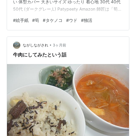
い 体型カバー 大きいサイズ ゆったり 着心地 30代 40代
50代 (ダークグレー,L) Patypeety Amazon 師匠は「筍」
を描いてきました。 師匠は山菜シーズンになって、フキ
#
絵手紙
#
筍
#
タケノコ
#
ウド
#
独活
もタラの芽もたらふく食べたそうです。 師匠の菜園は胡
瓜の苗を植えて、今年のラインナップがそろったそうで
す。 タケノコはなぜ漢字で「筍」と書くのか タケノコと
•
は、イネ科の植物である「竹」の地下にある茎から、地
ながしながされ
3ヶ月前
上に伸びた若い芽…
牛肉にしてみたという話