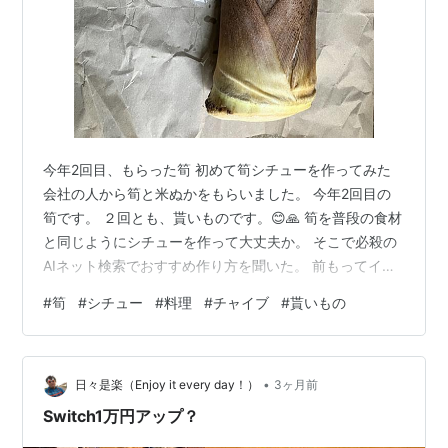
今年2回目、もらった筍 初めて筍シチューを作ってみた
会社の人から筍と米ぬかをもらいました。 今年2回目の
筍です。 ２回とも、貰いものです。😊🙏 筍を普段の食材
と同じようにシチューを作って大丈夫か。 そこで必殺の
AIネット検索でおすすめ作り方を聞いた。 前もってイチ
ョウ切りしたあく抜きの筍と肉とそれに白いぶなしめじ
#
筍
#
シチュー
#
料理
#
チャイブ
#
貰いもの
を油で炒め黒胡椒少々。 AIはバターをおすすめしてきま
したが家になくオリーブオイルで炒めそこに少し醤油で
味付け。 AIのポイントは和風の味付けにする事みたいで
•
す。 【シチューの材料】 豚 あく抜きした筍 白いぶなし
日々是楽（Enjoy it every day！）
3ヶ月前
めじ 玉ねぎ にんじん じゃがいも 冷凍ブロッコリー クリ
Switch1万円アップ？
ームシチュー…