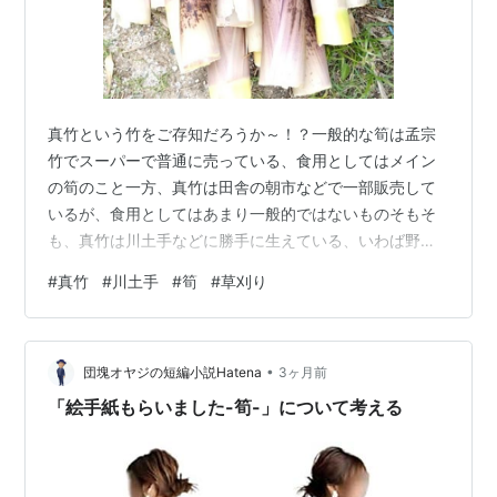
真竹という竹をご存知だろうか～！？一般的な筍は孟宗
竹でスーパーで普通に売っている、食用としてはメイン
の筍のこと一方、真竹は田舎の朝市などで一部販売して
いるが、食用としてはあまり一般的ではないものそもそ
も、真竹は川土手などに勝手に生えている、いわば野生
の竹であり、自分にとっては厄介者だ昔は箒や籠などに
#
真竹
#
川土手
#
筍
#
草刈り
加工されていたが、今は竹製品の原材料としての需要は
ほぼないだろう今年もその真竹の筍シーズンがやって来
た放置していると土手だろうと田んぼだろうと竹林にな
•
るそこで筍を除去しなければならず日曜日に作業を行っ
団塊オヤジの短編小説Hatena
3ヶ月前
た50本近く倒し、筍好きの友人宅へも初物として届けた
「絵手紙もらいました-筍-」について考える
自分も例年、初物は筍飯や煮物にして食しているが、…