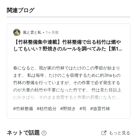
関連ブログ
•
風と雲と私
1ヶ月前
【竹林整備集中連載】竹林整備で出る枯竹は燃や
してもいい？野焼きのルールを調べてみた【第1
回】
春になると、我が家の竹林ではたけのこの季節が始まり
ます。 私は毎年、たけのこを収穫するために約3haもの
竹林の整備を行っていますが、その作業で必ず発生する
のが大量の枯竹や不要になった竹です。 竹は見た目以上
にかさばり、そのまま放置すると作業の邪魔になるだけ
でなく、新しく生えてくるたけのこの生育にも影響しま
#
竹林整備
#
枯竹処分
#
野焼き
#
筍
#
放置竹林
す。 そこでもっとも簡単で有効な方法が「焼却処分」で
す。 私自身も竹林整備を始めて7年になりますが、いろ
いろな方法を試した結果「焼却処分」がメインです。 と
ネットで話題
もっと見る
ころが最近は、「野焼きは禁止」「野外で燃やすと違