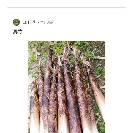
冊切りにして冷凍していますよ。 中国産は使いたくない
のでね。😬 混ぜるから簡単なイメージだったけど、炒め
るぶんがメンドーな作業だったかも？ みたいな ... ヽ(´o
｀； でも、炊…
•
山口日和
2ヶ月前
真竹