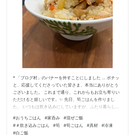
* 「ブログ村」のバナーを外すことにしました ... ポチッ
と、応援してくださっていた皆さま、本当にありがとう
ございました。 これまで通り、これからもお立ち寄りい
ただけると嬉しいです。✨ 先日、筍ごはんを作りまし
た。 いつもは炊き込みにしていますが、ふたり暮らしな
ので多めにあると何日も食べないといけなし、冷凍した
#
おうちごはん
#
家呑み
#
混ぜご飯
らそれはそれで嵩張るし、、、 で、混ぜご飯にしてみま
#
＃炊き込みごはん
#
筍
#
筍ごはん
#
具材
#
冷凍
した。🤤 筍も、もう終わりですね。 多めに購入して、短
#
白ご飯