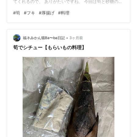
てくれるので。 ありがたいですね。 今回は筍と砂糖のも
らいもで 【筍とわかめ味噌汁の材料】 あく抜き筍（もら
#
筍
#
フキ
#
厚揚げ
#
料理
いもの） カットわかめ 味噌 水顆粒だし 鍋の水に顆粒だ
しにスライスした筍を入れました。 温まったら、味噌汁
を入れて戻したカットわかめをいれました。 カットわか
•
めを味噌汁に入れる時いつもは顆粒だしと一緒に水から
福ネみかん猫Ba〜ba日記
3ヶ月前
入れてました。 今回は戻したわかめを味噌汁を入れた後
筍でシチュー【もらいもの料理】
すぐに入れました。 わ…