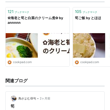
法」という話を耳にすることが多くなりました。 では、
竹林整備で出た枯竹を燃やすことも違法な…
121
105
ブックマーク
ブックマーク
✿海老と筍と白菜のクリーム煮✿ by
筍ご飯 by とほほ
annnnn
cookpad.com
cookpad.com
関連ブログ
•
鳥がよむ俳句
2ヶ月前
筍