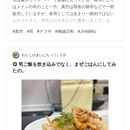
はメインの筍のこと一方、真竹は田舎の朝市などで一部
販売していますが、食用としてはあまり一般的ではない
ものそもそも、真竹は川土手などに勝手に生えている、
いわば野生の竹であり、自分にとっては厄介者です昔は
#
真竹
#
筍
#
ナフサ
#
無線日和
#
JH4BWJ
箒や籠などに加工されていましたが、今は竹製品の原材
料としての需要はほぼないでしょう今年もその真竹の筍
シーズンがやって来ました放置していると土手だろうと
•
田んぼだろうと竹林になりますそこで筍を除去しなけれ
わたしのまいにち
2ヶ月前
ばならず日曜日に作業を行いました50本近く倒し、筍好
😋 筍ご飯を炊き込みでなく、まぜごはんにしてみ
きの知人宅へも初物として届けました自分も例年、初…
たの。