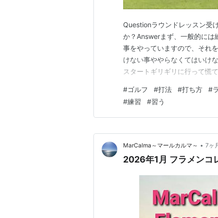
Questionラウンドレッス
か？Answerまず、一般的
事をやっていますので、それ
けない事ややらなくてはいけ
スタートギリギリに行って慌
良く間違えている方がおられ
#
ゴルフ
#
打法
#
打ち方
#
ない事が多く、練習場でのレ
#
練習
#
習う
いたりする事も初心者から中級
•
MarCalma～マールカルマ～
7ヶ
2026年1月 フラメン