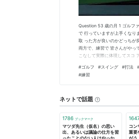
Question 53 歳の月 1 
で 行っていますが上手くなり
取 った方が良いのかどっちが良
両方で、練習で 皆さんがやっ
こなして実際に体現してスコ 
ではなく、精度を上げて思った
#
ゴルフ
#
スイング
#
打法
ずしっかりと習得し、自分が何
#
練習
でも覚える事…
ネットで話題
1786
164
ブックマーク
マツダ先生（仮名）の思い
コン
出、あるいは議論の仕方を習
重要
ったことのない人はやっかい
がう