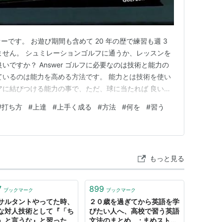
ゴルファーです。 お遊び期間も含めて 20 年の歴で練習も週 3
ません。 シュミレーションゴルフに通うか、レッスンを
いですか？ Answer ゴルフに必要なのは技術と能力の
ているのは能力を高める方法です。 能力とは技術を使い
アに結びつける能力の事で、ただ、球に当たれば 良いの
ところに正 確に打つ能力の事です。 それには基礎をま
#
打ち方
#
上達
#
上手く成る
#
方法
#
何を
#
習う
 をしているのかを把握し、どう動くと当たるのか を頭
もっと見る
7
899
ブックマーク
ブックマーク
サルタントやってた時、
２０歳を過ぎてから英語を学
な対人技術として『「ち
びたい人へ、高校で習う英語
」と言うな』と習った。
文法のまとめ。 : まめストリ