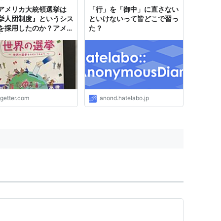
の意見です。 -----------
アメリカ大統領選挙は
「行」を「御中」に直さない
挙人団制度』というシス
といけないって皆どこで習っ
を採用したのか？アメリ
た？
高校の授業ではこう習う
ogetter.com
anond.hatelabo.jp