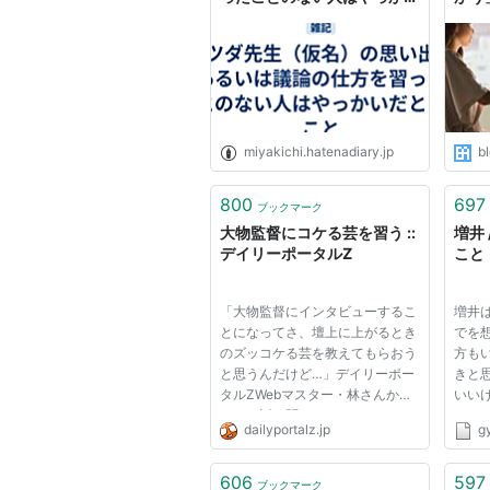
だということ - みやきち日記
miyakichi.hatenadiary.jp
bl
800
697
ブックマーク
大物監督にコケる芸を習う ::
増井
デイリーポータルZ
こと
「大物監督にインタビューするこ
増井
とになってさ、壇上に上がるとき
でを
のズッコケる芸を教えてもらおう
方も
と思うんだけど…」デイリーポー
きと
タルZWebマスター・林さんから
いい
そんな話を聞いた。 えー？やっ
るか
dailyportalz.jp
g
てくれるんですかねー、と笑って
twi
いたが、「ファンなんだったら来
の意
る？」へい、へい、「インタビュ
はあ
606
597
ブックマーク