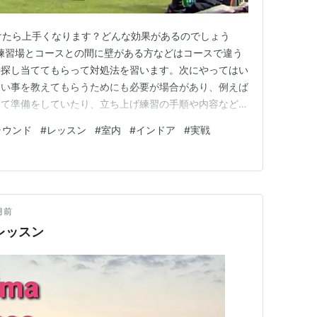
ン受けたら上手くなります？どんな効果があるのでしょう
には練習場とコースとの間に壁がある方などはコースで違う
を探し当ててもらって対処法を習います。次にやってはい
ない事を教えてもらうためにも必要が場合があり、例えば
てて準備をしていたり、立ち上げ練習の手順や内容なども
ます。特に緊張から力みが出てミスしているのに気が付か
ラウンド
#
レッスン
#
室内
#
インドア
#
実戦
ッスンではコーチが見た事がないほど猛スピードで振って
者までは良くある事…
月前
コレッスン