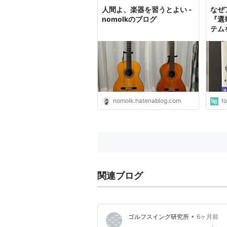
アーやんない？」ようがすよう
は増井
人間よ、楽器を習うとよい -
なぜ
が...
---...
nomolkのブログ
『選
テム
カの
nomolk.hatenablog.com
t
関連ブログ
•
ゴルフスイング研究所
6ヶ月前