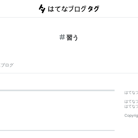
習う
連ブログ
はてな
はてな
はてな
Copyrig