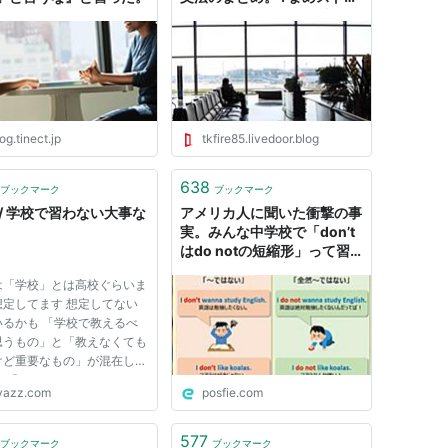
ート・ジャーナル 〜無料で
情報が買える唯一の新聞〜
og.tinect.jp
tkfire85.livedoor.blog
638
ブックマーク
ブックマーク
 / 学校で習わない大事な
アメリカ人に聞いた衝撃の事
実。みんな中学校で「don’t
はdo notの短縮形」って習
ったよね？でも実はこの２つ
は「学校」とは高校ぐらいま
は結構ニュアンスが違うんだ
想定してます 想定してない
って！教科書には載ってない
いるかも 「学校で教えるべ
から要注意だね！don't「～
思うもの」と「教えなくても
ではない」do not「全然～
けど重要なもの」が混在して
ではない」
も 「@」がついてるのは
yazz.com
posfie.com
tterでいただいた意見で、増井
見と必ずしも一致するわけで
りません。 ついてないもの
577
ブックマーク
ブックマーク