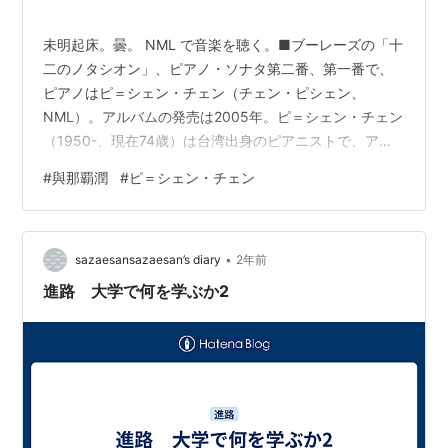
未明起床。曇。 NML で音楽を聴く。■ブーレーズの「十
二のノタシオン」、ピアノ・ソナタ第二番、第一番で、
ピアノはピ＝シェン・チェン（チェン・ピシェン、
NML）。アルバムの発売は2005年。ピ＝シェン・チェン
（1950-、現在74歳）は台湾出身のピアニストで、アル
バム一覧を見ると、現代曲を得意とするよう。このブー
#
與那覇潤
#
ピ＝シェン・チェン
レーズはきわめて美しく、（技術も含めて）じつに見事
なもので、わたしごときにはエマールやポリーニの弾く
（異常で心を病みそうな）ブーレーズより好ましく聴こ
•
える。 なお、わたしはこのアルバムも含め、ピ＝シェ
sazaesansazaesan’s diary
2年前
ン・チェンのブーレーズやバッハを2020年4月にまとめ
進路 大学で何を学ぶか2
て聴いているようだ（まったく覚え…