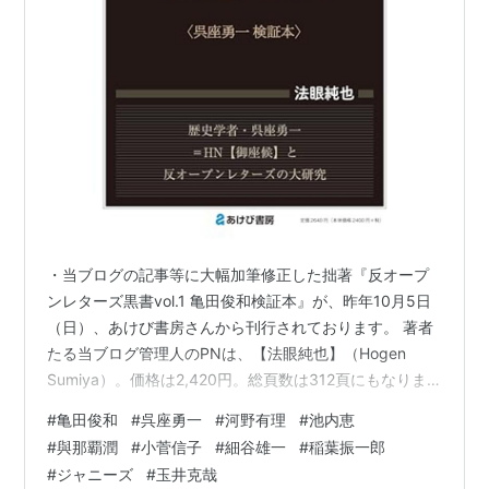
・当ブログの記事等に大幅加筆修正した拙著『反オープ
ンレターズ黒書vol.1 亀田俊和検証本』が、昨年10月5日
（日）、あけび書房さんから刊行されております。 著者
たる当ブログ管理人のPNは、【法眼純也】（Hogen
Sumiya）。価格は2,420円。総頁数は312頁にもなりま
す。 kensyoiinkai.hatenablog.com 反オープンレターズ
#
亀田俊和
#
呉座勇一
#
河野有理
#
池内恵
黒書vol.1 亀田俊和検証本 作者:法眼純也 あけび書房
#
與那覇潤
#
小菅信子
#
細谷雄一
#
稲葉振一郎
Amazon 恐縮ながら、拙著の書籍版は自費出版のため、
#
ジャニーズ
#
玉井克哉
少部数であり、ご所望であれば……版元のあけび書房さん