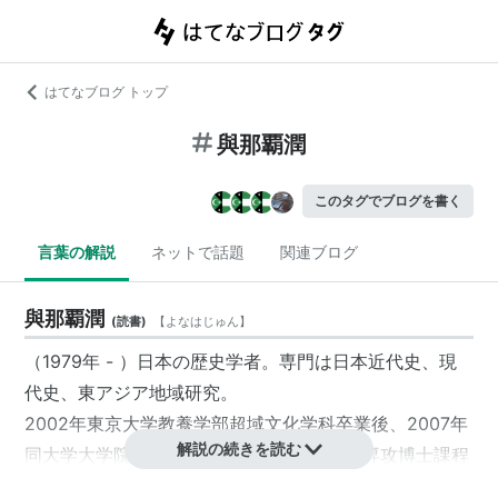
はてなブログ トップ
與那覇潤
このタグでブログを書く
言葉の解説
ネットで話題
関連ブログ
與那覇潤
(
読書
)
【
よなはじゅん
】
（1979年 - ）日本の歴史学者。専門は日本近代史、現
代史、東アジア地域研究。
2002年東京大学教養学部超域文化学科卒業後、2007年
解説の続きを読む
同大学大学院総合文化研究科地域文化研究専攻博士課程
満期退学。