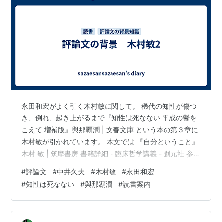
永田和宏がよく引く木村敏に関して。 稀代の知性が傷つ
き、倒れ、起き上がるまで『知性は死なない 平成の鬱を
こえて 増補版』與那覇潤 | 文春文庫 という本の第３章に
木村敏が引かれています。 本文では 『自分ということ』
木村 敏 | 筑摩書房 書籍詳細 - 臨床哲学講義 - 創元社 参考
文献の３章では 新書マップ 『心の病理を考える』岩波新
#
評論文
#
中井久夫
#
木村敏
#
永田和宏
書 生命と現実 / 木村 敏【著】/桧垣 立哉【聞き手】 - 紀
#
知性は死なない
#
與那覇潤
#
読書案内
伊國屋書店ウェブストア｜オンライン書店｜本、雑誌の
通販、電子書籍ストア の新装版 （5/18追記 木村氏の
『異常の構造』（木村 敏）｜講談社 は 自明性の喪失 | 分