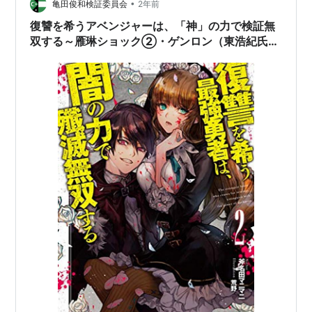
裂病の現象学 | みすず書房 の…
•
亀田俊和検証委員会
2年前
復讐を希うアベンジャーは、「神」の力で検証無
双する～雁琳ショック②・ゲンロン（東浩紀氏
他）篇～