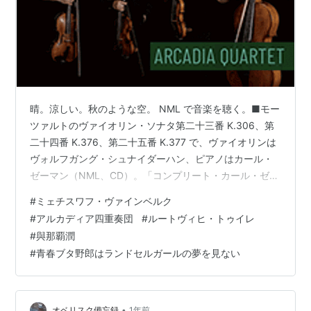
晴。涼しい。秋のような空。 NML で音楽を聴く。■モー
ツァルトのヴァイオリン・ソナタ第二十三番 K.306、第
二十四番 K.376、第二十五番 K.377 で、ヴァイオリンは
ヴォルフガング・シュナイダーハン、ピアノはカール・
ゼーマン（NML、CD）。「コンプリート・カール・ゼー
マン・エディション」から。 ●モーツァルト ヴァイオリ
#
ミェチスワフ・ヴァインベルク
ン・ソナタ 名曲集 名盤: ハルくんの音楽日記 「モーツァ
#
アルカディア四重奏団
#
ルートヴィヒ・トゥイレ
ルト ヴァイオリン・ソナタ」で検索しても大したサイト
#
與那覇潤
が出てこないのが現在の Google検索だが、これは優れた
#
青春ブタ野郎はランドセルガールの夢を見ない
ブログ記事。十年以上前のエントリだが、こういうのは
決して埋もれては困るよ。 ■ルートヴィヒ・トゥイ…
•
オベリスク備忘録
1年前