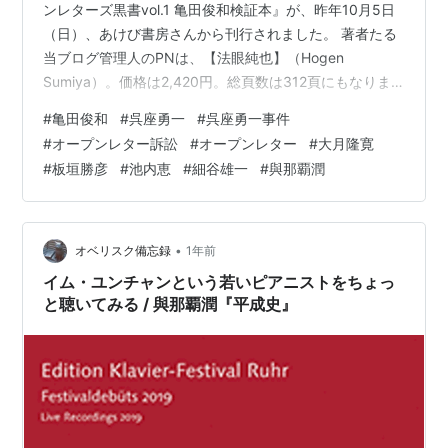
ンレターズ黒書vol.1 亀田俊和検証本』が、昨年10月5日
（日）、あけび書房さんから刊行されました。 著者たる
当ブログ管理人のPNは、【法眼純也】（Hogen
Sumiya）。価格は2,420円。総頁数は312頁にもなりま
す。 kensyoiinkai.hatenablog.com 反オープンレターズ
#
亀田俊和
#
呉座勇一
#
呉座勇一事件
黒書vol.1 亀田俊和検証本 作者:法眼純也 あけび書房
#
オープンレター訴訟
#
オープンレター
#
大月隆寛
Amazon 恐縮ながら、拙著の書籍版は自費出版のため、
#
板垣勝彦
#
池内恵
#
細谷雄一
#
與那覇潤
少部数であり、ご所望であれば……版元のあけび書房さん
の公式HPの他、Amazon、楽天ブックス、丸善ジュンク
堂書店等でお早めにご購…
•
オベリスク備忘録
1年前
イム・ユンチャンという若いピアニストをちょっ
と聴いてみる / 與那覇潤『平成史』