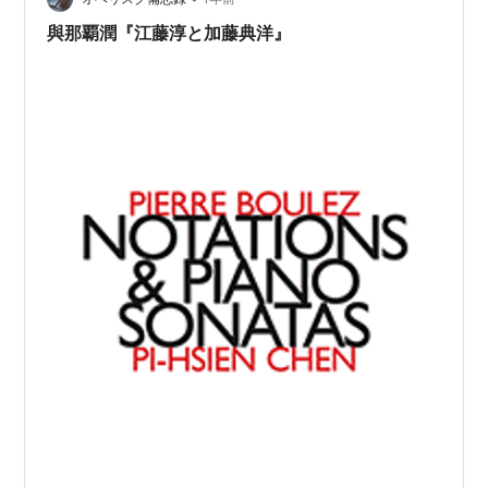
與那覇潤『江藤淳と加藤典洋』