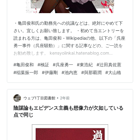
・亀田俊和氏の勤務先への抗議などは、絶対にやめて下
さい。宜しくお願い致します。 ・初めて当エントリーを
読まれる方は、亀田俊和 - Wikipediaの他、以下の「呉座
勇一事件（呉座騒動）」に関する記事などの、ご一読を
お勧め致します。 kensyoiinkai.hatenablog.com
kensyoiinkai.hatenablog.com
#
亀田俊和
#
検証
#
呉座勇一
#
東浩紀
#
辻田真佐憲
kensyoiinkai.hatenablog.com
#
稲葉振一郎
#
伊藤剛
#
池内恵
#
與那覇潤
#
大山格
kensyoiinkai.hatenablog.com ・当ブログへのご意見、
ご感想及び情報提供などにつきましては、下記のメール
アドレスまでご連絡下さい。場合によっては、謝礼等も
前向きに検討致します…
•
ウェブ1丁目図書館
2年前
陰謀論もエビデンス主義も想像力が欠如している
点で同じ