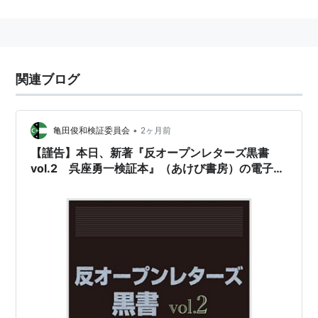
『翻訳の政治学 近代日本成立期における人種・血統・
民族の言説分析』で、博士 (学術)。同年10月、愛知県立
大学文学部准教授に就任し、2009年、同大学日本文化
学部准教授に就任。
関連ブログ
•
亀田俊和検証委員会
2ヶ月前
【謹告】本日、新著『反オープンレターズ黒書
vol.2 呉座勇一検証本』（あけび書房）の電子書
籍版もAmazon等で配信開始……！！