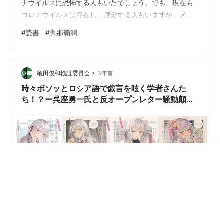
ナウイルスに恐怖する人もいたでしょう。でも、現在も
コロナウイルスは存在し、感染する人もいますが、メデ
ィアで報じられなくなったため、当該ウイルスに恐れな
#
読書
#
與那覇潤
がら日々生活している人はほとんどいなくなっていま
す。結局、新型コロナウイルスに対する恐怖の感情は、
感染者数が過剰に可視化されたから湧き出したものだっ
•
たのだと、今では多くの人が思っていることでしょう。
亀田俊和検証委員会
3年前
時々ボソッとロシア語で戯言を呟く学者さんた
ち！？ー呉座勇一氏と反オープンレター騒動顛末
記㉒