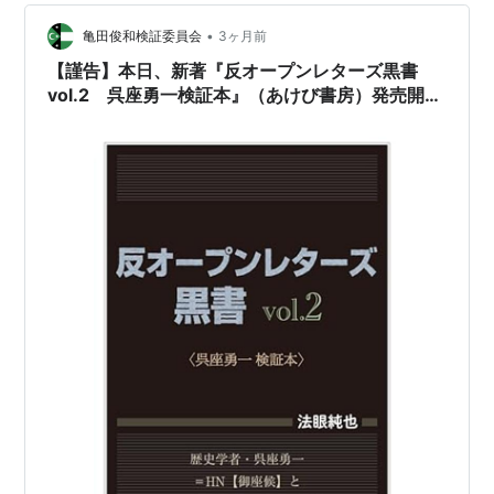
•
亀田俊和検証委員会
3ヶ月前
【謹告】本日、新著『反オープンレターズ黒書
vol.2 呉座勇一検証本』（あけび書房）発売開
始……！！