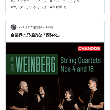
#
ティファニー・プーン
#
イム・ユンチャン
トという。 バッハのフランス組曲第五番 BWV816 も聴
#
マルタ・アルゲリッチ
#
與那覇潤
く。ハイドンもだが、音がきれいだという印象。それほ
ど柄の大きなピアニストではなさそうだが、瑞々しい音
楽を奏でている。 SNS での発信にも力を入れているそう
で、ネットでは「新時代のピアニスト」という評も…
•
オベリスク備忘録
1年前
全世界の究極的な「西洋化」