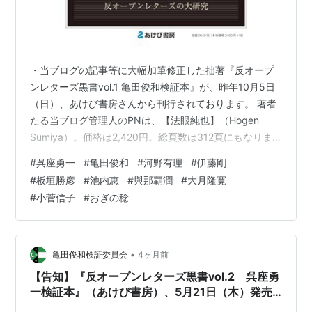
・当ブログの記事等に大幅加筆修正した拙著『反オープ
ンレターズ黒書vol.1 亀田俊和検証本』が、昨年10月5日
（日）、あけび書房さんから刊行されております。 著者
たる当ブログ管理人のPNは、【法眼純也】（Hogen
Sumiya）。価格は2,420円。総頁数は312頁にもなりま
す。 kensyoiinkai.hatenablog.com 反オープンレターズ
#
呉座勇一
#
亀田俊和
#
河野有理
#
伊藤剛
黒書vol.1 亀田俊和検証本 作者:法眼純也 あけび書房
#
板垣勝彦
#
池内恵
#
與那覇潤
#
大月隆寛
Amazon 恐縮ながら、拙著の書籍版は自費出版のため、
#
小菅信子
#
おぎの稔
少部数であり、ご所望であれば……版元のあけび書房さん
の公式HPの他、Amazon、楽天ブックス、丸善ジュンク
堂書店等でお早めに…
•
亀田俊和検証委員会
4ヶ月前
【告知】『反オープンレターズ黒書vol.2 呉座勇
一検証本』（あけび書房）、5月21日（木）発売
決定……！！