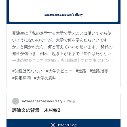
受験生に「私の進学する大学で学ぶことは働いてから使
いそうにないのですが、大学で何を学んだらいいです
か」と聞かれたら、何と答えていいか迷います。 稀代の
知性が傷つき、倒れ、起き上がるまで『知性は死なない
平成の鬱をこえて 増補版』與那覇潤 | 文春文庫 にヒント
となりそうな言葉があります。 p303 集団的自衛権と
#
知性は死なない
#
大学デビュー
#
進路
#
進路指導
か、格差社会とか、戦争責任といったまじめな話題につ
#
與那覇潤
#
大学の意味
いて書かれているからといって、その文章が知的だとは
かぎりません。逆にタレントや流行といった軽めのテー
マを扱うエッセイにも、書き手の知性にあふれたものは
あります。 それは平常心ではだれもがわかっていること
•
sazaesansazaesan’s diary
2年前
でしょう。 しかし、大学や学問とい…
評論文の背景 木村敏2