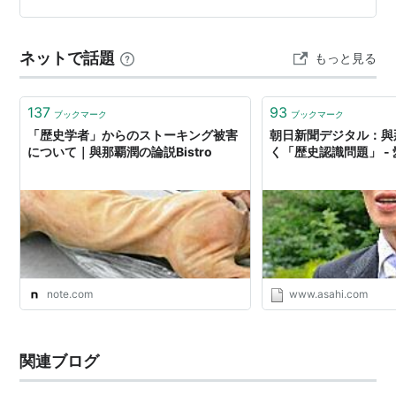
の公式HPの他、Amazon、楽天ブックス、丸善ジュンク
堂書店等でお早めに…
ネットで話題
もっと見る
137
93
ブックマーク
ブックマーク
「歴史学者」からのストーキング被害
朝日新聞デジタル：與
について｜與那覇潤の論説Bistro
く「歴史認識問題」 - 愛
note.com
www.asahi.com
関連ブログ