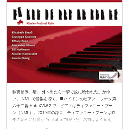
昧爽起床。晴。 外へ出たら一瞬で蚊に喰われた。かゆ
い。 NML で音楽を聴く。■ハイドンのピアノ・ソナタ第
六十二番 Hob.XVI:52 で、ピアノはティファニー・プー
ン（NML）。2019年の録音。ティファニー・プーンは昨
年の始めに何度か YouTube で聴いた。名前はよく覚えて
いる。1996年生まれ（現在28歳）、香港出身のピアニス