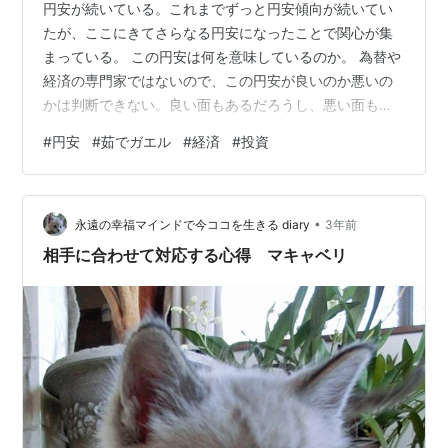
円安が続いている。これまでずっと円安傾向が続いてい
たが、ここにきてさらなる円安になったことで関心が集
まっている。 この円安は何を意味しているのか。 為替や
経済の専門家ではないので、この円安が良いのか悪いの
かは判断できない。良い面もあるだろうし、悪い面もあ
るわけで、相対的にどうなのかが問題なのだろう。 素人
#
円安
#
茹でガエル
#
経済
#
投資
感覚では、あまりよくない方向なのではないかと感じて
いる。 かつては何か大きなことが起きれば、円やスイス
フランが買われたが、もはや「有事の円買い」なんてこ
•
とは聞かなくなってしまった。 日本国民はまさに「茹で
永遠の幸福マインドで今ココを生きる diary
3年前
ガエル」になっているのではないか。 熱湯にカエルをい
相手に合わせて対応する心得 マキャベリ
れるとカエルは驚いて飛び出すが、冷水に…