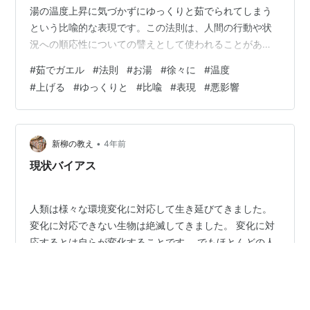
湯の温度上昇に気づかずにゆっくりと茹でられてしまう
という比喩的な表現です。この法則は、人間の行動や状
況への順応性についての譬えとして使われることがあり
ます。 具体的には、茹でガエルの法則は以下のような状
#
茹でガエル
#
法則
#
お湯
#
徐々に
#
温度
況を指します。もしもある問題や悪影響が急激に発生し
#
上げる
#
ゆっくりと
#
比喩
#
表現
#
悪影響
た場合、人々はそれに対して敏感に反応し、対策を取ろ
うとする傾向があります。しかし、その問題や悪影響が
ゆっくりと進行していく場合、人々は変化に鈍感にな
り、警戒心を持たずに問題の深刻さを見落とす傾向があ
•
新柳の教え
4年前
ります。徐々に変化することに…
現状バイアス
人類は様々な環境変化に対応して生き延びてきました。
変化に対応できない生物は絶滅してきました。 変化に対
応するとは自らが変化することです。 でもほとんどの人
は変化することに抵抗をします。 変化をすることは様々
な負荷がかかるからです。 環境の変化であれば、身体に
大きな負荷がかかります。 転職をしようとすると心身と
#
現状バイアス
#
変化
#
茹でガエル
もに負荷がかかります。 なぜ負荷がかかるかといえば、