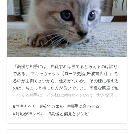
『高慢な相手には、屈従すれば勝てると考えるのは誤り
である。 マキャヴェッリ【ローマ史論(岩波書店)】』 断
るのが面倒くさいから、仕方がないか。 その様に考える
のは、ちょっと待った方が良いですよ。 高慢な態度で迫
ってくる相手に、どの様に対峙するのかは、大きな課題
です。 「押してもダメなら引いてみな」という経験則に
#
マキャベリ
#
茹でガエル
#
相手に合わせる
基づいたアドバイスも頭をよぎることでしょうね。 この
#
対応が神レベル
#
高慢と偏見とゾンビ
フレーズは、自他境界線を考える必要性を示唆している
ようです。 これは、ローマ時代に関わることの中で、示
されていることなので、その背景をイメージする必要も