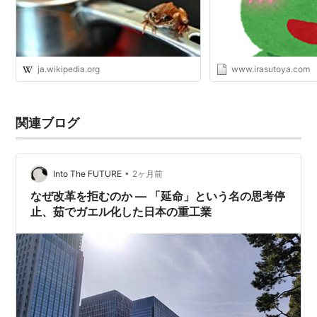
ja.wikipedia.org
www.irasutoya.com
関連ブログ
•
Into The FUTURE
2ヶ月前
なぜ改革を拒むのか — 「延命」という名の思考停
止、茹でガエル化した日本の重工業