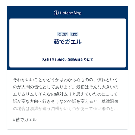
ポピュリズムと同様）が日本でも起き…
それがいいことかどうかはわからぬものの、慣れという
のが人間の習性としてあります。最初はそんな大きいの
ムリムリムリそんなの絶対ムリと思えていたのに…って
話が変な方向へ行きそうなので話を変えると、草津温泉
の場合は湯温が違う浴槽がいくつかあって低い湯のとこ
ろから順番に入ると高い湯音もなんとかなってしまうこ
#
茹でガエル
とがありました。 じわじわと環境が変化してもその都度
慣れてしまい→そのうち致命的な状況の一歩手前だとし