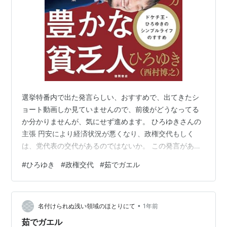
選挙特番内で出た発言らしい、おすすめで、出てきたシ
ョート動画しか見ていませんので、前後がどうなってる
か分かりませんが、気にせず進めます。 ひろゆきさんの
主張 円安により経済状況が悪くなり、政権交代もしく
は、党代表の交代があるのではないか。 この発言があっ
たのは２０２６年２月頃 筆者はひろゆきさんの指摘は正
#
ひろゆき
#
政権交代
#
茹でガエル
しいが、高市政権は長く続くと思っています。 理由 1.ひ
ろゆき氏は「生活が苦しい＝政権交代」と考えますが、
現実は違います。 低所得層のパラドックス: 物価高で最
•
も苦しむ層が、皮肉にも「強い言葉」や「ナショナリズ
名付けられぬ浅い領域のほとりにて
1年前
ム」を掲げる政権を熱狂的に支持する現象（欧米の右派
茹でガエル