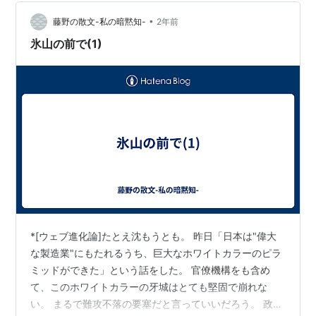
ても緩慢な変化に慣れてしまったがゆえに危機を危機と
•
思わなくなってしまって→のでそのままたいした行動を
藤野の散文-私の暗黙知-
2年前
せず→死に至る、という趣旨の茹でカエル理論というの
氷山の前で(1)
が以前ありました（もしかしたらいまもあるかもしれ…
*[ウェブ進化論]たとえ沈もうとも。 昨日「日本は"偉大
な製造業"にもたれるうち、巨大なホワイトカラーのピラ
ミッドができた」という話をした。 官僚機構をも含め
て、このホワイトカラーの牙城はとても堅固で崩れな
い。 まるで難攻不落の要塞だと言っていいだろう。 政治