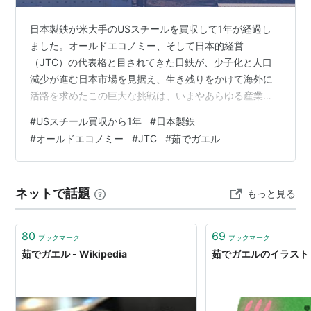
日本製鉄が米大手のUSスチールを買収して1年が経過し
ました。オールドエコノミー、そして日本的経営
（JTC）の代表格と目されてきた日鉄が、少子化と人口
減少が進む日本市場を見据え、生き残りをかけて海外に
活路を求めたこの巨大な挑戦は、いまやあらゆる産業が
参考にすべき多くの示唆に富んでいます。 日鉄のＵＳス
#
USスチール買収から1年
#
日本製鉄
チール買収１年、進む老朽設備の更新と生産効率化…森
#
オールドエコノミー
#
JTC
#
茹でガエル
副会長「成長は海外に求める」 : 読売新聞 しかし、この
買収劇の「中身」を丁寧に紐解いていくと、私たちが思
い描く一般的なグローバルビジネスのイメージを覆す、
ネットで話題
もっと見る
奇妙な「逆転の構図」が浮かび上がってきます。 そのひ
とつは、かつて世界を支配したアメリカの名門…
80
69
ブックマーク
ブックマーク
茹でガエル - Wikipedia
茹でガエルのイラスト