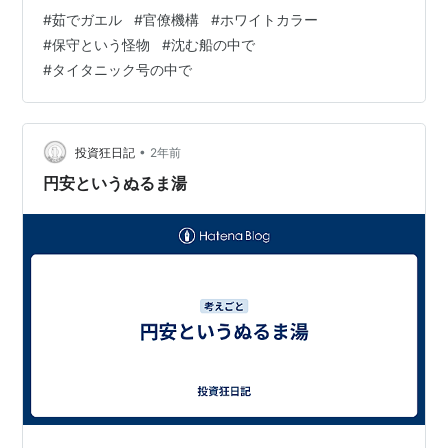
家がたまに岩盤規制を崩す、などと言って挑戦したりし
#
茹でガエル
#
官僚機構
#
ホワイトカラー
ているが、漏れなく返り討ちに合うばかりである。 そん
#
保守という怪物
#
沈む船の中で
な体質が日本では、何と大企業から抽象零細にまで浸透
#
タイタニック号の中で
している。 それほど保守的で安定志向であり、そして何
よりも変化を嫌うこの体質は「変化」が必要なときには
非常にタチが悪いものになる。 いろんな試行錯誤をして
「未知の可能性を探さねばならないと…
•
投資狂日記
2年前
円安というぬるま湯