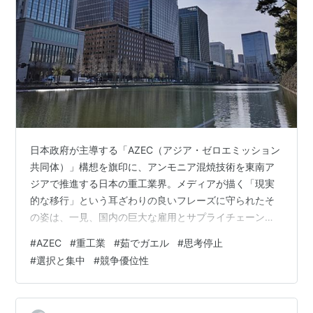
日本政府が主導する「AZEC（アジア・ゼロエミッション
共同体）」構想を旗印に、アンモニア混焼技術を東南ア
ジアで推進する日本の重工業界。メディアが描く「現実
的な移行」という耳ざわりの良いフレーズに守られたそ
の姿は、一見、国内の巨大な雇用とサプライチェーンを
維持しながら脱炭素を成し遂げる、極めて堅実で合理的
#
AZEC
#
重工業
#
茹でガエル
#
思考停止
な経営戦略のように映る。 Challenging Japan's
#
選択と集中
#
競争優位性
promotion of ammonia co-firing for coal power
generation(E3G) しかし、一歩その内幕を覗き込めば、
そこにあるのは戦略的な合理性というよりも、レガシー