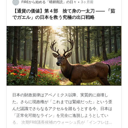
（過去の遺産）を捨てる…
•
FIREから始める「晴耕雨読」の日々
3ヶ月前
【通貨の価値】第４部 捨て身の一太刀 —— 「茹
でガエル」の日本を救う究極の出口戦略
日本の財政規律はアベノミクス以降、実質的に崩壊し
た。さらに現政権が「これまでは緊縮だった」という歪
んだ認識でさらなるアクセルを踏もうとする今、日本は
「正常化可能なライン」を完全に逸脱しようとしてい
る。 次期FRB議長候補のウォーシュ氏が「インフレは国