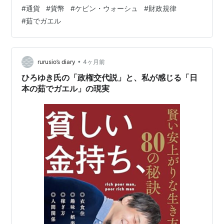
民への不当な課税だ」と断じる一方で、我が国の指導層
#
通貨
#
貨幣
#
ケビン・ウォーシュ
#
財政規律
にはその危機感すらない。このまま座して死を待つの
#
茹でガエル
か、それとも残された余力を投じて「一太刀」浴びせる
のか。ドリームかもしれないが、これこそが「予後」を
マシにする唯一の外科手術である。 1. ウルトラC：日銀
保有株の「自己株買い・消却」 金融はこれまで政府にし
•
rurusio’s diary
4ヶ月前
ゃぶり尽くされ、ボロボロの状態だ。まず着手す…
ひろゆき氏の「政権交代説」と、私が感じる「日
本の茹でガエル」の現実