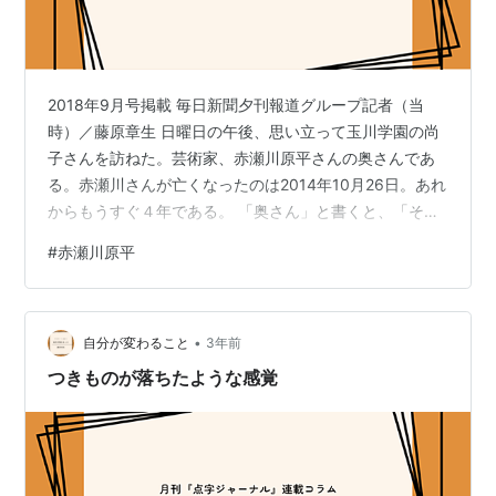
(ちくま文庫)
2018年9月号掲載 毎日新聞夕刊報道グループ記者（当
時）／藤原章生 日曜日の午後、思い立って玉川学園の尚
子さんを訪ねた。芸術家、赤瀬川原平さんの奥さんであ
る。赤瀬川さんが亡くなったのは2014年10月26日。あれ
からもうすぐ４年である。 「奥さん」と書くと、「そう
いう呼び方が女性を差別している」と思われる方もある
#
赤瀬川原平
だろうが、尚子さんの場合、この呼び方がしっくりく
る。妻、パートナーというとちょっと違和感がある。 赤
瀬川さんが亡くなった日、私は尚子さんに電話で呼び出
•
され、かけつけた。頬の冷たくなった遺体のそばで、娘
自分が変わること
3年前
の桜子さんと尚子さんとしばらく共に過ごした。そし
つきものが落ちたような感覚
て、夕暮れを前に南伸坊さんら友人らが…