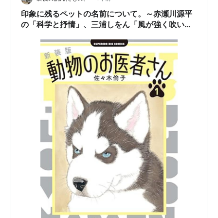
老人とカメラ / 赤瀬川原平. -- 実業之日本社, 1998.4
いわゆる「風景」だけでなく 建物や看板などの「建造
印象に残るペットの名前について。～赤瀬川源平
老人力のふしぎ / 赤瀬川原平. -- 朝日新聞社, 1998.10
物」が多いので、 …
の「科学と抒情」、三浦しをん「風が強く吹いて
印象派の水辺 / モネ[他]. -- 講談社, 1998.7. -- (赤瀬
いる」佐々木倫子「動物のお医者さん」
川原平の名画探険)
老人力 / 赤瀬川原平. -- 筑摩書房, 1998.9
困った人体 / 赤瀬川原平. -- マガジンハウス, 1998.4
その日の結論 / 赤瀬川原平. -- 日本放送出版教会,
1998.5
明解ぱくぱく辞典 / 赤瀬川原平. -- 中央公論社,
1998.12. -- (中公文庫)
中古カメラあれも欲しいこれも欲しい / 赤瀬川原平.
-- 筑摩書房, 1999.2
新解さんの謎 / 赤瀬川原平. -- 文藝春秋, 1999.4. --
(文春文庫)
優柔不断術 / 赤瀬川原平. -- 毎日新聞社, 1999.6
ライカ同盟 / 赤瀬川原平. -- 筑摩書房, 1999.6. -- (ち
くま文庫)