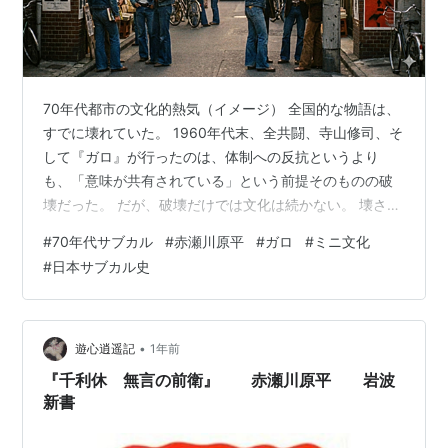
書籍, 1992.9
少年とオブジェ / 赤瀬川原平. -- 筑摩書房, 1992.8. --
(ちくま文庫)
赤瀬川原平の名画読本 / 赤瀬川原平. -- 光文社,
70年代都市の文化的熱気（イメージ） 全国的な物語は、
1992.11. -- (カッパ・ブックス)
すでに壊れていた。 1960年代末、全共闘、寺山修司、そ
二つ目の哲学 / 赤瀬川原平. -- 大和書房, 1993.4
して『ガロ』が行ったのは、体制への反抗というより
花の肖像 / 赤瀬川原平. -- ブロンズ新社, 1993.3
も、「意味が共有されている」という前提そのものの破
仙人の桜、俗人の桜 / 赤瀬川原平. -- 日本交通公社出
壊だった。 だが、破壊だけでは文化は続かない。 壊され
版事業局, 1993.6
たあと、人はどこに身を置き、何を拠り所に生きていく
#
70年代サブカル
#
赤瀬川原平
#
ガロ
#
ミニ文化
のか。 1970年代のサブカルチャーは、その問いに対す
少年とグルメ / 赤瀬川原平. -- 講談社, 1993.6. -- (講
#
日本サブカル史
る、極めて静かで、しかし決定的な回答だった。 それは
談社文庫)
大きな主張でも、革命的なスローガンでもない。 もっと
名画読本. 日本画編 / 赤瀬川原平. -- 光文社, 1993.9.
小さく、もっと個人的で、もっと説明されない世界への
-- (カッパ・ブックス)
移行だった。 1｜「大きな物語」が壊れたあとの空白 第7
•
遊心逍遥記
1年前
島の時間 / 赤瀬川原平. -- 平凡社, 1993.8
回で見た通り、1960年…
『千利休 無言の前衛』 赤瀬川原平 岩波
つげ義春全集. 7. -- 筑摩書房, 1993.10
新書
正体不明 / 赤瀬川原平. -- 東京書籍, 1993.10