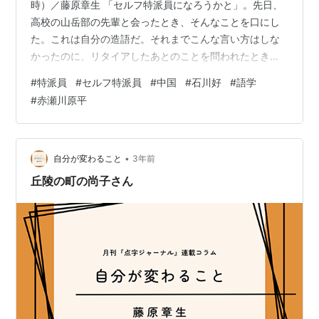
(知恵の森文庫)
時）／藤原章生 「セルフ特派員になろうかと」。先日、
猫の文明 / 赤瀬川原平. -- 毎日新聞社, 2002.9
高校の山岳部の先輩と会ったとき、そんなことを口にし
た。これは自分の造語だ。それまでこんな言い方はしな
東京涸井戸鏡 / 赤瀬川原平,秋山祐徳太子,高梨豊. --
かったのに、リタイアしたあとのことを問われたとき、
アルファベータ, 2002.9
さらっと「セルフ特派員」という言葉が出てきたのだ。
軽老モーロー会議中 / 東海林さだお,赤瀬川原平. --
#
特派員
#
セルフ特派員
#
中国
#
石川好
#
語学
こんな話だ。私は過去31年の記者生活のうち32歳の年の
新潮社, 2002.2
#
赤瀬川原平
メキシコ留学の１年を含め14年半を海外特派員として過
老人力. 1 / 赤瀬川原平. -- 大活字, 2002.2. -- (大活字
ごしてきた。それ以外では、エンジニアを辞めて27歳で
文庫 ; 22)
新聞記者になった直後に長野市で２年、そして大町市で
老人力. 2 / 赤瀬川原平. -- 大活字, 2002.2. -- (大活
１年、さらには震災後の１年を福島県の郡山市に駐在し
•
自分が変わること
3年前
字文庫 ; 22)
た。知り合いが誰もいない土地に入り…
丘陵の町の尚子さん
福島県文学全集. 第2期(随筆・紀行・詩編)第5巻(現代
編2) / 木村幸雄[他]. -- 郷土出版社, 2002.11
路上の神々 / 赤瀬川原平. -- 佼成出版社, 2002.11
ケダモノ時代 / 赤瀬川原平. -- 毎日新聞社, 2002.12
中古カメラの愉しみ / 赤瀬川原平. -- 光文社, 2003.2.
-- (知恵の森文庫)
老人とカメラ / 赤瀬川原平. -- 筑摩書房, 2003.2. --