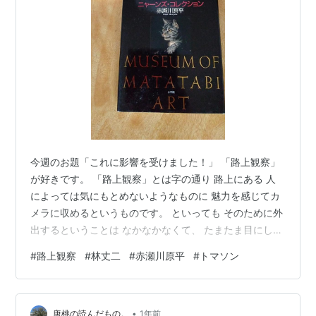
1996.12. -- (ちくま文庫)
トマソン大図鑑. 無の巻 / 赤瀬川原平. -- 筑摩書房,
1996.12. -- (ちくま文庫)
こいつらが日本語をダメにした / 赤瀬川原平,ねじめ
正一,南伸坊. -- 筑摩書房, 1997.4. -- (ちくま文庫)
香港頭上観察 / 赤瀬川原平. -- 小学館, 1997.7
我輩は施主である / 赤瀬川原平. -- 読売新聞社,
1997.8
今週のお題「これに影響を受けました！」 「路上観察」
金属人類学入門 / 赤瀬川原平. -- 日本カメラ社,
が好きです。 「路上観察」とは字の通り 路上にある 人
1997.3
によっては気にもとめないようなものに 魅力を感じてカ
フェルメールの眼 / ヨハネス・フェルメール[他]. --
メラに収めるというものです。 といっても そのために外
講談社, 1998.3. -- (赤瀬川原平の名画探険)
出するということは なかなかなくて、 たまたま目にした
ルソーの夢 / アンリ・ルソー[他]. -- 講談社, 1998.3.
「好き！という景色」を 急いで写真に収めるという感じ
#
路上観察
#
林丈二
#
赤瀬川原平
#
トマソン
-- (赤瀬川原平の名画探険)
です。 だから 車で目にすることも多く、 歩いていても
ちょっと触っていいですか / 赤瀬川原平. -- 筑摩書
時間がなくて アングルなどにこだわる暇もなく 「カシ
房, 1998.2. -- (ちくま文庫)
ャ！」で終わりなので、 変なアングルだったり 手ぶれし
•
てるものも多いです。 しかも 「好き！という景色」は
唐桃の読んだもの。
1年前