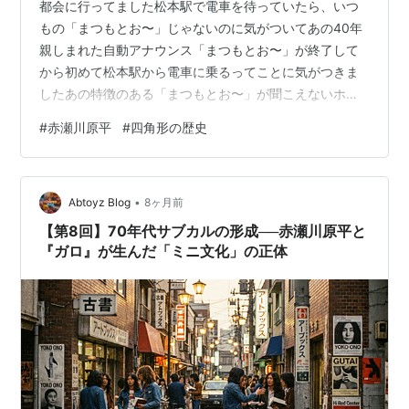
都会に行ってました松本駅で電車を待っていたら、いつ
ちょっと映画に行ってきます / 赤瀬川原平. -- キネマ
もの「まつもとお〜」じゃないのに気がついてあの40年
旬報社, 1990.1
親しまれた自動アナウンス「まつもとお〜」が終了して
じろじろ日記 / 赤瀬川原平. -- 毎日新聞社, 1990.10
から初めて松本駅から電車に乗るってことに気がつきま
芸術原論 / 赤瀬川原平. -- 岩波書店, 1991.8. -- (同時
したあの特徴のある「まつもとお〜」が聞こえないホー
ムはちょっとだけ物足りない感じがするなさて都会につ
代ライブラリー ; 78)
#
赤瀬川原平
#
四角形の歴史
きまして目的地へ久々の都会は雨 約半年かけて準備した
ルーヴル美術館の楽しみ方 / 赤瀬川原平,熊瀬川紀. --
お仕事の日準備の時間も楽しかったし、あれこれ想定し
新潮社, 1991.11. -- (とんぼの本)
てアイデアをねったことだし終わって達成感！あー楽し
外骨という人がいた! / 赤瀬川原平. -- 筑摩書房,
•
いお仕事だったなープレゼンが終わってみんなでお食事
Abtoyz Blog
8ヶ月前
1991.12. -- (ちくま文庫)
に向かう時はすっかり雨も上がりもう2度と会わないかも
【第8回】70年代サブカルの形成──赤瀬川原平と
村と森のファンタジー / 赤瀬川原平. -- 学習研究社,
しれないし、またお仕事するかもしれないし一旦…
『ガロ』が生んだ「ミニ文化」の正体
1991.5. -- (私のナイーブ・アート館 ; 3)
科学と抒情 / 赤瀬川原平. -- 新潮社, 1992.3. -- (新潮
文庫)
辞世のことば. -- 講談社, 1992.5
紙がみの横顔 / 赤瀬川原平. -- 文芸春秋, 1992.7
こいつらが日本語をダメにした / 赤瀬川原平. -- 東京