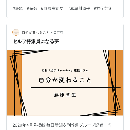
中古カメラ大集合 / 赤瀬川原平. -- 筑摩書房, 2001.9
#
狂歌
#
短歌
#
篠原有司男
#
赤瀬川原平
#
前衛芸術
老人力のふしぎ / 赤瀬川原平. -- 朝日新聞社, 2001.9.
-- (朝日文庫)
図説アイ・トリック / 種村季弘,赤瀬川原平,高柳篤. --
•
自分が変わること
2年前
河出書房新社, 2001.10. -- (ふくろうの本)
セルフ特派員になる夢
老人力 / 赤瀬川原平. -- 筑摩書房, 2001.9. -- (ちくま
文庫)
買いも買ったり / 林望[他]. -- 光文社, 2001.4. -- (光
文社文庫)
老いてはカメラにしたがえ / 赤瀬川原平. -- 実業之日
本社, 2002.4
雪舟応援団 / 赤瀬川原平,山下裕二. -- 中央公論新社,
2002.3
悩ましき買物 / 赤瀬川原平. -- 光文社, 2002.6. -- (知
恵の森文庫)
目利きのヒミツ / 赤瀬川原平. -- 光文社, 2002.9. --
2020年4月号掲載 毎日新聞夕刊報道グループ記者（当