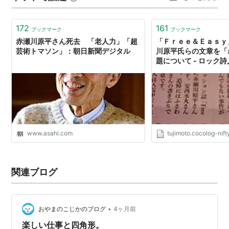
東京ミキサー計画 / 赤瀬川原平. -- PARCO出版局,
て深い名著が正続2冊あわせて文庫に。カバーデザイン
1984.3. -- (PARCO picture backs)
南伸坊--…
172
161
いまやアクションあるのみ! / 赤瀬川原平. -- 筑摩書
ブックマーク
ブックマーク
赤瀬川原平さん死去 「老人力」「超
「Ｆｒｅｅ＆Ｅａｓｙ
房, 1985.1. -- (水星文庫)
芸術トマソン」：朝日新聞デジタル
川原平氏らの文章を「
外骨という人がいた! / 赤瀬川原平. -- 白水社, 1985.2
題について - ロック
みのブログ
ピストルとマヨネーズ / 赤瀬川原平. -- 中央公論社,
1985.8. -- (中公文庫)
桜画報大全 / 赤瀬川原平. -- 新潮社, 1985.10. -- (新
潮文庫)
路上観察学入門 / 赤瀬川原平. -- 筑摩書房, 1986.5
www.asahi.com
tujimoto.cocolog-nif
東京路上探険記 / 尾辻克彦[他]. -- 新潮社, 1986.7
超芸術トマソン / 赤瀬川原平. -- 白夜書房, 1986.5
関連ブログ
使い捨て考現学 / 赤瀬川原平,新美康明と使い捨て考
現学会. -- 実業之日本社, 1987.10
超芸術トマソン / 赤瀬川原平. -- 筑摩書房, 1987.12. -
•
おやまのこじかのブログ
4ヶ月前
- (ちくま文庫)
楽しい仕事と四角形。