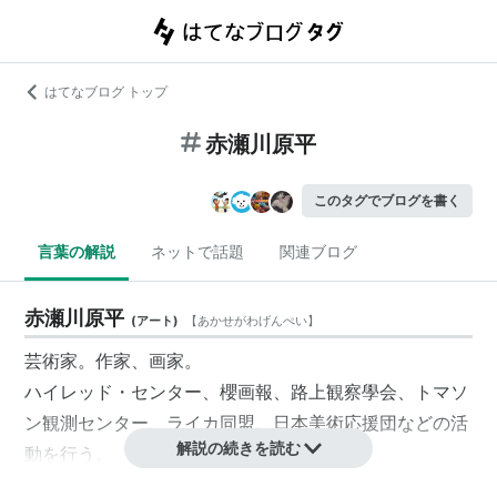
はてなブログ トップ
赤瀬川原平
このタグでブログを書く
言葉の解説
ネットで話題
関連ブログ
赤瀬川原平
(
アート
)
【
あかせがわげんぺい
】
芸術家
。作家、
画家
。
ハイレッド・センター、
櫻画報
、
路上観察學会
、
トマソ
ン
観測センター、
ライカ同盟
、
日本美術応援団
などの活
解説の続きを読む
動を行う。
千円札を印刷して芸術作品としたため、刑事事件に問わ