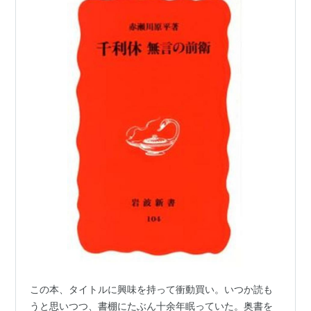
路上観察学入門 / 赤瀬川原平. -- 筑摩書房, 1993.12. -
- (ちくま文庫)
ごちそう探検隊 / 赤瀬川原平. -- 筑摩書房, 1994.2. --
(ちくま文庫)
イギリス正体不明 / 赤瀬川原平. -- 東京書籍, 1994.10
猫の宇宙 / 赤瀬川原平. -- 柏書房, 1994.10
反芸術アンパン / 赤瀬川原平. -- 筑摩書房, 1994.10. -
- (ちくま文庫)
異次元が漏れる / 秋山さと子,赤瀬川原平. -- 大和書
房, 1994.12
東京ミキサー計画 / 赤瀬川原平. -- 筑摩書房,
1994.12. -- (ちくま文庫)
鵜の目鷹の目 / 赤瀬川原平. -- 日本カメラ社, 1994.12
赤瀬川原平の冒険 / 赤瀬川原平[他]. -- 「赤瀬川原平
の冒険」実行委員会, c1995
ちょっと触っていいですか / 赤瀬川原平. -- 筑摩書
この本、タイトルに興味を持って衝動買い。いつか読も
房, 1995.2
うと思いつつ、書棚にたぶん十余年眠っていた。奥書を