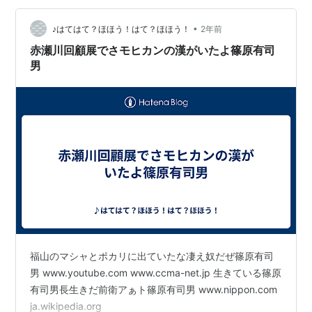
も、色々あるけれど苦労して積み重ねた結果の垢の意味
仙人の桜、俗人の桜 / 赤瀬川原平. -- 平凡社, 2000.3.
じゃないね。汚いものの総称だからねぇ。赤瀬川原平は
•
♪はてはて？ほほう！はて？ほほう！
2年前
-- (平凡社ライブラリー)
容赦ないね。いいたくなかったけれど、いうタイ…
赤瀬川回顧展でさモヒカンの漢がいたよ篠原有司
京都、オトナの修学旅行 / 赤瀬川原平,山下裕二. --
男
淡交社, 2001.3
よみもの無目的 / 赤瀬川原平. -- 光文社, 2001.3
我輩は施主である / 赤瀬川原平. -- 中央公論新社,
2001.1. -- (中公文庫)
地球に向けてアクセルを踏む / 赤瀬川原平. -- 誠文堂
新光社, 2001.5
全面自供! / 赤瀬川原平. -- 晶文社, 2001.7
ライカ同盟パリ解放 / 赤瀬川原平,秋山祐徳太子,高梨
豊. -- アルファベータ, 2001.7
猫の宇宙 / 赤瀬川原平. -- 中央公論新社, 2001.4. --
福山のマシャとポカリに出ていたな凄え奴だぜ篠原有司
(中公文庫)
男 www.youtube.com www.ccma-net.jp 生きている篠原
困った人体 / 赤瀬川原平. -- 講談社, 2001.8. -- (講談
有司男長生きだ前衛アぁト篠原有司男 www.nippon.com
社+α文庫)
ja.wikipedia.org