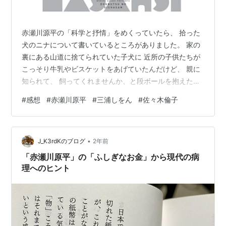
老人力自慢 / 赤瀬川原平. -- 筑摩書房, 1999.6
奥の横道 / 赤瀬川原平. -- 日本経済新聞社, 1999.7
赤瀬川源平の「科学と抒情」をめくっていたら、 拾った
「ふと…」の芸術工学 /
吉武泰水
,
鈴木成文
[他]. -- 工
犬のニナについて書いているところがありました。 家の
作舎, 1999.9. -- (神戸芸術工科大学レクチャーシリー
裏にある山道に捨てられていた子犬に 近所の子供たちが
ズ)
こっそり牛乳やビスケットをあげていたんだけど、 親に
老人力. 2 / 赤瀬川原平. -- 筑摩書房, 1999.9
知られて、 飼ってくれませんか、と段ボールを抱えた子
供が家にやってきた…という経歴。 大きさから生まれた
ニャーンズ・コレクション / 赤瀬川原平. -- 小学館,
#
感想
#
赤瀬川原平
#
三浦しをん
#
佐々木倫子
のは５月２７日ごろだろう、ということで ２７のニナに
1999.12
なった、という話です。 そういえばこの人の建てた家
老人力 [点字資料] / 赤瀬川原平. -- 視覚障害者支援総
は、ニラハウスと呼ばれていたんですよね。 家を建てる
合センター, 1999.6
•
までを書いた「我輩は施主である」は読んだのだけど、
J_K3rdKのブログ
2年前
赤瀬川原平の名画読本 [点字資料] / 赤瀬川原平. -- 日
町田市だったのか。 www.city.machida.tokyo.jp 科学と
「赤瀬川原平」の「ふしぎなお金」から現代の病
本ライトハウス, 1999.1
抒情…
理へのヒント
島の時間 / 赤瀬川原平. -- 平凡社, 1999.3. -- (平凡社
ライブラリー)
わかってきました。 / 赤瀬川原平. -- 講談社, 2000.1
日本美術応援団 / 赤瀬川原平,山下裕二. -- 日経BP社,