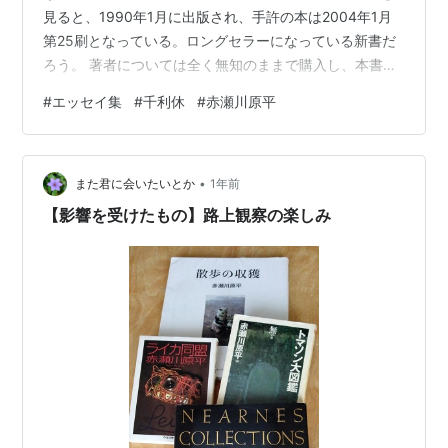
見ると、1990年1月に出版され、手許の本は2004年1月
ゴムの惑星 / 赤瀬川原平. -- 誠文堂新光社, 1995.3
第25刷となっている。ロングセラーになっている新書だ
赤瀬川原平の冒険 / 赤瀬川原平[他]. -- 「赤瀬川原平
ろう。 著者については全く無知のままで購入し、本書を
の冒険」実行委員会, c1995
読む中で著者の人生遍歴が少しわかった。最新の刷りで
#
エッセイ集
#
千利休
#
赤瀬川原平
ベルリン正体不明 / 赤瀬川原平. -- 東京書籍, 1995.10
はどうなのか知らない。手許の本では、奥書に、「1937
新解さんの謎 / 赤瀬川原平. -- 文芸春秋, 1996.7
年横浜生まれ、武蔵野美術学校中退、画家、作家」とい
う情報と著書が列挙されているだけである。 本書を読み
目利きのヒミツ / 赤瀬川原平. -- 岩波書店, 1996.6
•
始めて、著者自身についての情報が少し入手できた。本
また君に会いたいとか
1年前
日本にある世界の名画入門 / 赤瀬川原平. -- 光文社,
書の流れに沿って記されている著者情報をまず列挙して
【影響を受けたもの】路上観察の楽しみ
1996.7. -- (カッパ・ブックス)
みよう。 ＊1990年に近い時期…
ベトナム低空飛行 / 赤瀬川原平. -- ビジネス社,
1996.8
ライカ同盟NAGOYA大写撃! / 赤瀬川原平. -- 風媒社,
1996.6
じろじろ日記 / 赤瀬川原平. -- 筑摩書房, 1996.8. --
(ちくま文庫)
常識論 / 赤瀬川原平. -- 大和書房, 1996.12
トマソン大図鑑. 空の巻 / 赤瀬川原平. -- 筑摩書房,