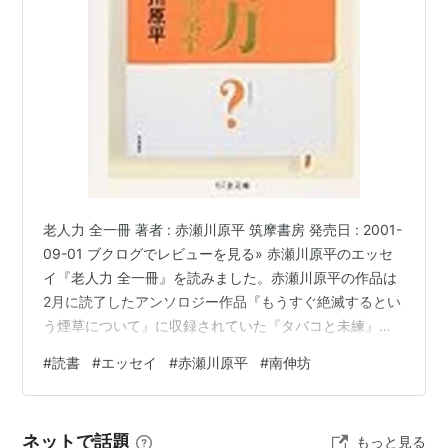
桜画報永久保存版 / 赤瀬川原平. -- 桜画報社, 1971
あいまいな海 / 赤瀬川原平. -- 大門出版美術出版部,
1971. -- (絵次元)
追放された野次馬 / 赤瀬川原平. -- 現代評論社, 1972
桜画報・激動の千二百五十日 / 赤瀬川原平. -- 青林
堂, 1974
夢泥棒 / 赤瀬川原平. -- 学芸書林, 1975
鏡の町皮膚の町 / 赤瀬川原平. -- 筑摩書房, 1976
老人力 全一冊 著者 : 赤瀬川原平 筑摩書房 発売日 : 2001-
桜画報大全 / 赤瀬川原平. -- 青林堂, 1977.7
09-01 ブクログでレビューを見る» 赤瀬川原平のエッセ
「猫町」の絵本. -- 北宋社, 1979.3
イ『老人力 全一冊』を読みました。赤瀬川原平の作品は
本物そっくりの夢 / 尾辻克彦,赤瀬川原平. -- 筑摩書
2月に読了したアンソロジー作品『もうすぐ絶滅するとい
房, 1981.11
う煙草について』に収録されていた『タバコと未練』以
椎名町「ラルゴ」魔館に舞う /
長谷川龍生
[他]. -- 造
来ですね。------ますますパワーダウン。老人力とは何
#
読書
#
エッセイ
#
赤瀬川原平
#
南伸坊
形社, 1982.7. -- (シリーズ詩画物語 ; 魔)
か？物忘れ、繰り言、ため息等、従来ぼけ、ヨイヨイ、
純文学の素 / 赤瀬川原平. -- 白夜書房, 1982.8
耄碌として忌避されてきた現象に潜むとされる未知の
力。20世紀末に発見され、日本中に賞賛と感動と勘違い
妄想映画館 / 赤瀬川原平. -- 駸々堂出版, 1984.4
ネットで話題
もっと見る
を巻きおこし、国民を脱力させた恐るべき力。あの笑え