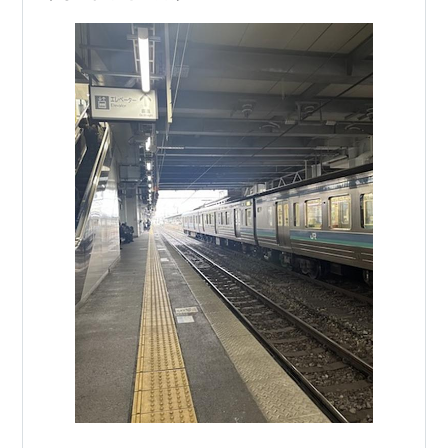
芸術原論 / 赤瀬川原平. -- 岩波書店, 1988.7
京都おもしろウォッチング / 赤瀬川原平[他]. -- 新潮
社, 1988.9. -- (とんぼの本)
トマソン黙示録 / 赤瀬川原平. -- 佐谷画廊, 1988
円盤伝説 / 赤瀬川原平. -- 青林堂, 1989.1
超私小説の冒険 / 赤瀬川原平. -- 岩波書店, 1989.3. --
(作家の方法)
科学と抒情 / 赤瀬川原平. -- 青土社, 1989.3
利休 / 赤瀬川原平. -- 淡交社, 1989.8
東京路上探険記 / 尾辻克彦,赤瀬川原平. -- 新潮社,
1989.10. -- (新潮文庫)
宇宙の御言 / 赤瀬川原平,渡辺和博. -- ネスコ,
1989.12
千利休無言の前衛 / 赤瀬川原平. -- 岩波書店, 1990.1.
-- (岩波新書)
純文学の素 / 赤瀬川原平. -- 筑摩書房, 1990.3. -- (ち
くま文庫)