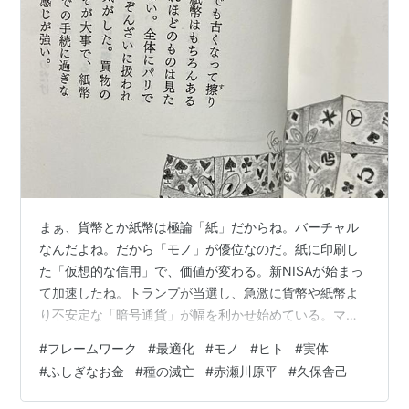
2000.2
広重ベスト百景 / 歌川広重[他]. -- 講談社, 2000.2. --
(赤瀬川原平の名画探険)
赤瀬川原平の今月のタイトルマッチ / 赤瀬川原平. --
ギャップ出版, 2000.6
中古カメラウィルス図鑑 / 赤瀬川原平. -- 小学館,
2000.6. -- (Shotor library)
ゼロ発信 / 赤瀬川原平. -- 中央公論新社, 2000.9
中古カメラウィルス図鑑 / 赤瀬川原平. -- 新版. -- 小
まぁ、貨幣とか紙幣は極論「紙」だからね。バーチャル
学館, 2000.11. -- (Shotor library)
なんだよね。だから「モノ」が優位なのだ。紙に印刷し
悩ましき買物 / 赤瀬川原平. -- フレーベル館, 2000.4
た「仮想的な信用」で、価値が変わる。新NISAが始まっ
我輩は病気である / 赤瀬川原平. -- マキノ出版,
て加速したね。トランプが当選し、急激に貨幣や紙幣よ
2000.4
り不安定な「暗号通貨」が幅を利かせ始めている。マゾ
赤瀬川原平の今月のタイトルマッチ / 赤瀬川原平. --
的変態だとおもうねぇ。だって、市民が自ら自分の首を
#
フレームワーク
#
最適化
#
モノ
#
ヒト
#
実体
ギャップ出版, 2000.6
絞めてイーロン・マスクやらに、上納金を納める構図に
#
ふしぎなお金
#
種の滅亡
#
赤瀬川原平
#
久保舎己
なってるじゃん。あれ、気づかない？ 流石の赤瀬川原
赤瀬川原平のブータン目撃 / 赤瀬川原平. -- 淡交社,
平、紙幣の汚れは「人間社会の垢」みたいだとね。 垢に
2000.9