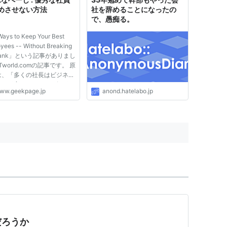
めさせない方法
社を辞めることになったの
で、愚痴る。
ays to Keep Your Best
yees -- Without Breaking
 Bank」という記事がありまし
Tworld.comの記事です。 原
は、「多くの社長はビジネス
ールが変わったことに気がつ
ww.geekpage.jp
anond.hatelabo.jp
いない。昔はお客様が神様だ
が、最近は従業員を満足させ
で従業員がより良いサービス
して顧客を満足させると...
だろうか