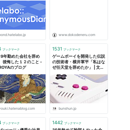
nond.hatelabo.jp
www.dokodeneru.com
6
1531
ブックマーク
ブックマーク
19年勤めた会社を辞め
ゲームボーイを開発した伝説
、後悔した１２のこと -
の技術者・横井軍平「私はな
IROYAのブログ
ぜ任天堂を辞めたか」 | 文春
アーカイブス | 文春オンライ
ン
youki.hatenablog.com
bunshun.jp
4
1442
ブックマーク
ブックマーク
kなぺーじ : 優秀な社員
35年勉めて幹部もやった会