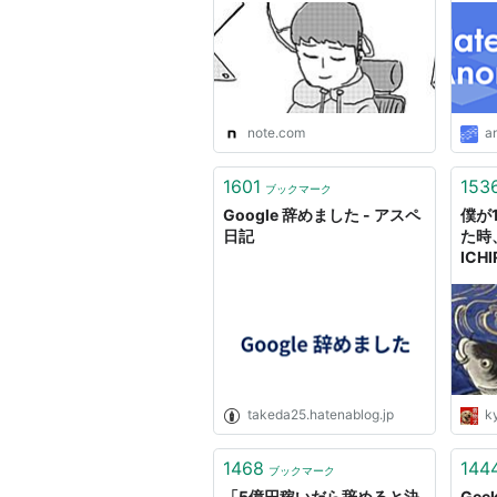
note.com
a
1601
153
ブックマーク
Google 辞めました - アスペ
僕が
日記
た時
ICH
takeda25.hatenablog.jp
k
1468
144
ブックマーク
「5億円稼いだら辞めると決
Gee