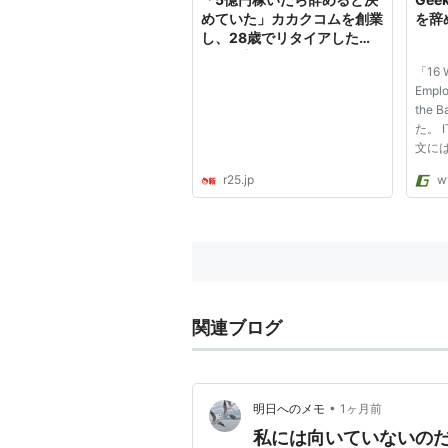
めていた」カカクコムを創業
を辞
し、28歳でリタイアした男
の今｜新R25 Media - シゴ
「16 W
トも人生も、もっと楽しも
Emplo
う。
the
た。 I
文に
のル
r25.jp
w
いて
った
る事
を提供
関連ブログ
•
明日へのメモ
1ヶ月前
私には向いていないの