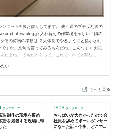
シング～ ※画像お借りしてます。 先々週のプチ反乱後の
kera.hatenablog.jp 入れ替えの作業場を涼しい１階の
ク便の荷物の移動は ２人体制でやるようにと指示され
ーですか。文句も言ってみるもんだね。こんなすぐ 対応
んだよね。 でもだからって、これですべてが解決した
んは朝から涼しい場内で仕事が出来てよかったよねー。
めたい
とラップ巻きだけは暑い３階でやらなきゃ ならないけ
もっと見る
6
1606
ブックマーク
ブックマーク
広告制作の現場を辞め
おっぱいが大きかったので会
広告を屠殺する現場に転
社員を辞めてポールダンサー
した
になった話 - 今夜、どこで寝
る