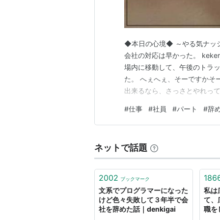
◆本日の心境◆ ～やる気ナッ
会社の対応は早かった。 kekera
場内に移動して、午後のトラッ
た。 へぇへぇ、そーですかそ
出来るなら、さっさとやれって
訳じゃないんだよね。 派遣さ
#
仕事
#
社員
#
パート
#
辞
４時以降の出荷物のラベル貼り
どね。 まぁ、私が楽…
ネットで話題
2002
186
ブックマーク
文系でプログラマーになった
私は
けど色々失敗して３年半で会
て、
社を辞めた話｜denkigai
職を