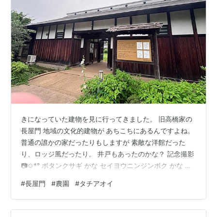
きになっていた建物を見に行ってきました。 旧高橋家の
長屋門 地域の文化的建物が あちこちにあるんですよね。
普通の誰かの家だったりもしますが 素敵な洋館だった
り、ロッジ風だったり。 井戸もあったのかな？ 記念撮影
📷✩*° ボタンクサギ かな セイヨウニンジンボク かな と
なりのうどばし農園をのぞきます。 多肉植物がある〜 ハ
#
長屋門
#
農園
#
タチアオイ
オルチア 欲しい😍 種類がいっぱいあるのね。 置く場所
もないしなー。 保留💦 万願寺もあったんだ😳 クチナシ
紫陽花もまだ咲いています。 グリーンのガクアジサイ 好