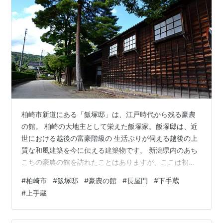
柏崎市新道にある「飯塚邸」は、江戸時代から残る豪農
の館。 柏崎の大地主として栄えた飯塚家。飯塚邸は、近
世における越後の富豪階級の 生活ぶりが伺える越後の上
質な和風建築を今に伝える建築物です。 新潟県内のあち
こちの豪農の館を訪れたことはありますが、ここは初め
て訪れ ました。 閑静な村中にある建物です。 昭和
#
柏崎市
#
飯塚邸
#
豪農の館
#
長屋門
#
下手蔵
22（1947）年10月、昭和天皇が新潟県を巡幸された際に
#
上手蔵
「行在所（あんざい しょ）」として飯塚邸に滞在されま
した。 滞在時にご覧になった庭園は、天皇陛下より「秋
幸苑（しゅうこうえん）」の名を 賜りました。 表門は、