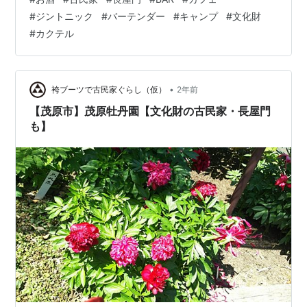
しれない...千葉県一宮町にあるッ チーバくんでいうと二
#
ジントニック
#
バーテンダー
#
キャンプ
#
文化財
の腕あたり？💪 Campsite TORAMI(旧秋場家住宅)
#
カクテル
www.campsite-torami.com メインの事業はキャンプ場！
東浪見駅から徒歩2分ほどで抜群すぎるアクセス。 敷地
が広いためもちろん駐車場あり。 …
•
袴ブーツで古民家ぐらし（仮）
2年前
【茂原市】茂原牡丹園【文化財の古民家・長屋門
も】