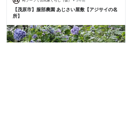
•
袴ブーツで古民家ぐらし（仮）
3年前
【茂原市】服部農園 あじさい屋敷【アジサイの名
所】
6月…6月15日には全千葉県民が楽しみにしている魂の祝
日、千葉県民の日があるが 基本的には梅雨入りもして雨
も増えてくる嫌ーな時期。祝日もないし！！☔ そんな梅
雨の時期に楽しめるものと言えば やはり見頃の紫陽花！
ということで千葉県茂原市のあじさいの名所へ行って参