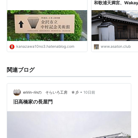
和歌浦天満宮、Wakaya
Run 他（和歌山観光
（^^)) - ヨーロッ
諸々）
kanazawa10no3.hatenablog.com
www.asaton.club
関連ブログ
•
eririn-rinの そらいろ工房 ☆彡
10日前
旧高橋家の長屋門