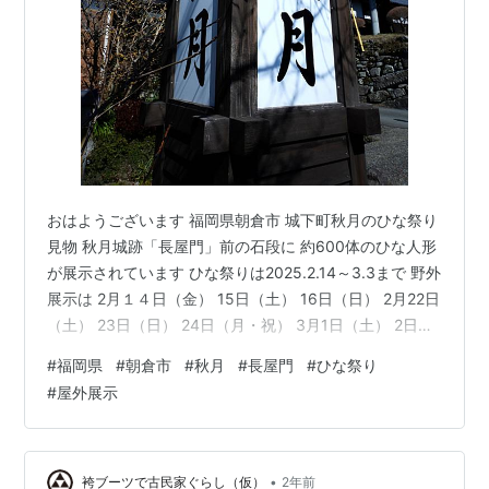
おはようございます 福岡県朝倉市 城下町秋月のひな祭り
見物 秋月城跡「長屋門」前の石段に 約600体のひな人形
が展示されています ひな祭りは2025.2.14～3.3まで 野外
展示は 2月１４日（金） 15日（土） 16日（日） 2月22日
（土） 23日（日） 24日（月・祝） 3月1日（土） 2日
（日） 3日（月） 展示時間は10時～16時まで 雨天中止で
#
福岡県
#
朝倉市
#
秋月
#
長屋門
#
ひな祭り
す 屋外展示の雛祭りは初！ 雛人形の背景に青空なんて超
#
屋外展示
～珍しい！ 最上段 人形の影がいいね！ 石段の両サイド
は歩くことが出来ます 小人の国のガリバー状態ですね！
最下段には席が設けられていますので 着席して記念撮影
がOKです 本日も南部鉄器…
•
袴ブーツで古民家ぐらし（仮）
2年前