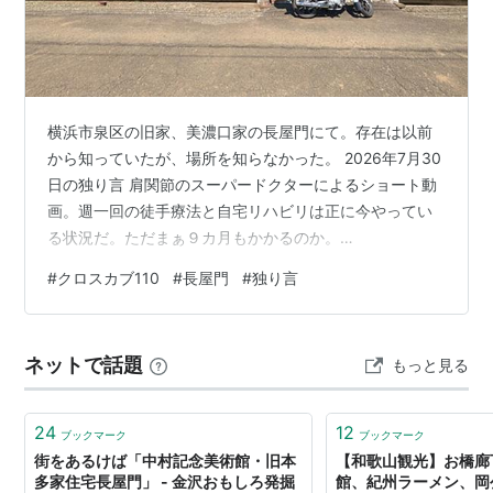
横浜市泉区の旧家、美濃口家の長屋門にて。存在は以前
から知っていたが、場所を知らなかった。 2026年7月30
日の独り言 肩関節のスーパードクターによるショート動
画。週一回の徒手療法と自宅リハビリは正に今やってい
る状況だ。ただまぁ９カ月もかかるのか。
https://www.youtube.com/shorts/YQBwot5W_Zw 職場
#
クロスカブ110
#
長屋門
#
独り言
がブラック化してきている。 顔がいかにもそういうこと
しそう。わがままな子供かよって感じ。カジノ撤回だけ
は評価したけど。【引用】横浜市の山中竹春市長のパワ
ネットで話題
もっと見る
ハラ7項目認定 第三者委が報告書 | 毎日新聞
https://mainichi.jp/articles/2…
24
12
ブックマーク
ブックマーク
街をあるけば「中村記念美術館・旧本
【和歌山観光】お橋廊
多家住宅長屋門」 - 金沢おもしろ発掘
館、紀州ラーメン、岡