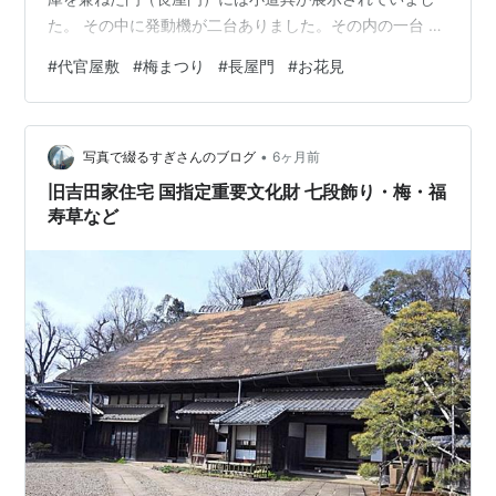
た。 その中に発動機が二台ありました。その内の一台 ↑
保存状態も良く程度は良さそうです。発動機愛好会の方
#
代官屋敷
#
梅まつり
#
長屋門
#
お花見
が見たら”欲しくなる代物”の様に見えました (#^.^#) （お
わり） 今日は里山でお花見の練習（その①）がありまし
た。本番は３月下旬の予定です。 Mさんが用意してくれ
•
たカボチャの煮物・大根の漬物・ワラビ。↑ 特にワラビ
写真で綴るすぎさんのブログ
6ヶ月前
は初物で、Very good でした。Ｕさんの珈琲も…
旧吉田家住宅 国指定重要文化財 七段飾り・梅・福
寿草など