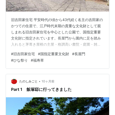
旧吉田家住宅 平安時代の頃から43代続く名主の吉田家の
かつての住居で、江戸時代末期の貴重な文化財として親
しまれる旧吉田家住宅を中心とした公園で、国指定重要
文化財に指定されています。長屋門から園内に足を踏み
入れると茅葺き屋根の主屋・格調高い書院・庭園・雑木
林などがあり、当時の生活を垣間見ることが出来ます。
#
旧吉田家住宅
#
国指定重要文化財
#
長屋門
旧吉田家住宅歴史公園の入口 「長屋門」建築年代：天保
#
ひな祭り
#
福寿草
２年（１８３１）国指定重要文化財 長屋門と欅(ケヤキ)
樹齢約200年 長屋門と井戸(明治２７年の銅版画を参考に
井戸屋形を復原) 梅の花がきれいでした。 福寿草 向蔵 土
蔵作りの２階建て 天保４年（１８３３）国指定重要文化
•
たのしみごと
10ヶ月前
財 主屋 嘉永７年（１…
Part 1 飯塚邸に行ってきました