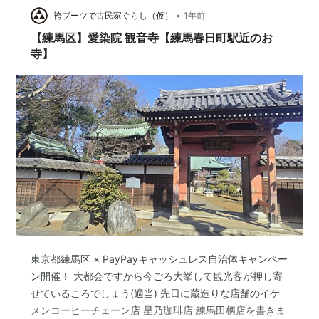
番所を備えた長屋門で、両側に土蔵を伴う重厚な造りに
•
袴ブーツで古民家ぐらし（仮）
1年前
なっています。 表門を潜り振…
【練馬区】愛染院 観音寺【練馬春日町駅近のお
寺】
東京都練馬区 × PayPayキャッシュレス自治体キャンペー
ン開催！ 大都会ですから今ごろ大挙して観光客が押し寄
せているころでしょう(適当) 先日に蔵造りな店舗のイケ
メンコーヒーチェーン店 星乃珈琲店 練馬田柄店を書きま