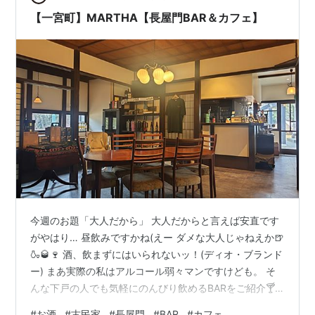
【一宮町】MARTHA【長屋門BAR＆カフェ】
今週のお題「大人だから」 大人だからと言えば安直です
がやはり… 昼飲みですかね(えー ダメな大人じゃねえか🍺
🍶🥃🍷 酒、飲まずにはいられないッ！(ディオ・ブランド
ー) まあ実際の私はアルコール弱々マンですけども。 そ
んな下戸の人でも気軽にのんびり飲めるBARをご紹介🍸
東京五輪でサーフィンの会場だったため注目されたかも
#
お酒
#
古民家
#
長屋門
#
BAR
#
カフェ