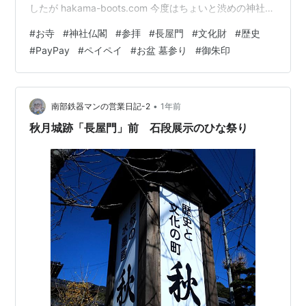
したが hakama-boots.com 今度はちょいと渋めの神社仏
閣を。 まあ渋めと言っても練馬区の中ではご立派なお寺
#
お寺
#
神社仏閣
#
参拝
#
長屋門
#
文化財
#
歴史
ですけど。 都営大江戸線の練馬春日町駅から徒歩6分ほ
#
PayPay
#
ペイペイ
#
お盆 墓参り
#
御朱印
ど(Googleマップ)で抜群のアクセス 愛染院 観音寺 藍染
惣右介？？(BLEACH感) いつも名言ばかり喋ってるやべ
ーおっさんじゃん、黒棺とか人気過ぎんだろ！ とボケた
ところで愛染明王のほうです。そもそも…
•
南部鉄器マンの営業日記-2
1年前
秋月城跡「長屋門」前 石段展示のひな祭り