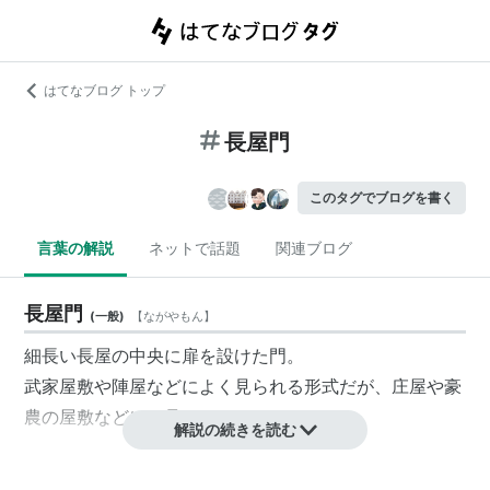
はてなブログ トップ
長屋門
このタグでブログを書く
言葉の解説
ネットで話題
関連ブログ
長屋門
(
一般
)
【
ながやもん
】
細長い長屋の中央に扉を設けた門。
武家屋敷や陣屋などによく見られる形式だが、庄屋や豪
農の屋敷などにも見られる。
解説の続きを読む