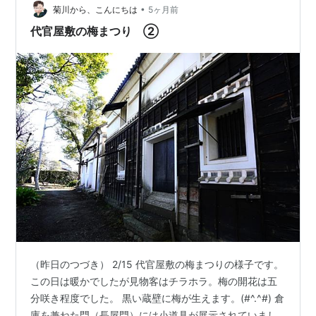
•
みです♡ タチアオイの八重 背丈も低くて 珍しい〜 ホリ
菊川から、こんにちは
5ヶ月前
ホック スプリングセレブリティ って言うみたいです。 …
代官屋敷の梅まつり ②
（昨日のつづき） 2/15 代官屋敷の梅まつりの様子です。
この日は暖かでしたが見物客はチラホラ。梅の開花は五
分咲き程度でした。 黒い蔵壁に梅が生えます。(#^.^#) 倉
庫を兼ねた門（長屋門）には小道具が展示されていまし