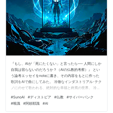
阿頼耶識は、蔵している種子から対象世界の諸法
(現行(げんぎょう)法)を生じ、その諸法はまた阿頼
耶識に印象(熏習(くんじゅう))を与えて種子を形成
し、刹那に生滅しつつ持続(相続)する。
仏教では、業の思想を、生死輪廻の中に考えてい
る。行為の影響力が死後にまで及ぶと考えられ
『もし、AIが「死にたくない」と言ったら── 人間にしか
る。このとき、もし行為の情報が身体に貯えられ
自我は宿らないのだろうか？（AIの仏教的考察）』 とい
るとなると、死んで肉体を失った後は、その情報
う論考エッセイをnoteに書き、その内容をもとに作った
は伝達されない。そこで身体ではなく、我々の意
歌詞をAIで曲にしてみた。 冷徹なインダストリアル･テク
ノにのせて歌われる、絶対的な幸福と終焉の世界。 冷た
識し得ない心の領域があり、それは生死輪廻を貫
い演算のゆりかご 人類は、宇宙が自らを理解するために
いて存続し続ける、そこに情報は貯えられるとさ
#
SunoAI
#
ディストピア
#
仏教
#
サイバーパンク
生み出した広大な計算システムそのものへと還っていく
れ、その心の領域として阿頼耶識が考えられたと
#
唯識
#
阿頼耶識
#
AI
のか？ ▼元となったnoteの記事（曲の背景にあるAIの仏
いう。（竹村牧男『知の体系』佼成出版社、89〜
教的考察）へのリンクは下記 note.com 冷たい演算のゆ