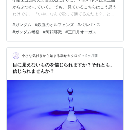
からぶつかっていく。 でも、 見ているこちらはこう思う
わけです。 「いや…なんで殴って勝てるんだよ？」と。
普通なら 撃ち合いで決着がつく世界で、 質量と勢いだけ
#
ガンダム
#
鉄血のオルフェンズ
#
バルバトス
で敵を粉砕する。 これ、よく考えると めちゃくちゃ理不
#
ガンダム考察
#
阿頼耶識
#
三日月オーガス
尽で、 だからこそ強烈に気持ちいいんです🔥 実はあの殴
り戦法には、 機体の設計、パイロットの癖、 世界観の構
造がガッチリ噛み合った理由があります。 ただの暴力で
は終わらない、 作品そのものの思想が詰まってるんで
•
小さな気付きから始まる幸せカタログ
9ヶ月前
す。 今回はそ…
目に見えないものを信じられますか？それとも、
信じられませんか？