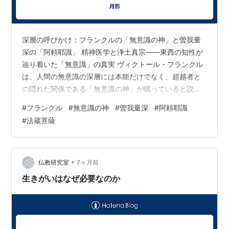
深層の呼びかけ：フランクルの「無意識の神」と曽我量
深の「阿頼耶識」 精神医学と浄土真宗――東西の知性が
辿り着いた「無意識」の真実 ヴィクトール・フランクル
は、人間の無意識の深層には本能だけでなく、超越者と
の隠れた関係である「無意識の神」が眠っていると説き
ました。一方、日本の浄土真宗を代表する思想家・曽我
#
フランクル
#
無意識の神
#
曽我量深
#
阿頼耶識
量深は、唯識の極みとして「法蔵菩薩は阿頼耶識（あら
#
法蔵菩薩
やしき）なり」という驚くべき洞察を残しました。 この
二つの思想は、現代を生きる私たちの「絶望」をどのよ
うに「救済」へと導くのでしょうか。学術的批判を超え
て、実存の地平で共鳴する両者の共通点を紐解きます。
•
仏教研究室
7ヶ月前
1. 「無意識」はゴミ捨て場ではない フロ…
生きがいはなぜ必要なのか