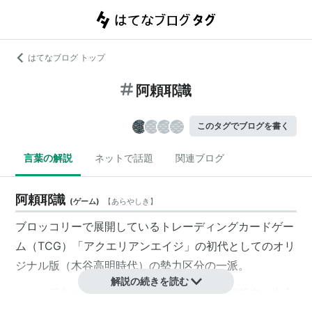
はてなブログ トップ
阿頼耶識
このタグでブログを書く
言葉の解説
ネットで話題
関連ブログ
阿頼耶識
(
ゲーム
)
【
あらやしき
】
ブロッコリーで展開しているトレーディングカードゲー
ム（TCG）「
アクエリアンエイジ
」の初代としてのオリ
ジナル版（木谷高明時代）の勢力区分の一派。
解説の続きを読む
やはり同名の
仏教用語
が由来のため、神道関係者が中心