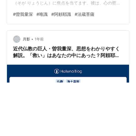
（そが りょうじん）に焦点を当てます。彼は、心の哲学
「唯識（ゆいしき）」を、浄土真宗の教えを深めるため
#
曽我量深
#
唯識
#
阿頼耶識
#
法蔵菩薩
に、大胆かつ独創的な方法で読み解きました。その驚く
べき解釈は、多くの人に宗教的な感動を与えた一方で、
「教義の破壊だ」という厳しい批判も呼び起こしまし
•
た。今回は、彼の思想が持つ「光」と「影」の両面に迫
月影
1年前
ります。 対照的な二つの道：「自力」の唯識と「他力」
近代仏教の巨人・曽我量深、思想をわかりやすく
の浄土真宗 曽我の解釈を理解するために、まず二…
解説。「救い」はあなたの中にあった？阿頼耶識
と「如来は我なり」の境地とは