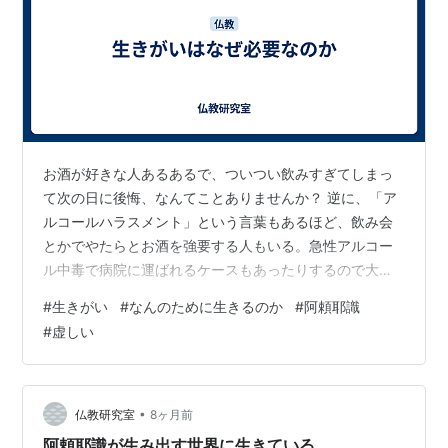
お酒が好きな人あるあるで、ついつい飲みすぎてしまっ
て次の日に後悔、なんてことありませんか？ 逆に、「ア
ルコールハラスメント」という言葉もあるほど、飲み会
とかでやたらとお酒を強要する人もいる。急性アルコー
ル中毒で病院に運ばれるケースもあったりするので大変
です。 でも、社会人になったら、お酒を飲むのも付き合
#
生きがい
#
なんのために生きるのか
#
阿頼耶識
いのうちだったりします。「週末の１杯がないと、やっ
#
虚しい
てられない」そういう人も少なくないのではないでしょ
うか。 こんな２人の人がいます。Aさんはお酒が好きで
「お酒ほど美味しいものはない。お酒がなくて、何の人
生か」と。お酒を飲まないなんて、人生の楽しみを知ら
•
仏教研究室
8ヶ月前
ない、人生損しちゃうよ、という考え方です。 …
阿頼耶識が生み出す世界に生きている