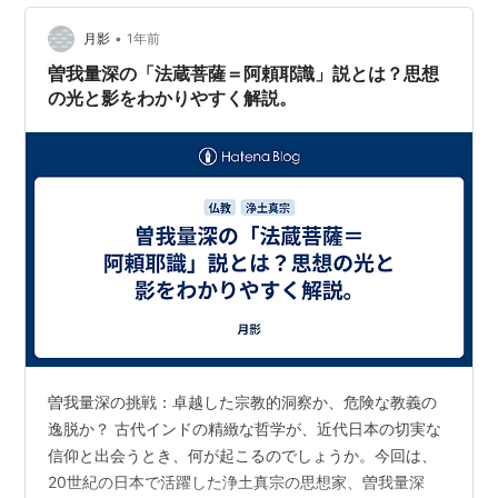
理学「唯識（ゆいしき）」を、浄土真宗の「他力本願
（たりきほんがん）」の教えと結びつけ、伝統的な常識
•
月影
1年前
を覆す、驚くべき思想を展開しました。 「難し…
曽我量深の「法蔵菩薩＝阿頼耶識」説とは？思想
の光と影をわかりやすく解説。
曽我量深の挑戦：卓越した宗教的洞察か、危険な教義の
逸脱か？ 古代インドの精緻な哲学が、近代日本の切実な
信仰と出会うとき、何が起こるのでしょうか。今回は、
20世紀の日本で活躍した浄土真宗の思想家、曽我量深