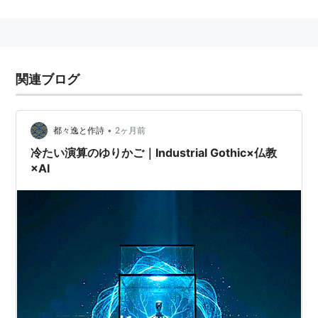
となって活躍していたとされいてる（作中設定）。
関連キーワード
ブシロード
関連ブログ
阿頼耶識
(
一般
)
【
あらやしき
】
仏教用語
•
都々逸と作詩
2ヶ月前
唯識にいう八識の一つで、人間存在の根本にある識であ
冷たい演算のゆりかご｜Industrial Gothic×仏教
る。五感と思考による認識を支える枠組みにあたる。
×AI
唯識論では、自己と自己を取り巻く自然界の全存在は自
己の根底の心である阿頼耶識が知らしめたもの、変現し
たもの、とする。阿頼耶識が蔵する、一切の現象を起こ
させる可能性または能力を種子（しゅうじ）という。種
子から一切諸法が生起し、その顕現した現象は直ちに阿
頼耶識に影響を及ぼし、新たな種子となる。
http://ja.wikipedia.org/wiki/%E9%98%BF%E9%A0%B
C%E8%80%B6%E8%AD%98