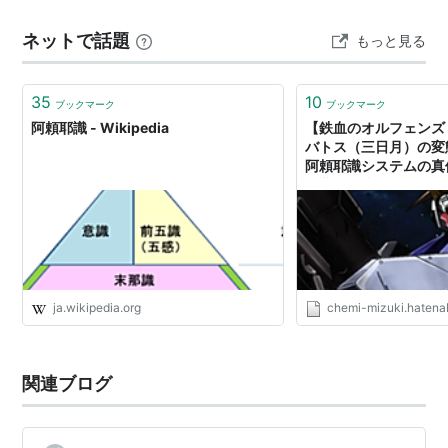
100）
りかご 作詞：鳴蛍しかと音楽：Suno AI この脳に宿る心
ネットで話題
もっと見る
は幻融けるクオリア生身の檻を見下ろしてニューラル…
阿頼耶識から生成した万物は迷いの世界であるが、では
35
10
煩悩を滅し尽くした後に阿頼耶識はどうなるか。これは
ブックマーク
ブックマーク
阿頼耶識 - Wikipedia
【鉄血のオルフェンズ
阿頼耶識の本質は、清らかな真識であるか、汚れた妄識
バトス（三日月）の変
であるかという問いであり、迷いを捨てて修行すること
阿頼耶識システムの真価
も夢見る少年でいたい
は思考や認識作用が無くなってしまう事を目標にするの
か、どこまでも考え続けるべきなのかという問いでもあ
る。
ja.wikipedia.org
chemi-mizuki.hatena
関連ブログ