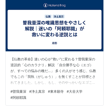
【仏教の革命】迷いの心が"救い"に変わる？曽我量深の
逆説的「心のカラクリ」解説 「自分勝手な心（エゴ）
が、すべての悩みの種だ…」 多くの人がそう感じ、仏教
でもこの「我執（がしゅう）」を無くすことが目標とさ
れてきました。しかし、もし、そのやっかいなエゴこそ
が、本当の救いへの入り口だとしたら…？ 今回は、近代
#
曽我量深
#
浄土真宗
#
東本願寺
#
大谷大学
日本の仏教界に大きな影響を与えた思想家、曽我量深
#
阿頼耶識
（そが りょうじん）の、まさに革命的ともいえる心の解
釈に迫ります。 彼は、心の深層構造を解き明かす仏教心