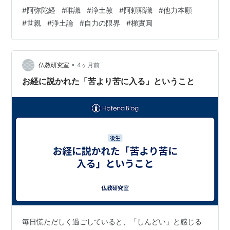
とって、この二つは分かちがたい一つの真理として統合
#
阿弥陀経
#
唯識
#
浄土教
#
阿頼耶識
#
他力本願
されます。 本稿では、浄土三部経の階梯を辿りながら、
#
世親
#
浄土論
#
自力の限界
#
梯實圓
なぜ『阿弥陀経』が最も特異であり、かつ究極の価値を
持つのかを唯識の視点から解き明かします。 浄土三部経
の階梯：物語・論理・沈黙 浄土の教えを体系づける三つ
の経典は、修行者の意識の状態に応じて異なる役割を果
•
仏教研究室
4ヶ月前
たします。 経典名 特性 唯識論的役割 …
お経に説かれた「苦より苦に入る」ということ
毎日慌ただしく過ごしていると、「しんどい」と感じる