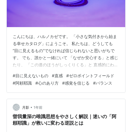
こんにちは、ハルノカゼです。 「小さな気付きから始ま
る幸せカタログ」にようこそ。 私たちは、どうしても
“目に見えるもの”でなければ信じられないと思いがちで
す。 でも、誰かと一緒にいて 「なぜか安心する」と感じ
たり、 「この道のほうがしっくりくる」と 直感的にわか
ったりすることってありませんか？ 目に見えないけれ
#
目に見えないもの
#
直感
#
ゼロポイントフィールド
ど、確かに“感じることができる何か”がある。 それって
#
阿頼耶識
#
心のあり方
#
感覚を信じる
#
バランス
一体何なのか？ どうしたら理解できるのでしょうか？ 今
日は、私自身が感じている 「目に見えないもの」とのつ
き合い方についてお話しします。 ちょっと、長い「つぶ
やき」になると思います。 “見えないもの”のすべてを否
•
月影
1年前
定はしない 私はもと…
曽我量深の唯識思想をやさしく解説｜迷いの「阿
頼耶識」が救いに変わる逆説とは