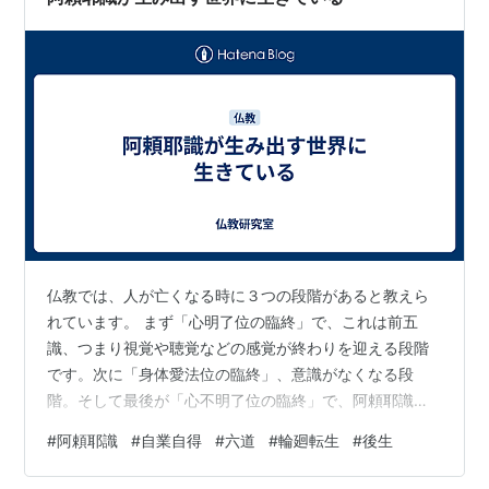
仏教では、人が亡くなる時に３つの段階があると教えら
れています。 まず「心明了位の臨終」で、これは前五
識、つまり視覚や聴覚などの感覚が終わりを迎える段階
です。次に「身体愛法位の臨終」、意識がなくなる段
階。そして最後が「心不明了位の臨終」で、阿頼耶識が
次の世界に転生する段階です。 「転生」と聞くと、何か
#
阿頼耶識
#
自業自得
#
六道
#
輪廻転生
#
後生
難しそうな感じかもしれませんが、実は、私たちの日常
にも似たような経験があります。 小学校の頃は小学校特