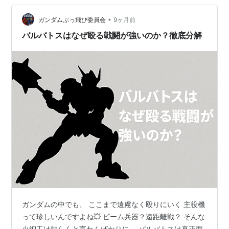
有の風景があって、友達がいて、思い出があったと思い
•
ます。中学校に進学すると、また違う世界が始まりま
ガンダムぶっ飛び委員会
9ヶ月前
す。高校、大学、社会人と進んでいくと、それぞれの時
バルバトスはなぜ殴る戦闘が強いのか？徹底分解
代で見える景色も、出会う人も、経験することも全く
違…
ガンダムの中でも、 ここまで遠慮なく殴りにいく 主役機
って珍しいんですよね💥 ビーム兵器？遠距離戦？ そんな
小細工は知らんと言わんばかりに、 バルバトスは真正面