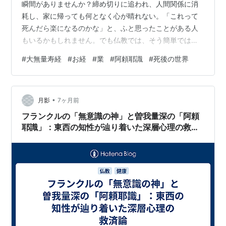
瞬間がありませんか？締め切りに追われ、人間関係に消
耗し、家に帰っても何となく心が晴れない。「これって
死んだら楽になるのかな」と、ふと思ったことがある人
もいるかもしれません。でも仏教では、そう簡単ではな
いと教えられています。 『大無量寿経』というお経に
#
大無量寿経
#
お経
#
業
#
阿頼耶識
#
死後の世界
は、こんな言葉があります。 「苦より苦に入り、冥より
冥に入る（従苦入苦 従冥入冥）」 現在苦しんでいるな
ら、死んだ途端に素晴らしい世界が待っているというこ
•
とはないというのです。今の延長がそのまま続いてい
月影
7ヶ月前
く、これが仏教の見方です。 貯金をコツコツ積み上げて
フランクルの「無意識の神」と曽我量深の「阿頼
いる人は、将来が少しずつ明るくなっていきます。…
耶識」：東西の知性が辿り着いた深層心理の救済
論