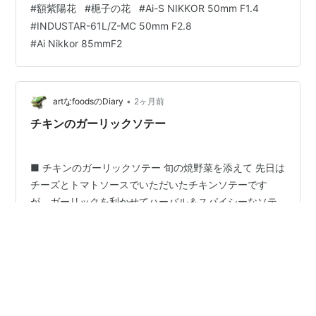
#
額紫陽花
#
梔子の花
#
Ai-S NIKKOR 50mm F1.4
セージ 行者にんにく" 行者にんにく " は近隣ですと信州
#
INDUSTAR-61L/Z-MC 50mm F2.8
や甲州の道の駅などでも販売されてはおりますが、何と
#
Ai Nikkor 85mmF2
言っても北海道ではポピュラーな野草で、かの地に居住
していたころはジンギスカンにも入れて食したりもしま
したし、あとは酢味噌…
•
artなfoodsのDiary
2ヶ月前
チキンのガーリックソテー