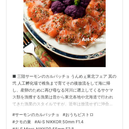
■ 三陸サーモンのカルパッチョ うんめぇ東北フェア 其の
弐 人工孵化場で稚魚まで育てその後放流をして海に帰
し、産卵のために再び母なる河川に遡上してくるサケマ
ス類を漁獲する漁業は昔から東北各地や北海道で行われ
てきた漁業のスタイルですが、近年は放流せずに沖合の
生け簀で成魚になるまで飼育し、程よい大きさと脂乗り
#
サーモンのカルパッチョ
#
おうちビストロ
になってから出荷するブランド銀鮭も大きな柱に成長し
#
クモの巣
#
Ai-S NIKKOR 50mm F1.4
ています。 折しもその養殖銀鮭の旬は初夏から七月にか
#
Ai-S Micro-NIKKOR 55mm F2.8