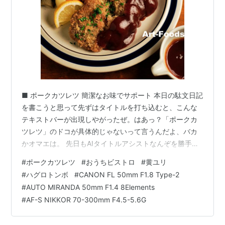
■ ポークカツレツ 簡潔なお味でサポート 本日の駄文日記
を書こうと思って先ずはタイトルを打ち込むと、こんな
テキストバーが出現しやがったぜ。はあっ？「ポークカ
ツレツ」のドコが具体的じゃないって言うんだよ、バカ
かオマエは。 先日もAIタイトルアシストなんぞを勝手に
作動させたり「お題」とやらを押し付けやがって、ヨケ
#
ポークカツレツ
#
おうちビストロ
#
黄ユリ
ーなお世話もいい加減にしろ！ってんだ。こっちは20年
#
ハグロトンボ
#
CANON FL 50mm F1.8 Type-2
もこの " はてなブログ " で書いているんだぜ、別にこん
#
AUTO MIRANDA 50mm F1.4 8Elements
な駄文でアフェリエイトやら広告収入を得ようなんて淫
#
AF-S NIKKOR 70-300mm F4.5-5.6G
らな考えはこれっぽっちも持ってないんだからさ、アク
セス数なんてドッチでもいいんだよ、とっとと引っ込ん