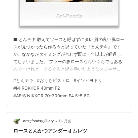
■ とんテキ 敢えてソースと呼ばずにタレ 質の良い豚ロー
スが見つかったら作ろうと思っていた『とんテキ』です
が、なかなかタイミングが合わず既に一年以上が経過し
てしまいました。 フツーの豚ロースならいくらでもある
のですけれど、ぐるぐると渦を巻いたようなスジやサシ
を持つリブロースに近い部位は、コレだと云えるような
#
とんテキ
#
おうちビストロ
#
イソヒヨドリ
ものに出会うことも少なく、厚みや総重量を鑑みてよう
#
M-ROKKOR 40mm F2
やく期待が持てるものに遭遇出来たのですよ。 おぉ～い
#
AF-S NIKKOR 70-300mm F4.5-5.6G
いカンジですねえ…柔らかくその脂も融点が低そうな "
秋田県産 十和田湖高原ポーク SPF桃豚 "、なんだかナマ
エは長いけれどこれならしっかりソテーしても硬くなら
ずにその肉質に満足できそうな…
•
artなfoodsのDiary
1ヶ月前
ロースとんかつアンダーオムレツ