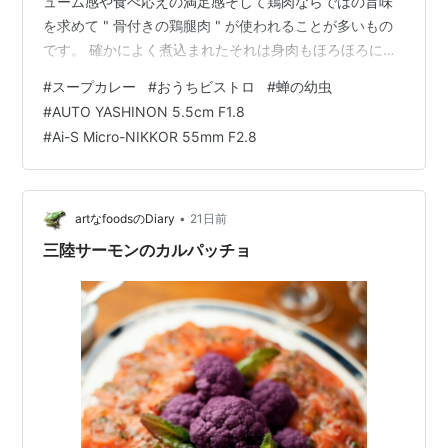
ューム感や食べ応えの満足感そして鶏肉ならではの旨味
を求めて " 骨付きの鶏腿肉 " が使われることが多いもの
です。 確かによく煮込まれたそれは身肉もほろほろにな
ってスープの旨味もシミ込み頗る美味しいものですが、
#
スープカレー
#
おうちビストロ
#
蝉の幼虫
若干の食べづらさみたいなものもあるわけでして、ホネ
#
AUTO YASHINON 5.5cm F1.8
から出る出汁を抽出しスープに生かしたいという希望と
#
Ai-S Micro-NIKKOR 55mm F2.8
相反する課題が生まれてしまいます。 鶏手羽中のスープ
カレー YASHICA AUTO YASHINON 5.5cm F1.8 SONY
α7RM5そこで解決の方法として考えたのは同じく…
•
artなfoodsのDiary
21日前
三陸サーモンのカルパッチョ