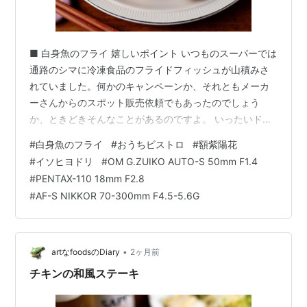
■ 白身魚のフライ 嬉しいポイント いつものスーパーでは
通路のシマに冷凍食品のフライドフィッシュが山積みさ
れていました。何かのキャンペーンか、それともメーカ
ーさんからのスポット販売依頼でもあったのでしょう
か、ときどきそんなことがあるのですよ。 いったいドコ
の食品会社なんだい…とテにとってみると、それは米国
#
白身魚のフライ
#
おうちビストロ
#
額紫陽花
から冷凍輸入されたものだったわけです。ラベルには "
#
イソヒヨドリ
#
OM G.ZUIKO AUTO-S 50mm F1.4
アメリカ産すけとうだら使用 " と書かれていて、ブラン
#
PENTAX-110 18mm F2.8
ドは ALASKA SEAFOOD となっております。ふう～んな
#
AF-S NIKKOR 70-300mm F4.5-5.6G
るほど...きっとニッポンの商社さんが現地で製造された
食品を輸入販売しているのね。 米国産 冷凍フライドフィ
ッシュ小振りで…
•
artなfoodsのDiary
2ヶ月前
チキンの和風ステーキ