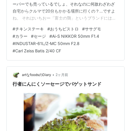
ーパーでも売っているでしょ、それなのに何故わざわざ
自宅からクルマで20分もかかる場所に行くの？…ですよ
ね。 それはいちおー「富士の鶏」というブランドにはな
ってはいますけれど、この青木養鶏場さんの鶏肉は特別
#
チキンステーキ
#
おうちビストロ
#
ササグモ
な品種でもないフツーのブロイラーなのにとても美味し
#
カラー
#
セージ
#
Ai-S NIKKOR 50mm F1.4
いのは、やはり朝霧高原の水の良さと飼料の質、そして
#
INDUSTAR-61L/Z-MC 50mm F2.8
鶏の飼育にストレスを与えない工夫を施しているからな
#
Carl Zeiss Batis 2/40 CF
のでありまして、ヘタな銘柄鶏よりも美味いのではない
かと思うほど優秀なのですよ。 青木養鶏場の鶏腿肉スパ
イスなどと煮込んだリ複雑な調味を施すお…
•
artなfoodsのDiary
2ヶ月前
行者にんにくソーセージでバゲットサンド