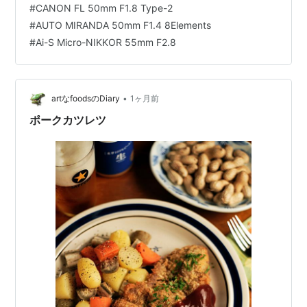
#
CANON FL 50mm F1.8 Type-2
たいがためでありまして、そのバラエティーの豊かさが
#
AUTO MIRANDA 50mm F1.4 8Elements
メヒコ(メキシコ)の伝統的国民食であるタコスとして世界
#
Ai-S Micro-NIKKOR 55mm F2.8
中で愛されている由縁でもあります。 原料がトウモロコ
シなので薄くても意外にハラ持ちも…
•
artなfoodsのDiary
1ヶ月前
ポークカツレツ