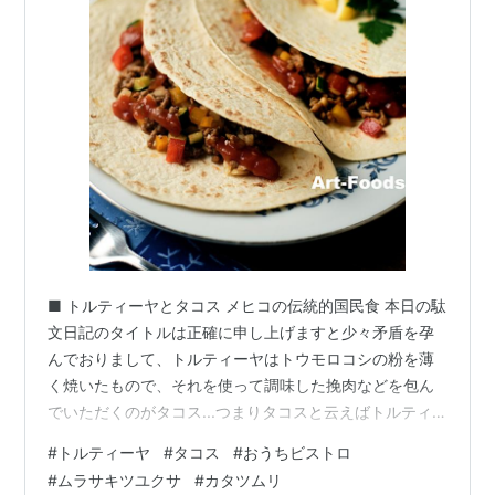
■ トルティーヤとタコス メヒコの伝統的国民食 本日の駄
文日記のタイトルは正確に申し上げますと少々矛盾を孕
んでおりまして、トルティーヤはトウモロコシの粉を薄
く焼いたもので、それを使って調味した挽肉などを包ん
でいただくのがタコス...つまりタコスと云えばトルティ
ーヤで包んだお料理を指すわけです。 トルティーヤなど
#
トルティーヤ
#
タコス
#
おうちビストロ
タコスの食材と調味料ただこうしてわざわざ併記したの
#
ムラサキツユクサ
#
カタツムリ
は様々な食材を包んで食すトルティーヤを強く意識させ