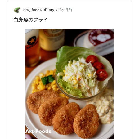
でろ～このボケがぁっ！あ～吠え…
•
artなfoodsのDiary
2ヶ月前
白身魚のフライ