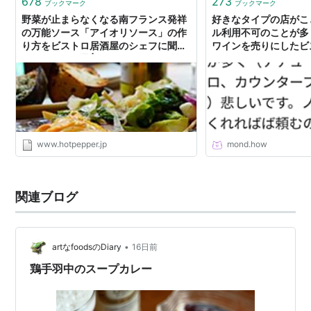
678
273
ブックマーク
ブックマーク
野菜が止まらなくなる南フランス発祥
好きなタイプの店がこ
の万能ソース「アイオリソース」の作
ル利用不可のことが多
り方をビストロ居酒屋のシェフに聞い
ワインを売りにしたビ
てみた - メシ通 | ホットペッパーグル
ターフレンチ、ヌーベ
メ
悲しいです。ノンアル
させてくれればば頼む
単価の問題なら最低価
れたら…と思ってしま
り店側としてはなかな
ょうか？（&そんな配
www.hotpepper.jp
mond.how
いくらいワイン好きの
インの利益率が高いん
| mond
関連ブログ
•
artなfoodsのDiary
16日前
鶏手羽中のスープカレー