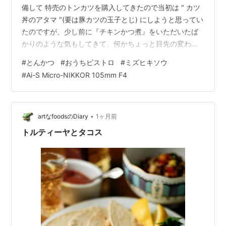
備して 特売のトンカツを購入してきたので当初は " カツ
丼のアタマ "(要は豚カツの玉子とじ) にしようと思ってい
たのですが、少し前に『チキンかつ煮』をいただいたば
かりのような気もしてきて、何かちょっと目先の変わる
イタズラをしてみたくなりました。 特売ロースとんカツ
#
とんかつ
#
おうちビストロ
#
ミズヒキソウ
とサッポロ黒ラベルそうだ、ふわっと仕上げた四角いオ
#
Ai-S Micro-NIKKOR 105mm F4
ムレツの上にとんかつを乗せてみるのも面白そうだな
あ…ってことです。特売のとんかつとは言え、揚げたて
が店頭に並んでいたので持ち帰り帰宅しても未だほんの
りと温かく、ヨケーな加熱をせずともそのままで美味し
•
artなfoodsのDiary
1ヶ月前
くいただけるに違いないし、出汁醤…
トルティーヤとタコス