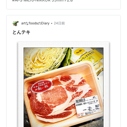
けての今なのでありまして、ちょうど「うんめぇ東北フ
ェア」にズバリのタイミングで供給されるわけです。店
内のシマには切身や刺身と並んでリッパな柵も用意さ
れ、夫々のご家庭で調理されるのを待っているわ…
•
artなfoodsのDiary
24日前
とんテキ