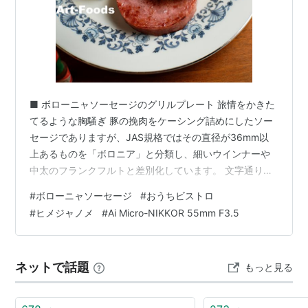
■ ボローニャソーセージのグリルプレート 旅情をかきた
てるような胸騒ぎ 豚の挽肉をケーシング詰めにしたソー
セージでありますが、JAS規格ではその直径が36mm以
上あるものを「ボロニア」と分類し、細いウインナーや
中太のフランクフルトと差別化しています。 文字通りイ
タリアのボローニャ地方が発祥で、豚の脂肪や香辛料が
#
ボローニャソーセージ
#
おうちビストロ
散りばめられているので香り高く旨味も豊か、そして加
#
ヒメジャノメ
#
Ai Micro-NIKKOR 55mm F3.5
熱済みなのでスライスカットすればそのままでもいただ
けるところから、サンドイッチやオードブルのアイテム
として重宝するものですね。 ボローニャソーセージのグ
ネットで話題
もっと見る
リルプレート Nippon Kogaku NIKKOR-S Auto 50mm
F1.…