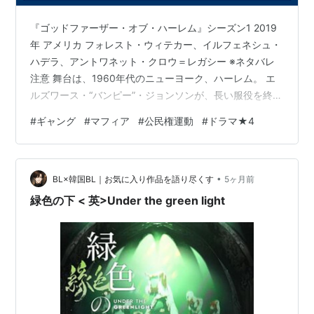
『ゴッドファーザー・オブ・ハーレム』シーズン1 2019
年 アメリカ フォレスト・ウィテカー、イルフェネシュ・
ハデラ、アントワネット・クロウ＝レガシー ※ネタバレ
注意 舞台は、1960年代のニューヨーク、ハーレム。 エ
ルズワース・“バンピー”・ジョンソンが、長い服役を終え
てハーレムに戻ってくるところから物語は始まります。
#
ギャング
#
マフィア
#
公民権運動
#
ドラマ★4
演じているのは、フォレスト・ウィテカー。 マルコムX
や黒人下院議員、そしてイタリアン・マフィアなど、実
在した人物たちが登場し、実際の事件も絡めながら話が
•
進んでいきます。 どのあたりが史実で、どのあたりが脚
BL×韓国BL｜お気に入り作品を語り尽くす
5ヶ月前
色なのかは少し不明ですが、面白いです。 バンピーの
緑色の下 < 英>Under the green light
娘、もしくは孫だったで…