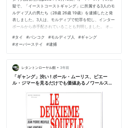
疑で、「イーストコーストギャング」に所属する3人のモ
ルディブ人の男たち（28歳 26歳 19歳）を逮捕したと発
表しました。3人は、モルディブで犯罪を犯し、インター
ポールから赤手配されていることも判明しました。 オー
バーステイ容疑での逮捕場所となったのは、バンコク都
#
タイ
#
バンコク
#
モルディブ人
#
ギャング
バンカピ区フアマークのラムカムヘン通りにあるコンド
#
オーバーステイ
#
逮捕
ミニアムでした。 入国管理局捜査第4課の調べにより、
モルディブ人の男3人がラムカムヘン通りにあるコンドミ
ニアムに居住していることを確認。彼らの挙動が不審で
あったため、捜査員は監視を行い、その後、コンドミニ
•
レタントンローヤル館
3年前
アム周辺を歩いていた不審な…
「ギャング」渋い ! ポール・ムーリス、ピエー
ル・ジマーを見るだけでも価値あるノワールスリ
ラー映画…