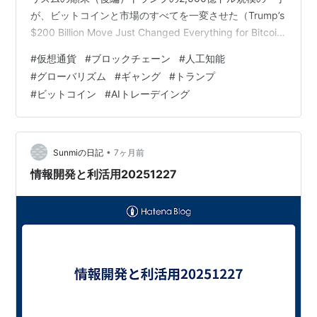
が、ビットコインと市場のすべてを一変させた（Trump’s
$200 Billion Move Just Changed Everything for Bitcoin
and Markets）2026年にビットコイン支配率の低下は何
#
仮想通貨
#
ブロックチェーン
#
人工知能
を意味するのか(What Does Bitcoin Dominance Drop
#
グローバリズム
#
ギャング
#
トランプ
Mean in 2026)（１）完璧なAIトレーディング戦略を作り
#
ビットコイン
#
AIトレーデイング
上げる方法：5分以内に無料で始めようHow …
•
Sunmiの日記
7ヶ月前
情報開発と利活用20251227