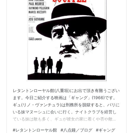
レタントンローヤル館(八重垣)にお出で頂き有難うござい
ます。今日ご紹介する映画は「ギャング」(1966)です。
ギュ(リノ・ヴァンチュラ)は刑務所を脱獄すると、パリに
いる妹マヌーシュに会いに行く。ナイトクラブを経営し
ている妹は敵も多く、ギュが彼女の家に着くや否や敵対
する組織の殺し屋二人を片付ける。ギュとマヌーシュは
#
レタントンローヤル館
#
八点鐘／ブログ
#
ギャング