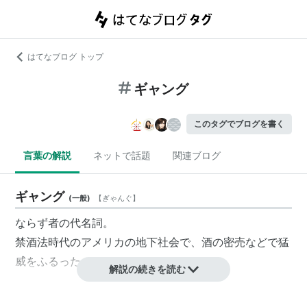
はてなブログ トップ
ギャング
このタグでブログを書く
言葉の解説
ネットで話題
関連ブログ
ギャング
(
一般
)
【
ぎゃんぐ
】
ならず者の代名詞。
禁酒法時代のアメリカの地下社会で、酒の密売などで猛
威をふるった。
解説の続きを読む