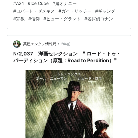
#
A24
#
Ice Cube
#
鬼オナニー
しかし全然観てないな。観たい作品はたくさんあるのに
#
ロバート・ゼメキス
#
ガイ・リッチー
#
ギャング
な。やはり通勤時間が無駄だよなあ。カムバック、在宅
#
宗教
#
信仰
#
ヒュー・グラント
#
名探偵コナン
勤務。カムバック、コロナ禍。（不謹慎） ファッキンア
クセンチュア。 ←とばっちり 23. 終わりの鳥 24. HERE
時を越えて 25. アンジェントルメン 26. サイレントナ…
•
萬屋エンタメ情報局
2年前
№2,037 洋画セレクション ❝ ロード・トゥ・
パーディション（原題：Road to Perdition）❞