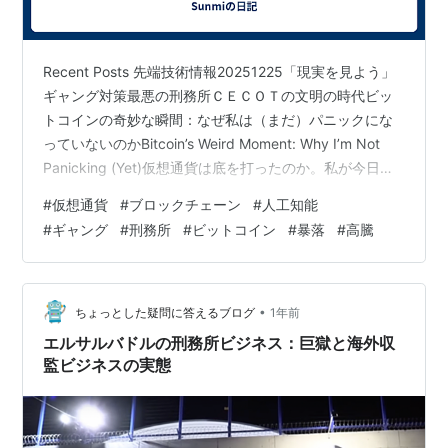
Recent Posts 先端技術情報20251225「現実を見よう」
ギャング対策最悪の刑務所ＣＥＣＯＴの文明の時代ビッ
トコインの奇妙な瞬間：なぜ私は（まだ）パニックにな
っていないのかBitcoin’s Weird Moment: Why I’m Not
Panicking (Yet)仮想通貨は底を打ったのか。私が今日の
市場で何を見ているか。（Has Crypto Hit Bottom? What
#
仮想通貨
#
ブロックチェーン
#
人工知能
I’m Seeing in Today’s Market）（１）なぜビットコイン
#
ギャング
#
刑務所
#
ビットコイン
#
暴落
#
高騰
は繰り返し暴落しているのか。そして次に8万ドルまで下
がる可能性はあるのか（Why Bitcoin Keeps Cras…
•
ちょっとした疑問に答えるブログ
1年前
エルサルバドルの刑務所ビジネス：巨獄と海外収
監ビジネスの実態