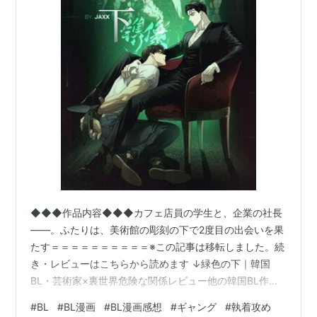
◆◆◆作品内容◆◆◆カフェ店員の学生と、企業の社長
――。ふたりは、美術館の彫刻の下で2度目の出会いを果
たす＝＝＝＝＝＝＝＝＝＝※この記事は移転しました。続
き・レビューはこちらから読めます ↓緑色の下｜韓国
BL・芸術家×裏世界危険な関係レビュー他の韓国BL作品
も読んでみて！韓国BL神作品おすすめ｜まず読むべき名
#
BL
#
BL漫画
#
BL漫画感想
#
ギャング
#
執着攻め
作BL＝＝＝＝＝＝＝＝＝＝