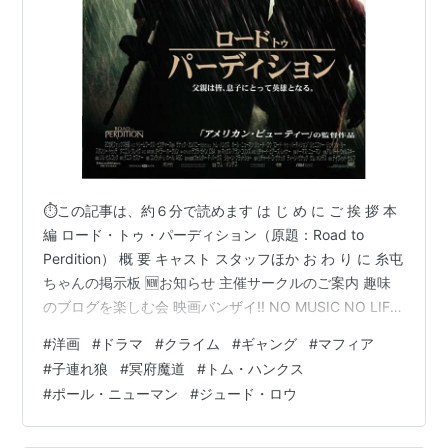
⏱この記事は、約６分で読めます は じ め に ご 挨 拶 本
編 ロード・トゥ・パーディション（原題：Road to
Perdition） 概 要 キャスト スタッフほか お わ り に 糸屯
ちゃんの掲示板 🆕お知らせ 主催サークルのご案内 趣味
のブログを楽しむ会 映画バンザイ!! NO MUSIC NO LIFE
洋楽好きのためのサークル 関西サークル ビバ！海外生活
#
洋画
#
ドラマ
#
クライム
#
ギャング
#
マフィア
2016年にブログを創めた人のサークル ブログサークルコ
#
子連れ狼
#
冥府魔道
#
トム・ハンクス
メント ＃ハッシュタグ（IN POINT） やる気✖１００倍
#
ポール・ニューマン
#
ジュード・ロウ
ポパイのほうれん草 は じ め に ご 挨 拶 おばんです 🍺 _
_))ﾍﾟｺﾘ 白石ですさて本日のテー…