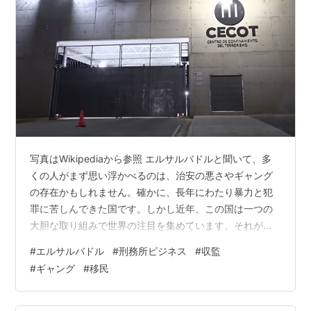
写真はWikipediaから参照 エルサルバドルと聞いて、多
くの人がまず思い浮かべるのは、治安の悪さやギャング
の存在かもしれません。確かに、長年にわたり暴力と犯
罪に苦しんできた国です。しかし近年、この国は一つの
大胆な取り組みで世界の注目を集めています。それが
「刑務所ビジネス」とも呼ばれる新しい仕組みです。華
#
エルサルバドル
#
刑務所ビジネス
#
収監
やかに見える一方で、その裏には数多くの問題点が潜ん
#
ギャング
#
移民
でいます。この記事では、その実態と課題を分かりやす
く解説します。 刑務所が国家の「ビジネス」になる仕組
み エルサルバドル政府は、ギャング対策として巨大な刑