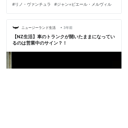
イタリアに逃亡する為に準備を始めるが、逃亡計画の駄
#
リノ・ヴァンチュラ
#
ジャン=ピエール・メルヴィル
賃にマルセイユでのプラチナ1tの強奪計画に加わること
になった。 強奪は成功するのだが、些細なことからギュ
は国家警察ブロ警部(ポール・ムーリス)に逮捕されマルセ
イユ警察に引き渡される。強奪計画者ポールも逮捕さ
•
ニュージーランド生活
3年前
れ、ギュは密告者の汚名を晴ら…
【NZ生活】車のトランクが開いたままになってい
るのは営業中のサイン？！