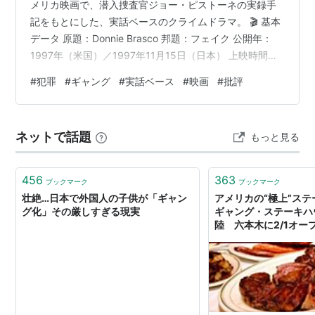
メリカ映画で、潜入捜査官ジョー・ピストーネの実録手
記をもとにした、実話ベースのクライムドラマ。 🎬 基本
データ 原題：Donnie Brasco 邦題：フェイク 公開年：
1997年（米国）／1997年11月15日（日本） 上映時間：
126分（劇場版）／147分（エクステンデッド版） 製作
#
犯罪
#
ギャング
#
実話ベース
#
映画
#
批評
国：アメリカ合衆国 ジャンル：犯罪ドラマ／ギャング／
実話ベース 製作費：約3,500万ドル 興行収入：約1億
2,490万ドル 配給：ソニー・ピクチャーズ（米）／東宝
ネットで話題
もっと見る
東和（日本） 🎥 スタッフ 監督：マイク・ニューウェル
脚本：ポール・アタナシオ …
456
363
ブックマーク
ブックマーク
壮絶…日本で外国人の子供が「ギャン
アメリカの“極上”ス
グ化」その厳しすぎる現実
ギャング・ステーキハ
陸 六本木に2/1オープ
ース