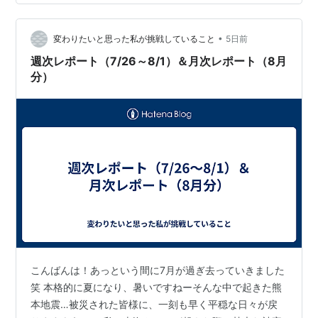
だろうと想像します。 でも、目でもコミュニケーション
をとることもできます。何か印があれば、それを元に何
かを伝えられます。文字はその意味で有効であったろう
•
変わりたいと思った私が挑戦していること
5日前
と想像できます。 音声に基づく言語処理が致命的…
週次レポート（7/26～8/1）＆月次レポート（8月
分）
こんばんは！あっという間に7月が過ぎ去っていきました
笑 本格的に夏になり、暑いですねーそんな中で起きた熊
本地震…被災された皆様に、一刻も早く平穏な日々が戻