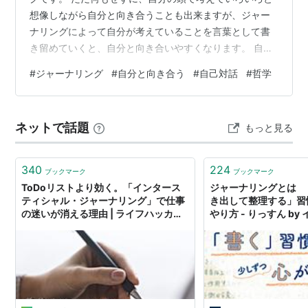
想像しながら自分と向き合うことも出来ますが、ジャー
ナリングによって自分が考えていることを言葉として書
き留めていくと、自分と向き合いやすくなります。 自分
と向き合うには、そのための時間を作り出すことが必要
#
ジャーナリング
#
自分と向き合う
#
自己対話
#
哲学
ですが、文章を書いていると、その行為とともに時間が
作り出されるので、ちょうどいいのです。 とにかく何で
もいいから書いているうちに、自分の感情に引っかかる
ネットで話題
もっと見る
言葉が出てきます。そのうちに、自然と書いている自分
の文章と会話をしていく感じになるのです。 自分が今思
っていることをノートに書いていくと、そこに…
340
224
ブックマーク
ブックマーク
ToDoリストより効く。「インタース
ジャーナリングとは 
ティシャル・ジャーナリング」で仕事
き出して整理する」習
の迷いが消える理由 | ライフハッカ
やり方 - りっすん by
ー・ジャパン