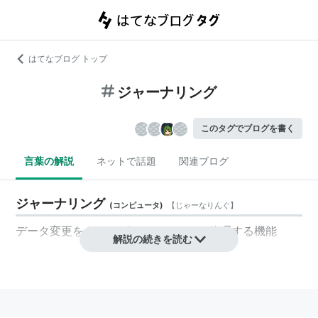
はてなブログ トップ
ジャーナリング
このタグでブログを書く
言葉の解説
ネットで話題
関連ブログ
ジャーナリング
(
コンピュータ
)
【
じゃーなりんぐ
】
データ変更を
トランザクション
として管理する機能
解説の続きを読む