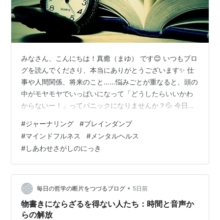
みなさん、こんにちは！真癒（まゆ） です😊 いつもブロ
グを読んでくださり、本当にありがとうございます✨ 仕
事や人間関係、将来のこと……悩みごとが重なると、頭の
中がモヤモヤでいっぱいになって「どうしたらいいかわ
からないー！」ってパニックになりませんか？💦 今日
は、私がこの間めちゃくちゃ悩んでいた時に実際にやっ
#
ジャーナリング
#
ブレインダンプ
て効果バツグンだった方法をご紹介します！ その名
#
マインドフルネス
#
メンタルヘルス
も……「脳内全部洗浄！完全ジャーナリング」です🧠✨
#
しあわせさがしのにっき
たった30分で頭が嘘みたいにスッキリするので、悩みで
頭がパンクしそうな方はぜひ試してみてくださいね！ 💡
完全ジャーナリング（脳内全部書き出し）のやり方 ①
姿勢を整えて、目を閉じる ② 「1…
•
毎日の哲学の断片をつづるブログ
5日前
物書きにならざるを得ない人たち：時間と音声か
らの解放