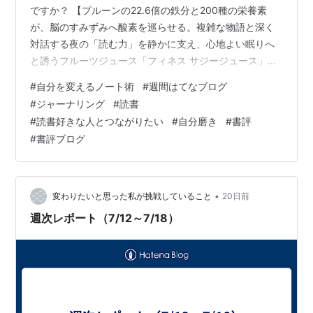
ですか？ 【プルーンの22.6倍の鉄分と200種の栄養素
が、脳のすみずみへ酸素を巡らせる。複雑な物語と深く
対話する夜の「読む力」を静かに支え、心地よい眠りへ
と誘うフルーツジュース「フィネス サジージュース」は
こちら】 頭のなかのモヤモヤ、日々の仕事で感じる悩
#
自分を変えるノート術
#
週間はてなブログ
み、そして将来への漠然とした不安……。 現代を生きる
#
ジャーナリング
#
読書
わたしたちは、常に何かしらの問題に直面し、それを頭
#
読書好きな人とつながりたい
#
自分磨き
#
書評
のなかでぐるぐると考え続けています。しかしいくら頭
#
書評ブログ
のなかでこねくり回しても、それらの悩みが永遠に解消
されることはありません。 なぜなら目に見えない思考
は、実体のない幽霊のように脳内を浮遊し…
•
変わりたいと思った私が挑戦していること
20日前
週次レポート（7/12～7/18）