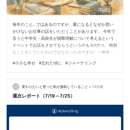
毎年のこと…ではあるのですが、夏になるとなぜか思い
がけないお仕事の話をいただくことがあります。 今年で
言うと中学生・高校生が国際理解について考えるという
イベントでお話をさせてもらうというのもその1つ。 特別
なことをしていたわけではなかったのですが、一昨年は
大阪と岐阜高山で昨年はイギリスでイギリス人のご家族
#
小さな幸せ
#
忘れた頃に
#
ジャーナリング
とそれぞれ2週間弱一緒に生活をしたということはありま
した。ただ、それが「国際理解」と言えるほど大それた
ものなのかというと。う“ーん…USJでマリオパークを楽
•
しんだり、シャーロックホームズミュージアムを見学し
変わりたいと思った私が挑戦していること
13日前
たりしたくらいだったのですが。 ただ…このような何気
週次レポート（7/19～7/25）
ない出来事や経験が少しでも誰かの役に…