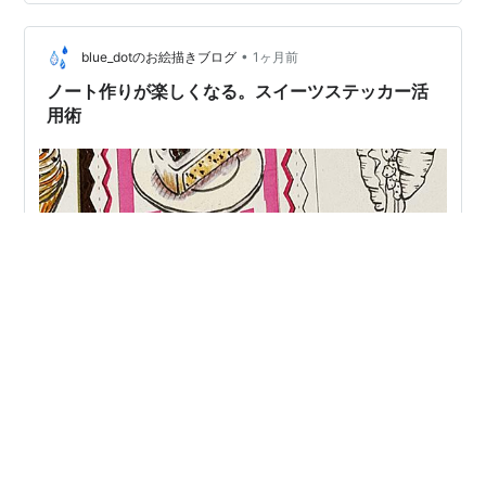
カにしていたようなことが やってみると意外と楽しいこ
とに気がつけたことを色々と話してました すると 「ネタ
•
を探すラジオパーソナリティみたいだな」 と言われまし
blue_dotのお絵描きブログ
1ヶ月前
た 帰宅途中でふと友人の発言を思い返してたら 日記で生
ノート作りが楽しくなる。スイーツステッカー活
活が変わるってこれな…
用術