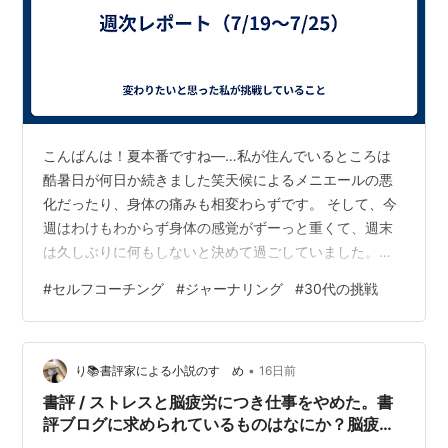
こんばんは！夏本番ですね―…私が住んでいるところは
酷暑日が何日か続きました笑天候によるメニエールの悪
化だったり、身体の痛みも相変わらずです。 そして、今
週はわけもわからず身体の感覚がずーっと重くて、週末
は久しぶりに何もしないと決めて過ごしていました。家
の中も浄化用のセージを焚いたりと、とにかく身体のリ
#
セルフコーチング
#
ジャーナリング
#
30代の挑戦
フレッシュが大事だなと。 ジャーナリングも何度も繰り
返しているのですが、今一モヤモヤの正体にたどり着け
ていません。これは第3期（4か？笑）のコンフォートゾ
•
ーン移行の壁かもしれない… また何か突破口を発見した
り📚書評家による小説のすゝめ
16日前
ら、記録に残しておきますね。それでは、今週も振り返
書評 / ストレスと脳疲労につき仕事をやめた。書
りをしていきます！ 週次レポート（2026…
評ブログに求められているものはなにか？脳疲労
改善のためにできることは書き出しとリトリー