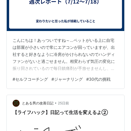
こんにちは！あっついですね～…ペットがいる上に自宅
は部屋が小さいので常にエアコンが回っていますが、出
社すると好きなように冷房がかけられないのでハンディ
ファンがないと過ごせません。相変わらず気圧の変化に
振り回されているので毎日鎮痛剤が手放せませんし、ア
イスをご褒美になんとか過ごしています笑 皆さんも、夏
#
セルフコーチング
#
ジャーナリング
#
30代の挑戦
本番に向けて熱中症にお気をつけください。 ということ
で、今週も振り返りを記録していきます！ 週次レポート
（2026/07/12〜2026/07/18） 今週のテーマ 「『思い通
•
りに進める』から『自分らしく進める』への移行」 今週
とある男の改善日記
25日前
は、LP制作やサービス設計など思考量の多い作業が続
【ライフハック】日記って生活を変えるよ②
き、技術的な壁や体調…