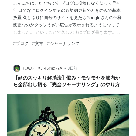
こんにちは。たぐちです ブログに投稿しなくなって早4
年 はてなにログインするのも契約更新のときのみで基本
放置 久しぶりに自分のサイトを見たらGoogleさんの仕様
変更なのかクッソうざい広告が表示されるようになって
しまった。 ということで久しぶりにブログ書きます。
が、特にテーマもないのでこっちに書く
#
ブログ
#
文章
#
ジャーナリング
•
しあわせさがしのにっき
3日前
【頭のスッキリ解消法】悩み・モヤモヤを脳内か
ら全部出し切る「完全ジャーナリング」のやり方