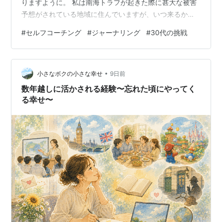
りますように。 私は南海トラフが起きた際に甚大な被害
予想がされている地域に住んでいますが、いつ来るかわ
からない怖さはずっと抱えています。被災された皆様の
#
セルフコーチング
#
ジャーナリング
#
30代の挑戦
お声を聞きながら、日々自分もできることをやっていき
ます。 では、今週の振り返りと7月の振り返りをしてい
きましょう。 週次レポート（2026/07/26〜
•
2026/08/01） 今週のテーマ 「『評価されたい私』から
小さなボクの小さな幸せ
9日前
『価値を届ける私』への視点転換」 今週は、先週見つか
数年越しに活かされる経験〜忘れた頃にやってく
った「心から見てほしかった」…
る幸せ〜