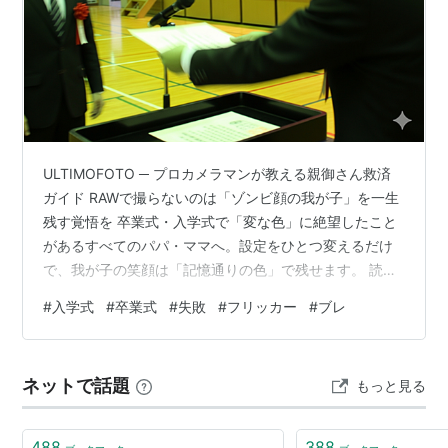
ULTIMOFOTO ─ プロカメラマンが教える親御さん救済
ガイド RAWで撮らないのは「ゾンビ顔の我が子」を一生
残す覚悟を 卒業式・入学式で「変な色」に絶望したこと
があるすべてのパパ・ママへ。設定をひとつ変えるだけ
で、我が子の笑顔は「記憶通りの色」で残せます。 読み
はじめる 写真はイメージ例です。 ねぇ、この前の卒業式
#
入学式
#
卒業式
#
失敗
#
フリッカー
#
ブレ
の写真見返してたんだけど…うちの子、なんか顔色悪く
ない？ っていうか緑色なんだけど？ あー、それね。体育
館の照明にカメラが騙されてるパターン。実はこれ、パ
ネットで話題
もっと見る
パ・ママカメラマンの7割が経験してる「学校行事あるあ
る」なんだよ。 え、私の腕が悪いんじゃなくて？ 腕の問
題じゃない。でも、…
488
388