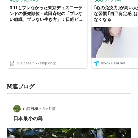
ブックマーク
ブックマーク
3.11もブレなかった東京ディズニーラ
｢心の免疫力｣が高い
ンドの優先順位 - 武田斉紀の「ブレな
な習慣 ｢自己肯定感｣
い組織、ブレない生き方」：日経ビジ
なくなる
ネスオンライン
business.nikkeibp.co.jp
toyokeizai.net
関連ブログ
•
山口日和
6ヶ月前
日本最小の鳥