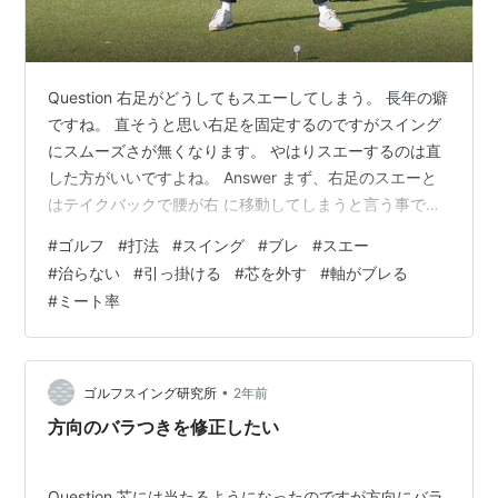
Question 右足がどうしてもスエーしてしまう。 長年の癖
ですね。 直そうと思い右足を固定するのですがスイング
にスムーズさが無くなります。 やはりスエーするのは直
した方がいいですよね。 Answer まず、右足のスエーと
はテイクバックで腰が右 に移動してしまうと言う事です
ね。 この場合はまず動作が違います。 形（スエー）は動
#
ゴルフ
#
打法
#
スイング
#
ブレ
#
スエー
作によって作られ、動作はど の筋肉を使うかで決まりま
#
治らない
#
引っ掛ける
#
芯を外す
#
軸がブレる
す。 要するにスエーする筋肉を使って上げていると 言う
#
ミート率
事ですので、根本から修正するのでしたら 使う筋肉を変
える事です。 ただ、右にスエーすると左に戻って来にく
い事 で左に引っ掛けます。 治した方が良いかどうかと考
えて…
•
ゴルフスイング研究所
2年前
方向のバラつきを修正したい