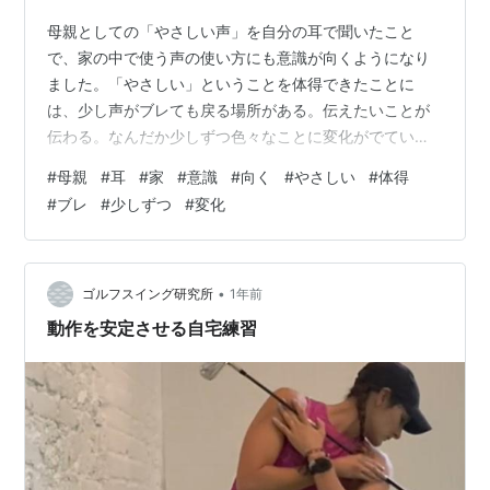
母親としての「やさしい声」を自分の耳で聞いたこと
で、家の中で使う声の使い方にも意識が向くようになり
ました。「やさしい」ということを体得できたことに
は、少し声がブレても戻る場所がある。伝えたいことが
伝わる。なんだか少しずつ色々なことに変化がでている
ようです。
#
母親
#
耳
#
家
#
意識
#
向く
#
やさしい
#
体得
#
ブレ
#
少しずつ
#
変化
•
ゴルフスイング研究所
1年前
動作を安定させる自宅練習