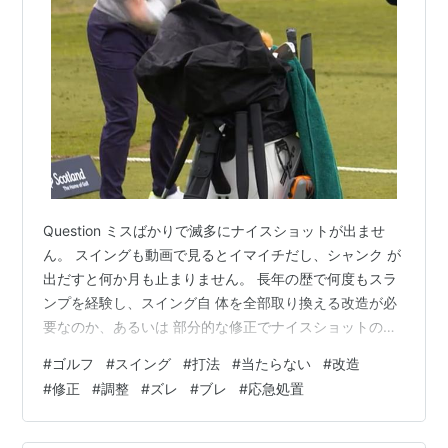
Question ミスばかりで滅多にナイスショットが出ませ
ん。 スイングも動画で見るとイマイチだし、シャンク が
出だすと何か月も止まりません。 長年の歴で何度もスラ
ンプを経験し、スイング自 体を全部取り換える改造が必
要なのか、あるいは 部分的な修正でナイスショットの連
発が出るよう になるのか教えて下さい。 Answer 選択の
#
ゴルフ
#
スイング
#
打法
#
当たらない
#
改造
基準としてどこまで動作が定着しているか が一つありま
#
修正
#
調整
#
ズレ
#
ブレ
#
応急処置
す。 癌となる癖があるとなかなか上書きや調整が出来 な
い場合があります。 今までの経験や練習の成果など全て
を捨てても惜 しくないと思われる方は大改造しても良い