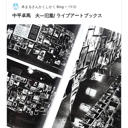
のです が、一時的でもスコアを落としたくない、あるい
•
本まるさんかくしかく Blog
1年前
は高齢で…
中平卓馬 火―氾濫/ ライブアートブックス