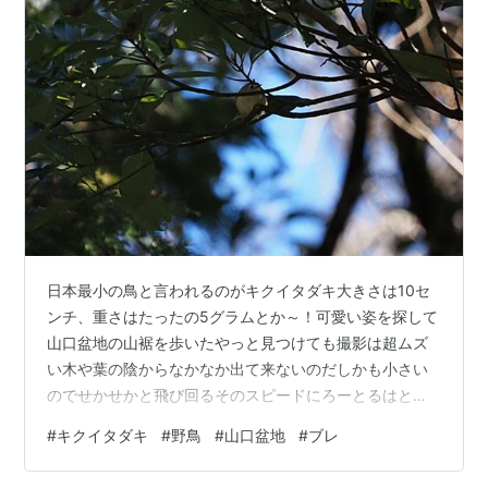
日本最小の鳥と言われるのがキクイタダキ大きさは10セ
ンチ、重さはたったの5グラムとか～！可愛い姿を探して
山口盆地の山裾を歩いたやっと見つけても撮影は超ムズ
い木や葉の陰からなかなか出て来ないのだしかも小さい
のでせかせかと飛び回るそのスピードにろーとるはとて
もついていけないっ（笑）名前の由来は、頭に菊を頂い
#
キクイタダキ
#
野鳥
#
山口盆地
#
ブレ
ているからと姿そのまんまだあいにく曇天でスローシャ
ッターによりボツの山（笑）ブレた写真だがご勘弁を～♫