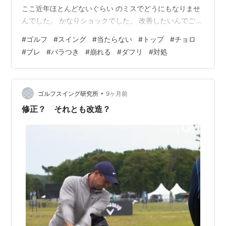
ここ近年ほとんどないぐらい のミスでどうにもなりませ
んでした。 かなりショックでした。 改善したいんでご教
示ください。 Answer ゴルフとはそんなものです。 突然
#
ゴルフ
#
スイング
#
当たらない
#
トップ
#
チョロ
の不調やミスの連発は良くある事ですので、 その不安定
#
ブレ
#
バラつき
#
崩れる
#
ダフリ
#
対処
な原因と対策が必要なのです。 ところが、ほとんどのゴ
ルファーはパソコンのよ うに一度プログラムしたら一生
そのまま打てると 勘違いしています。 ところが一時期良
くても、それはメモリーに一時 的に保存した動作だった
•
ゴルフスイング研究所
9ヶ月前
り…
修正？ それとも改造？