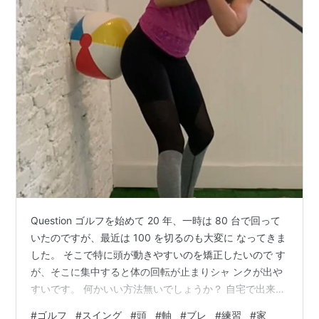
Question ゴルフを始めて 20 年、一時は 80 台で回って
いたのですが、最近は 100 を切るのも大変に なってきま
した。 そこで特に頭が動きやすいのを矯正したいので す
が、そこに集中すると体の回転が止まりシャ ンクが出や
すいです。 何かいい方法無いでしょうか？ 自宅で出来る
スイングの安定性を作る練習方法 無いでしょうか？
#
ゴルフ
#
スイング
#
頭
#
軸
#
ブレ
#
練習
#
家