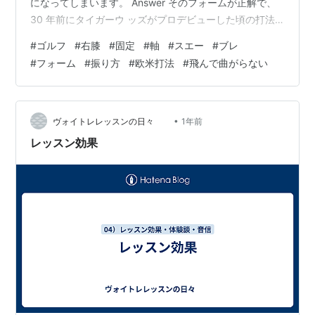
になってしまいます。 Answer そのフォームが正解で、
30 年前にタイガーウ ッズがプロデビューした頃の打法
は腰を止めて テイクバックする技法に進化していまし
#
ゴルフ
#
右膝
#
固定
#
軸
#
スエー
#
ブレ
た。 フレッドカプルスやデイビスラブなど、当時の 若手
#
フォーム
#
振り方
#
欧米打法
#
飛んで曲がらない
選手達はこの時期から腰を止めた打法に切 り替えたので
す。 そしてそれ以来ジャックニクラウスの時代は終 わ
り、世界はみなこの腰と止めたワインディン グの技法で
打つようになっていました。 ところが日本は未だに中期
•
ヴォイトレレッスンの日々
1年前
の打法を…
レッスン効果