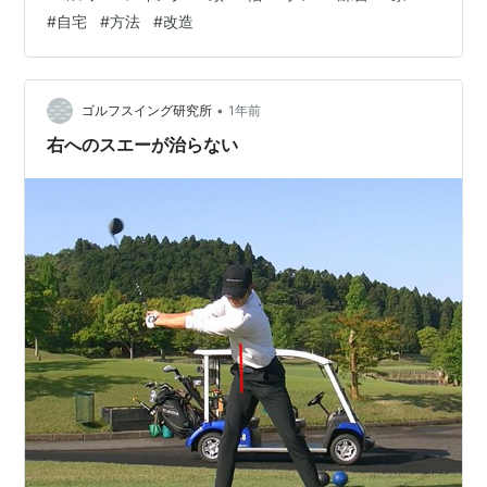
Answer 新しい動きや矯正ヶ所があると、その部分に神
#
自宅
#
方法
#
改造
経を取られて他がダメになるものです。 これはゴルフあ
るあるですので、しっかりと練 習方法を覚えて下さい。
さて、その内容ですが、ご自宅でするドリルの 中に軸ブ
レを矯正する物があります。 鏡を見ながら両手は…
•
ゴルフスイング研究所
1年前
右へのスエーが治らない