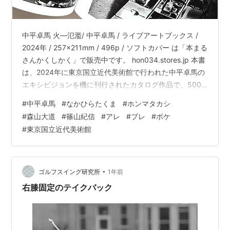
中平卓馬 火―氾濫/ 中平卓馬 / ライブアートブックス /
2024年 / 257x211mm / 496p / ソフトカバー は「本まる
さんかくしかく」で販売中です。 hon034.stores.jp 本書
は、2024年に東京国立近代美術館で行われた中平卓馬の
エキシビジョンを機に刊行されたカタログ作品で、500
ページにも及ぶ内容となっていて、雑誌・写真集など
#
中平卓馬
#
なかひらたくま
#
ホンマタカシ
「作品」が時系列で紹介されています。たしか、ホンマ
#
森山大道
#
篠山紀信
#
アレ
#
ブレ
#
ボケ
タカシさんの作品で知った写真家さん。「アレ・ブレ・
#
東京国立近代美術館
ボケ」はあまり好みではないけれど、気になります。
•
ゴルフスイング研究所
1年前
右膝固定のテイクバック