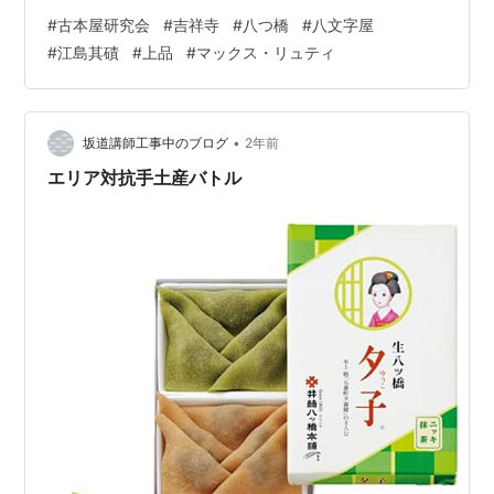
で「古本センター」さんがある。哲学・宗教・芸術から
#
古本屋研究会
#
吉祥寺
#
八つ橋
#
八文字屋
サブカル・芸能まで、取扱い分野の間口を広くして、繁
#
江島其磧
#
上品
#
マックス・リュティ
華街の古本屋さんといった姿勢を貫いてはおられるが、
それぞれの分野の棚内での品揃えには眼が通っている。
掘出しものを探せる、へりくだった名店だ。 若者に歓ば
れる小ぶりなお洒落店を一軒経て、一行は「よみた屋」
•
坂道講師工事中のブログ
2年前
さんへ。店内の品揃えはもちろん、古書展や…
エリア対抗手土産バトル