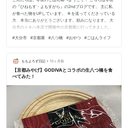
の『ひねもす・よもすがら』の2ndブログです。 主に私
が食べた物をUPしています。 ☆を送ってくださっている
方、本当にありがとうございます。励みになります。 大
分市のトキハ本店で開催中の京都展に行ってきました
～。 買ったのはこちら。 聖護院八つ橋のひじりにっき。
#
大分市
#
京都展
#
八つ橋
#
おやつ
#
ごはんライフ
オーソドックスな生八つ橋です。 ちょっとだけ、あんこ
が甘くて多かったような？ もう十年以上……いや、もっ
とかも？ 食べてなかったから、こんなものだったかもし
•
れません。 それに私自身の味覚も好みもちょっと変わっ
ももよろず日記
10ヶ月前
たと思いますしね。 そういえば、感想八つ橋って食べた
【京都みやげ】GODIVAとコラボの生八つ橋を食
ことないかも？ ってこと…
べてみた！