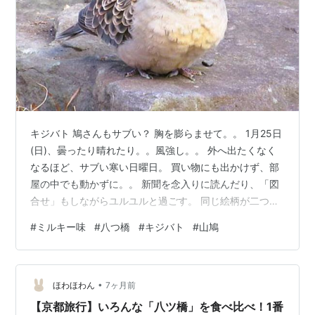
キジバト 鳩さんもサブい？ 胸を膨らませて。。 1月25日
(日)、曇ったり晴れたり。。風強し。。 外へ出たくなく
なるほど、サブい寒い日曜日。 買い物にも出かけず、部
屋の中でも動かずに。。 新聞を念入りに読んだり、「図
合せ」もしながらユルユルと過ごす。 同じ絵柄が二つあ
る？（答えは、この中にあった！） 暖かな部屋の中か
#
ミルキー味
#
八つ橋
#
キジバト
#
山鳩
ら。。窓の外を見れば。。 鳩さんが。。ツガイでふっく
ら膨らんでいた。 キジバト（山鳩）は番で居ることが多
いそうだ。 見ていたら。。 チョコチョコと庭先でエサ？
•
を探しているようだ。。 ミミズでも探してる？ もうすぐ
ほわほわん
7ヶ月前
来る「節分の日」には、 「豆まきのお豆さん」を多めに
【京都旅行】いろんな「八ツ橋」を食べ比べ！1番