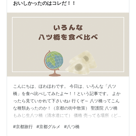
撒くからね。 楽し…
おいしかったのはコレだ！！
こんにちは、ほわほわです。 今日は、いろんな「八ツ
橋」を食べ比べしてみたよ〜！！という記事です。 よか
ったら見ていかれて下さいね♪ 行くぞ～ 八ツ橋ってこん
な種類あったのか！（京都の街中散策） 聖護院 八ツ橋
もみじ生八ツ橋（清水道にて） 価格 売ってる場所（どこ
に売ってる？） 八ツ橋の老舗〈あん生八ツ橋 本家西尾八
#
京都旅行
#
京都グルメ
#
八つ橋
ツ橋〉で試食もできた（清水道にて） 京名物 井筒のなま