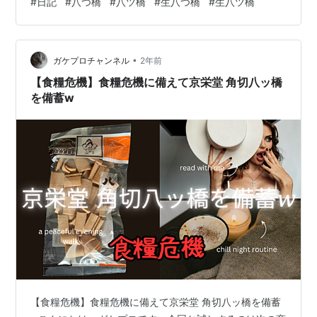
#
日記
#
八つ橋
#
八ツ橋
#
生八つ橋
#
生八ツ橋
てきました。 八つ橋って、「ツ」なんだね。 まあ、面倒
だから「つ」で書くけどさ。 私の知ってる生の方は 可愛
らしい三角形なのだが、 じゃない方は瓦みたいに丸くな
•
ってる。 食べてみるとめっちゃ固い。 生じゃないから
ガケプロチャンネル
2年前
ね。 味はきな粉みたいな甘さの後に ほうじ茶みたいな苦
【食糧危機】食糧危機に備えて京栄堂 角切八ッ橋
みがした。 生は…
を備蓄w
【食糧危機】食糧危機に備えて京栄堂 角切八ッ橋を備蓄