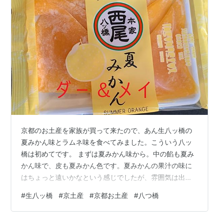
京都のお土産を家族が買って来たので、あん生八ッ橋の
夏みかん味とラムネ味を食べてみました。こういう八ッ
橋は初めてです。 まずは夏みかん味から。中の餡も夏み
かん味で、皮も夏みかん色です。夏みかんの果汁の味に
はちょっと遠いかなという感じでしたが、雰囲気は出て
います。 次は、ラムネ味。中の餡もラムネでした。こち
#
生八ッ橋
#
京土産
#
京都お土産
#
八つ橋
らは、ラムネの味がよく出ていました。 ちょうど良いテ
ィータイムのお菓子になりました。 dah-and-