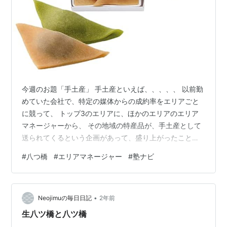
今週のお題「手土産」 手土産といえば、、、、、 以前勤
めていた会社で、特定の媒体からの成約率をエリアごと
に競って、 トップ3のエリアに、ほかのエリアのエリア
マネージャーから、 その地域の特産品が、手土産として
送られてくるという企画があって、盛り上がったことを
覚えてます！！！ 結果、私のエリアは、ランキングし
#
八つ橋
#
エリアマネージャー
#
塾ナビ
て、、ほかのエリアから、 手土産いただきまし
た！！！！ なにいただいたかは、まったく覚えていませ
ん汗。。。 京都銘菓 生八つ橋 夕子 ニッキ、抹茶詰め合
•
わせ 10個入 ボックス 夕子 Amazon 個人的には、好きな
Neojimuの毎日日記
2年前
土産は、八つ橋です。 あんこがすきですね。企画まった
生八ツ橋と八ツ橋
く関係ないですが。。。。…