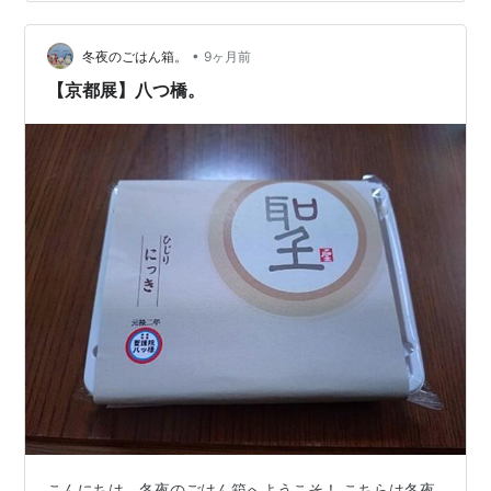
八ツ橋 抹茶（嵐山にて） 価格 売ってる場所（どこに売
ってる？） 八ツ橋のお土産を何種類か買って食べたよ あ
•
ん生八ツ橋 本家西尾八ツ橋 栗 食べた感想 価格 売ってる
冬夜のごはん箱。
9ヶ月前
場所（どこに売ってる？） GODIVA 生八つ橋 ガナッシュ
【京都展】八つ橋。
仕…
こんにちは。冬夜のごはん箱へようこそ！ こちらは冬夜