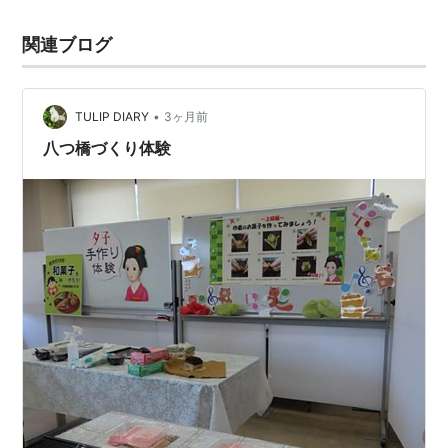
関連ブログ
•
TULIP DIARY
3ヶ月前
八つ橋づくり体験