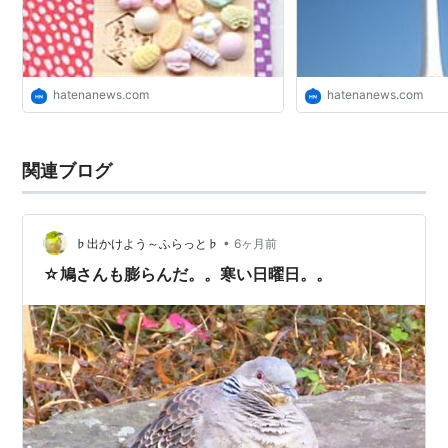
hatenanews.com
hatenanews.com
関連ブログ
•
♭出かけよう～ふらっと♭
6ヶ月前
☆鳩さんも膨らんだ。。寒い日曜日。。