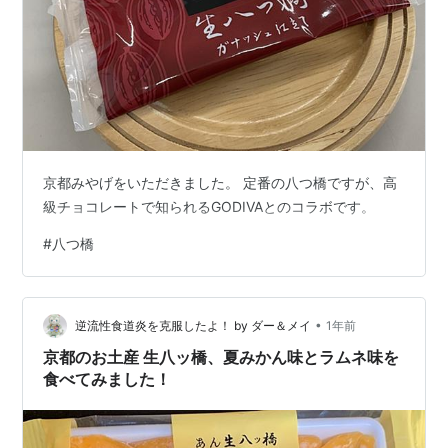
京都みやげをいただきました。 定番の八つ橋ですが、高
級チョコレートで知られるGODIVAとのコラボです。
#
八つ橋
•
逆流性食道炎を克服したよ！ by ダー＆メイ
1年前
京都のお土産 生八ッ橋、夏みかん味とラムネ味を
食べてみました！