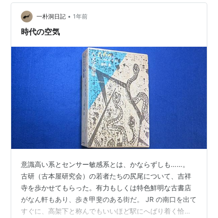
may.hatenablog.com
•
一朴洞日記
1年前
時代の空気
意識高い系とセンサー敏感系とは、かならずしも……。
古研（古本屋研究会）の若者たちの尻尾について、吉祥
寺を歩かせてもらった。有力もしくは特色鮮明な古書店
がなん軒もあり、歩き甲斐のある街だ。 JR の南口を出て
すぐに、高架下と称んでもいいほど駅にへばり着く恰好