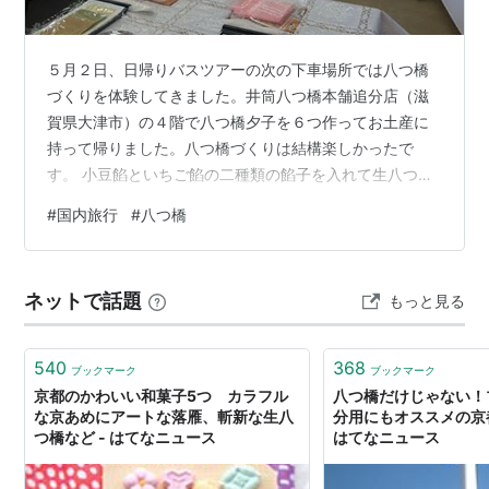
５月２日、日帰りバスツアーの次の下車場所では八つ橋
づくりを体験してきました。井筒八つ橋本舗追分店（滋
賀県大津市）の４階で八つ橋夕子を６つ作ってお土産に
持って帰りました。八つ橋づくりは結構楽しかったで
す。 小豆餡といちご餡の二種類の餡子を入れて生八つ橋
を包んでいただけでもなんだかとっても楽しかった一時
#
国内旅行
#
八つ橋
でした。 帰宅してからいただいてみると手作りの生八つ
橋は売られているものよりも美味しかったです。 八つ橋
づくりの体験後、２階で八つ橋の夕子の生産過程を見学
ネットで話題
もっと見る
してきました。 大津そろばんやみすや針や大津絵なども
展示さていました。 石車 お土産に生八つ橋などを買って
帰りました。 井筒八つ橋も一袋お土産にい…
540
368
ブックマーク
ブックマーク
京都のかわいい和菓子5つ カラフル
八つ橋だけじゃない！
な京あめにアートな落雁、斬新な生八
分用にもオススメの京都
つ橋など - はてなニュース
はてなニュース