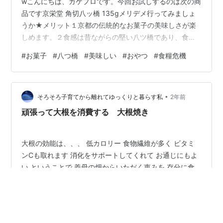
wこんにちは、ガケプロです。今回お試しするのは次の商
品です京栄堂 角切八ッ橋 135gメリデメ行ってみましょ
うか★メリット１京都の伝統的なお菓子の美味しさが楽
しめます。２食感は昔ながらの堅い八ツ橋であり、食べ
応えがあります。３お茶やコーヒーとの相性が良く、一
#
お菓子
#
八つ橋
#
美味しい
#
おやつ
#
食糧危機
緒に楽しむことができます。４一袋あたりの量が135gと
多く、満足感を得ることができます。５食べやすいサイ
ズにカットされているため、手軽に食べることができま
•
す。続きは動画でw★無職の今日の予定昼飯は、玄米、
そろそろ子育てから離れてゆっくりと暮らす私
2年前
生姜いわし缶、はっさく（歯がしみるので今日で止める
頑張って大根を消費する 大根焼き
w）、GF米粉フィナンシェウォーキン…