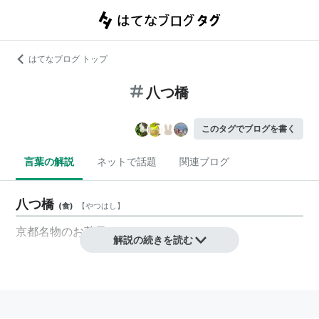
はてなブログ トップ
八つ橋
このタグでブログを書く
言葉の解説
ネットで話題
関連ブログ
八つ橋
(
食
)
【
やつはし
】
京都名物のお菓子。
解説の続きを読む