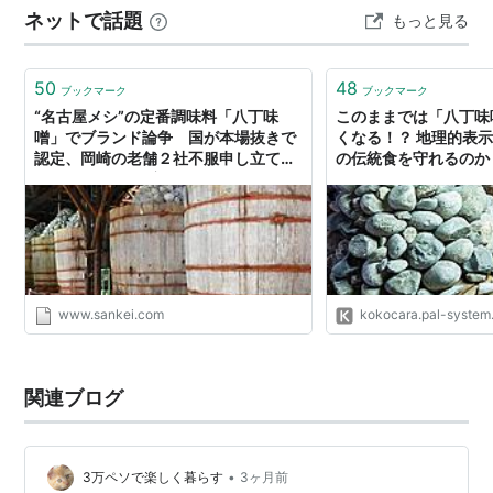
ネットで話題
もっと見る
ル浩養園」もある。懐かしい場所だ。学生時代にはなか
った桜通線が通って、各段に便利になっている…
50
48
ブックマーク
ブックマーク
“名古屋メシ”の定番調味料「八丁味
このままでは「八丁味
噌」でブランド論争 国が本場抜きで
くなる！？ 地理的表示
認定、岡崎の老舗２社不服申し立てへ
の伝統食を守れるのか
（1/2ページ） - 産経WEST
KOKOCARA（ココ
ステムの情報メディア
www.sankei.com
kokocara.pal-system.
関連ブログ
•
3万ペソで楽しく暮らす
3ヶ月前