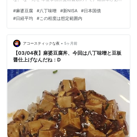
で 昨日コンビニに行ったもののさすがに非対応で 市役所
#
麻婆豆腐
#
八丁味噌
#
新NISA
#
日本国債
までいかないといけなくなったんだよねぇ。 それはとも
#
日経平均
#
この程度は想定範囲内
かく昨日の晩御飯にいただきましたのが 麻婆豆腐の残り
ですっ！＞＜ さみぃ～んで豆板醤と八丁味噌を追加した
こともあり とっても美味しかったですっ！＞＜ んで、
今朝は日経平均が４０００円ばかり下がったものの 私の
•
アコースティックな夜
5ヶ月前
感覚としてはまだこの程…
【03/04夜】麻婆豆腐丼、今回は八丁味噌と豆板
醤仕上げなんだね：D