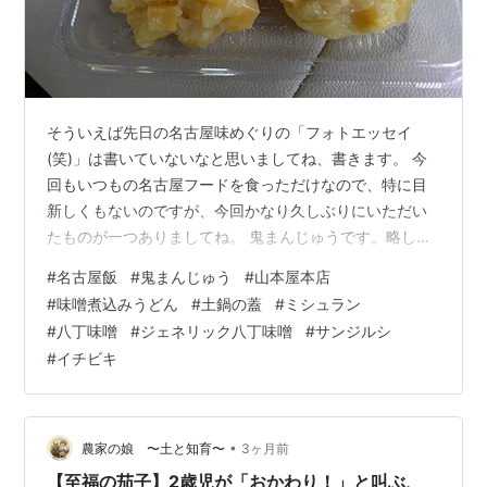
そういえば先日の名古屋味めぐりの「フォトエッセイ
(笑)」は書いていないなと思いましてね、書きます。 今
回もいつもの名古屋フードを食っただけなので、特に目
新しくもないのですが、今回かなり久しぶりにいただい
たものが一つありましてね。 鬼まんじゅうです。略して
「鬼まん」。 鬼のようなまん・・・下ネタ自主規制。 名
#
名古屋飯
#
鬼まんじゅう
#
山本屋本店
古屋名物「鬼まんじゅう」。 お墓参りの前に、墓地に近
#
味噌煮込みうどん
#
土鍋の蓋
#
ミシュラン
い（しつこいが(笑)）豊田章男さんの自宅がある高級住宅
#
八丁味噌
#
ジェネリック八丁味噌
#
サンジルシ
地エリアにある某高級スーパーにお供え物を買いに行っ
#
イチビキ
たらこれがあったので、妹と「お供えした後で食べたい
ね」と購入しました。 角切りのサツマイモを米粉の生地
で包んで蒸したのかな、そういう和菓…
•
農家の娘 〜土と知育〜
3ヶ月前
【至福の茄子】2歳児が「おかわり！」と叫ぶ、