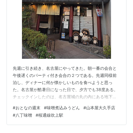
ュー
の名で知られる「
合資会社八丁味噌
」の2社だけ。
先週に引き続き、名古屋にやってきた。朝一番の会合と
午後遅くのパーティ付き会合の２つである。先週同様前
泊し、ディナーに何か懐かしいものを食べようと思っ
た。名古屋が酷暑日になった日で、夕方でも38度ある。
チェックインしたのは、名古屋城の丸の内にある地下鉄
桜通線直結のホテル。 いくつかあるディナー候補の中か
#
おとなの週末
#
味噌煮込みうどん
#
山本屋大久手店
ら、桜通線吹上駅に近い「山本屋大久手店」を選んだ
#
八丁味噌
#
桜通線吹上駅
（*1）。 吹上駅徒歩5分の味噌煮込み専門店！昔ながら
の製法を守る山本屋 | グルメ情報誌「おとなの週末
Web」 吹上には、大学時代によく通った「サッポロビー