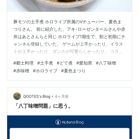
豚モツの土手煮 ホロライブ所属のVチューバー、夏色ま
つりさん。 前に紹介した、アキ･ローゼンタールさんや赤
井はあとさんらと同じ ホロライブ1期生で、割と初期にチ
ャンネル登録していた。 ゲームが上手かったり、イラス
トが上手かったり、ダンスが可愛らしかったり、 コラボ
企画が面白かったりと、多才で多芸な方だけど、 自分は
#
郷土料理
#
土手煮
#
どて煮
#
愛知県
#
八丁味噌
とにかく雑談が面白いと思っており、雑談配信をよく視
#
赤味噌
#
ホロライブ
#
夏色まつり
聴する。 ホロライブ1期生 夏色まつりさん そんな夏色ま
つりさんが、ちょっと前の雑談配信で故郷の料理を語り
はじめた。 愛知県出身の彼女、味噌カツからはじまり、
八丁味噌のうんちくを語り、 「どて煮食べた過ぎる！」
•
QOOTES's Blog
4ヶ月前
と、ふるさとの料理を語り…
「八丁味噌問題」に思う。