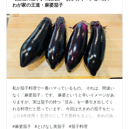
わが家の王道・麻婆茄子
私が茄子料理で一番ハマっているもの。 それは、間違い
なく「麻婆茄子」です。 麻婆というと辛いイメージがあ
りますが、実は茄子の持つ「甘み」を一番引き出してく
れる料理だと思っています。 今回は大きめの茄子をたっ
ぷり4本使用！ 乱切りにして片栗粉をまぶし、多めの油
で揚げ焼きにするのが、トロトロ食感に仕上げるポイン
#
麻婆茄子
#
とげなし美茄子
#
茄子料理