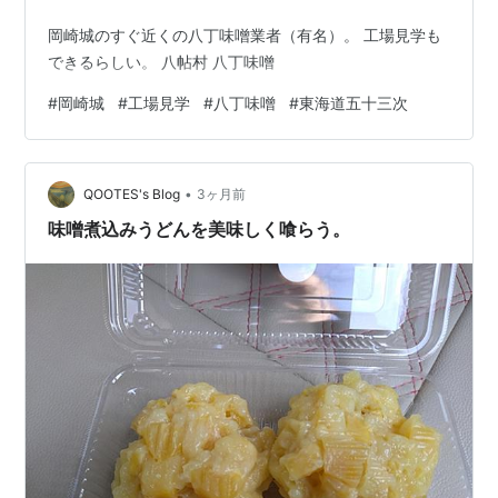
岡崎城のすぐ近くの八丁味噌業者（有名）。 工場見学も
できるらしい。 八帖村 八丁味噌
#
岡崎城
#
工場見学
#
八丁味噌
#
東海道五十三次
•
QOOTES's Blog
3ヶ月前
味噌煮込みうどんを美味しく喰らう。