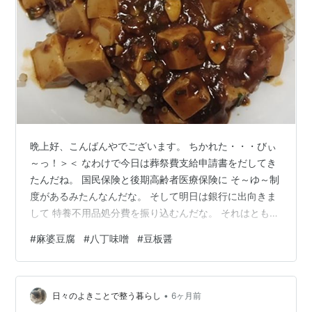
晩上好、こんばんやでございます。 ちかれた・・・びぃ
～っ！＞＜ なわけで今日は葬祭費支給申請書をだしてき
たんだね。 国民保険と後期高齢者医療保険に そ～ゆ～制
度があるみたんなんだな。 そして明日は銀行に出向きま
して 特養不用品処分費を振り込むんだな。 それはともか
く機能の晩御飯にいただきましたのが 麻婆豆腐丼 です
#
麻婆豆腐
#
八丁味噌
#
豆板醤
っ！＞＜ 今回は豆板醤と八丁味噌を追加しまして とって
も美味しかったですっ！＞＜ さすがに３月になりますと
気温が少々低くても２月と違い 芯から冷えることはない
•
んだよねぇ。 とにもかくにも家に居る時は 整理整頓は後
日々のよきことで整う暮らし
6ヶ月前