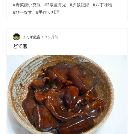
トです 2歳の長男と一緒に食べるので、今日は豆板醤な
#
野菜嫌い克服
#
2歳差育児
#
夕飯記録
#
八丁味噌
しの「辛味ゼロ」仕様。 甜麺醤の代わりに八丁味噌と砂
#
びーなす
#
手作り料理
糖を使い、コク深い肉味噌に仕上げました。 野菜を食べ
てほしいので、今日はこっそり舞茸と青ネギのみじん切
りも投入！ ご機嫌斜めな長男のお相手をしながら、台所
でバッタバタの調理。 なんとか完成…
•
よろず戯言
3ヶ月前
どて煮