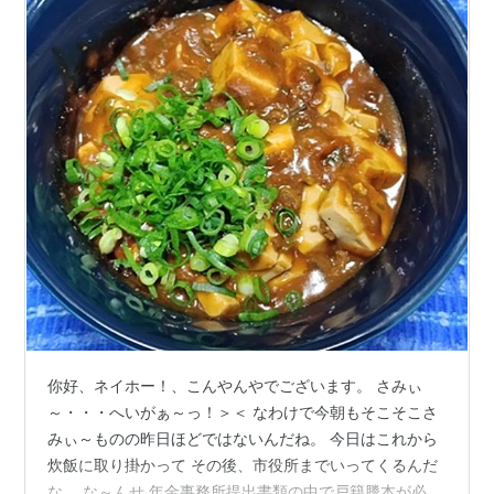
你好、ネイホー！、こんやんやでございます。 さみぃ
～・・・へいがぁ～っ！＞＜ なわけで今朝もそこそこさ
みぃ～ものの昨日ほどではないんだね。 今日はこれから
炊飯に取り掛かって その後、市役所までいってくるんだ
な。 な～んせ 年金事務所提出書類の中で戸籍謄本が必要