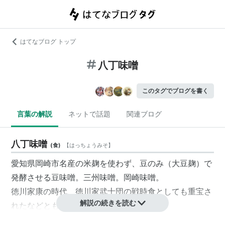
はてなブログ トップ
八丁味噌
このタグでブログを書く
言葉の解説
ネットで話題
関連ブログ
八丁味噌
(
食
)
【
はっちょうみそ
】
愛知県岡崎市名産の米麹を使わず、豆のみ（大豆麹）で
発酵させる豆味噌。三州味噌。岡崎味噌。
徳川家康の時代、徳川家武士団の戦時食としても重宝さ
解説の続きを読む
れたなどとも言われている。