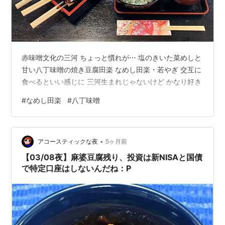
赤味噌文化の三河 ちょっと慣れが⋯ 塩のきいた菜めしと
甘い八丁味噌の焼き豆腐田楽 なめし田楽・若やぎ 交互に
食べるといい感じに 三河生まれじゃないけど かなり好き
#
なめし田楽
#
八丁味噌
•
アコースティックな夜
5ヶ月前
【03/08夜】麻婆豆腐残り、投資は新NISAと国債
で特定口座はしないんだね：P