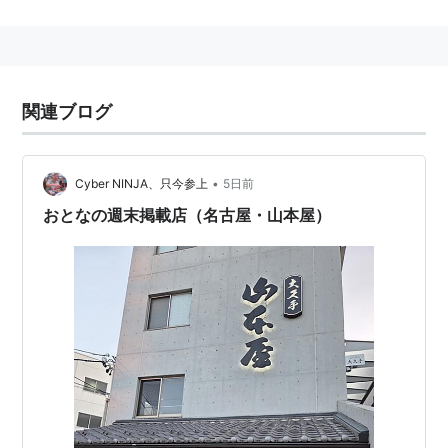
一般には、ただ、赤味噌と呼ばれることも多い。
赤だし味噌汁は、この八丁味噌を使って作られた味噌汁
関連ブログ
である。
苦味が少しあり、また、米麹味噌に比べると旨み成分が
•
Cyber NINJA、只今参上
5日前
少ない。
このため、赤だし味噌汁の場合、米麹味噌（西京味噌、
おとなの週末掲載店（名古屋・山本屋）
信州味噌や、仙台味噌などなど）と合わせて使う場合も
ある。
（これを合せ味噌という。西京味噌と合わせた場合を特
に、桜味噌という。）
赤だし味噌汁は、なめこ、浅利、豆腐などもうまい。
「八丁味噌」を名乗れるのは、
まるや八丁味噌
と
カクキ