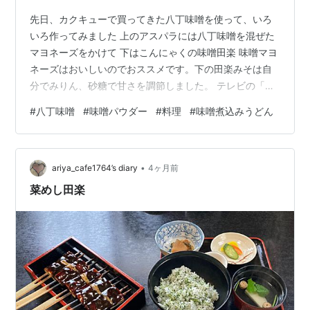
先日、カクキューで買ってきた八丁味噌を使って、いろ
いろ作ってみました 上のアスパラには八丁味噌を混ぜた
マヨネーズをかけて 下はこんにゃくの味噌田楽 味噌マヨ
ネーズはおいしいのでおススメです。下の田楽みそは自
分でみりん、砂糖で甘さを調節しました。 テレビの「秘
密のケンミンショー」で愛知県岡崎市やカクキュー味噌
#
八丁味噌
#
味噌パウダー
#
料理
#
味噌煮込みうどん
工場のことをやったようですね。私は見ていなかったの
ですが、K子さんが見ていて教えてくれました。それで後
からTVerで見ました。TVer便利！ そうしたら味噌煮込み
•
うどんがおいしそうで、ありあわせの食材と冷凍うどん
ariya_cafe1764’s diary
4ヶ月前
麺でさっそく作りました。 味噌煮込みは、煮込むと茶色
菜めし田楽
が濃くなるので味も濃そうです…