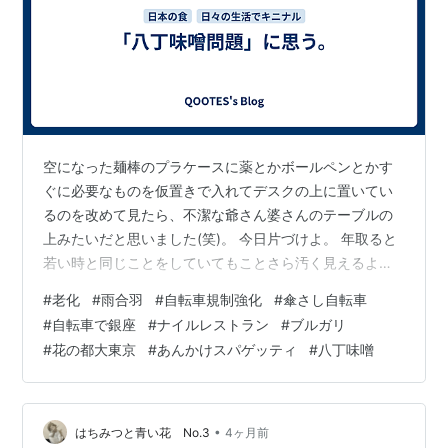
空になった麺棒のプラケースに薬とかボールペンとかす
ぐに必要なものを仮置きで入れてデスクの上に置いてい
るのを改めて見たら、不潔な爺さん婆さんのテーブルの
上みたいだと思いました(笑)。 今日片づけよ。 年取ると
若い時と同じことをしていてもことさら汚く見えるよう
になるので気を付けないと。とはいえ、同居人がいるわ
#
老化
#
雨合羽
#
自転車規制強化
#
傘さし自転車
けでもないので誰かがこれを見ることもないわけで、考
#
自転車で銀座
#
ナイルレストラン
#
ブルガリ
えすぎかなとも思ったり。やっぱり一人が快適だと痛感
#
花の都大東京
#
あんかけスパゲッティ
#
八丁味噌
する。 悩み多きお年頃だわ、うふん(キモい(笑))。 少し
前に熊猫さんに教えていただきましたが、ここ数日外に
出てみたら、雨の日の雨合羽自転車がほんとに多くなっ
ていて面白かったです。僕自身は傘をさ…
•
はちみつと青い花 No.3
4ヶ月前