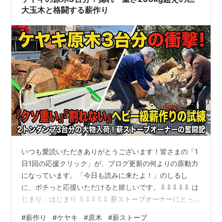
ンキング 【1日目】新兵器投…
大玉木と格闘する薪作り
いつも愛読いただきありがとうございます！皆さまの「1
日1回の応援クリック」が、ブログ更新の何よりの原動力
になっています。「今日も読みに来たよ！」のしるし
に、ポチっと応援いただけると嬉しいです。⇩⇩⇩⇩⇩ は
じまり、はじまり ⇩⇩⇩⇩⇩ 薪ストーブオーナーにとっ
て、原木が手に入るのは至福の瞬間。先日、2トンダンプ
#
薪作り
#
ケヤキ
#
原木
#
薪ストーブ