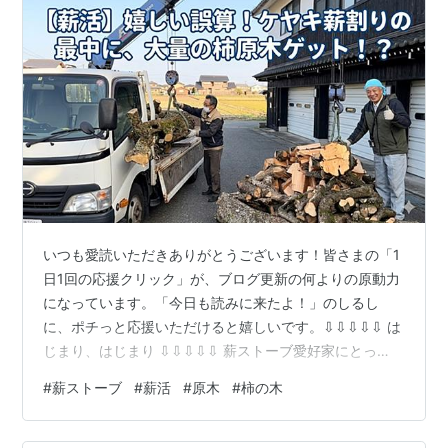
いつも愛読いただきありがとうございます！皆さまの「1
日1回の応援クリック」が、ブログ更新の何よりの原動力
になっています。「今日も読みに来たよ！」のしるし
に、ポチっと応援いただけると嬉しいです。⇩⇩⇩⇩⇩ は
じまり、はじまり ⇩⇩⇩⇩⇩ 薪ストーブ愛好家にとっ
て、原木確保は死活問題。先日入荷したケヤキの玉切り
#
薪ストーブ
#
薪活
#
原木
#
柿の木
を終え、「早く割らないと硬くなってしまう…」と焦っ
ていた矢先、思わぬ吉報が舞い込みました。今回は、馴
染みの石屋さんから譲り受けた「柿の木」の搬入レポー