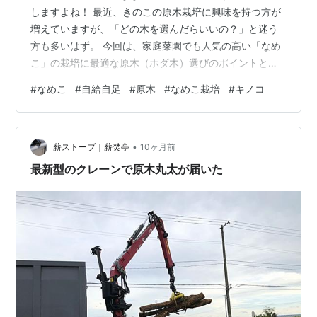
しますよね！ 最近、きのこの原木栽培に興味を持つ方が
増えていますが、「どの木を選んだらいいの？」と迷う
方も多いはず。 今回は、家庭菜園でも人気の高い「なめ
こ」の栽培に最適な原木（ホダ木）選びのポイントと、
おすすめの樹種について徹底解説します！ 新潟県産 なめ
#
なめこ
#
自給自足
#
原木
#
なめこ栽培
#
キノコ
こ 1袋 成城石井 Amazon なめこ栽培、原木選びが成功の
鍵！ なめこ栽培は、原木の中にナメコ菌を植え付け、菌
を育ててきのこを発生させる方法です。原木の質や種類
•
が、収穫量やホダ木が使える年数（寿命）に大きく影響
薪ストーブ｜薪焚亭
10ヶ月前
します。 なめこは特に水分を好み、菌糸が活着しやすい
最新型のクレーンで原木丸太が届いた
広葉樹を選ぶのが基本中の基…