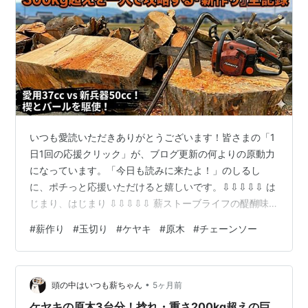
いつも愛読いただきありがとうございます！皆さまの「1
日1回の応援クリック」が、ブログ更新の何よりの原動力
になっています。「今日も読みに来たよ！」のしるし
に、ポチっと応援いただけると嬉しいです。⇩⇩⇩⇩⇩ は
じまり、はじまり ⇩⇩⇩⇩⇩ 薪ストーブライフの醍醐味
であり、最大の難所でもある「巨大原木の処理」。 今回
#
薪作り
#
玉切り
#
ケヤキ
#
原木
#
チェーンソー
入荷したのは、一人ではびくともしない巨大なケヤキの
原木です。 「これをどうやって一人で運べるサイズに
し、薪割り機に載せるか？」 久しぶりの大物相手に、試
•
行錯誤しながら挑んだ2日間の作業記録をお届けします。
頭の中はいつも薪ちゃん
5ヶ月前
応援ポチお願いします！ 薪ストーブ暮らし 人気ブログラ
ケヤキの原木3台分！捻れ・重さ200kg超えの巨