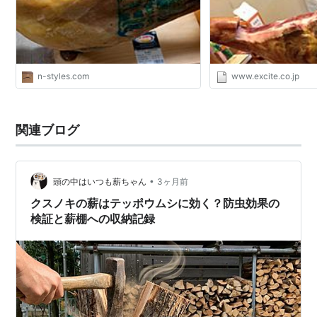
n-styles.com
www.excite.co.jp
関連ブログ
•
頭の中はいつも薪ちゃん
3ヶ月前
クスノキの薪はテッポウムシに効く？防虫効果の
検証と薪棚への収納記録