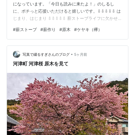
になっています。「今日も読みに来たよ！」のしるし
に、ポチっと応援いただけると嬉しいです。⇩⇩⇩⇩⇩ は
じまり、はじまり ⇩⇩⇩⇩⇩ 薪ストーブライフに欠かせ
ない「原木」。今回は、我が家の看板を見てご連絡いた
#
薪ストーブ
#
薪作り
#
原木
#
ケヤキ（欅）
だいた、立派なケヤキの原木持ち込みの様子をレポート
します。 応援ポチお願いします！ 薪ストーブ暮らし 人
気ブログランキング 突然の電話、きっかけは「薪になる
•
木、お譲りください」の看板 私が体調を崩し寝込んでい
写真で綴るすぎさんのブログ
5ヶ月前
た初日、一本の電話が入りました。 お話を伺うと、久し
河津町 河津桜 原木を見て
ぶりの「原木持ち込み」のご相談…