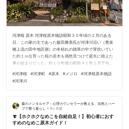
河津桜 原木 河津桜原木物語昭和３０年頃の２月のある
日、この家の主であった飯田勝美氏が河津川沿い（豊泉
橋上流の田中地区側）の冬枯れの雑草の中で芽吹いてい
た約１ｍ位育った桜の若木を偶然見つけて庭先に植えた
事が始まりだった。約１０年後の昭和４１年１月下句、
やっと花が咲き始めた。同年４月、主の勝美氏は花が咲
#
河津桜
#
河津町
#
原木
#
メジロ
#
河津桜原木物語
くのを見届け永眠した。 その後きれいに咲く桜を見て譲
#
河津川
ってほしいという話しもあったが、思い出の桜のため手
放さなかったそうです。当時、この家の屋号からこの桜
は「小峰桜」と呼ばれ、親しまれていた。その後の調査
森のメンタルケア：心理カウンセラーが教える、自然とハー
で新種の桜とわかり昭和４９年に河津で生まれた桜であ
•
ブで整う暮らし
9ヶ月前
ることから「河津桜」と命名され昭和５０年４月河…
🍄【ホクホクなめこを自給自足！】初心者におす
すめのなめこ原木ガイド！