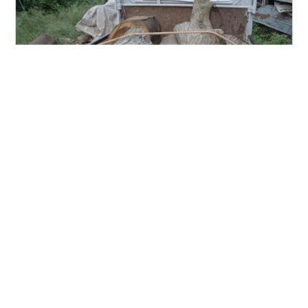
またいただいてきました。 上の3本はソロ、左の太いの
はシラカシ、真ん中の下、細いのはマテバシイです。 こ
の前いただいてきたシラカシの横に転がり落としまし
た。 そろそろ土場を片づけないといけないようです。
#
原木
#
薪作り
#
薪
#
薪ストーブ