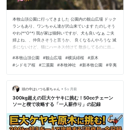
本牧山頂公園に行ってきました 公園内の観山広場 ドック
ランもあり、ワンちゃん達が沢山来ています たのしそう
やわ(*^O^*) 我が家は猫飼いですが、犬も良いなぁ ご夫
婦よね、、仲良さそうと言うか、 良くなるんやろうな 滅
多にないけど、猫にハーネス付けて 散歩してるのに出く
わす事がある 大抵ベンガルで、 豹🐆の様な運動量の多い
#
本牧山頂公園
#
観山広場
#
横浜緋桜
#
原木
猫ちゃんだからかな うちのコ達、練習させたけどハーネ
#
シドモア桜
#
三溪園
#
本牧神社
#
新本牧公園
#
辛夷
スが全くダメで 散歩なんて到底無理、 特にかみゅはニュ
ルニュルしてるので しっかりハーネス付けても抜け出す
かも （服脱いじゃうし）と思うと、恐ろしいです、、 そ
ういえば、昭和の時代、 叔母の留守時にキジ猫のお世話
•
頭の中はいつも薪ちゃん
5ヶ月前
に度々行き…
300kg超えの巨大ケヤキに挑む！50ccチェーン
ソーと楔で攻略する「一人薪作り」の記録