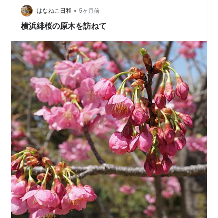
•
トをお届けします。 応援ポチお願いします！ 薪ストーブ
はなねこ日和
5ヶ月前
暮らし 人気ブログランキング ケヤキの薪割りに追われる
横浜緋桜の原木を訪ねて
日々 現在、我が家はケヤキの原木と…