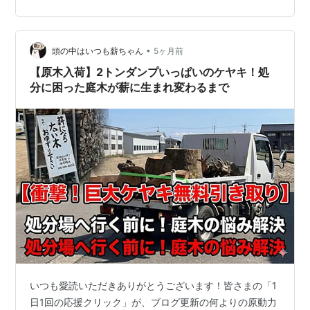
3台分ものケヤキを譲り受けることになりました。前回の
1台目に続き、今回は2台目・3台目の搬入と、今後の「強
敵」との戦いについてお伝えします。 応援ポチお願いし
•
ます！ 薪ストーブ暮らし 人気ブログランキング ■ 2トン
頭の中はいつも薪ちゃん
5ヶ月前
ダンプから一気に荷下ろし！ まずは2台目。荷台を傾
【原木入荷】2トンダンプいっぱいのケヤキ！処
け、一気に下ろしてもら…
分に困った庭木が薪に生まれ変わるまで
いつも愛読いただきありがとうございます！皆さまの「1
日1回の応援クリック」が、ブログ更新の何よりの原動力