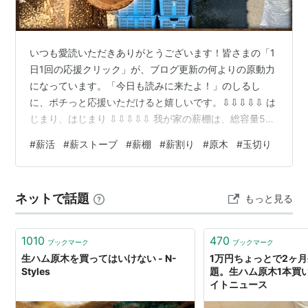
いつも愛読いただきありがとうございます！皆さまの「1
日1回の応援クリック」が、ブログ更新の何よりの原動力
になっています。「今日も読みに来たよ！」のしるし
に、ポチっと応援いただけると嬉しいです。⇩⇩⇩⇩⇩ は
じまり、はじまり ⇩⇩⇩⇩⇩ 我が家の薪棚は、総容量54
立米。未だすべては埋まっていませんが、いよいよあと
#
薪活
#
薪ストーブ
#
薪棚
#
薪割り
#
原木
#
玉切り
少しというところまで来ました！ 「あと少し」と言って
も、計算してみると残り4立米ほどの空きスペースがあり
ます。 そんな絶妙なタイミングで、地元の薪仲間からと
ネットで話題
もっと見る
んでもなく嬉しいビッグニュースが舞い込んできまし
た。なんと、ケヤキの原木を大量に譲ってもらえるとの
こと！ 正確な量はまだ把握できてい…
1010
470
ブックマーク
ブックマーク
生ハム原木を買ってはいけない - N-
1万円ちょっとで2ヶ
Styles
題。生ハム原木1本買い
イトニュース