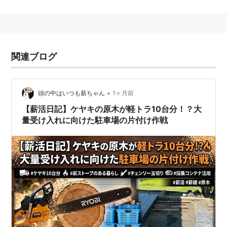
静岡県伊豆の国市原木
にある、
伊豆箱根鉄道
の駅。→
原木駅
○
リスト
：
駅キーワード
関連ブログ
•
頭の中はいつも薪ちゃん
1ヶ月前
【薪活日記】ケヤキの原木が軽トラ10台分！？大
量受け入れに向けた駐車場の片付け作戦