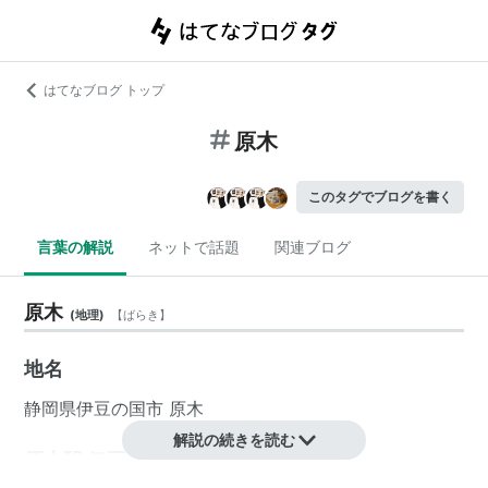
はてなブログ トップ
原木
このタグでブログを書く
言葉の解説
ネットで話題
関連ブログ
原木
(
地理
)
【
ばらき
】
地名
静岡県
伊豆の国市
原木
解説の続きを読む
原木駅 伊豆箱根鉄道（駿豆線）