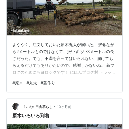
ようやく、注文しておいた原木丸太が届いた。 残念なが
ら2メートルものではなくて、扱いずらい3メートルの長
さだった。でも、不満を言ってはいられない、届けても
らえるだけでもありがたいので、感謝しかないね。 新ブ
ログのためにもヨロシクです！ にほんブログ村 トラック
も新しいけど、クレーンが最新型だった。オペレーター
#
原木
#
丸太
#
薪作り
はクレーンに乗ることはなく、車の中でグラップル（丸
太掴み）を操作していた。 車内操作なら雨の日でも濡れ
ないし、寒い日でも暖かいし、オペレーターは嬉しいだ
•
ろうね。 カメラが二台取付けられているので、荷台と現
ゴン太の田舎暮らし
10ヶ月前
場を映しているのだろう。Hi-Visionと書かれていたけ
原木いろいろ到着
ど、ホントかいな？（笑） こ…