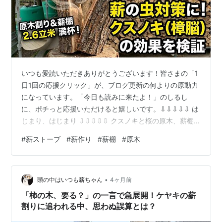
いつも愛読いただきありがとうございます！皆さまの「1
日1回の応援クリック」が、ブログ更新の何よりの原動力
になっています。「今日も読みに来たよ！」のしるし
に、ポチっと応援いただけると嬉しいです。⇩⇩⇩⇩⇩ は
じまり、はじまり ⇩⇩⇩⇩⇩ クスノキと桜の原木、薪棚
に収まるか？ 先日、奈良県から運んできたクスノキと桜
#
薪ストーブ
#
薪作り
#
薪棚
#
原木
の原木。 「これをすべて割って薪棚に入れたら、ちょう
ど一杯になるのでは？」という予測を立てていたのです
が、ついにそれを実証する日がやってきました。 応援ポ
•
チお願いします！ 薪ストーブ暮らし 人気ブログランキン
頭の中はいつも薪ちゃん
4ヶ月前
グ 2.6立米（m³）の薪棚の空きがぴったり埋まるのか、
「柿の木、要る？」の一言で急展開！ケヤキの薪
あるいは少し足りないのか…
割りに追われる中、思わぬ誤算とは？