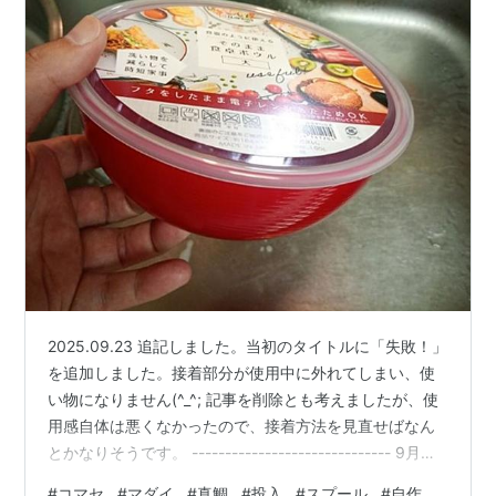
2025.09.23 追記しました。当初のタイトルに「失敗！」
を追加しました。接着部分が使用中に外れてしまい、使
い物になりません(^_^; 記事を削除とも考えましたが、使
用感自体は悪くなかったので、接着方法を見直せばなん
とかなりそうです。 ------------------------------ 9月後
半に予定しているコマセを使ったマダイ釣り。釣行日ま
#
コマセ
#
マダイ
#
真鯛
#
投入
#
スプール
#
自作