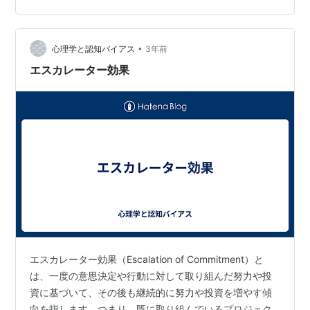
り、雲竜柳の伸びやかさが生きましたね。大らかでとて
も気持ちの良い作品です。 Uさん：雲竜柳、ヒマワリ、
リヤトリス、ブルーファンタジー 続いてS.I.さんです。
•
心理学と認知バイアス
3年前
こちらは雲竜柳を扇のように広げたダイナミッ…
エスカレーター効果
エスカレーター効果（Escalation of Commitment）と
は、一度の意思決定や行動に対して取り組んだ努力や投
資に基づいて、その後も継続的に努力や投資を増やす傾
向を指します。つまり、既に取り組んでいるプロジェク