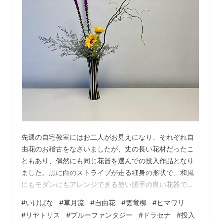
先週の自宅教室にはお二人がお見えになり、それぞれ自
由花のお稽古をなさいましたが、丈の長い花材だったこ
ともあり、偶然にも同じ花器を選んでの投入作品となり
ました。黒に白のストライプが走る細身の形状で、和風
にもモダンにもアレンジできる使い勝手の良い花器で
す。 まずは、Uさんの作品から。リヤトリスとブルーフ
#
いけばな
#
草月流
#
自由花
#
雲竜柳
#
ヒマワリ
ァンタジーの紫にヒマワリが良く映えます。そのヒマワ
#
リヤトリス
#
ブルーファンタジー
#
ドラセナ
#
投入
リを比較的低いところに置いたことで口元が引き締ま