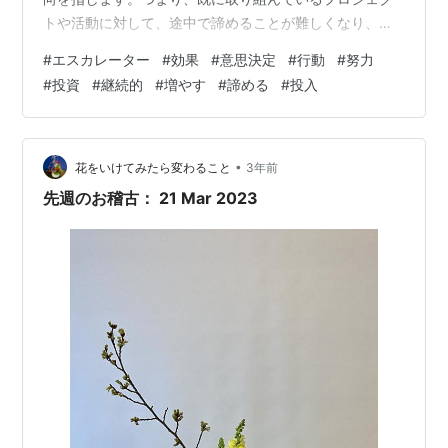
トや活動に対して、途中で諦めることが難しくなり、さ
らに多くのリソースや時間を投入してしまう現象です。
#
エスカレーター
#
効果
#
意思決定
#
行動
#
努力
エスカレーター効果は、合理的な判断とは言い難い行動
#
投資
#
継続的
#
増やす
#
諦める
#
投入
を引き起こすことがあります。人々は、既に投資したリ
ソース（時間、お金、努力）を無駄にしたくないという
心理的なプレッシャーや、一度の失敗が過去の努力を否
定してしまうことへの恐れから、継続的に取り組みま
•
花をいけてみたら変わること
3年前
す。この効果は、個人や組織の意…
先週のお稽古： 21 Mar 2023