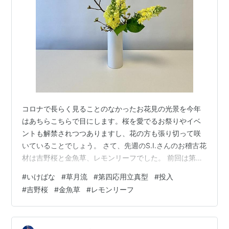
コロナで長らく見ることのなかったお花見の光景を今年
はあちらこちらで目にします。桜を愛でるお祭りやイベ
ントも解禁されつつありますし、花の方も張り切って咲
いていることでしょう。 さて、先週のS.I.さんのお稽古花
材は吉野桜と金魚草、レモンリーフでした。 前回は第四
応用垂真型の投入でしたが、今回は立真型バージョンで
#
いけばな
#
草月流
#
第四応用立真型
#
投入
改めて挑戦して頂きました。バリエーションとは言え、
#
吉野桜
#
金魚草
#
レモンリーフ
同じ花型を日をおかずに練習すると、やはり身につくも
のだなと感心しています。 S.I.さん：吉野桜、金魚草、レ
モンリーフ 主枝が一本少ないこの応用花型はシンプルな