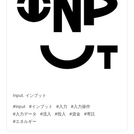
Input. インプット
#
input
#
インプット
#
入力
#
入力操作
#
入力データ
#
流入
#
投入
#
資金
#
寄託
#
エネルギー