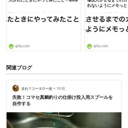
れないようにメモっとく -
qiita.com
qiita.com
関連ブログ
•
走れ？コータロー改
1年前
失敗！コマセ真鯛釣りの仕掛け投入用スプールを
自作する