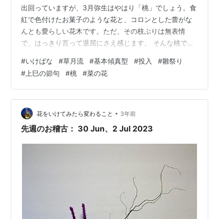
出回っていますが、3月弥生はやはり「桃」でしょう。食
紅で色付けたお菓子のような花と、コロンとした蕾がな
んとも愛らしい花木です。ただ、その枝ぶりは無表情
で、はっきり言って退屈にさえ感じます。 そんな桃です
が、菜の花と合わせてS.E.さんとT.M.さんが投入のお稽
#
いけばな
#
草月流
#
基本傾真型
#
投入
#
雛祭り
古をされました。 まずはS.E.さんの作品から。桃のはつ
#
上巳の節句
#
桃
#
菜の花
らつとした姿が綺麗ですね。 今回の花材は桃こそ花つき
が良く立派でしたが、菜の花の方はかなり細身で、葉っ
ぱ一枚も無駄にできないボリュームでしたから、さぞい
け難かったろうと思います。 普段ならば真のわき枝をも
•
花をいけてみたら変わること
3年前
う少し整理するところですが、…
先週のお稽古： 30 Jun、2 Jul 2023