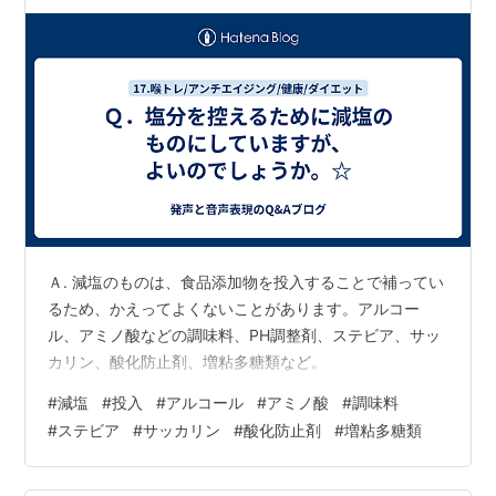
Ａ. 減塩のものは、食品添加物を投入することで補ってい
るため、かえってよくないことがあります。アルコー
ル、アミノ酸などの調味料、PH調整剤、ステビア、サッ
カリン、酸化防止剤、増粘多糖類など。
#
減塩
#
投入
#
アルコール
#
アミノ酸
#
調味料
#
ステビア
#
サッカリン
#
酸化防止剤
#
増粘多糖類