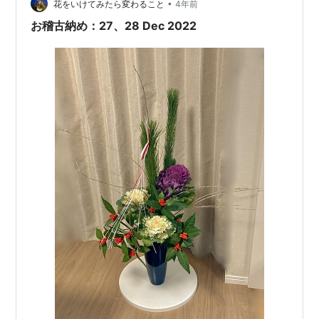
分だけ神経をつかうポイントが多く、技術も必要であ
•
花をいけてみたら変わること
4年前
り、思う以上に難しい型です。全体…
お稽古納め：27、28 Dec 2022