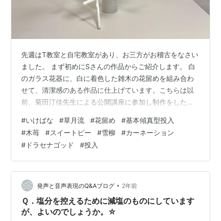
先週はT教室と自宅教室があり、お三方がお稽古をなさい
ました。 まず初めにSさんの作品からご紹介します。 白
のガラス花器に、白に着色した雑木の花留めを組み合わ
せて、清潔感のある作品に仕上げています。こちらは以
前、菊田汀佳先生による公開講座に参加し制作をしたオ
リジナル花留めなのですが、これを使うことで作品を大
#
いけばな
#
草月流
#
花留め
#
基本傾真型投入
きく展開させることが可能になります。とても上手に活
#
木苺
#
スイートピー
#
雪柳
#
カーネーション
用いただき、私も嬉しい限りです。 白とピンクのコント
#
ドラセナゴッド
#
投入
ラストが効いていて、ダイナミックでありながら、柔ら
かく繊細さも光る作品になりました。 Sさん：雪柳、ス
イートピー、木苺 続いてはT教室のTさんです。 こちら
はグッとシンプルな作品です。普段はス…
•
発声と音声表現のQ&Aブログ
2年前
Ｑ．塩分を控えるために減塩のものにしています
が、よいのでしょうか。☆