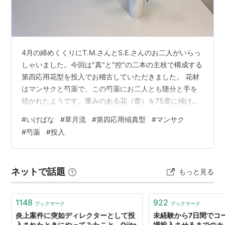
4月の締めくくりにT.M.さんとS.E.さんのお二人がいらっ
しゃいました。今回は"真"と"控"の二本の主枝で構成する
第四応用花型を投入でお稽古していただきました。 花材
はマンサクと芍薬で、この芍薬にお二人とも随分と手を
焼かれたようです。重みのある花（蕾）を75度に傾け
て"控"の位置におさめるには少々コツがいるのです。 花
#
いけばな
#
草月流
#
第四応用傾真型
#
マンサク
器の中に挿し入れる枝先の部分を「く」の字に矯める方
#
芍薬
#
投入
法がやはり効果的です。草（花）ものを矯める際は、茎
を押しつぶして柔らかくほぐした上で、繊維を断ち切ら
ないようにゆっくりと捻ります。この時に力をかけて無
ネットで話題
もっと見る
理に曲げてはいけません。僅かに傾く程度に矯めて、後
は花の重みに任せれば、徐々に…
1148
922
ブックマーク
ブックマーク
炎上案件に突如ディレクターとして投
未経験から7日間でコ
入されたときにやってみたこと - Qiita
場投入させるまでのカ