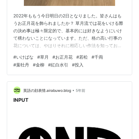
2022年ももう今日明日の2日となりました。皆さんはも
うお正月花を飾られましたか？ 草月流では花をいける際
の決め事は極々限定的で、基本的には好きなようにいけ
て構わないことになっています。ただ、格の高い行事の
花については、やはりそれに相応しい作法を知っておい
た方が良いでしょう。 お節料理に縁起を担いだ料理が並
#
いけばな
#
草月
#
お正月花
#
若松
#
千両
ぶように、お正月を祝う花にも様々な願いを込めた花材
#
葉牡丹
#
金柳
#
紅白水引
#
投入
が使われます。王道の松・竹・梅に赤い実の千両や南
天、万年青、花ものは菊、葉牡丹、百合、水仙、蘭な
ど、金銀に着色した柳や竹を添えて華やかさをプラスし
たりします。柑橘系の実ものは響きが「吉」となること
•
英語の顔表情.airabuwo.blog
5年前
から縁起物として好まれますし、椿や木瓜も良いで…
INPUT