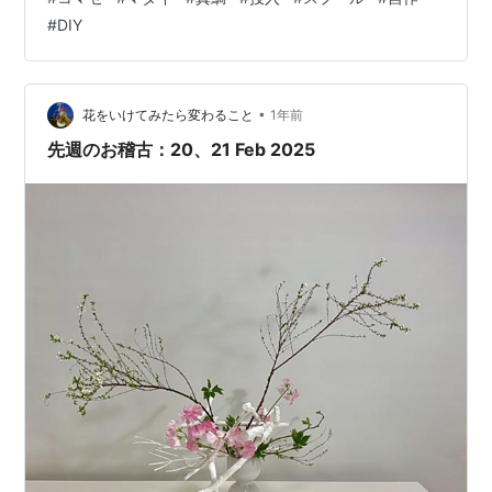
でにいろいろ動画で勉強しているのですが、8m前後のハ
#
DIY
リスの扱いが難儀しそう。足元の桶を使ったり、専用の
プラ丸スプールを使ったり、見れば見るほど便利そう。
まぁ、径の大きい丸い物を作ればいいんでしょ、という
わけで自作することに。釣行以外にかける費…
•
花をいけてみたら変わること
1年前
先週のお稽古：20、21 Feb 2025