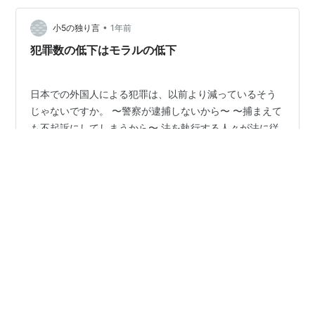
•
小5の独り言
1年前
犯罪数の低下はモラルの低下
日本での外国人による犯罪は、以前より減っているそう
じゃないですか。 〜警察が逮捕しないから〜 〜捕まえて
も不起訴にしてしまうから〜 法を執行する人々が法に従
わなくなった。 行政による、 不法行為ではないか。。。
アメリカも日本と同じようなことをやっている。 大都市