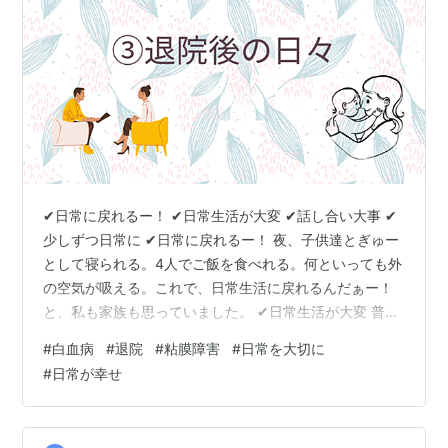
✔︎日常に戻れるー！ ✔︎日常生活が大変 ✔︎話し合い大事 ✔︎
少しずつ日常に ✔︎日常に戻れるー！ 夜、子供達とぎゅー
として寝られる。4人でご飯を食べれる。何といっても外
の空気が吸える。これで、日常生活に戻れるんだぁー！
と、私も家族も思っていました。 ✔︎日常生活が大変 普通
にご飯を食べることが、まず難しいと気付かされまし
#
白血病
#
退院
#
粘膜障害
#
日常を大切に
た。粘膜障害のせいか、家の食事が濃く感じて仕方な
#
日常が幸せ
い。また、子供には残さず食べてと言ってる側で、自分
が残せない事のツラさ。そもそも食卓に座り続ける事自
体がツラい。食べたら、横になりたいけど、子供達が襲