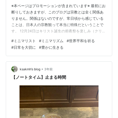
※本ページはプロモーションが含まれています※ 最初にお
断りしておきますが、このブログは宗教とは全く関係あ
りません。関係はないのですが、常日頃から感じている
ことは、日本人の宗教観って本当に特殊だということで
す。 12月24日はキリスト誕生の前夜祭を楽しみ（クリス
マス・イブ）、年が明けたら近所の神社に初詣に行き、
#
ミニマリスト
#
ミニマリズム
#
世界平和を祈る
結婚式は教会、葬式は寺。そういった、あらゆる宗教行
#
日常を大切に
#
豊かに生きる
事をごちゃまぜにした習慣が慣例化しているのは、世界
広しといえど日本だけだと思います。 さて、今回のテー
マは「世界平和」です。 豊かな人生を送るためには、ま
ずは世界が平和であることが何より大切だと実感してい
•
ksakmh’s blog
3年前
ます。私は難しいことは分かりませんが…
【ノートタイム】止まる時間