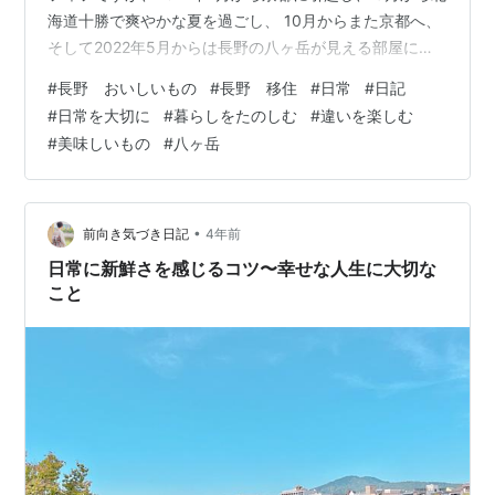
海道十勝で爽やかな夏を過ごし、 10月からまた京都へ、
そして2022年5月からは長野の八ヶ岳が見える部屋に引
っ越し暮らしています。 住みたい場所に住み、毎日仕事
#
長野 おいしいもの
#
長野 移住
#
日常
#
日記
の合間にお散歩を楽しみながら 一人暮らしをしていま
#
日常を大切に
#
暮らしをたのしむ
#
違いを楽しむ
す。 はじめましての方はこちらをご覧ください(^ ^) 「プ
#
美味しいもの
#
八ヶ岳
ロフィールとブログの紹介 - 人生で一度くらい」 台風が
過ぎ、 朝晩はすっかり冷え込むようになった長野です。
あたたかいハーブティやお茶が美味しい季節になりまし
た♪ …
•
前向き気づき日記
4年前
日常に新鮮さを感じるコツ〜幸せな人生に大切な
こと