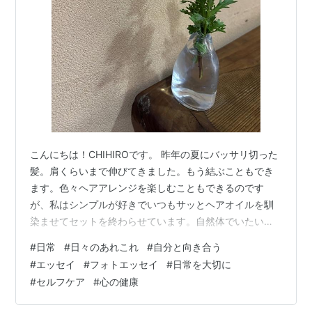
こんにちは！CHIHIROです。 昨年の夏にバッサリ切った
髪。肩くらいまで伸びてきました。もう結ぶこともでき
ます。色々ヘアアレンジを楽しむこともできるのです
が、私はシンプルが好きでいつもサッとヘアオイルを馴
染ませてセットを終わらせています。自然体でいたい
な、と思います。 先日、Ａちゃんと会いました。Ａちゃ
#
日常
#
日々のあれこれ
#
自分と向き合う
んのおうちの近くに素敵なオーガニックのカフェがあり
#
エッセイ
#
フォトエッセイ
#
日常を大切に
ます。そこで少し休憩。小さな店内の３つのテーブルと
#
セルフケア
#
心の健康
カウンター全てにお花が飾られていました。こういった
ひとつひとつの癒しがお店に人を呼んでいるんだな