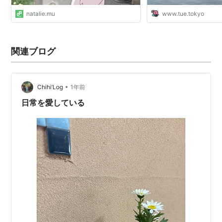
natalie.mu
www.tue.tokyo
関連ブログ
•
Chihi’Log
1年前
日常を愛している