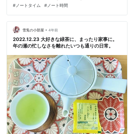
買って ^^ お茶タイム ホッ♡ いやいや〜〜お茶して良か
#
ノートタイム
#
ノート時間
った✨ 早る気持ちや 見過ごしそうになる自分の身体の疲
れを リセットしてくれた 止まる時間って 大事だな〜っ
て しみじみ思ったのでした ノートともパチリ✨ 幸 ノー
ト書けて最高だった リラックスできていたからか筆が進
•
雪兎の小部屋
4年前
んだ…
2022.12.23 大好きな緑茶に、まったり家事に。
年の瀬の忙しなさを離れたいつも通りの日常。