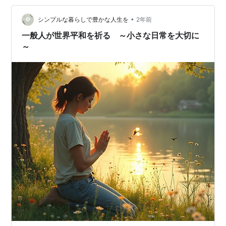
ぁ・・・と感じました。 Ａちゃんとはこの日、２０２５
年のゴールを４つのカテゴリーに分けて書いたりし…
•
シンプルな暮らしで豊かな人生を
2年前
一般人が世界平和を祈る ～小さな日常を大切に
～