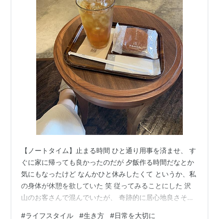
【ノートタイム】止まる時間 ひと通り用事を済ませ、 す
ぐに家に帰っても良かったのだが 夕飯作る時間だなとか
気にもなったけど なんかひと休みしたくて というか、私
の身体が休憩を欲していた 笑 従ってみることにした 沢
山のお客さんで混んでいたが、 奇跡的に居心地良さそう
な席があいたので ラッキー✨ ちゃっかりマドレーヌまで
#
ライフスタイル
#
生き方
#
日常を大切に