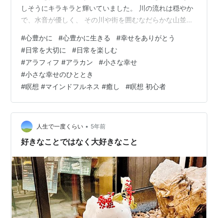
しそうにキラキラと輝いていました。 川の流れは穏やか
で、水音が優しく、 その川や街を囲むなだらかな山並
み、 空をのんびりと泳ぐ白い雲・・・ 世界は本当に美し
#
心豊かに
#
心豊かに生きる
#
幸せをありがとう
いですね。 住んでみたい街で暮らすことを始めて 一年が
#
日常を大切に
#
日常を楽しむ
経ちますが、 この一年毎日、 「ああ、今私は京都にいる
#
アラフィフ #アラカン
#
小さな幸せ
のだ」 「ああ、私は今北海道にいるのだ」と、 空の下を
#
小さな幸せのひととき
歩くたび、 太陽の光を浴びるたび、 川沿いを歩くたび、
#
瞑想 #マインドフルネス #癒し
#
瞑想 初心者
どこまでも広がる大地を車で走るたび、 実感し、感動
し、喜びが溢れます…
•
人生で一度くらい
5年前
好きなことではなく大好きなこと