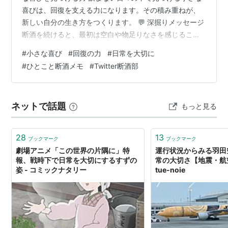
喜びは、回復を支える力になります。その積み重ねが、
新しい自分の生き方をつくります。 💬 深掘りメッセージ
断酒を続けると、最初は空白や物足りなさを感じること
があります。けれど、小さな喜びに気づく力は日常の中
#
小さな喜び
#
回復の力
#
日常を大切に
に必ず育っています。朝の光や温かい飲み物、誰かとの
#
ひとこと断酒メモ
#
Twitter断酒部
短い会話。そうした小さな出来事をしっかり感じること
が、心の栄養になります。大きな変化は一気に訪れませ
んが、小さな喜びを重ねることで回復の力が蓄えられま
ネットで話題
もっと見る
す。自分を褒め、できたことを認めながら進んでいく
と、少しずつ未来が明るくなります。今…
28
13
ブックマーク
ブックマーク
劇場アニメ「この世界の片隅に」特
運行状況からみる羽田
報、戦時下で日常を大切にするすずの
常の大切さ【地震・航空事
姿 - コミックナタリー
tue-noie