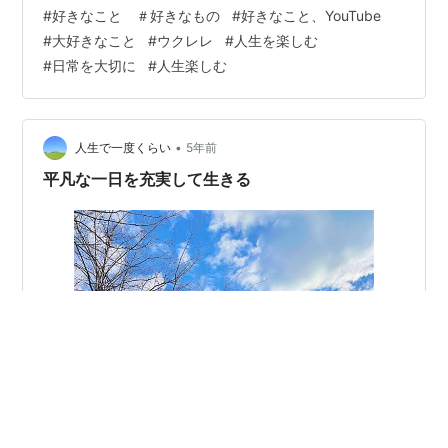
の方はこちらをご覧ください(^ ^) 「プロフィールとブロ
#
好きなこと ＃好きなもの
#
好きなこと、YouTube
グの紹介 - 人生で一度くらい」 ＊ 今日はウクレレのレッ
#
大好きなこと
#
ウクレレ
#
人生を楽しむ
スンでした♪ なかなか毎日弾くのは難しいですが、 でも
#
日常を大切に
#
人生楽しむ
レッスンに行くととても楽しいです(^^) 自分一人で自由
に弾くのもとても好きですが、 私は習い事をするのが
昔…
•
人生で一度くらい
5年前
平凡な一日を充実して生きる