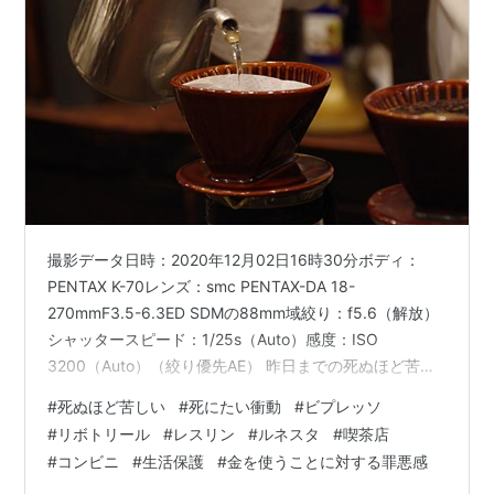
撮影データ日時：2020年12月02日16時30分ボディ：
PENTAX K-70レンズ：smc PENTAX-DA 18-
270mmF3.5-6.3ED SDMの88mm域絞り：f5.6（解放）
シャッタースピード：1/25s（Auto）感度：ISO
3200（Auto）（絞り優先AE） 昨日までの死ぬほど苦し
いとか死にたい衝動に駆られるというよりは良いのだろ
#
死ぬほど苦しい
#
死にたい衝動
#
ビプレッソ
うが、自分が生きていることが嫌で嫌でたまらない。 今
#
リボトリール
#
レスリン
#
ルネスタ
#
喫茶店
朝は午前３時に目が覚めた。このときは昨日までと同
#
コンビニ
#
生活保護
#
金を使うことに対する罪悪感
様、死ぬほど苦しい気持ちに囚われていた。それから少