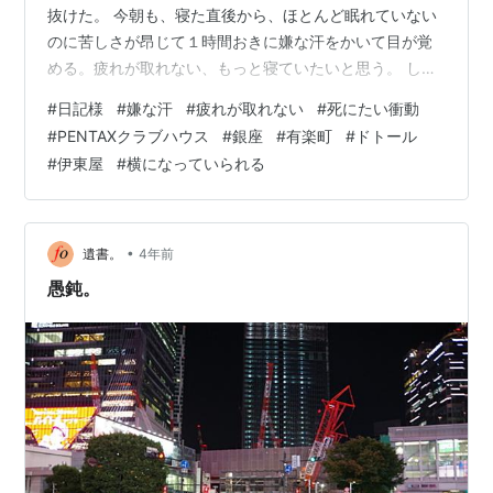
抜けた。 今朝も、寝た直後から、ほとんど眠れていない
のに苦しさが昂じて１時間おきに嫌な汗をかいて目が覚
める。疲れが取れない、もっと寝ていたいと思う。 しか
し、今日は、いつものように、死にたい衝動に襲われる
#
日記様
#
嫌な汗
#
疲れが取れない
#
死にたい衝動
ということは、あまりない（あることはある）。襲われ
#
PENTAXクラブハウス
#
銀座
#
有楽町
#
ドトール
る前に午前９時には無理してPCに向かう。 会社や役所が
#
伊東屋
#
横になっていられる
開いている時間だが、私としては、ものすごく早い時間
だ。そのくせに寝る時間が取れていないのが口惜しい。
PCは昨日からバックアップを取っているので起動したま
ま。Webページの巡回をする。スタート…
•
遺書。
4年前
愚鈍。