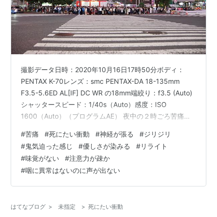
撮影データ日時：2020年10月16日17時50分ボディ：
PENTAX K-70レンズ：smc PENTAX-DA 18-135mm
F3.5-5.6ED AL[IF] DC WR の18mm端絞り：f3.5 (Auto)
シャッタースピード：1/40s（Auto）感度：ISO
1600（Auto）（プログラムAE） 夜中の２時ごろ苦痛や
死にたい衝動で目が覚める日が続いたので、ものすごく
#
苦痛
#
死にたい衝動
#
神経が張る
#
ジリジリ
久しぶりに午前８時半まで寝た。もっとも夜中に何度か
#
鬼気迫った感じ
#
優しさが染みる
#
リライト
目が覚めているし、起きたときにジリジリというか神経
#
味覚がない
#
注意力が疎か
が張ったような緊張があり、横になっているのが苦痛だ
#
咽に異常はないのに声が出ない
った。 神経が張ってジリジリとしているだけでなく、頭
の中でも金…
はてなブログ
>
未指定
>
死にたい衝動