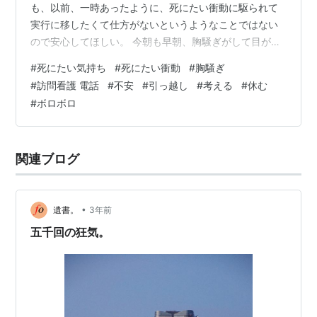
も、以前、一時あったように、死にたい衝動に駆られて
実行に移したくて仕方がないというようなことではない
ので安心してほしい。 今朝も早朝、胸騒ぎがして目が覚
めたが、その後、気持ちが死にたいというように変容し
#
死にたい気持ち
#
死にたい衝動
#
胸騒ぎ
た。訪問看護に電話をしたら音楽を聴いて気を楽に持っ
#
訪問看護 電話
#
不安
#
引っ越し
#
考える
#
休む
て、寝てしまったら寝てしまったで構いませんからと言
#
ボロボロ
われた。 確かに気が楽になって寝てしまったのだが、昼
食時に起きたら同じ気持ちの繰り返し。無理して起きて
腹が減っていないのに昼食を摂ったが、食べる気がしな
関連ブログ
い。再度、訪問看護に電話をしたら別の看護師さ…
•
遺書。
3年前
五千回の狂気。