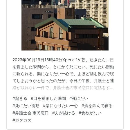
2023年09月19日16時40分Xperia 1Ⅴ 朝、起きたら、目
を覚ました瞬間から、とにかく死にたい。死にたい衝動
に駆られる。楽になりたい一心で、よほど酒を飲んで寝
てしまおうかと思ったのだが、今日の午後、弁護士と連
絡が取れない一件で、弁護士会の市民窓口に電話をする
ことになっている。 死にたい…。朝から、その衝動に駆
#
起きる
#
目を覚ました瞬間
#
死にたい
られてばかりいる。午後は弁護士会に電話をしたら力が
#
死にたい衝動
#
楽になりたい一心
#
酒を飲んで寝る
抜けた。もう、本当に駄目。食べる気もしない。こんな
#
弁護士会 市民窓口
#
力が抜ける
#
食欲がない
ガタガタになるとは思わなかったが、今日はペンを置
#
ガタガタ
く。命の危機95％。 ランキングサイトに参加しておりま
す。バナーをクリックしていただけると投票されます。