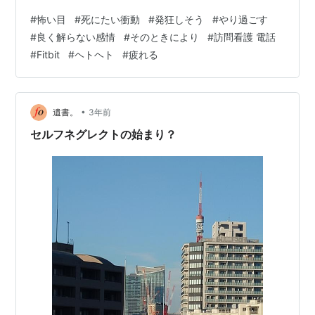
夜、死にたい衝動で目が覚め、それを堪えるのに必死だ
#
怖い目
#
死にたい衝動
#
発狂しそう
#
やり過ごす
った。それから少しは眠れたものの、今度は発狂しそう
#
良く解らない感情
#
そのときにより
#
訪問看護 電話
な気分。これは、経験したことがなければ何とも書きよ
#
Fitbit
#
ヘトヘト
#
疲れる
うがない。とにかく横になって、やり過ごす。 よく、夢
を見て、あ、夢だったとホッとすることがある人はいる
と思う。そ…
•
遺書。
3年前
セルフネグレクトの始まり？