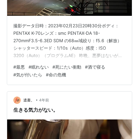
撮影データ日時：2023年02月23日20時30分ボディ：
PENTAX K-70レンズ：smc PENTAX-DA 18-
270mmF3.5-6.3ED SDM の68㎜域絞り：f5.6（解放）
シャッタースピード：1/10s（Auto）感度：ISO
3200（Auto）（プログラムAE） 昨晩、悪夢はないが、
ほぼ眠れない。死にたい衝動。よって酒で寝る。今、起
#
最悪
#
眠れない
#
死にたい衝動
#
酒で寝る
きたところ。気が付いたら夜だ。今晩、眠れるのか。命
#
気が付いたら
#
命の危機
の危機90％。 ランキングサイトに参加しております。
•
遺書。
4年前
生きる気力がない。