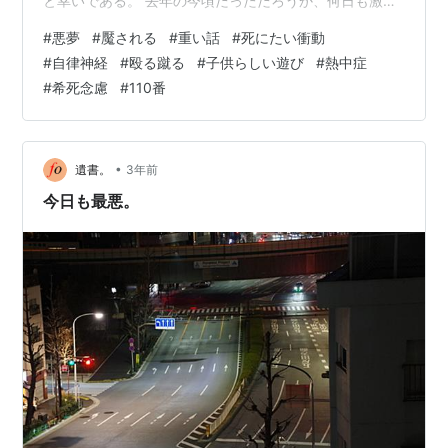
と幸いである。 去年の今頃だっただろうか、何日も激し
い死にたい衝動に駆られたことがある。そのときは、み
#
悪夢
#
魘される
#
重い話
#
死にたい衝動
どりがめ (id:fuwafuwa5) さんの、私に生きていて欲しい
#
自律神経
#
殴る蹴る
#
子供らしい遊び
#
熱中症
という言葉で生きる決心がついた。それがなければ死ん
#
希死念慮
#
110番
でいたと思う。自分の生が覚束なかった。 今も、その言
葉を思い起こさなければ生きているのが困難なくらい、
生きているのが辛い。といっても、机に向かえる程度に
苦しさが軽減したら、少しは…
•
遺書。
3年前
今日も最悪。