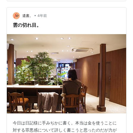
しウトウトして、午前５時過ぎに足が吊って目が覚め
る。 このとき、肩に力が入ったためと思われ…
•
遺書。
4年前
雲の切れ目。
今日は日記様に手みぢかに書く。本当は金を使うことに
対する罪悪感について詳しく書こうと思ったのだが力が