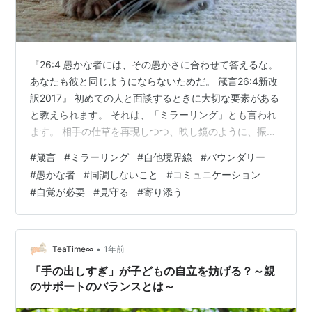
『26:4 愚かな者には、その愚かさに合わせて答えるな。
あなたも彼と同じようにならないためだ。 箴言26:4新改
訳2017』 初めての人と面談するときに大切な要素がある
と教えられます。 それは、「ミラーリング」とも言われ
ます。 相手の仕草を再現しつつ、映し鏡のように、振る
舞うことです。 それにより、共感性が芽生え、会話がス
#
箴言
#
ミラーリング
#
自他境界線
#
バウンダリー
ムーズになると言うのです。 これは、相手の存在に対し
#
愚かな者
#
同調しないこと
#
コミュニケーション
て承認するアプローチだと考えています。 しかし、それ
#
自覚が必要
#
見守る
#
寄り添う
にも限度があります。 暴力的振る舞いなどは、許容でき
ないからです。 まあ、「ボディコンタクト」という特殊
な領域なら話しは別でしょうね。 対面するときのミラー
リングは、合わせ…
•
TeaTime∞
1年前
「手の出しすぎ」が子どもの自立を妨げる？～親
のサポートのバランスとは～