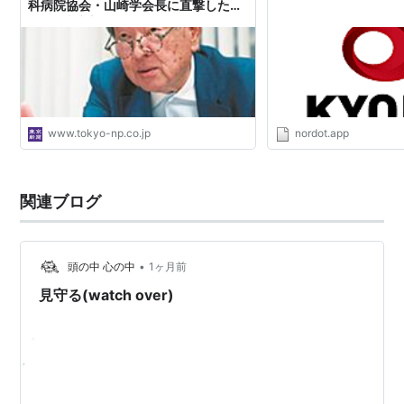
科病院協会・山崎学会長に直撃した
ら…：東京新聞デジタル
www.tokyo-np.co.jp
nordot.app
関連ブログ
•
頭の中 心の中
1ヶ月前
見守る(watch over)