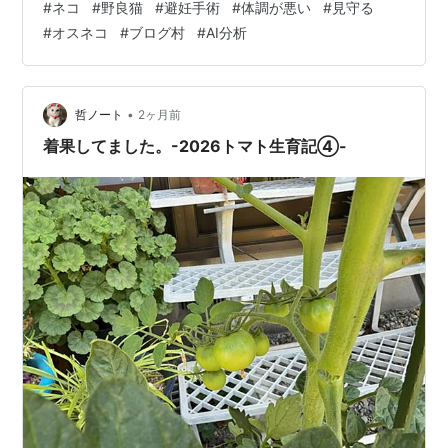
#
ネコ
#
野良猫
#
避妊手術
#
体調が悪い
#
見守る
#
オスネコ
#
ブログ村
#
AI分析
•
哲ノート
2ヶ月前
着果してました。-2026トマト生育記④-