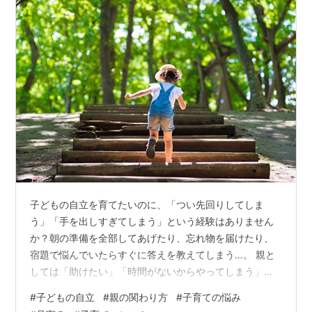
子どもの自立を育てたいのに、「つい先回りしてしま
う」「手を出しすぎてしまう」という経験はありません
か？朝の準備を全部してあげたり、忘れ物を届けたり、
宿題で悩んでいたらすぐに答えを教えてしまう…。 親と
しては「助けたい」「時間がないからやってしまう」と
いう思いからの行動ですが、実はそれが子どもの成長を
#
子どもの自立
#
親の関わり方
#
子育ての悩み
妨げてしまうことがあります。 この記事では、子どもの