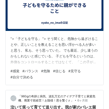
">「子どもを守る」 "> そう聞くと、危険から遠ざけるこ
とや、正しいことを教えることを思い浮かべる人が多い
と思う。 私も、そう思っていた。 でも最近、少し違うの
かもしれないと感じている。 子どもを守るというのは、
外側をコントロールすることではなくて、 「この子が、
自分で感じて、選べる状態を守ること」 なんじゃないか
#
感覚
#
バランス
#
危険
#
信じる
#
見守る
と思う。 例えば、 ・嫌だと思ったときに、「嫌だ」と感
#
自分で決める
じていいこと・違和感を無視しなくていいこと・その場
から離れていいこと そういう感覚が、ちゃんと残ってい
ること。 それが、本当の意味での「守る」なんじゃない
「960gの奇跡と病気、波乱万丈のアイデア子育てと家庭危
かと思う。 大人が全部決めてしまうと、子どもは一見守
•
機、廃業寸前経営！お陰様！恩を繋ぐ♬」
6ヶ月前
られているようで、 「…
泣いて笑って育てて送り出す。我が家のバレエ留