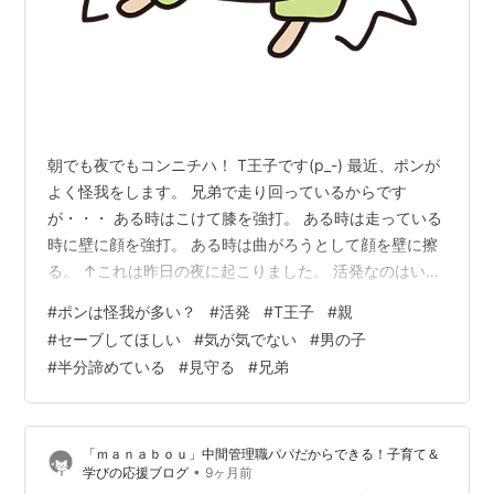
朝でも夜でもコンニチハ！ T王子です(p_-) 最近、ポンが
よく怪我をします。 兄弟で走り回っているからです
が・・・ ある時はこけて膝を強打。 ある時は走っている
時に壁に顔を強打。 ある時は曲がろうとして顔を壁に擦
る。 ↑これは昨日の夜に起こりました。 活発なのはいい
事なんですけど、 親としては少しセーブしてほしい(-_-;)
#
ポンは怪我が多い？
#
活発
#
T王子
#
親
嫁さんも気が気でないみたいですし••• ※男の子なので半
#
セーブしてほしい
#
気が気でない
#
男の子
分諦めてます（笑） ただ、大きなケガだけしないように
#
半分諦めている
#
見守る
#
兄弟
ソッと見守っていければと思います。 (；一_一) では×2
「ｍａｎａｂｏｕ」中間管理職パパだからできる！子育て＆
•
学びの応援ブログ
9ヶ月前