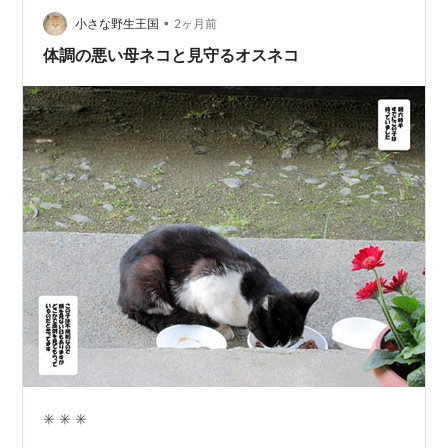
•
小さな野生王国
2ヶ月前
体調の悪い母ネコと見守るオスネコ
✳️ ✳️ ✳️