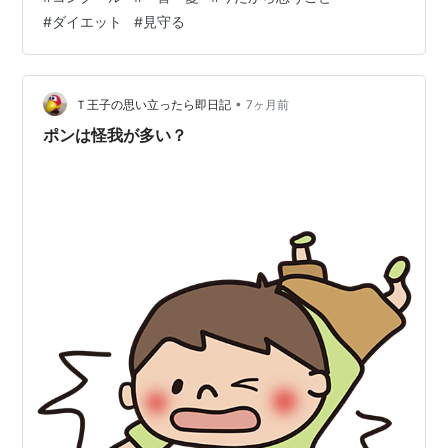
金！！お金問題！！！ 今思えば、私の方が必死で・・振
#
ダイエット
#
見守る
り返るのが怖い（笑） 二人三脚のサポート 子どもとの関
係 子ども二人が同じ習い事 先生や周りとの関係 食事・
ダイエット・生まれ持った体形 コンクールへの挑戦や一
喜一憂 続けるとい…
•
Ｔ王子の思い立ったら即日記
7ヶ月前
ポンは怪我が多い？