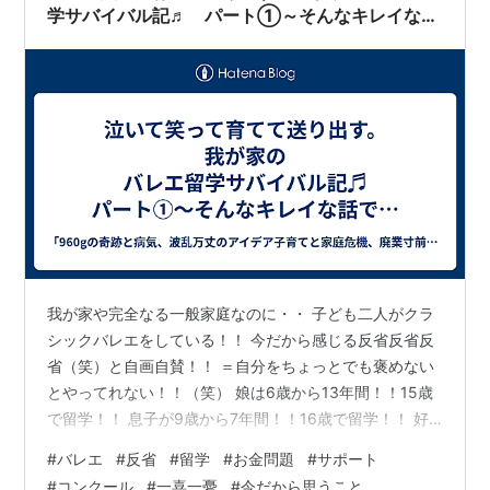
学サバイバル記♬ パート①～そんなキレイな話
では終わらない！！！～
我が家や完全なる一般家庭なのに・・ 子ども二人がクラ
シックバレエをしている！！ 今だから感じる反省反省反
省（笑）と自画自賛！！ ＝自分をちょっとでも褒めない
とやってれない！！（笑） 娘は6歳から13年間！！15歳
で留学！！ 息子が9歳から7年間！！16歳で留学！！ 好
きなことを何とか続けたら、今に至ったわけだが・・ そ
#
バレエ
#
反省
#
留学
#
お金問題
#
サポート
んなキレイな話では終わらない！！！（笑） お金！お
#
コンクール
#
一喜一憂
#
今だから思うこと