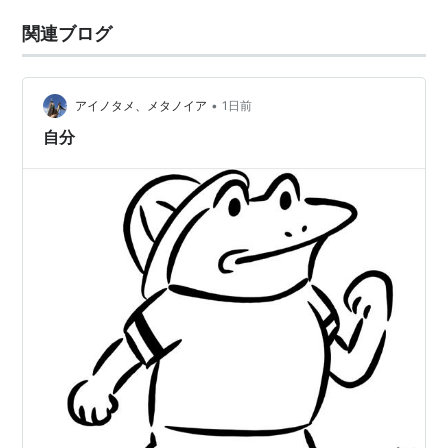
関連ブログ
•
アイノタメ、メタノイア
1日前
自分