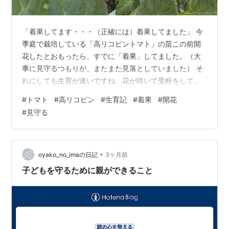
「着果してます・・・（正確には）着果してました」 今
季庭で栽培している「高リコピントマト」の苗この前開
花したとおもったら、すでに「着果」してました。（大
事に見守るつもりが、またまた見落としていました） そ
れにしても生育が速いですね、花が咲いて受粉をして実
がなって・・・ってことだけど、うまくできてんだぁ。
#
トマト
#
高リコピン
#
生育記
#
着果
#
開花
これから雨の季節、だいじに養生して大きな実に育つよ
#
見守る
うこれからも見守りますよ・・・。
goody4350.hatenablog.com
goody4350.hatenablog.com
goody4350.hatenablog.com
•
oyako_no_imaの日記
3ヶ月前
子どもを守るために親ができること