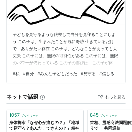
子どもを見守るような眼差しで自分を見守ることにしよ
う この子は、生まれたことが既に奇跡 生きているだけ
で、ありがたい存在 この子は、どんなことがあっても大
丈夫 この子には、無限の可能性がある この子には、無限
のパワーが備わっている この子の喜びは、この子が体験
しようと自らがしている喜びであり この子の悲しみは、
#
私
#
自分
#
みんな子どもだった
#
見守る
#
信じる
この子が体験したいと自らがしている悲しみである この
子が癒やされ、笑顔になる過程の経験はこの子をさらに
強く、やさしい人にする この子は自分 子どもを見守るよ
ネットで話題
もっと見る
うな眼差しで自分を見守ることにしよう 今日はここま
で、また明日
1057
845
ブックマーク
ブックマーク
身体拘束「なぜ心が痛むの？」「地域
首相、霊感商法問題解
で見守る？あんた、できんの？」精神
りで ｜ 共同通信