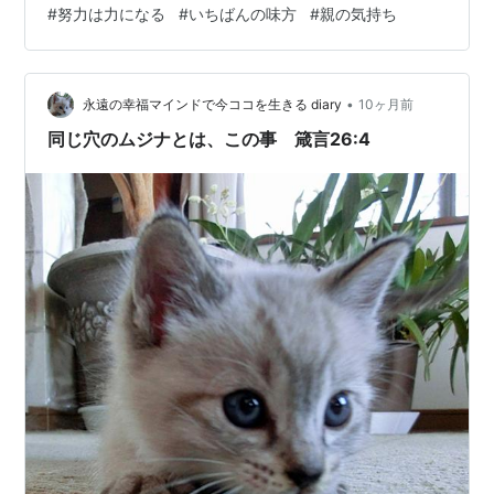
#
努力は力になる
#
いちばんの味方
#
親の気持ち
で、子どもたちの気持ちも親の気持ちも、何度も経験し
てきました。 www.youtube.com 受験生のみなさんは、
もう、ほんとうに十分に頑張っています。 毎日の勉強、
模試の振り返り、面接の練習…そのすべてを、自分の力
•
永遠の幸福マインドで今ココを生きる diary
10ヶ月前
で乗り越えてきた。だ…
同じ穴のムジナとは、この事 箴言26:4