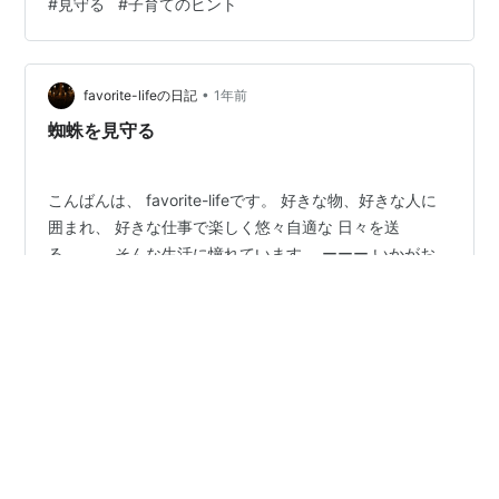
#
見守る
#
子育てのヒント
自立を妨げる親の行動と、自立を育てるための正しい関
わり方を具体例とともに紹介します。 なぜ親は子どもに
「手を出しすぎて」しまうのか 子どもの自立を支えたい
と思っているのに、ついお世話をしてしまうのはなぜで
•
favorite-lifeの日記
1年前
しょうか？ 心配だから：失敗させたくない気持…
蜘蛛を見守る