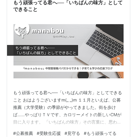
もう頑張ってる君へ──「いちばんの味方」として
できること
もう頑張ってる君へ──「いちばんの味方」としてできる
こと おはようございますm(_ _)m １１月といえば、公募
推薦（大学受験）の季節がやってきました。街を歩け
ば……やっぱりＴＶです、カロリーメイトの新しいCMが
目に入ります。 「いちばんの味方」その言葉に、思わず
胸が温かくなるのは、受験生も親も同じなのじゃないで
#
公募推薦
#
受験生応援
#
見守る
#
もう頑張ってる
しょうか？今年も我が家には大学受験生がおりますの