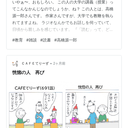
いやぁ〜、おもしろい。 この人の大学の講義（授業）っ
福武書店, 1992.2. -- (福武文庫)
てこんなかんじなのでしょうか、ね？ この人とは、高橋
文学じゃないかもしれない症候群 / 高橋源一郎. -- 朝
源一郎さんです。 作家さんですが、大学でも教鞭を執ら
日新聞社, 1992.8
れてますよね。 ラジオなんかでもお話しを伺っていて、
日頃から親しみを感じています。 『「読む」って、どん
惑星P-13の秘密 / 高橋源一郎. -- 角川書店, 1992.10. -
なこと？ NHK出版 学びのきほん』を読みました。 随所
- (角川文庫)
#
教育
#
雑談
#
読書
#
高橋源一郎
に遊び心みたいなものが潜んでいて、「ちょっとおふざ
ペンギン村に陽は落ちて / 高橋源一郎. -- 集英社,
け？」 そんなふうに途中までは感じていたのですが、後
1992.8. -- (集英社文庫)
半はやられました。 考えさせられた〜。 さすが、大学で
文学王 / 高橋源一郎. -- ブロンズ新社, 1993.4
•
教鞭をとってらっしゃるだけある。 高橋源一郎先生の大
ＣＡＦＥてりーず
2ヶ月前
平凡王 / 高橋源一郎. -- ブロンズ新社, 1993.6
切にしている原則というものがありました。 それがこれ
恍惚の人 再び
競馬探偵のいちばん熱い日 / 高橋源一郎. -- ミデアム
ですー 問題山積みの文章…
出版社, 1993.10
追憶の一九八九年 / 高橋源一郎. -- 角川書店, 1994.3.
-- (角川文庫)
網浜直子写真集 / 山岸伸[他]. -- 風雅書房, 1994.12
正義の見方 / 高橋源一郎. -- 徳間書店, 1994.6
中吊り小説 / 吉本ばなな. -- 新潮社, 1994.12. -- (新潮