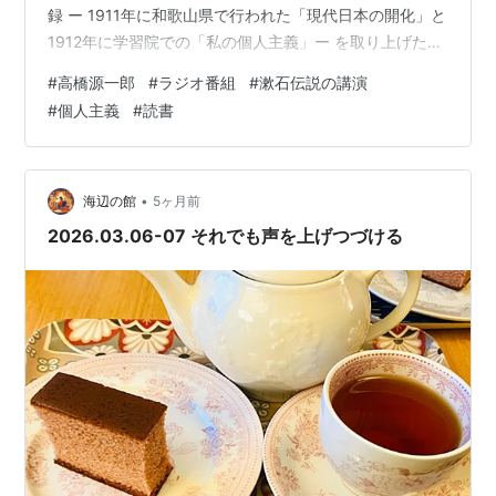
録 ー 1911年に和歌山県で行われた「現代日本の開化」と
ウ[他]. -- 講談社, 1998.3. -- (世界の絵本)
1912年に学習院での「私の個人主義」ー を取り上げた授
競馬探偵T氏の事件簿 / 高橋源一郎. -- 読売新聞社,
業でした。 漱石は1910年6月に胃潰瘍で倒れ、生死をさ
1998.4
#
高橋源一郎
#
ラジオ番組
#
漱石伝説の講演
まよった。1910年と言えば大逆事件があった年。5月に
文学なんかこわくない / 高橋源一郎. -- 朝日新聞社,
#
個人主義
#
読書
は天皇暗殺を企てたとして多くの社会主義者や無政府主
1998.10
義者が逮捕され、翌1911年、死刑判決がでるとすぐに処
即効ケイバ源一郎の法則 / 高橋源一郎. -- 青春出版
刑された（大逆事件は冤罪とも言われる）。 漱石は1911
社, 1998.10
年8月、この事件を起こした仲間がいた和歌山にわざわざ
•
海辺の館
5ヶ月前
退屈な読書 / 高橋源一郎. -- 朝日新聞社, 1999.4
出向い…
2026.03.06-07 それでも声を上げつづける
あ・だ・る・と / 高橋源一郎. -- 主婦と生活社,
1999.3
二葉亭四迷 / 二葉亭四迷[他]. -- 筑摩書房, 2000.9. --
(明治の文学 ; 第5巻)
ゴーストバスターズ / 高橋源一郎. -- 講談社,
2000.11. -- (講談社文庫)
まっくろスマッジ / ジョン・ロウ[他]. -- 講談社,
2000.12. -- (世界の絵本)