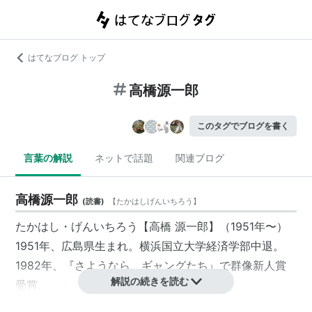
はてなブログ トップ
高橋源一郎
このタグでブログを書く
言葉の解説
ネットで話題
関連ブログ
高橋源一郎
(
読書
)
【
たかはしげんいちろう
】
たかはし・げんいちろう【高橋 源一郎】（1951年〜）
1951年、広島県生まれ。横浜国立大学経済学部中退。
1982年、『さようなら、ギャングたち』で群像新人賞
解説の続きを読む
受賞。