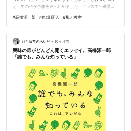
と、男の子が予想を述べ始めました。クラスで一番賢く
てよく発言する子です。「ドッチボールを半分に切った
#
高橋源一郎
#
東畑 開人
#
飛ぶ教室
ら…」言いたいことはあるのですが、うまく伝えること
ができずに困っています。しかし、だんだんと分かって
きました。つまり、「ドッチボールを半分に切ると、中
•
の空気が抜けてしまって、断面はなんとも表しようのな
旅と日常のあいだ
10ヶ月前
い形になる」子どもたちは真面目に正直によく考えてい
興味の扉がどんどん開くエッセイ。高橋源一郎
ます。授業では教師にとって都合のいい反応を期待し
『誰でも、みんな知っている」
て…