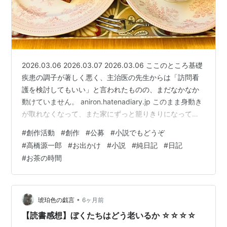
もっとも危険な読書 / 高橋源一郎. -- 朝日新聞社,
2001.4
日本文学盛衰史 / 高橋源一郎. -- 講談社, 2001.5
文学なんかこわくない / 高橋源一郎. -- 朝日新聞社,
2001.6. -- (朝日文庫)
2026.03.06 2026.03.07 2026.03.06 ここのところ基礎
ゴヂラ / 高橋源一郎. -- 新潮社, 2001.12
疾患の調子が著しく悪く、主治医の先生からは「訪問看
官能小説家 / 高橋源一郎. -- 朝日新聞社, 2002.2
護を検討してもいい」と言われたものの、まだなかなか
戦後短篇小説再発見. 10 / 講談社文芸文庫. -- 講談社,
動けていません。 aniron.hatenadiary.jp このまま身動き
2002.3. -- (講談社文芸文庫)
が取れなくなって、また家にずっと籠りきりになってし
まったらどうしよう……という不安とはいつも闘っていま
あ・だ・る・と / 高橋源一郎. -- 集英社, 2002.1. --
#
創作活動
#
創作
#
公募
#
小説でもどうぞ
す。 外出した日にはカレンダーやスケジュール帳に記録
(集英社文庫)
#
高橋源一郎
#
お出かけ
#
小説
#
純日記
#
日記
をつけるようにして、できるだけ間が空かないようにし
サヨナラだけが人生だ / 安野光雅,高橋源一郎,高山文
#
お茶の時間
たり、樺沢紫苑Dr.が朝散歩を勧める動画などをちょくち
彦. -- 恒文社21, 2002.3. -- (随想集「プロムナード」
ょく観て、自分を奮い立たせていますが、気力だけでは
; 2)
どうしようもないことも多くて、もう…
この官能小説がスゲェ! / 高橋源一郎と官能小説研究
•
琥珀色の戯言
6ヶ月前
会. -- ベストセラーズ, 2002.1
【読書感想】ぼくたちはどう老いるか ☆☆☆☆
君が代は千代に八千代に / 高橋源一郎. -- 文芸春秋,