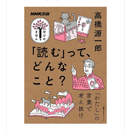
1989.10
ジェイムス・ジョイスを読んだ猫 / 高橋源一郎. -- 講
談社, 1990.8. -- (講談社文庫)
文学. 1990 / 日本文芸家協会. -- 講談社, 1990.4
惑星P-13の秘密 / 高橋源一郎. -- 角川書店, 1990.11
追憶の一九八九年 / 高橋源一郎. -- スイッチ・
コーポ
レイション
書籍出版部, 1990.4. -- (Switch library)
優雅で感傷的な日本野球 / 高橋源一郎. -- 河出書房新
社, 1991.4. -- (河出文庫)
ブライト・ライツ、ビッグ・シティ / ジェイ・マキ
ナニー[他]. -- 新潮社, 1991.5. -- (新潮文庫)
ロンメル進軍 /
リチャード・ブローティガン
[他]. --
思潮社, 1991.11
競馬探偵の憂鬱な月曜日 / 高橋源一郎. -- ミデアム出
版社, 1991.12
中吊り小説 / 吉本ばなな. -- 新潮社, 1991.12
文学がこんなにわかっていいかしら / 高橋源一郎. --