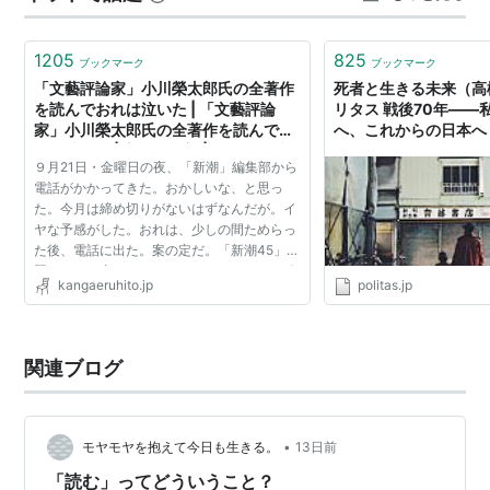
源一郎[他]. -- 講談社, 1986.8
震が発生しましたので、運動を中止してくださいと ふれ
てまわることにです。 一階はプー…
ジェイムス・ジョイスを読んだ猫 / 高橋源一郎. -- 講
1205
825
ブックマーク
ブックマーク
談社, 1987.2
「文藝評論家」小川榮太郎氏の全著作
死者と生きる未来（高
を読んでおれは泣いた | 「文藝評論
リタス 戦後70年――
ブライト・ライツ,ビッグ・シティ / ジェイ・マキナ
家」小川榮太郎氏の全著作を読んでお
へ、これからの日本へ
ニー[他]. -- 新潮社, 1988.1
れは泣いた | 高橋源一郎 | Webでも考
９月21日・金曜日の夜、「新潮」編集部から
える人 | 新潮社
虹の彼方に / 高橋源一郎. -- 新潮社, 1988.4. -- (新潮
電話がかかってきた。おかしいな、と思っ
文庫)
た。今月は締め切りがないはずなんだが。イ
ヤな予感がした。おれは、少しの間ためらっ
優雅で感傷的な日本野球 / 高橋源一郎. -- 河出書房新
た後、電話に出た。案の定だ。「新潮45」問
社, 1988.3
題について書いてくれ、というのである。確
kangaeruhito.jp
politas.jp
ジョン・レノン対火星人 / 高橋源一郎. -- 新潮社,
かに、おれは、その問題についてツイッター
上で少しだけ発言を...
1988.10. -- (新潮文庫)
文学がこんなにわかっていいかしら / 高橋源一郎. --
関連ブログ
福武書店, 1989.4
ぼくがしまうま語をしゃべった頃 / 高橋源一郎. -- 新
潮社, 1989.6. -- (新潮文庫)
•
モヤモヤを抱えて今日も生きる。
13日前
ペンギン村に陽は落ちて / 高橋源一郎. -- 集英社,
「読む」ってどういうこと？