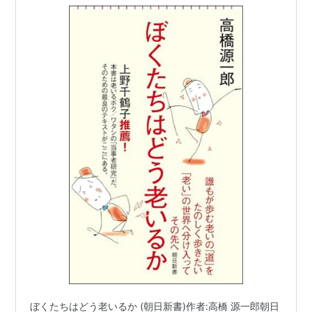
2002.5.
一億三千万人のための小説教室 / 高橋源一郎. -- 岩波
書店, 2002.6. -- (岩波新書)
日本語を生きる 21世紀文学の創造 / 谷川 俊太郎. --
岩波書店, 2003.3.
人に言えない習慣、罪深い愉しみ―読書中毒者の懺
悔 / 高橋源一郎. -- 朝日新聞社, 2003.9. -- (朝日文
庫)
私生活 / 高橋源一郎. -- 集英社インターナショナル,
2004.2.
ジョン・レノン対火星人 / 高橋源一郎. -- 講談社,
2004.4. -- (講談社文芸文庫)
日本文学盛衰史 / 高橋源一郎. -- 講談社, 2004.6. --
(講談社文庫)
対談
ぼくたちはどう老いるか (朝日新書)作者:高橋 源一郎朝日