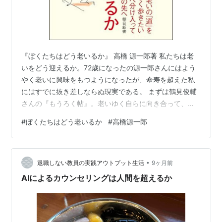
『ぼくたちはどう老いるか』 高橋 源一郎著 私たちは老
いをどう迎えるか。72歳になったの源一郎さんにはよう
やく老いに興味をもつようになったが、傘寿を超えた私
にはすでに抜き差しならぬ現実である。 まずは鶴見俊輔
さんの『もうろく帖』。老いゆく自らに向き合って、６
９歳から88歳まで、断片的に記される鶴見さんの老いの
#
ぼくたちはどう老いるか
#
高橋源一郎
現実を、源一郎さんの長い長い感想と共に読む。 「自ら
をよぼよぼと見さだめることのむずかしさ。それには
日々の努力がいる。」 鏡を見る。鏡の中の自分を見る。
•
自分なのに自分じゃないようなトシヨリを見る。 「もう
退職しない教員の実践アウトプット生活
9ヶ月前
ろくをもうろくのなかから見る方法をさがす。」 老いを
AIによるカウンセリングは人間を超えるか
面白がり、老いの本質のもうろくをし…