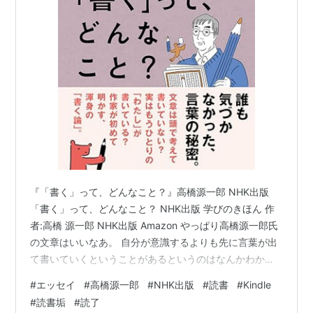
『「書く」って、どんなこと？』高橋源一郎 NHK出版
「書く」って、どんなこと？ NHK出版 学びのきほん 作
者:高橋 源一郎 NHK出版 Amazon やっぱり高橋源一郎氏
の文章はいいなあ。 自分が意識するよりも先に言葉が出
て書いていくということがあるというのはなんかわか
る。 ブログを読み直した時に、自分から出た文章だと感
#
エッセイ
#
高橋源一郎
#
NHK出版
#
読書
#
Kindle
じることもあれば、これ誰かいたんだろう…えっ、自
#
読書垢
#
読了
分？みたいのもある。意識するより先に書いたときは、