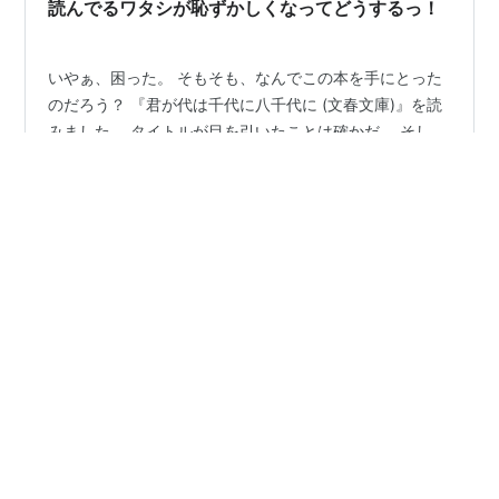
ラマシリーズ「アストリッドとラファエル」（アマプラ
読んでるワタシが恥ずかしくなってどうするっ！
をチェックした）などなど。 かつてパーソナリ…