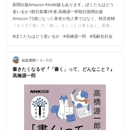
作家との一時間 / 富岡幸一郎. -- 日本文芸社, 1990.10
新聞出版Amazon Kindle版もあります。ぼくたちはどう
現代文学をたたかう (柄谷行人&高橋源一郎) 群像, --
老いるか (朝日新書)作者:高橋源一郎朝日新聞出版
講談社, 1992.05
Amazon 72歳になった著者が他人事ではなく、鶴見俊輔
『もうろく帖』の「老い」をじっくり考えぬく。家族に
魂の唯物論的な擁護のために /
蓮實重彦
. -- 日本文芸
とっての老いは不朽の名作『恍惚の人』、谷川俊太郎の
社, 1994.4
#
ぼくたちはどう老いるか
#
高橋源一郎
#
高齢化社会
棺のそばで思ったこと、３歳下の実弟の死から身近な血
現代文学の読み方・書かれ方 /
渡部直己
. -- 河出書房
縁、ひとりで死ぬことを思う。注目の思索エッセイ。 病
新社, 1998.3
院でずっと働いている僕にとっては「老い」「老いた人
•
と向き合う家族」というのは、身近なテーマではあるの
如是鹿聞
6ヶ月前
です。僕自身も50代となり、自分自身の「老い」ととも
書きたくなるぞ『「書く」って、どんなこと？』
に、それを否定した…
高橋源一郎