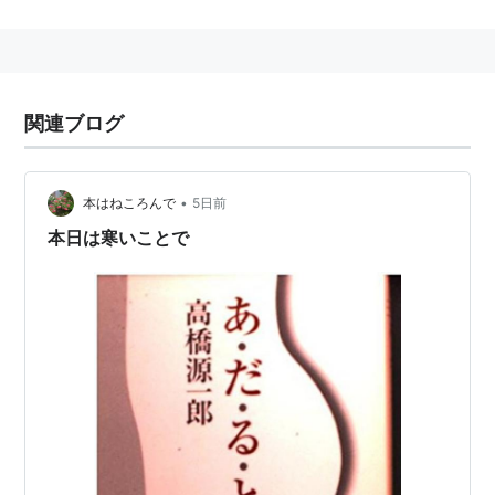
小説作品
長編
『さようなら、ギャングたち』
関連ブログ
『虹の彼方に（オーヴァー・ザ・レインボウ）』
『ジョン・レノン対火星人』
『優雅で感傷的な日本野球』
•
本はねころんで
5日前
『ゴーストバスターズ―冒険小説』
本日は寒いことで
『あ・だ・る・と』
『日本文学盛衰史』
『ゴヂラ』
『官能小説家』
作品集
『ペンギン村に陽は落ちて』
『惑星P-13の秘密』