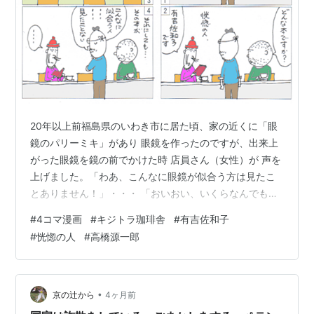
文庫)
文学じゃないかもしれない症候群 / 高橋源一郎. -- 朝
日新聞社, 1995.10. -- (朝日文芸文庫)
こっちをむいてよ、ピート! / マーカス・フィスター
[他]. -- 講談社, 1995.12. -- (世界の絵本)
これで日本は大丈夫 / 高橋源一郎. -- 徳間書店,
1995.12
20年以上前福島県のいわき市に居た頃、家の近くに「眼
鏡のパリーミキ」があり 眼鏡を作ったのですが、出来上
競馬探偵の逆襲 / 高橋源一郎. -- ミデアム出版社,
がった眼鏡を鏡の前でかけた時 店員さん（女性）が 声を
1995.9
上げました。「わあ、こんなに眼鏡が似合う方は見たこ
あかちゃんカラスはうたったよ / ジョン・ロウ[他]. -
とありません！」・・・ 「おいおい、いくらなんでも言
- 講談社, 1996.2. -- (世界の絵本)
いすぎだろ」とさすがに思いましたが「そ・そうですか
こんな日本でよかったら / 高橋源一郎. -- 朝日新聞
#
4コマ漫画
#
キジトラ珈琲舎
#
有吉佐和子
あ？へへへ」と照れ笑いした記憶があります、しばらく
社, 1996.4
#
恍惚の人
#
高橋源一郎
歯が浮いてましたが。 先日のキジトラ珈琲舎での本読
文学王 / 高橋源一郎. -- 角川書店, 1996.3. -- (角川文
み、有吉佐和子の「恍惚の人」1972年に出版された 当時
庫)
の大ベストセラーですが未だに人気があるようで2025年
に78刷とあります。 少し前に読んだ「青い壺」が面白か
•
平凡王 / 高橋源一郎. -- 角川書店, 1996.5. -- (角川文
京の辻から
4ヶ月前
ったのでいつか読もうと思っ…
庫)