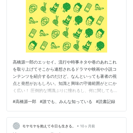
高橋源一郎のエッセイ。流行や時事ネタや巷のあれこれ
を取り上げてそこから連想されるドラマや映画や小説コ
ンテンツを紹介するのだけど、なんといっても著者の視
点と発想がおもしろい。知識と興味の守備範囲がとにか
く広い！ 圧倒的な博識ぶりに憧れるし、何に関しても好
奇心を持って接しようとする姿勢を尊敬するし、軽妙か
#
高橋源一郎
#
誰でも、みんな知っている
#
読書記録
つ示唆に満ちた文章が心地よい。 ページをめくるたびに
刺激を受けて、自分でももっと知りたくなったもの多
数。お笑い芸人の鈴木ジェロニモさん（Youtubeを見
•
た）、画家・中園孔二（評伝を読んだ）、フランスのド
モヤモヤを抱えて今日も生きる。
10ヶ月前