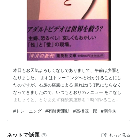
『君が代は千代に八千代に』
『性交と恋愛にまつわるいくつかの物語』
『ミヤザワケンジ・グレーテストヒッツ』
全作品リスト
さようなら、ギャングたち / 高橋源一郎. -- 講談社,
1982.10
虹の彼方に / 高橋源一郎. -- 中央公論社, 1984.8
本日もお天気よろしくなしでありまして、午前は少雨と
泳ぐ人 / 操上和美,高橋源一郎. -- 冬樹社, 1984.11
なりました。 まずはトレーニングへと出かけることにし
たのですが、右足の痛風による 腫れはほぼ気にならなく
ジョン・レノン対火星人 / 高橋源一郎. -- 角川書店,
なってきましたので、いつもとおりのメニュー をこなし
1985.1
ましょうと、とりあえず有酸素運動を１時間やることに
さようなら、ギャングたち / 高橋源一郎. -- 講談社,
です。 引き続きでマシンをつかってのパワトレにかかり
1985.3. -- (講談社文庫)
#
トレーニング
#
有酸素運動
#
高橋源一郎
#
南伸坊
ましょうと思い、とり かかろうとした時に、近くにいた
ぼくがしまうま語をしゃべった頃 / 高橋源一郎. --
人が地震だねとつぶやき、そのあとに 震度二くらいかな
JICC出版局, 1985.6
と言ってました。 当方は、ほとんど気がつかなかったの
ネットで話題
もっと見る
朝、起きて、君には言うことが何もないなら / 高橋
ですが、それからまもなく施設の スタッフが震度三の地