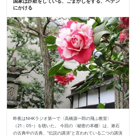
国家は詐欺をしている、ごまかしをする、ペテン
にかける
タカハシさんの生活と意見 / 高橋源一郎. -- 東京書
籍, 1996.6
ピートとうさんとティムぼうや / マーカス・フィス
ター[他]. -- 講談社, 1996.9. -- (世界の絵本)
競馬漂流記 / 高橋源一郎. -- ミデアム出版社, 1996.12
「夢競馬」奮戦記 / 高橋源一郎. -- 日本テレビ放送
網, 1997.3
さようなら、ギャングたち / 高橋源一郎. -- 講談社,
1997.4. -- (講談社文芸文庫)
ゴーストバスターズ / 高橋源一郎. -- 講談社, 1997.6
投稿少年 / 高橋源一郎. -- 角川書店, 1997.2. -- (角川
mini文庫)
いざとなりゃ本ぐらい読むわよ / 高橋源一郎. -- 朝日
新聞社, 1997.11
昨夜はNHKラジオ第一で〈高橋源一郎の飛ぶ教室〉
日本の名随筆. 別巻 80. -- 作品社, 1997.10
（21：05-）を聴いた。 今回の〈秘密の本棚〉は、漱石
アルマジロがアルマジロになったわけ / ジョン・ロ
の古典中の古典、“伝説の講演”と言われている二つの講演