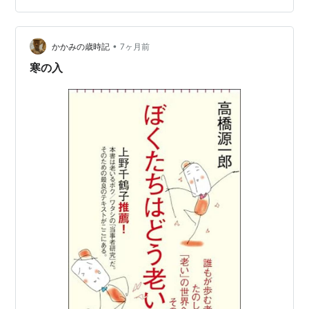
これ誰かいたん？の感じが強いかな。 この中で自分がや
ってないのは、自分の「本当の」ことを書くこと、自分
に向って書くことかな。できないよなあ。ブレーキある
•
かかみの歳時記
7ヶ月前
もんね。 この本を読んで…
寒の入