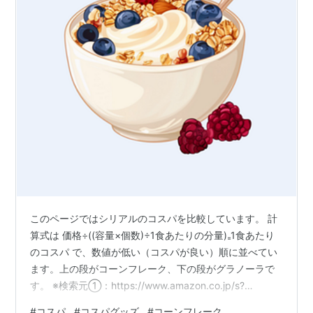
このページではシリアルのコスパを比較しています。 計
算式は 価格÷((容量×個数)÷1食あたりの分量)₌1食あたり
のコスパ で、数値が低い（コスパが良い）順に並べてい
ます。上の段がコーンフレーク、下の段がグラノーラで
す。 ※検索元①：https://www.amazon.co.jp/s?
k=%E3%82%B3%E3%83%BC%E3%83%B3%E3%83%95
#
コスパ
#
コスパグッズ
#
コーンフレーク