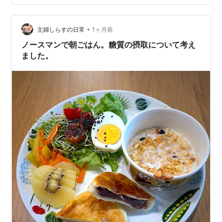
維） この日はちょっと胃腸がお疲れ気味でした。 甘い物
なら食べられそうだったので、プロテイン強化型シリア
•
ルとスナック系シリアルをハーフ&ハーフで食べました。
主婦しらすの日常
1ヶ月前
www.topvalu.net ごろグラ チョコナッツ(280g×8セッ
ノースマンで朝ごはん。糖質の摂取について考え
ト)【…
ました。