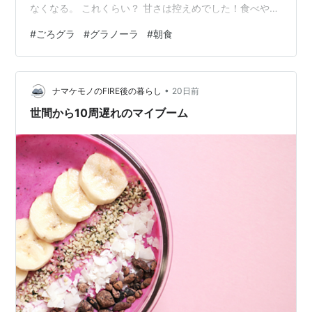
なくなる。 これくらい？ 甘さは控えめでした！食べやす
かったです。 いちごクランチは口の中でほろほろと溶け
#
ごろグラ
#
グラノーラ
#
朝食
ていく感じ。 栄養がちゃんと摂れるのがいいですね。 コ
ーンフレーク・グラノーラ系のデメリットは、なんとい
っても歯に詰まりやすくて虫歯になりやすいところ。 小
•
さい頃から好きなんだけど、虫歯になりやすいからあん
ナマケモノのFIRE後の暮らし
20日前
まり食べてなかったんですよね。 今は歯医者に定期検診
世間から10周遅れのマイブーム
には行ってるから大丈夫かな？気…