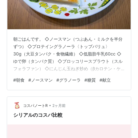
朝ごはんです。 ◇ノースマン（つぶあん・ミルクを半分
ずつ） ◇プロテイングラノーラ〈トップバリュ〉
30g（大豆タンパク・食物繊維） ◇低脂肪牛乳60cc ◇
ゆで卵（タンパク質） ◇ブロッコリースプラウト（スル
フォラファン） ◇にんじん玉ねぎ炒め（βカロテン・ケ
ルセチン） ◇プチトマト（リコピン） ◇サンゴールドキ
#
朝食
#
ノースマン
#
グラノーラ
#
糖質
#
献立
ウイ（ビタミンC・食物繊維） ◇黒胡麻（セサミン） こ
の日はお土産にいただいたノースマンを愉しむ朝ごはん
でした^_^ 粒あんは甘さ控えめの餡が上品な味わい、ミル
•
クは濃厚な甘味が子供から大人まで好みそうな和洋の味
コスパノートR
2ヶ月前
わいでした。パイ生地のほのかな塩気が甘さを引き立て
シリアルのコスパ比較
ているように感じました。 …