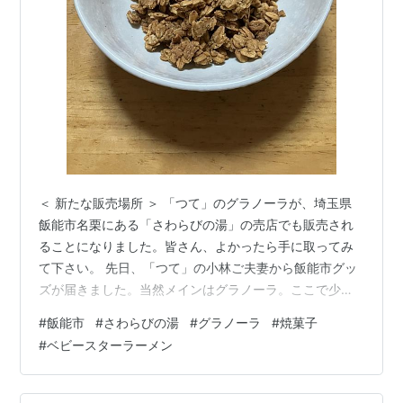
＜ 新たな販売場所 ＞ 「つて」のグラノーラが、埼玉県
飯能市名栗にある「さわらびの湯」の売店でも販売され
ることになりました。皆さん、よかったら手に取ってみ
て下さい。 先日、「つて」の小林ご夫妻から飯能市グッ
ズが届きました。当然メインはグラノーラ。ここで少し
紹介させていただきます。 ◆グラノーラ 山椒レモン◆
#
飯能市
#
さわらびの湯
#
グラノーラ
#
焼菓子
こちら、山椒と書いてありますが、目立つピリピリはあ
#
ベビースターラーメン
りません。レモンの方が若干引き立っている感じです。
あくまであっさりとしていて、且つ少量でもお腹は満た
されます。多分食べる際よく嚙むことを要求されるの