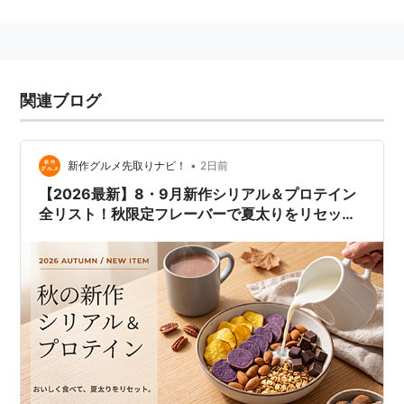
バランスアップ グラノーラ (3枚
×5袋)×5個
出版社/メーカー:
アサヒ フードアンド
ヘルスケア
メディア:
食品&飲料
関連ブログ
クリック
: 7回
この商品を含むブログを見る
•
新作グルメ先取りナビ！
2日前
【2026最新】8・9月新作シリアル＆プロテイン
全リスト！秋限定フレーバーで夏太りをリセッ
ト！