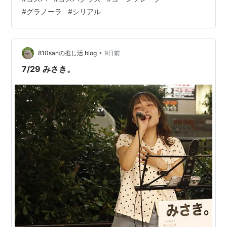
%E3%83%AC%E3%83%BC%E3%82%AF&i=food-
#
グラノーラ
#
シリアル
beverage&rh=n%3A57239051%2Cp_72%3A82363051
&dc&__mk_ja_JP=%E3%82%AB%E3%82%BF%E3%82%
A…
•
810sanの推し活 blog
9日前
7/29 みさき。