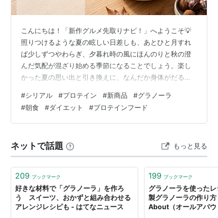
こんにちは！「新作グルメ先取りナビ！」へようこそ💡
照りつけるような夏の眩しい日差しも、あとひと月すれ
ば少しずつやわらぎ、夕暮れ時の風にほんのりと秋の澄
んだ気配が混ざり始める季節になることでしょう。楽し
かった夏の思い出と引き換えに、なんだか身体がだるか
ったり、ついつい冷たい麺類やアイスを食べすぎて「な
#
シリアル
#
プロテイン
#
新商品
#
グラノーラ
んだか身体が重いかも…」なんて焦りを感じてしまうこ
#
朝食
#
ダイエット
#
プロテインフード
と、ありますよね？ 「夏太りをスッキリ解消して身体を
絞りたいけれど、味気ないダイエットメニューなんて絶
対に嫌！」「やっぱり美味しいものを食べて心も満たさ
ネットで話題
もっと見る
れたい」。そんな欲張りな私たちのワガママに応えてく
れる心強い食品たち！そうですヘルシーフード！ …
209
199
ブックマーク
ブックマーク
好きな材料で「グラノーラ」を作ろ
グラノーラを使ったレ
う スイーツ、おかずと組み合わせる
製グラノーラの作り方｜
アレンジレシピも - はてなニュース
About（オールアバ