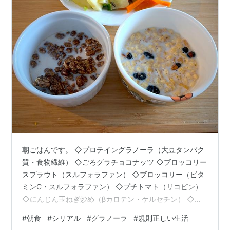
朝ごはんです。 ◇プロテイングラノーラ（大豆タンパク
質・食物繊維） ◇ごろグラチョコナッツ ◇ブロッコリー
スプラウト（スルフォラファン） ◇ブロッコリー（ビタ
ミンC・スルフォラファン） ◇プチトマト（リコピン）
◇にんじん玉ねぎ炒め（βカロテン・ケルセチン） ◇サ
ンゴールドキウイ（ビタミンC・食物繊維） ◇酢大豆
#
朝食
#
シリアル
#
グラノーラ
#
規則正しい生活
（タンパク質・大豆イソフラボン） ◇レタス（食物繊