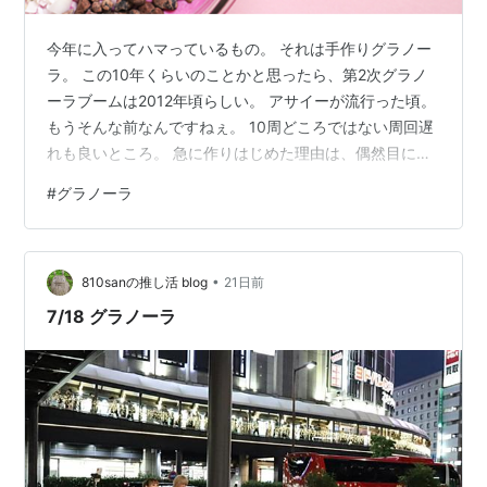
今年に入ってハマっているもの。 それは手作りグラノー
ラ。 この10年くらいのことかと思ったら、第2次グラノ
ーラブームは2012年頃らしい。 アサイーが流行った頃。
もうそんな前なんですねぇ。 10周どころではない周回遅
れも良いところ。 急に作りはじめた理由は、偶然目にし
たレシピが簡単そうだったから。 こんなに簡単に作れる
#
グラノーラ
なら、出番がバナナパウンドのみの我が家のオーブンレ
ンジのオーブン機能にもう１つ出番ができるかもと作っ
てみたのが始まりでした。 洗い物はボウルとスパチュラ
•
のみ。 ここ大事。 材料を混ぜたらあとはオーブンにお任
810sanの推し活 blog
21日前
せ。 出来上がりの熱々。これはこれで、つまみ食いが進
7/18 グラノーラ
んでしまう。 美味しい…