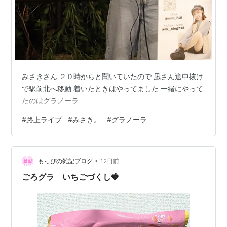
みさきさん ２０時からと聞いていたので 凪さん途中抜け
で駅前北へ移動 着いたときはやってました 一緒にやって
たのはグラノーラ
#
路上ライブ
#
みさき。
#
グラノーラ
•
もっぴの雑記ブログ
12日前
ごろグラ いちごづくし🍓