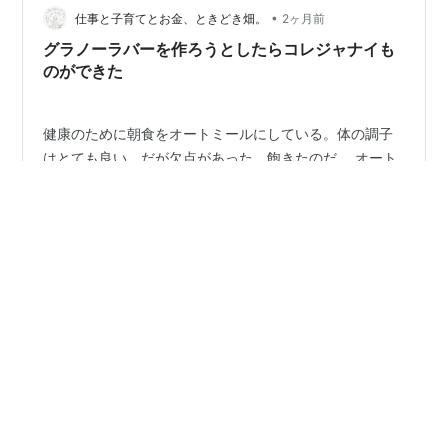
で、咀嚼から満腹中枢が刺激されるのではないかと。腹
•
仕事と子育てとお金、ときどき畑。
2ヶ月前
持ちもいいです。私は牛乳に浸していただきま…
グラノーラバーを作ろうとしたらコレジャナイも
のができた
健康のために朝食をオートミールにしている。体の調子
はとても良い。だが欠点があった。飽きたのだ。 オート
ミールはそもそもそんなに美味しいものではなく、鳥の
エサ感がある。乗せるフルーツを変えたりとアレンジし
ているがそろそろ変化がほしかった。 そんな時に近所に
グラノーラ専門店がオープンした。素材にこだわり、体
#
グラノーラ
#
オートミール
#
オーガニック
に良くてとても美味しい、そしておしゃれな店だ。グラ
#
エッセイ
#
暮らし
ノーラはオートミールでできているのだから、真似して
家で作れないものか？調べるとレシピがたくさん出て来
た。ただ、オリーブオイルを使ったりサラダ油を使った
り小麦粉をいれたりハチミツやメープルシロップなど、
•
ネハンさんのゴタクの語
2ヶ月前
レシピによって配分や材料にかなり幅があった。う…
「つて」の伝手