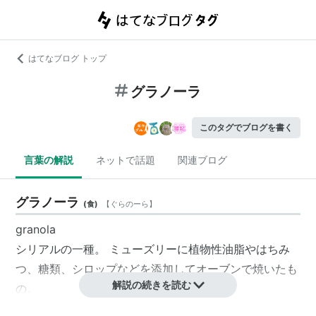
はてなブログ トップ
グラノーラ
このタグでブログを書く
言葉の解説
ネットで話題
関連ブログ
グラノーラ
(
食
)
【
ぐらのーら
】
granola
シリアルの一種。 ミューズリーに植物性油脂やはちみ
つ、糖類、シロップなどを添加してオーブンで焼いたも
解説の続きを読む
の。