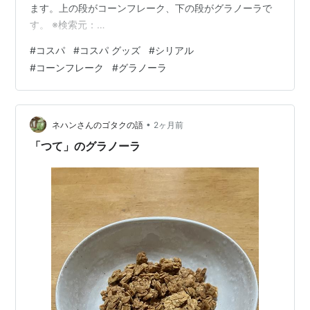
ます。上の段がコーンフレーク、下の段がグラノーラで
す。 ※検索元：
https://search.rakuten.co.jp/search/mall/%E3%83%95
#
コスパ
#
コスパ グッズ
#
シリアル
%E3%83%AC%E3%83%BC%E3%82%AF+%E3%82%BB
#
コーンフレーク
#
グラノーラ
%E3%83%83%E3%83%88/566623/?
s=2&sf=1&sid=261122 ※検索元：
https://search.rakuten.co.jp/search/mall/%E3%…
•
ネハンさんのゴタクの語
2ヶ月前
「つて」のグラノーラ