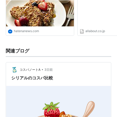
hatenanews.com
allabout.co.jp
関連ブログ
•
コスパノートA
3日前
シリアルのコスパ比較