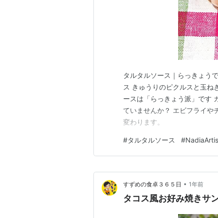
タルタルソース｜らっきょうで
ス きゅうりのピクルスと玉ね
ースは「らっきょう派」です 
ていませんか？ エビフライや
変わります。
#
タルタルソース
#
NadiaArtis
•
すずめの食卓３６５日
1年前
タコス風お好み焼きサ