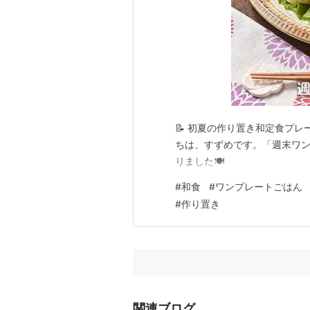
📝 初夏の作り置き和定食プレート
ちは、すずめです。「週末ワ
りました🍽️
#
和食
#
ワンプレートごはん
#
作り置き
関連ブログ