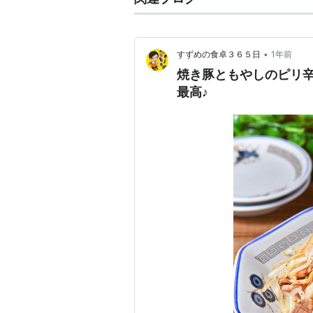
•
すずめの食卓３６５日
1年前
焼き豚ともやしのピリ
最高♪