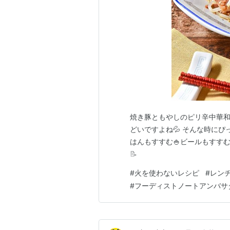
焼き豚ともやしのピリ辛中華和
どいですよね💦 そんな時に
はんもすすむ🍚ビールもすすむ
📝
#
火を使わないレシピ
#
レン
#
フーディストノートアンバサ