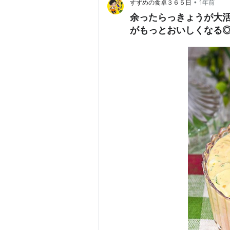
•
すずめの食卓３６５日
1年前
余ったらっきょうが大
がもっとおいしくなる