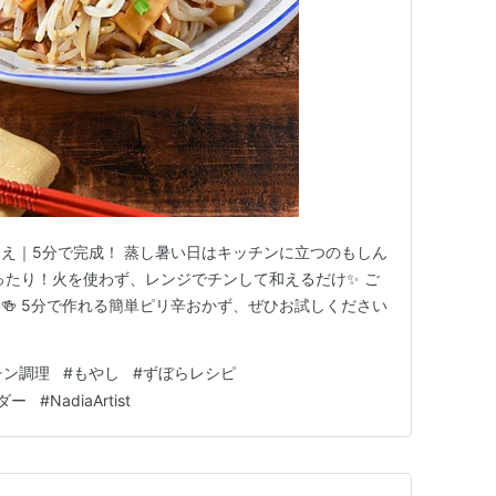
え｜5分で完成！ 蒸し暑い日はキッチンに立つのもしん
ぴったり！火を使わず、レンジでチンして和えるだけ✨ ご
🍻 5分で作れる簡単ピリ辛おかず、ぜひお試しください
チン調理
#
もやし
#
ずぼらレシピ
ダー
#
NadiaArtist