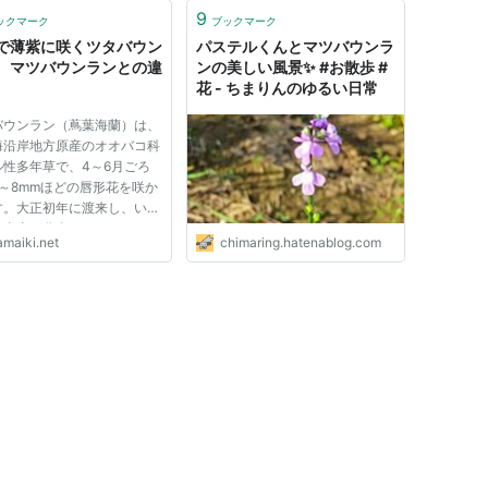
9
ックマーク
ブックマーク
で薄紫に咲くツタバウン
パステルくんとマツバウンラ
、マツバウンランとの違
ンの美しい風景✨ #お散歩 #
花 - ちまりんのゆるい日常
バウンラン（蔦葉海蘭）は、
海沿岸地方原産のオオバコ科
ル性多年草で、4～6月ごろ
～8mmほどの唇形花を咲か
す。大正初年に渡来し、いま
本全土に分布しています。よ
amaiki.net
chimaring.hatenablog.com
た花を咲かせる、マツバウン
との違いについてもまとめま
。 空き地の壁沿いに伸びた
バウンラン（蔦葉海蘭）を見