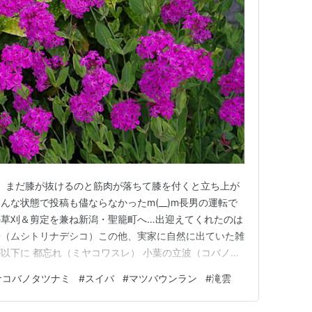
。まだ膝が抜けるのと筋肉が落ちて膝を付くと立ち上が
んな状態で投稿も儘ならなかったm(__)m長男の運転で
の草刈＆剪定を兼ね新潟・聖籠町へ…出迎えてくれたのは
子（ムシトリナデシコ）この他、実家に自然に出ていた雑
以下に 都忘れ（ミヤコワスレ） 小葉の立波（コバノタ
の立波（シロバナコバノタツナミ） 小判草（コバンソウ）
ナコバノタツナミ
#
スイバ
#
マツバウンラン
#
滝雲
ツバウンラン） 麦草（ムギクサ） 実家裏庭の先は砂地で
地、此処を…