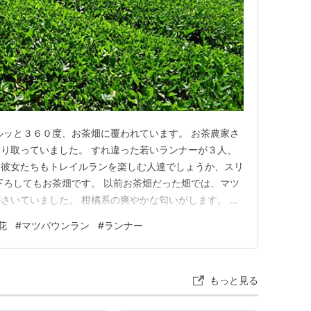
ルッと３６０度、お茶畑に覆われています。 お茶農家さ
り取っていました。 すれ違った若いランナーが３人、
。彼女たちもトレイルランを楽しむ人達でしょうか、スリ
下ろしてもお茶畑です。 以前お茶畑だった畑では、マツ
さいていました。 柑橘系の爽やかな匂いがします。 こ
しょうか不明です。 ↓ （明日につづく） 今日はグラ
花
#
マツバウンラン
#
ランナー
雨の為に中止です。梅雨入りが近くなり雨が多くなりまし
描き上げることが…
もっと見る