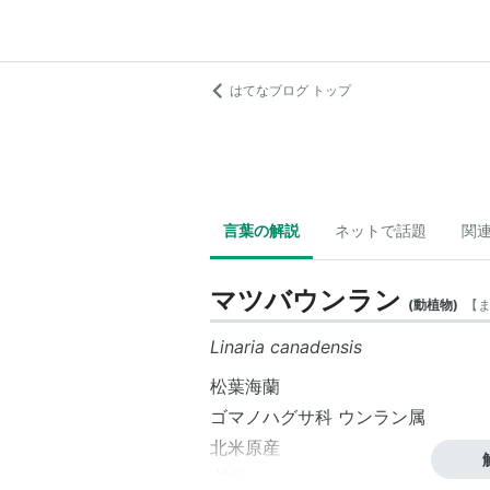
はてなブログ トップ
言葉の解説
ネットで話題
関
マツバウンラン
(
動植物
)
【
Linaria canadensis
松葉海蘭
ゴマノハグサ科 ウンラン属
北米原産
:植物