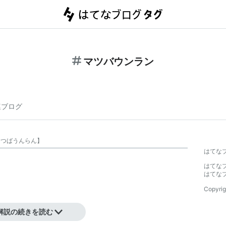
マツバウンラン
連ブログ
まつばうんらん
】
はてな
はてな
はてな
Copyrig
解説の続きを読む