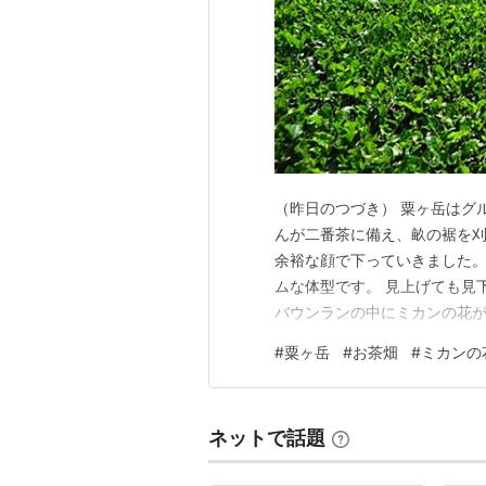
（昨日のつづき） 粟ヶ岳はグ
んが二番茶に備え、畝の裾を刈
余裕な顔で下っていきました
ムな体型です。 見上げても見
バウンランの中にミカンの花が
ちらの花はリンゴ・ナシ？ 何で
#
粟ヶ岳
#
お茶畑
#
ミカンの
ンドゴルフ練習日でしたが、
た。おかげで小さい絵を２枚、
ネットで話題