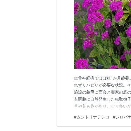
坐骨神経痛でほぼ粗1か月静養
れずリハビリが必要な状況。そ
施設の義母に面会と実家の庭
玄関脇に自然発生した虫取撫
草や花も趣があり、少々多いが
ツナミ） マンテマ 白花小葉
#
ムシトリナデシコ
#
シロバ
酸葉（スイバ） 松葉海蘭（マ
アカシア、アカマツ等がある緑