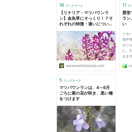
16
11
ブックマーク
ブ
【リナリア・マツバウンラ
唇形
ン】金魚草にそっくり！？そ
ラン
れぞれの特徴・違いについて
い
- アタマの中は花畑
ツタ
地中
のツ
に、5
せま
は日
www.kankitsukeip.com
y
くに
ラン
した
5
ブックマーク
ツタ
マツバウンランは、4～6月
か...
ごろに紫の花が咲き、黒い種
をつけます