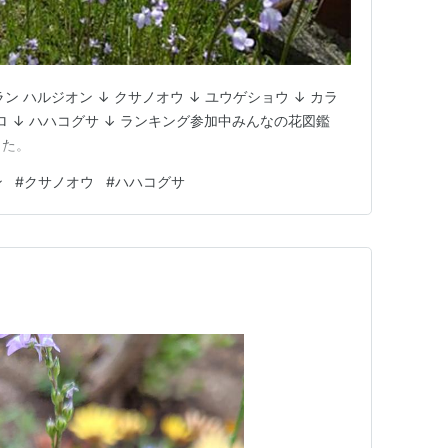
 ハルジオン ↓ クサノオウ ↓ ユウゲショウ ↓ カラ
ロ ↓ ハハコグサ ↓ ランキング参加中みんなの花図鑑
した。
ン
#
クサノオウ
#
ハハコグサ