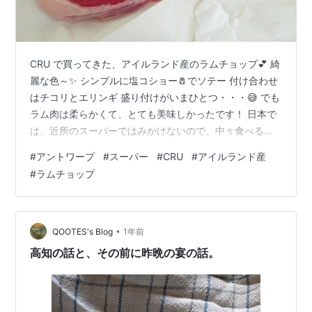
CRU で買ってきた、アイルランド産のラムチョップ💕 綺
麗な色～✨ シンプルに塩コショー🧂でソテー 付け合わせ
はチコリとエリンギ 盛り付けがいまひとつ・・・😅 でも
ラム肉は柔らかくて、とても美味しかったです！ 日本で
は、近所のスーパーではみかけないので、中々食べる機
会がないので嬉しい💕
#
アントワープ
#
スーパー
#
CRU
#
アイルランド産
#
ラムチョップ
•
QOOTES's Blog
1年前
高知の話と、その前に昨晩の宴の話。