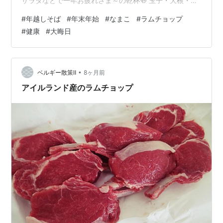
サラダなどで一年お疲れさま～の乾杯🍻 玉子・大根・は
んぺんがあったので、ちくわぶと蒟蒻、焼竹輪を買い足
#
年越しそば
#
年末年始
#
なまこ
#
ラムチョップ
して 昆布で出汁をとってお酒・醤油に塩少々… 練り物が
#
健康
#
大晦日
入らないとコクがでないので、ブログ拝見を参考にウィ
ンナin 洋風おでん🍢あっさりと美味しかったです 紅白な
どTVを見ながら11時過ぎに交代でお風呂に入って、 年越
しそばの準備です 2025年は鴨汁五割そばとあい鴨しゃぶ
•
ベルギー散策Ⅱ
8ヶ月前
しゃぶ用肉を用意…
アイルランド産のラムチョップ