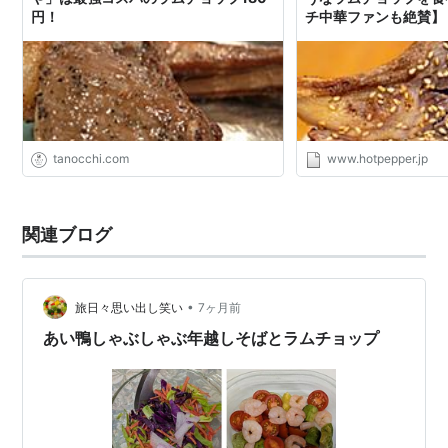
円！
チ中華ファンも絶賛】 -
トペッパーグルメ
tanocchi.com
www.hotpepper.jp
関連ブログ
•
旅日々思い出し笑い
7ヶ月前
あい鴨しゃぶしゃぶ年越しそばとラムチョップ