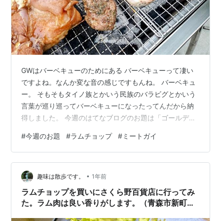
GWはバーベキューのためにある バーベキューって凄い
ですよね。なんか変な音の感じですもんね。 バーベキュ
ー。 そもそもタイノ族とかいう民族のバラビグとかいう
言葉が巡り巡ってバーベキューになったってんだから納
得しました。 今週のはてなブログのお題は「ゴールデン
ウィーク振り返り」ですって。 GWはバーベキューのた
#
今週のお題
#
ラムチョップ
#
ミートガイ
めにあります。 冬休みは寒い。夏休みは暑い。 バーベキ
ューやるなら春でしょうよ。今年も実家で参加してきま
した。バーベキュー。 ほんでバーベキューは家族か本当
•
に親しい友人とやるに限りますよね。 イベント的なバー
趣味は散歩です。
1年前
ベキューはヒドいですもの。なんか色んな思惑が裏にあ
ラムチョップを買いにさくら野百貨店に行ってみ
ったりしてな。 あと「アイツは肉…
た。ラム肉は良い香りがします。（青森市新町１
丁目）