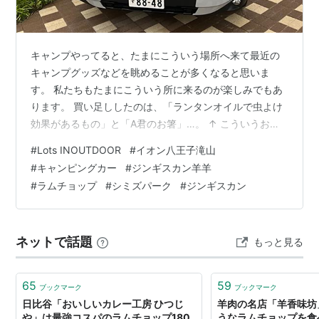
キャンプやってると、たまにこういう場所へ来て最近の
キャンプグッズなどを眺めることが多くなると思いま
す。 私たちもたまにこういう所に来るのが楽しみでもあ
ります。 買い足ししたのは、「ランタンオイルで虫よけ
効果があるもの」と「A君のお箸」…。 ↑ こういうお店
がこんなに混んでいるのも新店舗だからでしょうね… 前
#
Lots INOUTDOOR
#
イオン八王子滝山
回で片方が無くなってしまったお箸を買い足しました。
#
キャンピングカー
#
ジンギスカン羊羊
↑ お昼時はめっちゃ並んでいました… ↑ ポップコーンと
#
ラムチョップ
#
シミズパーク
#
ジンギスカン
ホットドックでお腹いっぱいだったので素通り… 同じも
のではないけど、なかなか素敵なお箸をゲットできまし
た(^^♪ 屋内に一台、外に4台展示されていたのが「キャン
ネットで話題
もっと見る
ピングカー」で、普段は停…
65
59
ブックマーク
ブックマーク
日比谷「おいしいカレー工房 ひつじ
羊肉の名店「羊香味坊
や」は最強コスパのラムチョップ180
うなラムチョップを食