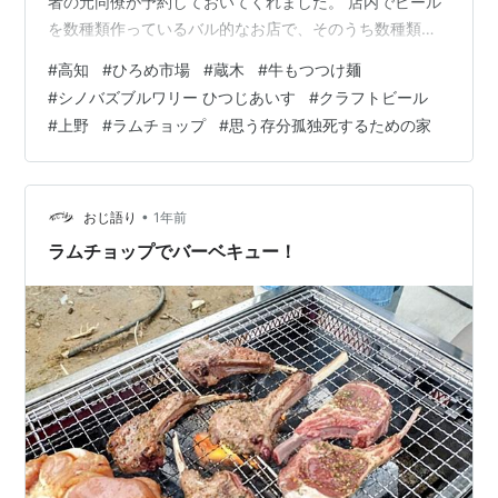
者の元同僚が予約しておいてくれました。 店内でビール
を数種類作っているバル的なお店で、そのうち数種類が
飲み放題になると言う「クラフトビール飲み放題1.5時間
#
高知
#
ひろめ市場
#
蔵木
#
牛もつつけ麺
3000円」というのにして、お店自慢のクラフトビールを
#
シノバズブルワリー ひつじあいす
#
クラフトビール
しこたま飲みました(笑)。どれも美味かったですが「しの
#
上野
#
ラムチョップ
#
思う存分孤独死するための家
ばずエール」だったかな、そういう名前のビールが一番
好きでした。軽めでスッキリな感じ。とはいえ濃厚なコ
クのあるビールも好きなので、昨日は舌がそういう感じ
だったんでしょうね。 ホントに日…
•
おじ語り
1年前
ラムチョップでバーベキュー！