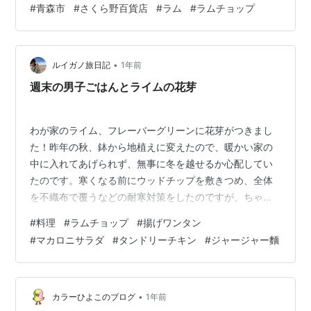
#
青森市
#
さくら野百貨店
#
ラム
#
ラムチョップ
のお肉をカジカジするのも好きです。 赤ワインに合わせ
ました。 【肉に合う濃厚・コクウマ 赤ワイン】G'day
Daily シラーズ [ デイリー ワイン 赤 辛口 ミディアム フ
•
ルボディ 15% オーストラリア 750ml ] ギフト 誕生日 プ
ルイガノ旅日記
1年前
レゼント G'day Wine Amazon 今…
週末の男子ごはんとライムの花芽
わが家のライム、フレーバーグリーンに花芽がつきまし
た！昨年の秋、鉢から地植えに変えたので、暖かい家の
中に入れてあげられず、無事に冬を越せるか心配してい
たのです。寒くなる前にウッドチップを敷きつめ、全体
を不織布で覆うなどの耐寒対策をしたのですが、ちゃん
と育ってくれてたんだなぁとホッとしました。今のとこ
#
料理
#
ラムチョップ
#
揚げワンタン
ろ、これが一番大きな芽で、直径は約3ミリです。ほかに
#
マカロニサラダ
#
タンドリーチキン
#
ジャージャー麵
も健気な花芽がたくさん。今年も、小さな白い花をいっ
ぱい咲かせてくれそうです。さて今週の男子ごはん、一
品めはシンプルなラムチョップのグリルからスタートで
す。《ラムチョップのグリル》DELISH KITCHEN「ラム
•
カラーひよこのブログ
1年前