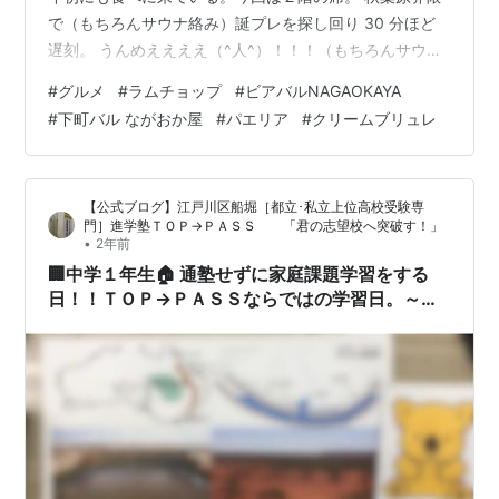
で（もちろんサウナ絡み）誕プレを探し回り 30 分ほど
遅刻。 うんめええええ（^人^）！！！（もちろんサウナ
後） 名物ラムチョップ。極端な話、これだけを 20 本く
#
グルメ
#
ラムチョップ
#
ビアバルNAGAOKAYA
らいタワーでいける。１本いくらか忘れましたけどw ピ
#
下町バル ながおか屋
#
パエリア
#
クリームブリュレ
クルス、生ハム、チーズとかの前菜。ナッツとドライフ
ルーツ入りのチーズが、直前に「成城石井」で買ってき
た誕プレ（あとチーズケーキも）と一緒だった。 ホカホ
【公式ブログ】江戸川区船堀［都立･私立上位高校受験専
カバゲットにスペイン風モツ煮を乗せて・・。 生タコの
門］進学塾ＴＯＰ→ＰＡＳＳ 「君の志望校へ突破す！」
フ…
•
2年前
🏢中学１年生🏠 通塾せずに家庭課題学習をする
日！！ＴＯＰ→ＰＡＳＳならではの学習日。～演
習課題＆動画課題で保護者の方にも見えるお子さ
んの勉強と塾の様子～