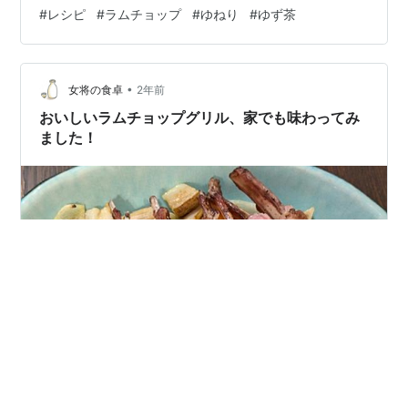
ギスカン」が有名です。 今日は、大洲市の名産品のゆね
#
レシピ
#
ラムチョップ
#
ゆねり
#
ゆず茶
りを使った「ラム肉のゆねりソース」の作り方をご紹介
します。 ゆねりとは、柚子の皮を甘く練り上げた手作り
和風マーマレードです。一般的に認知されているものだ
•
と、ゆず茶やゆずジャムに近いと思います。 ラム肉は、
女将の食卓
2年前
甘みのあるソースとの相性が抜群なので、今回使用する
おいしいラムチョップグリル、家でも味わってみ
ゆねりとも合っていますよ。 ラム肉…
ました！