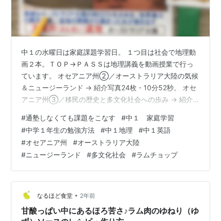
中１の水曜日は家庭課題学習日。 １つ目は社会で地理動
画２本。​​​​ＴＯＰ​→ＰＡＳＳは地理講義を動画授業で行っ
ています。 オセアニア州②／オーストラリア大陸の気候
＆ニュージーランド → 紹介写真24枚・10分52秒。 オセ
アニア州③／移民の歴史と多文化社会への歩み → 紹介
写真25枚・12分45秒。 生徒は気になったシーンや資
#
通塾しなくても課題をこなす
#
中１ 家庭学習
料、写真をピックアップし感想を書いて提出。 ２つ目は
#
中学１年生の勉強方法
#
中１地理
#
中１英語
英語で演習​＆にわとり単語テスト。​​​​​​​演習は『疑問詞を使
#
オセアニア州
#
オーストラリア大陸
う疑問文』の復習。​​​​​テキストを利用して英単語のペー
#
ニュージーランド
#
多文化社会
#
ラムチョップ
ジ、英文法ページの復習を行っていく課題。​​ そして、🐔
にわとり単語テスト。単語テストも202…
•
なるほど食堂
2年前
甘酸っぱい中にあるほろ苦さ♪ラム肉のゆねり（ゆ