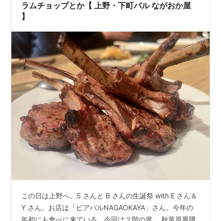
チョップのグリル野菜添え」アルミホイ…
ラムチョップとか【 上野・下町バル ながおか屋
】
この日は上野へ。S さんと B さんの生誕祭 with E さん＆
Y さん。お店は「ビアバルNAGAOKAYA」さん。今年の
年初にも食べに来ている。今回は２階の席。 秋葉原界隈