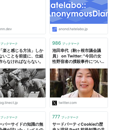
enn.dev
anond.hatelabo.jp
986
ブックマーク
ブックマーク
「楽と感じる方法」しか
池田幸代（駒ヶ根市議会議
ないことを前提に、仕組
員） on Twitter: "今回の女
作らなければならない。
性野宿者の撲殺事件につい
て、周りにいる困っている人
にどう声をかけたらいいかを
知りたい方が多いことが分か
りました。私が経験してきた
範囲でお伝えしたいと思いま
す。まず前提としては困って
いる人はしおらしく可愛げが
og.tinect.jp
twitter.com
あるとは限らないですし、困
っている人に関わるのはそれ
777
は大変です。"
ブックマーク
ブックマーク
ーバーサイドの知識の無
サードパーティCookieの歴
全俺が泣いた」レベルの
史と現状 Part1 前提知識の共