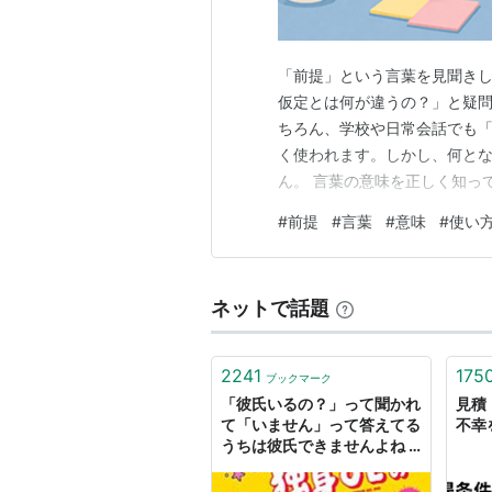
「前提」という言葉を見聞き
仮定とは何が違うの？」と疑問
ちろん、学校や日常会話でも
く使われます。しかし、何と
ん。 言葉の意味を正しく知っ
や文章もより伝わりやすくなり
#
前提
#
言葉
#
意味
#
使い
件」や「仮定」との違い、使
すく解説します。 前提とは？
ネットで話題
2241
175
ブックマーク
「彼氏いるの？」って聞かれ
見積
て「いません」って答えてる
不幸
うちは彼氏できませんよね -
ハッピーエンドを前提として