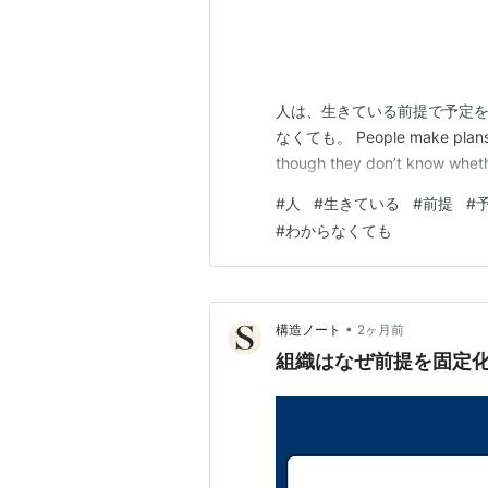
人は、生きている前提で予定
なくても。 People make plans on t
though they don’t know whether
#
人
#
生きている
#
前提
#
#
わからなくても
•
構造ノート
2ヶ月前
組織はなぜ前提を固定