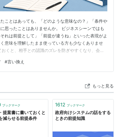
したことはあっても、「どのような意味なの？」「条件や
に思ったことはありませんか。 ビジネスシーンではも
「それは前提として」「前提が違うね」といった表現がよ
なく意味を理解したまま使っている方も少なくありませ
ておくと、相手との認識のズレを防ぎやすくなり、会話
ます。 この記事では、「前提」の意味をはじめ、「条
方
#
言い換え
い方や例文、言い換え表現まで、初心者の方にもわかりや
意味をわかりやすく解説 前提…
もっと見る
0
1612
ブックマーク
ブックマーク
・提案書に書いておくと
政府向けシステムの話をする
を減らせる前提条件
ときの前提知識