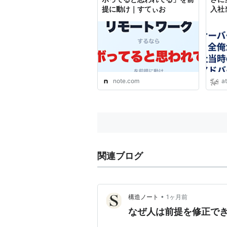
提に動け｜すてぃお
入社
しは
ろうP
知識
note.com
a
関連ブログ
•
構造ノート
1ヶ月前
なぜ人は前提を修正で