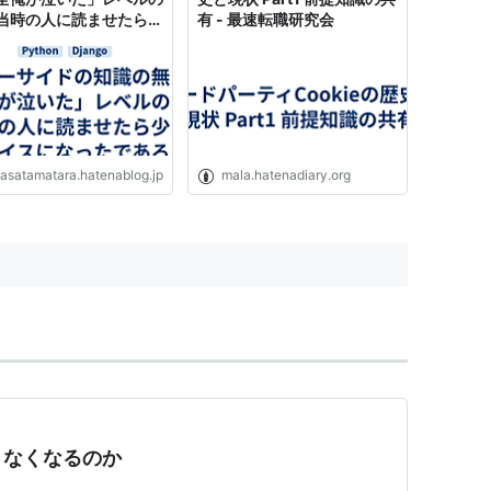
当時の人に読ませたら少
有 - 最速転職研究会
アドバイスになったであ
ythonとDjangoの前提
メモ - 憧れ駆動開発
tasatamatara.hatenablog.jp
mala.hatenadiary.org
きなくなるのか