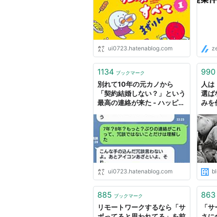
ui0723.hatenablog.com
z
1134
990
ブックマーク
別れて10年の元カノから
人は
「契約結婚しない？」という
選ば
最高の連絡が来た - ハッピー
みを
エンドを前提として
ui0723.hatenablog.com
bl
885
863
ブックマーク
リモートワークするなら「サ
「サ
ボってると思われてる」を前
さに