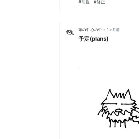
#
前提
#
修正
めである。 人間は、 前提 ↓ 
しかし前提を修正する…
•
頭の中 心の中
2ヶ月前
予定(plans)