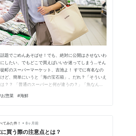
の話題でごめんあそばせ！でも、絶対に公開はさせないわ
沢にしたい、でもどこで買えばいいか迷ってしまう…そん
徒町のスーパーマーケット、吉池よ！ すでに有名なの
うけど、簡単にいうと「海の宝石箱」。だれ？「そういえ
は？？ 「普通のスーパーと何が違うの？」「魚なんて
いるあなた、もったいないわ！大丈夫よ。吉池はね、ただ
#
お惣菜
#
海鮮
たの食卓をガラリと変えてくれる、まさに「食のエンター
に活用すれば、時短にも節約…
•
べてみた件！
8ヶ月前
末に買う際の注意点とは？