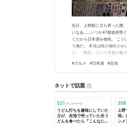
先日、上野駅に立ち寄った際、
いなあ……いつか47都道府県
くだから日本酒を物色。 こう
う俺だ。 本当は味の傾向とか
ど、「限定」という言葉の魔力
喜元 雪女神』を購入。 さて
#
グルメ
#
日本酒
#
吉池
は、それに相応しいアテも用意
野。 となれば向かう先は『吉池』
ネットで話題
521
358
ブックマーク
うどん打ちを趣味にしていた
上野
父が、吉池で売っていた生う
池」
どんを食べたら『こんなにも
ンメ
うまいうどんがこの値段な
にか