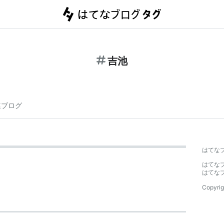
吉池
連ブログ
はてな
はてな
はてな
Copyrig