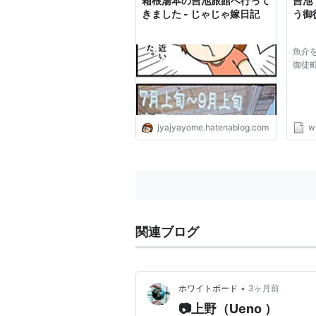
箱根湯本の吉池旅館へ行って
吉池
きました - じゃじゃ嫁日記
う御
魚介
御徒
jyajyayome.hatenablog.com
w
関連ブログ
•
ホワイトボード
3ヶ月前
📷️上野（Ueno ）