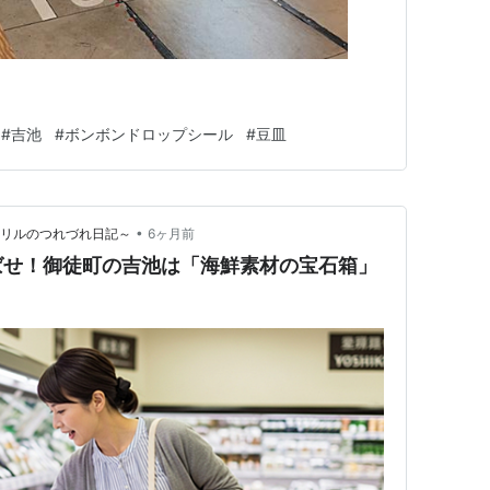
ラ
#
吉池
#
ボンボンドロップシール
#
豆皿
•
・リルのつれづれ日記～
6ヶ月前
ばせ！御徒町の吉池は「海鮮素材の宝石箱」