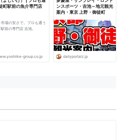
（よしいけ） | プロも通
多慶屋・サンプレイ・ロンド
徒町駅前の魚介専門店
ンスポーツ・吉池～地元観光
案内・東京 上野・御徒町
を市場の安さで。プロも通う
町駅前の専門店 吉池。
ww.yoshiike-group.co.jp
dailyportalz.jp