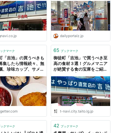
なのごはん
gnavi.co.jp
dailyportalz.jp
65
ックマーク
ブックマーク
町「吉池」の買うべきも
御徒町「吉池」で買うべき至
募集したら情報続々、無
高の食材３選！グルメマニア
蠣、珍味カップ、サメの
が絶賛する食の宝庫をご紹
にカメノテほか 吉池食
介 ｜特集 | TAITOおでかけ
勧める声も
ナビ
ogetter.com
t-navi.city.taito.lg.jp
42
ブックマーク
ブックマーク