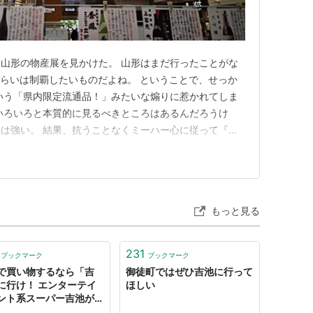
山形の物産展を見かけた。 山形はまだ行ったことがな
ぐらいは制覇したいものだよね。 ということで、せっか
いう「県内限定流通品！」みたいな煽りに惹かれてしま
いろいろと本質的に見るべきところはあるんだろうけ
は強い。 結果、抗うことなくミーハー心に従って『上
、帰ってからこの日本酒を飲むという予定が出来たからに
しないといけないだろう。 そして、今いる場所は上
だろう。 www.yo…
もっと見る
231
ブックマーク
ブックマーク
で買い物するなら「吉
御徒町ではぜひ吉池に行って
に行け！ エンターテイ
ほしい
ント系スーパー吉池がと
く楽しすぎる - ぐるなび