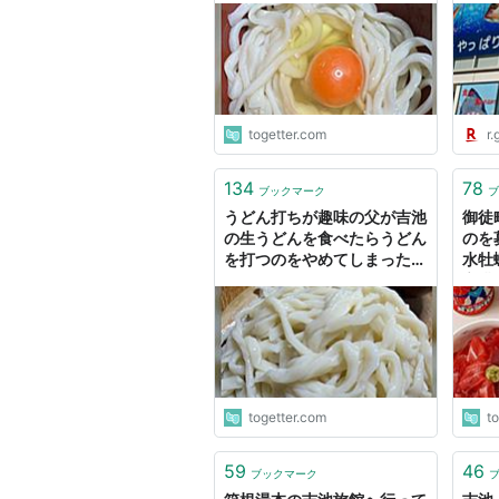
ら、もう打つ必要ない』と引
みん
退してしまった
togetter.com
r.
134
78
ブックマーク
ブ
うどん打ちが趣味の父が吉池
御徒
の生うどんを食べたらうどん
のを
を打つのをやめてしまった、
水牡
今じゃ「あのうどん買ってき
心臓
てくれ」しか言わない「その
堂を
くらい吉池のうどんはうま
い」
togetter.com
t
59
46
ブックマーク