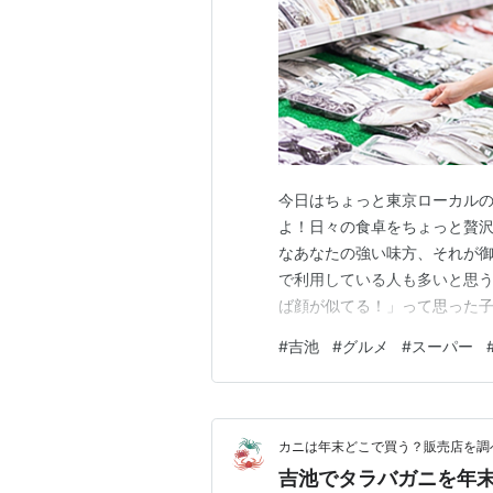
今日はちょっと東京ローカル
よ！日々の食卓をちょっと贅
なあなたの強い味方、それが御
で利用している人も多いと思
ば顔が似てる！」って思った子
捌けないわ…」なんて思って
#
吉池
#
グルメ
#
スーパー
のスーパーじゃないの。あな
テイメント」なんだから！上手
カニは年末どこで買う？販売店を調
吉池でタラバガニを年