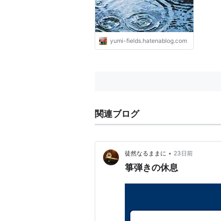
yumi-fields.hatenablog.com
関連ブログ
•
徒然なるままに
23日前
箏弾きの休息