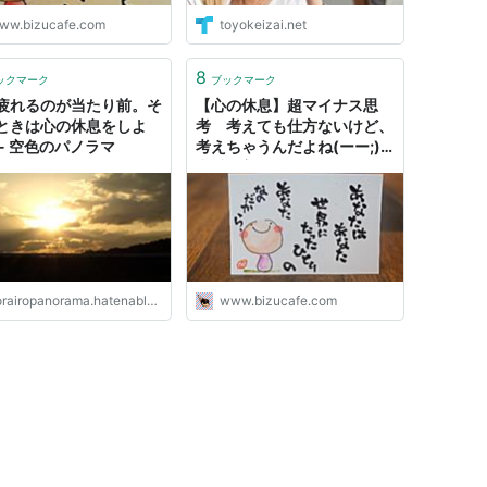
ww.bizucafe.com
toyokeizai.net
8
ックマーク
ブックマーク
疲れるのが当たり前。そ
【心の休息】超マイナス思
ときは心の休息をしよ
考 考えても仕方ないけど、
 - 空色のパノラマ
考えちゃうんだよね(ーー;) -
珈琲屋美豆 GalleryBizu
rairopanorama.hatenablog.com
www.bizucafe.com