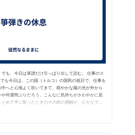
 でも、今日は箏譜だけ引っぱり出して読む。 仕事のス
。でも今日は、この国（トルコ）の国民の祝日で、仕事を
の中へと心地よく吹いてきて、穏やかな陽の光が外から
いや何週間ぶりだろう。こんなに気持ちがさわやかに凪
まとめて手に取ったときのその紙の感触が、心をなでて
で書かれた音の記号を、ひたすら箏の弦に反映させよう
 でも、今日のように、箏譜を眺めるだけなのも、い
められた物語を読んでいくよ…