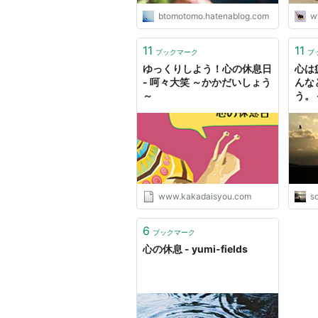
btomotomo.hatenablog.com
w
11
11
ブックマーク
ブ
ゆっくりしよう！心の休息日
心は
- 呵々大笑 ～かかだいしょう
んな
～
う。
www.kakadaisyou.com
so
6
ブックマーク
心の休息 - yumi-fields