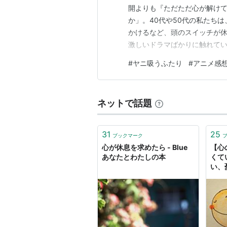
開よりも『ただただ心が解け
か」。40代や50代の私たち
かけるなど、頭のスイッチが
激しいドラマばかりに触れて
よね。じんわりと心に染み込
#
ヤニ吸うふたり
#
アニメ感
ら少しだけ距離を置き、あえ
明日への元気をチャージする一
ネットで話題
31
25
ブックマーク
心が休息を求めたら - Blue
【心
あなたとわたしの本
くて
い、
に！
Gall