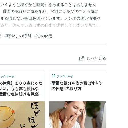
ていくような穏やかな時間』を欲することはありません
は、職場の舵取りに気を配り、施設にいる父のことも気に
休まる暇もない毎日を送っています。テンポの速い情報や
いると、休んでいるはずの心まで疲弊してしまいがちです
むような作品に出会ったとき、私は「目まぐるしい現実か
想
#
癒やしの時間
#
心の休息
てゆったりした空気感に浸って心をゆるめる時間こそが、
番の栄養なのだ」と痛感しま…
もっと見る
11
ブックマーク
ブックマーク
の休息】１００点じゃな
憂鬱な気分を吹き飛ばす｢心
いい。心も体も疲れな
の休息｣の取り方
憂鬱な連休明けも気楽
！ - 珈琲屋美豆
eryBizu