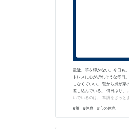
最近、箏を弾かない。今日も。
トレスに心が折れそうな毎日
しなくていい。 朝から風が家
差し込んでいる。 何日ぶり、
いでいるのは。 箏譜をざっと
くれる。 いつもなら、漢数字
#
箏
#
休息
#
心の休息
とがんばって読み解き、弾く。
い。 まるで、静寂な記号に込