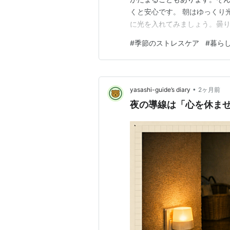
くと安心です。 朝はゆっくり
に光を入れてみましょう。曇
やすくなります。水や白湯を
#
季節のストレスケア
#
暮ら
す。 天気に合わせて予定をゆ
りやすいものです。予定を詰め
•
yasashi-guide’s diary
2ヶ月前
夜の導線は「心を休ませ