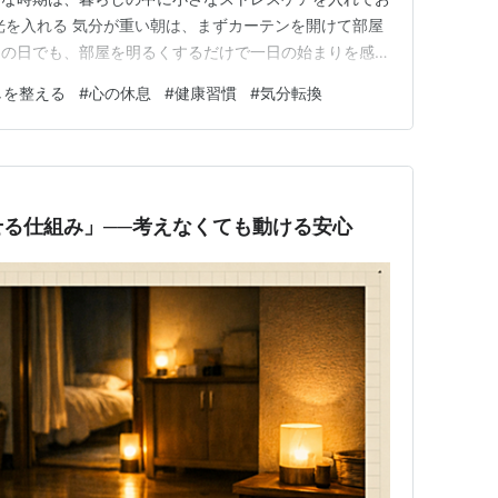
光を入れる 気分が重い朝は、まずカーテンを開けて部屋
りの日でも、部屋を明るくするだけで一日の始まりを感じ
飲みながら、少し深呼吸する時間を作るのもおすすめで
しを整える
#
心の休息
#
健康習慣
#
気分転換
るめる 季節の変わり目は、体調や気分が日によって変わ
込みすぎず、休む余白を作…
る仕組み」──考えなくても動ける安心