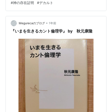
#
神の存在証明
#
デカルト
証明をしていることです。普通に考えたら、こんな矛盾
を許しているから、哲学は「役に立たない」「机上の空
論」と批判されるはずです。一方で、この矛盾、あるい
は二律背反に切り込んだ人物が哲学者のカントだと最近
•
Megurecaのブログ
1年前
知りました。 カントの哲学の最高傑作は、下記の…
『いまを生きるカント倫理学』 by 秋元康隆