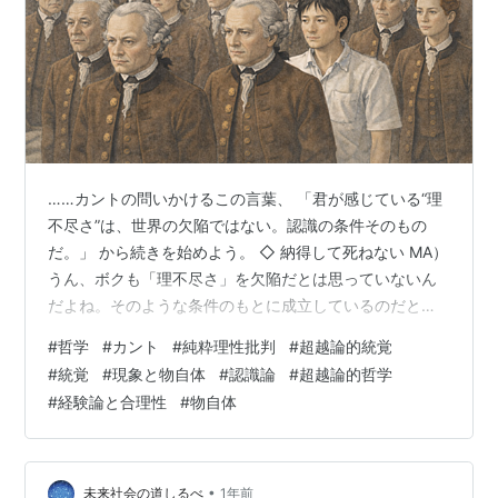
……カントの問いかけるこの言葉、 「君が感じている“理
不尽さ”は、世界の欠陥ではない。認識の条件そのもの
だ。」 から続きを始めよう。 ◇ 納得して死ねない MA）
うん、ボクも「理不尽さ」を欠陥だとは思っていないん
だよね。そのような条件のもとに成立しているのだとい
えば、そうなのかもしれない、と思う。 だけどそれでは
#
哲学
#
カント
#
純粋理性批判
#
超越論的統覚
納得して死ねないよ。まあ、死なないんだけどさ。 先
#
統覚
#
現象と物自体
#
認識論
#
超越論的哲学
生）その感覚は、カントを読んだ人が自然に抱く違和感
#
経験論と合理性
#
物自体
でもある。 理不尽さを欠陥だとは思っていない 条件のも
とに成立しているのかもしれない だけど、それでは納得
して死ねない これ、実は**カントが意図的に残した「未
回収の違和感」**そのもの…
•
未来社会の道しるべ
1年前