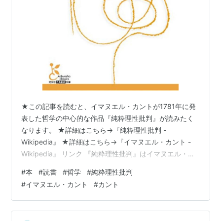
★この記事を読むと、イマヌエル・カントが1781年に発
表した哲学の中心的な作品『純粋理性批判』が読みたく
なります。 ★詳細はこちら→『純粋理性批判 -
Wikipedia』 ★詳細はこちら→『イマヌエル・カント -
Wikipedia』 リンク 『純粋理性批判』はイマヌエル・カ
ントによって1781年に書かれた哲学的著作で、人間の認
#
本
#
読書
#
哲学
#
純粋理性批判
識の源泉と限界を探求します。 カントは現象と物自体の
#
イマヌエル・カント
#
カント
区別を導入し、私たちが経験する世界と物事が実際には
どのようなものかという間の差を強調します。 彼は人間
の理性が自身の限界を超えて物事を理解しようとすると