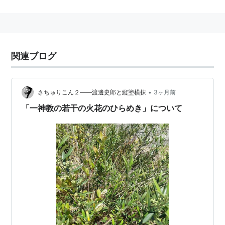
純粋理性批判 上 (岩波文庫 青 625-3)
純粋理性批判 中 (岩波文庫 青 625-4)
関連ブログ
純粋理性批判 下 (岩波文庫 青 625-5)
純粋理性批判上 (平凡社ライブラリー)
•
さちゅりこん２――渡邊史郎と縦塗横抹
3ヶ月前
純粋理性批判中 (平凡社ライブラリー)
「一神教の若干の火花のひらめき」について
純粋理性批判下 (平凡社ライブラリー)
純粋理性批判 上
純粋理性批判 下
カント全集〈4〉純粋理性批判(上)
カント全集〈5〉純粋理性批判 中
カント全集〈6〉純粋理性批判(下)・プロレゴーメナ