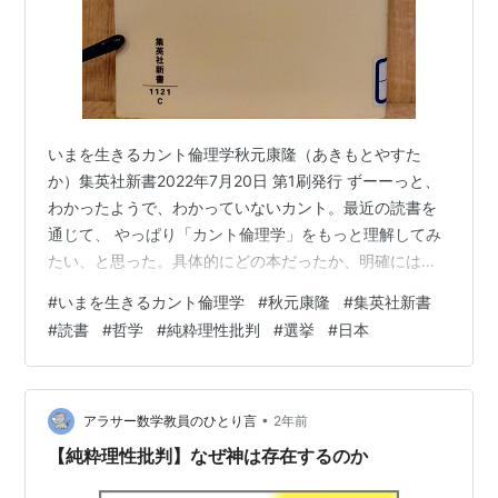
いまを生きるカント倫理学秋元康隆（あきもとやすた
か）集英社新書2022年7月20日 第1刷発行 ずーーっと、
わかったようで、わかっていないカント。最近の読書を
通じて、 やっぱり「カント倫理学」をもっと理解してみ
たい、と思った。具体的にどの本だったか、明確には覚
えていないのだけれど、たぶん、木澤佐登志の『ニッ
#
いまを生きるカント倫理学
#
秋元康隆
#
集英社新書
ク・ランドと新反動主義』を理解するのにも必要とおも
#
読書
#
哲学
#
純粋理性批判
#
選挙
#
日本
ったから。 megureca.hatenablog.com たしか、この本
の中で具体的に本書が引用されていたのだと思う。わか
りやすそうだし、比較的最近の本なので、図書館で借り
て読んでみた。 表紙をめくると袖には、”さまざまなテク
•
アラサー数学教員のひとり言
2年前
ノロジーの発達…
【純粋理性批判】なぜ神は存在するのか