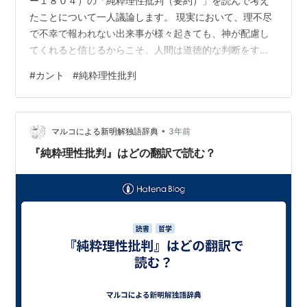
ー１８０４）の「純粋理性批判（要約）」を読んで考え
たことについて一人議論します。 現実において、理不尽
で不幸で報われない出来事が様々起きても、神が配慮し
てくれると信じるからこそ、人間は道徳的な判断をする
ことができ、最善の人生を送ることができる 僕の解釈で
#
カント
#
純粋理性批判
言い直します。 神が存在するかどうかは分かりっこない
けど、神が存在すると思い込んでいた方が幸せな人生を
送れるから、神は存在する（と信じていた方がいいです
•
よ）。 僕は無神論者なので、神の存在を信じていると聞
マルコによる新明解独語辞典
3年前
くと、なんだかうさん臭く感じてしまいます。 でも、カ
『純粋理性批判』はどの翻訳で読む？
ントが言う「なぜ神は存在するのか」の答え…