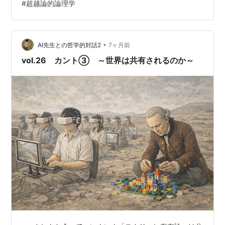
#
超越論的論理学
年）に理想社から刊行された『カント全集』に収められ
た原佑先生の訳を補訂して3巻に纏めたものなのだが、補
訂作業の責任者を務められた渡邊二郎先生の「平凡社ラ
イブラリー版 あとがき」は次のようにむすばれている。
•
AI先生との哲学的対話2
7ヶ月前
※太字は引用者。 ＊＊＊＊＊…
vol.26 カント③ ～世界は共有されるのか～