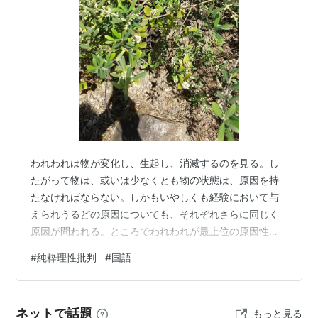
われわれは物が変化し、生起し、消滅するのを見る。し
たがって物は、或いは少なくとも物の状態は、原因を持
たなければならない。しかもいやしくも経験において与
えられうるどの原因についても、それぞれさらに同じく
原因が問われる。ところでわれわれが最上位の原因性を
どこにおくのを適当とすべきかであるが、最高の原因性
#
純粋理性批判
#
国語
のあるところ、すなわちあらゆる可能な結果に対して完
全性を自己自身に根源的に包蔵し、その概念がまた一切
を包括する完全性という、唯一の長所によって容易に成
ネットで話題
もっと見る
り立つような存在体におくより以上に適当な箇所がどこ