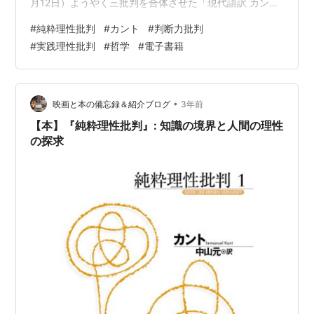
月12日）ようやく三批判を合体させた「現代語訳 カント
三大批判」を発売できました。 何がつらかったと言え
#
純粋理性批判
#
カント
#
判断力批判
ば、まず難解なこと。ドイツ語、お前自体は問題じゃ無
#
実践理性批判
#
哲学
#
電子書籍
い。カントが悪いんだ、カントが。 カントが何を言って
いるのか分からない。文法的に訳しても意味が分からな
い。 そんなの続きで意味が理解できるように翻訳して何
年目だ？2020年4月には純粋理性批判の翻訳ファイルが
•
映画と本の備忘録＆紹介ブログ
3年前
作成されています。 あと、A…
【本】『純粋理性批判』: 知識の境界と人間の理性
の探求