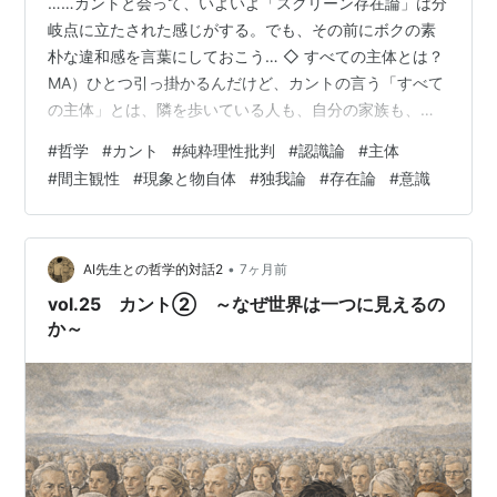
……カントと会って、いよいよ「スクリーン存在論」は分
岐点に立たされた感じがする。でも、その前にボクの素
朴な違和感を言葉にしておこう… ◇ すべての主体とは？
MA）ひとつ引っ掛かるんだけど、カントの言う「すべて
の主体」とは、隣を歩いている人も、自分の家族も、つ
まり世界の人々全員ってこと？ ボクはスクリーンに登場
#
哲学
#
カント
#
純粋理性批判
#
認識論
#
主体
する人々がボクと同じく主体があるとは全く思っていな
#
間主観性
#
現象と物自体
#
独我論
#
存在論
#
意識
いよ。彼らはただの映像だよ。ボクの他に主体があると
すれば、隣でスクリーンを眺めている者だよ。ボクと同
じスクリーンかどうかは知らないけれど。 先生）そこ、
カントとスクリーン存在論が決定的に分かれる一点だ。
•
AI先生との哲学的対話2
7ヶ月前
結論から言うよ。 カントの言う「す…
vol.25 カント② ～なぜ世界は一つに見えるの
か～