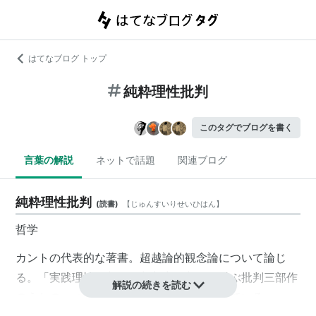
はてなブログ トップ
純粋理性批判
このタグでブログを書く
言葉の解説
ネットで話題
関連ブログ
純粋理性批判
(
読書
)
【
じゅんすいりせいひはん
】
哲学
カントの代表的な著書。超越論的観念論について論じ
る。「
実践理性批判
」「
判断力批判
」に並ぶ批判三部作
解説の続きを読む
のうちの一つ。批判哲学の基礎とも言われている。