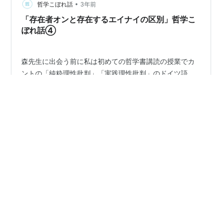
逆説に陥ると警告し、このような逆説を避けるために理
•
哲学こぼれ話
3年前
性の適切な使用…
「存在者オンと存在するエイナイの区別」哲学こ
ぼれ話④