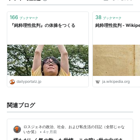
にあるはずがあろう。この最高の原因を、われわれはこ
のとき端的に必然的なものと考える。なぜならわれわ
166
38
ブックマーク
ブックマーク
れ…
『純粋理性批判』の体操をつくる
純粋理性批判 - Wikipe
dailyportalz.jp
ja.wikipedia.org
関連ブログ
ロスジェネの政治、社会、および私生活の日記（全部じゃな
•
いか笑）
4ヶ月前