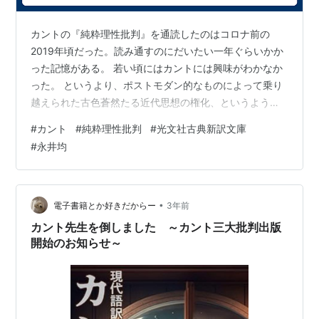
カントの『純粋理性批判』を通読したのはコロナ前の
2019年頃だった。読み通すのにだいたい一年ぐらいかか
った記憶がある。 若い頃にはカントには興味がわかなか
った。 というより、ポストモダン的なものによって乗り
越えられた古色蒼然たる近代思想の権化、というような
ステロタイプなイメージがあったので、とても積極的に
#
カント
#
純粋理性批判
#
光文社古典新訳文庫
読もうという気持ちにはなれなかったのだ。 ところが、
#
永井均
年を経るにつれ、だんだんと「もしかすると、この人は
けっこう重要なことを言っているのでは？」と思い当た
る節がしばしば出てきたため、とりあえず一回ぐらいは
原典を通読してみようという気になった。 ところで様々
•
電子書籍とか好きだからー
3年前
な翻訳バージョンがある古典的定番の場合、…
カント先生を倒しました ～カント三大批判出版
開始のお知らせ～