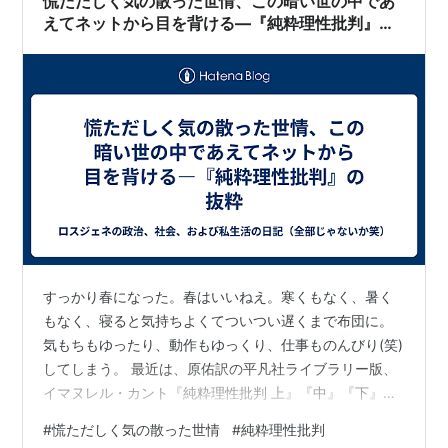
慌ただしく気の散った世情、この暗い世の中であ
えてネットから目を背ける―『純粋理性批判』の
抜粋
すっかり春になった。春はいいねえ。寒くもなく、暑く
もなく、寝ると気持ちよくてついつい遅くまで布団に。
気もちもゆったり、動作もゆっくり、仕事ものんびり(笑)
してしまう。 最近は、原佑訳の平凡社ライブラリー版、
イマヌレル・カント『純粋理性批判 上』『中』『下』
（2005年）をゆっくりと読んでいる。面白いけど時間が
#
慌ただしく気の散った世情
#
純粋理性批判
かかる。 この平凡社ライブラリー版は1966年（昭和41