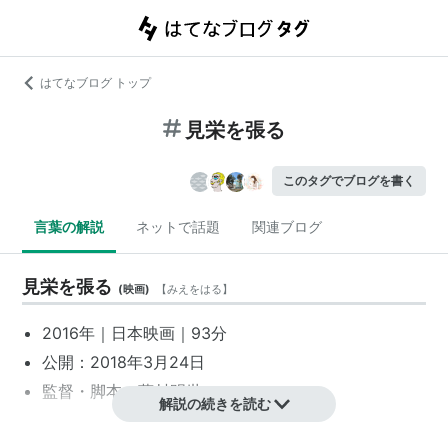
はてなブログ トップ
見栄を張る
このタグでブログを書く
言葉の解説
ネットで話題
関連ブログ
見栄を張る
(
映画
)
【
みえをはる
】
2016年｜
日本映画
｜93分
公開：2018年3月24日
監督・脚本：
藤村明世
解説の続きを読む
リスト::日本の映画::題名::ま行