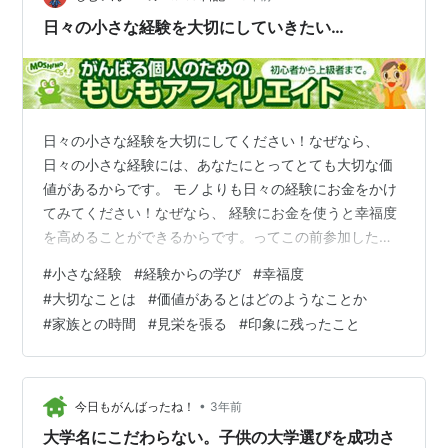
んできました。その一つは、お金や持ち物は決し…
日々の小さな経験を大切にしていきたい…
日々の小さな経験を大切にしてください！なぜなら、
日々の小さな経験には、あなたにとってとても大切な価
値があるからです。 モノよりも日々の経験にお金をかけ
てみてください！なぜなら、 経験にお金を使うと幸福度
を高めることができるからです。ってこの前参加した研
修で教えてもらいました。 研修に参加したことで、（自
#
小さな経験
#
経験からの学び
#
幸福度
分にとって）大切な価値があるものってなんだろう…自
#
大切なことは
#
価値があるとはどのようなことか
分は経験にお金をかけることができているだろうか…考
#
家族との時間
#
見栄を張る
#
印象に残ったこと
えるきっかけになりました。 あらためて考えてみまし
た。自分にとって大切な価値があること（大切にしてい
きたいこと）は、 ・家族や大切なひととの時間 そしても
う一つ気付かされたことが…モノばかり買う…
•
今日もがんばったね！
3年前
大学名にこだわらない。子供の大学選びを成功さ