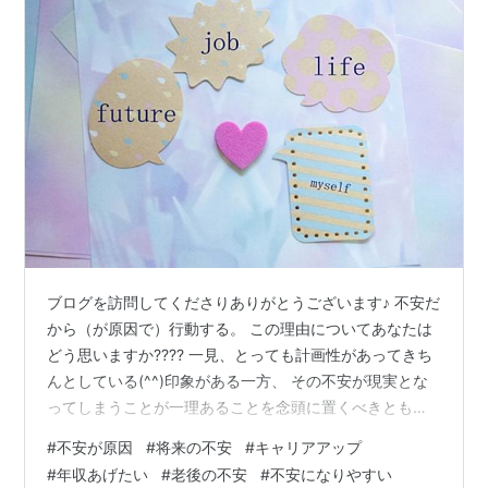
ブログを訪問してくださりありがとうございます♪ 不安だ
から（が原因で）行動する。 この理由についてあなたは
どう思いますか???? 一見、とっても計画性があってきち
んとしている(^^)印象がある一方、 その不安が現実とな
ってしまうことが一理あることを念頭に置くべきとも感
じています。 ✅将来が不安だから資格をとってキャリア
#
不安が原因
#
将来の不安
#
キャリアアップ
アップをしないと！ ✅もっと稼げるようにならないと！
#
年収あげたい
#
老後の不安
#
不安になりやすい
✅もっと貯蓄をしないと！ ✅老後が不安だから今からき