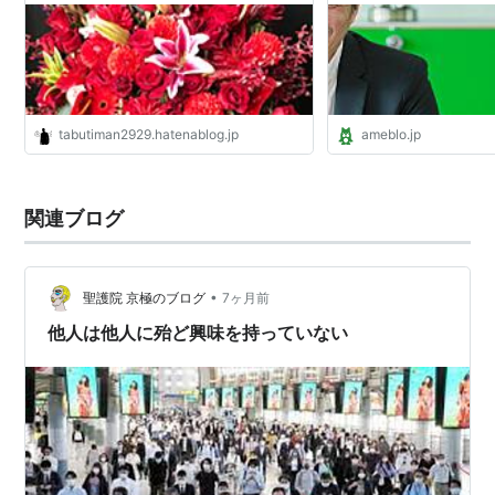
い物紹介のコーナー
tabutiman2929.hatenablog.jp
ameblo.jp
関連ブログ
•
聖護院 京極のブログ
7ヶ月前
他人は他人に殆ど興味を持っていない