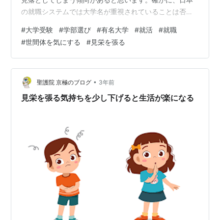
の就職システムでは大学名が重視されていることは否定
できない現実です。日本の社会では、「○○大学卒業」
#
大学受験
#
学部選び
#
有名大学
#
就活
#
就職
という肩書が水戸黄門の印籠のように使われることがよ
#
世間体を気にする
#
見栄を張る
くあります。また、テレビ番組などで東大卒の人が出演
すると、東大という大学名のみが強調され、その人の学
部まで言及することは少ないです。 しかし、大学名だけ
で判断することは危険です。大学名に固執すると、子供
•
聖護院 京極のブログ
3年前
の本当の情熱や興味を見逃し、将来の成長や幸福に…
見栄を張る気持ちを少し下げると生活が楽になる