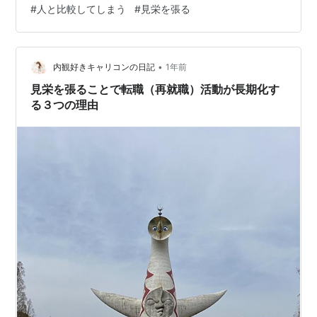
#
人と比較してしまう
#
見栄を張る
ちんと計画しないと！ 以前の私はこのような理由のみで
行動していた時もありましたが、
trip200.hatenablog.com 今は違います！(#^^#) ✅どれだ
け稼いで…
•
内観好きキャリコンの日記
1年前
見栄を張ることで転職（再就職）活動が長期化す
る３つの理由