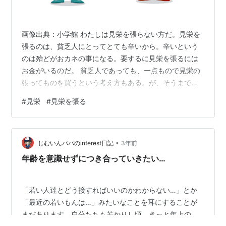
画像出典：小学館 わたしは見栄を張らない方だ。見栄を
張るのは、貧乏人にとってとても辛いから。辛いという
のは殆どがおカネの事になる。要するに見栄を張るには
お金がいるのだ。 貧乏人であっても、一点もので見栄の
張ってものを買うという考え方もある。が、そうまでし
て見栄を張りたいとも思わない。そんな事をして持って
#
見栄
#
見栄を張る
も、他のどれにもそぐわないから使う時も限られる。い
つもは、家に眠ったままのものだ。 ■ 見栄を張りたくな
い訳ではない だからと言って、わたしに少しの見栄も張
•
りたくないという訳ではない。張りたいきもちはあるが
じむいんパパのinterest日記
3年前
我慢しているだけである。ただそうは言っても、最初か
年齢を意識せずにつき合っていきたい…
らお金持ちがひけらかすようなものが、欲し…