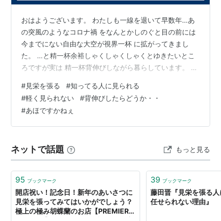
おはようございます。 わたしも一線を退いて早数年…あ
の突風のようなコロナ禍 をなんとかしのぐと目の前には
今までにない自由な大空が視界一杯 に拡がってきまし
た。 …と精一杯余裕しゃくしゃくしゃくとゆきたいとこ
ろですが実は 精一杯背伸びしながら暮らしています。 で
すから声はしても何も見えなこのブログ上だけでもエエ
#
見栄を張る
#
知ってる人に見られる
恰好を したいものですね。 そんなわけですから 引退後
#
軽く見られない
#
背伸びしたらどうか・・
は市役所や銀行、歯科医や病院などには サンダル履きに
#
あほですかねぇ
ボロジーンズは取り止めてちゃんとした綿パンに五千円
以上のシャツに靴もやっぱり五千円以上…要は身なりを
そこそこ きっちりしておく。・・そこそこ…というのも
ネットで話題
もっと見る
難しいですがね(苦笑) それと…
95
39
ブックマーク
ブックマーク
開店祝い！記念日！新年のあいさつに
藤田晋『見栄を張る人
見栄を張ってみてはいかがでしょう？
任せられない理由』
極上の極み胡蝶蘭のお店【PREMIER
GARDEN】のご紹介 - タブチマンの良