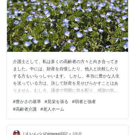
介護士として、私は多くの高齢者の方々と向き合ってき
ました。中には、財産を自慢したり、他人と比較したり
する方もいらっしゃいます。 しかし、本当に豊かな人生
を送っている方は、決して財産を見せびらかすことはあ
りません。むしろ、謙虚で周囲に気を配り、感謝の気持
ちを持っている方が多いものです。 財産を見せびらかす
#
豊かさの基準
#
見栄を張る
#
弱者と強者
人は、何かが足りないと感じているのかもしれません。
#
高齢者介護
#
老人ホーム
お金や持ち物で自分自身を価値付けようとしているので
す。しかし、真の価値は、お金や持ち物ではなく、人間
関係や経験、生き方にあるのではないでしょうか。 介護
士として、私は多くの高齢者の方々から人生の教訓を学
•
じむいんパパのinterest日記
3年前