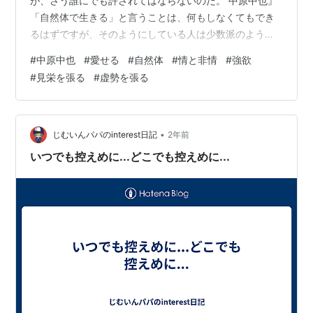
が、さう誰にでも許されてはならないのだ。 中原中也』
「自然体で生きる」と言うことは、何もしなくてもでき
るはずですが、そのようにしている人は少数派のように
感じます。 どこかに、不自然なチカラを入れて、身体を
#
中原中也
#
愛せる
#
自然体
#
情と非情
#
強欲
歪ませながら緊張して生きている人が多いのではないで
#
見栄を張る
#
虚勢を張る
しょうか？ このフレーズを遺した中原中也は、30歳の若
さでこの世を去っています。 開業医の息子として生ま
れ、神童とも呼ばれた彼は、医者になることを拒み、詩
の世界に没頭したと記されています。 彼が求めた自然と
•
じむいんパパのinterest日記
2年前
は何かは、私には分かりませんが、このフ…
いつでも控えめに...どこでも控えめに...