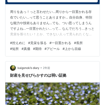
周りをあっ！っと言わせたい...周りから一目置かれる存
在でいたい...って思うことありますか... 自分自身、特別
な能力や技術もありません...でも、つい思ってしまうん
ですよね...一目置かれたい...って... なんでだろう...きっと
見栄を張りたい！とか、できない人って見られたくな
い...みたいなことを無意識？のうちに考えてしまってい
#
控えめに
#
見栄を張る
#
一目置かれる
#
長所
るからですよね... もちろん、普段の行動が、周囲をあっ
#
短所
#
真価
#
期待
#
アピール
#
上から目線
と言わせたり、一目置かれるような行動であれば、それ
はそれで嬉しいこと... でも、それだけが全てではないは
ずですよね...（負け惜しみかもしれませんが...） 毎回毎
回、いつでもどこでも凄い存在である必要…
•
kaigonoki’s diary
2年前
財産を見せびらかすのは弱い証拠