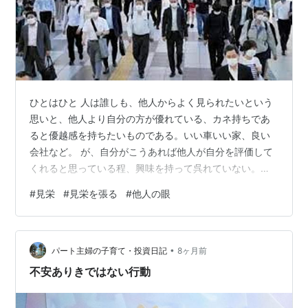
ひとはひと 人は誰しも、他人からよく見られたいという
思いと、他人より自分の方が優れている、カネ持ちであ
ると優越感を持ちたいものである。いい車いい家、良い
会社など。 が、自分がこうあれば他人が自分を評価して
くれると思っている程、興味を持って呉れていない。他
人はいい車に乗っていれば凄いな、と言ってくれる。
#
見栄
#
見栄を張る
#
他人の眼
が、それは車を褒めたのであって、必ずしも持ち主を褒
める事にはなっていない。 従って、そう言う人が眼の前
から消えてしまえば直ぐに、その人の事を忘れて仕舞
•
う。勿論、知人や友人の場合は直ぐには消えないが、消
パート主婦の子育て・投資日記
8ヶ月前
えなくてもその人にとって、所詮どうでも良い事であ
不安ありきではない行動
る。 要は、他人がどうであっても自分が満たされなけ…