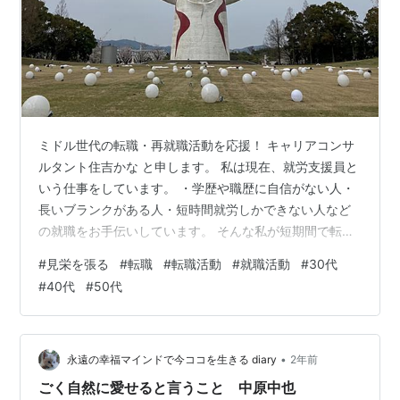
ミドル世代の転職・再就職活動を応援！ キャリアコンサ
ルタント住吉かな と申します。 私は現在、就労支援員と
いう仕事をしています。 ・学歴や職歴に自信がない人・
長いブランクがある人・短時間就労しかできない人など
の就職をお手伝いしています。 そんな私が短期間で転職
（再就職）を成功させた相談者さんの共通点 とか 気をつ
#
見栄を張る
#
転職
#
転職活動
#
就職活動
#
30代
けないと転職（再就職）活動が長期化する危険なポイン
#
40代
#
50代
ト を投稿しています。 このブログが、あなたの転職（再
就職）活動の参考になれば嬉しいです。 見栄を張ること
で転職（再就職）活動が長期化する３つの理由 見栄を張
ることは、人間として自然な行動の一つです。 誰しも、
•
永遠の幸福マインドで今ココを生きる diary
2年前
他者からの肯定や称賛を求め…
ごく自然に愛せると言うこと 中原中也