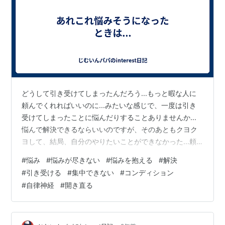
どうして引き受けてしまったんだろう...もっと暇な人に
頼んでくれればいいのに...みたいな感じで、一度は引き
受けてしまったことに悩んだりすることありませんか...
悩んで解決できるならいいのですが、そのあともクヨク
ヨして、結局、自分のやりたいことができなかった...頼
まれたこともしっかりできずに、ガッカリされてしまっ
#
悩み
#
悩みが尽きない
#
悩みを抱える
#
解決
た...なんて経験があります。 これってなんだか損ですよ
#
引き受ける
#
集中できない
#
コンディション
ね... こうならないためにはどうすればいいのでしょう
#
自律神経
#
開き直る
か...（そもそも引き受けなければいいのでは？と言われ
てしまいそうではありますが...） 自分自身、頼まれると
「イヤです！」ってなんか言えないんですよね... 嫌われ