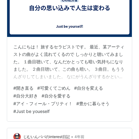
こんにちは！ 旅するセラピストです。 最近、某アーティ
ストの曲がよく流れてくるので しっかりと聴いてみまし
た。 １曲目聴いて、なんだかとっても暗い気持ちになり
ました。 ２曲目聴いて、この曲も暗い。 ３曲目。もうう
んざりしてしまいました。 なにがうんざりするかという
と このアーティストの曲の歌詞は 「どうせ俺なん
#
開き直る
#
可愛くてごめん
#
自分を変える
か・・・」 という気持ちが強くて、 うじうじしてる気持
#
自分大好き
#
自分を愛する
ちがとても伝わるからです。 動いてきてないから自信が
#
アイ・フィール・プリティ！
#
豊かに暮らそう
ないままなのだということを 先日ブログに書きました。
#
Just be youeself
まだ読んでない方はこちら。 travel-healing.com 経験が
自信に変わります。 それはコツコツやっていくしかない
ので…
•
じむいんパパのinterest日記
4年前