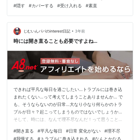
きないことをしたり、できないことをあたかもできるよ
#
隠す
#
カバーする
#
受け入れる
#
素直
うなフリは止めるべきですよね...だって、相手に迷惑を
かけてしまうから... もちろん、欠点に対して何も改善す
るつもりはありません！って開き直るつもりはありませ
ん。直せるところや、改善すべき点についても検討は
•
じむいんパパのinterest日記
3年前
し…
時には開き直ることも必要ですよね…
できれば平凡な毎日を過ごしたい…トラブルには巻き込
まれたくない…って考えてしまうことありませんか… で
も、そうならないのが日常…大なり小なり何らかのトラ
ブルが日々？起こってしまうものではないでしょうか…
そして、時には、なんて理不尽なんだ！って思うこと
も… そんなとき、皆さんはどうされていますでしょう
#
開き直る
#
平凡な毎日
#
日常 変化がない
#
理不尽
か？ 落ち込んで何も手につかない…、嵐が去るまでじっ
#
我慢する
#
トラブルに巻き込まれる
#
なんとかなる