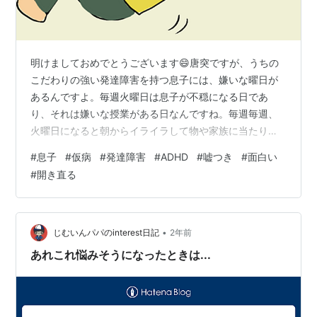
明けましておめでとうございます😄唐突ですが、うちの
こだわりの強い発達障害を持つ息子には、嫌いな曜日が
あるんですよ。毎週火曜日は息子が不穏になる日であ
り、それは嫌いな授業がある日なんですね。毎週毎週、
火曜日になると朝からイライラして物や家族に当たり散
らしたりしているからこちらはたまったもんじゃない。
#
息子
#
仮病
#
発達障害
#
ADHD
#
嘘つき
#
面白い
ちなみに書写の授業と、音楽の授業があるんですね。息
#
開き直る
子いわく書写は、準備や後片付けが面倒くさいのに頑張
らなきゃいけない重要性がわからない。音楽は、自分に
は才能もないのに、みんなの前で歌ったり演奏させられ
ることに、晒し者にされていると感じてしまうらしいん
•
じむいんパパのinterest日記
2年前
です。イヤイヤな態度丸出しで授業に臨むから、先生に
あれこれ悩みそうになったときは...
も…