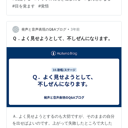
と我慢する…それとも次に（前に）進むために動き出し
#
目を覚ます
#
覚悟
ていますか… 今までの自分を振り返ると、嵐が去るまで
じっと我慢することが多かったように思えます。我慢す
ると言うよりは逃げていたのかもしれません… ・今は自
分の感情を押し殺して耐える（嫌だけど我慢す…
•
発声と音声表現のQ&Aブログ
3年前
Ｑ．よく見せようとして、不しぜんになります。
Ａ. よく見せようとするのも大切ですが、そのままの自分
を出せばよいのです。上がって失敗したところで大した