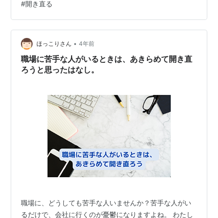
#
開き直る
すれば気にするほど悪循環に。そんな時、「鈍感力も大
切です」の文字をSNSで見かけました。 鈍感力について
調べてみると、鈍感力とは一般的に、自分がストレスに
感じることやダメージになりそうな情報を、ため込まず
•
ほっこりさん
4年前
にうまく受け流す力のこと。小さなことや嫌なこ…
職場に苦手な人がいるときは、あきらめて開き直
ろうと思ったはなし。
職場に、どうしても苦手な人いませんか？苦手な人がい
るだけで、会社に行くのが憂鬱になりますよね。 わたし