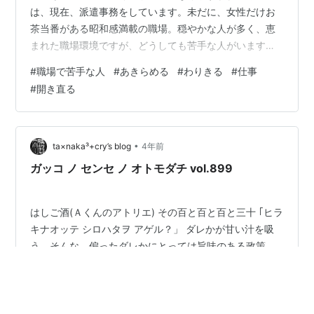
は、現在、派遣事務をしています。未だに、女性だけお
茶当番がある昭和感満載の職場。穏やかな人が多く、恵
まれた職場環境ですが、どうしても苦手な人がいます。
しかも、同じ係で席が近いため、関わり合いを持たなけ
#
職場で苦手な人
#
あきらめる
#
わりきる
#
仕事
ればなりません。 地味につらいんですよね。 苦手な人。
#
開き直る
頑張ってみる。 あきらめる。 日々心がけていること。
さいごに 苦手な人。 苦手なタイプの人って、これまでの
経験から初対面でなんとなく分かります。わたしの場
合、上から目線の人、女の子好きでよくしゃべる年上男
•
ta×naka³+cry’s blog
4年前
性がめちゃめちゃ苦手。たいてい、そう…
ガッコ ノ センセ ノ オトモダチ vol.899