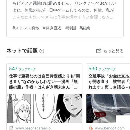
もピアノと縄跳びは辞めません。 リンク だっておかしい
よね。無職の夫が一日中ゲームしてるのに、何故、私が
こんなにも焦ってさらに仕事を増やそうと奮闘しなきゃ
いけないのか(´-ω-`)夫は独り暮らししたことないし、何
#
ストレス発散
#
開き直る
#
帰国
#
副業
か困ったことがあれば家族、親戚が何とかしてきたので
しょう。自分でやりくりをしたことなかったのでしょ
う。残念だ。。。( ;∀;)そういう目で見ることでなんとか
ネットで話題
もっと見る
私自身を落ち着かせます。さぁ、張本人がそんなにのん
気なのであれば、私もその態度で挑もう。笑好きなよう
にさせていただこう。ピアノと縄跳…
547
530
ブックマーク
ブックマーク
仕事で重要なのは自己肯定感よりも“開
交通事故「お金は支払
き直り”なのかもしれない──漫画『無
が開き直り 被害者「
能の鷹』作者・はんざき朝未さん｜
れます」悔しさ語る -
【パソナキャリア】パソナの転職エー
ムニュース
ジェント
www.pasonacareer.jp
www.bengo4.com