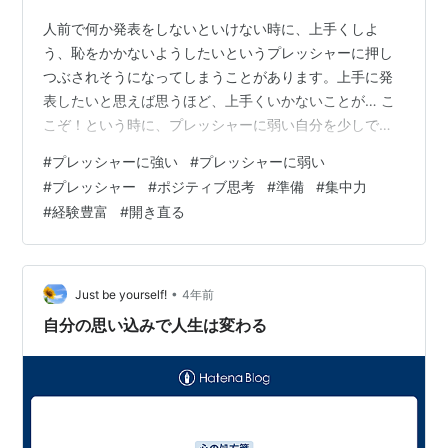
人前で何か発表をしないといけない時に、上手くしよ
う、恥をかかないようしたいというプレッシャーに押し
つぶされそうになってしまうことがあります。上手に発
表したいと思えば思うほど、上手くいかないことが… こ
こぞ！という時に、プレッシャーに弱い自分を少しでも
何とかしたい。少しでもプレッシャーに強くなり、大事
#
プレッシャーに強い
#
プレッシャーに弱い
な場面でも大丈夫という自信を持ちたい。と思っている
#
プレッシャー
#
ポジティブ思考
#
準備
#
集中力
のですが… どうしたら、プレッシャーに強くなれるので
#
経験豊富
#
開き直る
しょうか？ 自分の周りにいるプレッシャーに強い人の特
徴を思い浮かべながら考えてみました。 自分が感じてい
るプレッシャーに強い（自分には強く見えている）人の
特徴は、 ・ポジティブ思考・準備に抜かりがな…
•
Just be yourself!
4年前
自分の思い込みで人生は変わる