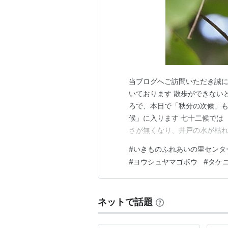
当ブログへご訪問いただき誠に
いております 散歩ができない
ろで、本日で「秋分の次候」も
候」に入ります 七十二候では 
さが無くなり、井戸の水が枯
始める季節という説があります
#
いきものふれあいの里センタ
里センター周辺の様子です 先
#
ヨウシュヤマゴボウ
#
タケ
続いて、クサギの花と実です 
ネットで話題