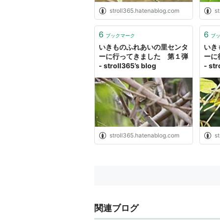
stroll365.hatenablog.com
s
6
6
ブックマーク
ブ
いきものふれあいの里センタ
いき
ーに行ってきました 第１弾
ーに
- stroll365’s blog
- str
stroll365.hatenablog.com
s
関連ブログ