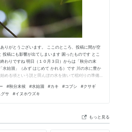
ありがとうございます。 ここのところ、投稿に間が空
と 投稿にも影響が出てしまいます 困ったものです とこ
終わりですね 明日（１０月３日）からは「秋分の末
「水始涸」（みず はじめて かれる）です 川の水に豊か
れ始める頃という説と田んぼの水を抜いて稲刈りの準備を
 それでは、前回の続編となります いきものふれあいの
ー
#
秋分末候
#
水始涸
#
カキ
#
コブシ
#
クサギ
ずは、カキとコブシの実です カキが、色づいてきました
ニグサ
#
イヌホウズキ
続いて、ヨウ…
もっと見る