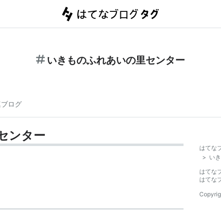
いきものふれあいの里センター
連ブログ
センター
はてな
>
いき
はてな
はてな
Copyrig