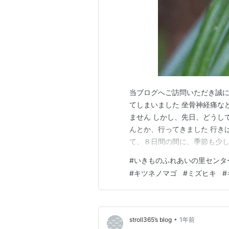
当ブログへご訪問いただき誠に
てしまいました 坐骨神経痛な
ません しかし、先日、どうし
んとか、行ってきました 行き
て、８日間の間に、季節も少し
乃収声」（かみなり すなわち 
#
いきものふれあいの里センタ
は 「蟄虫坏戸」（むし かくれ
#
キツネノマゴ
#
ミズヒキ
#
口をふさぐということだそうで
•
stroll365’s blog
1年前