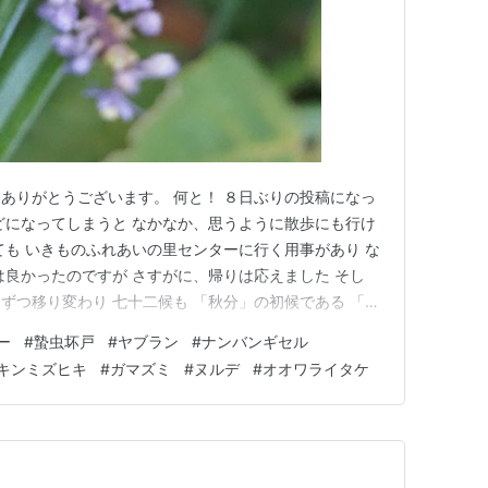
ありがとうございます。 何と！ ８日ぶりの投稿になっ
どになってしまうと なかなか、思うように散歩にも行け
ても いきものふれあいの里センターに行く用事があり な
は良かったのですが さすがに、帰りは応えました そし
ずつ移り変わり 七十二候も 「秋分」の初候である 「雷
こえを おさむ）が 今日で終え 明日（９月２８日）から
ー
#
蟄虫坏戸
#
ヤブラン
#
ナンバンギセル
て とを ふさぐ）に入ります 虫が土の中に入って、入り
キンミズヒキ
#
ガマズミ
#
ヌルデ
#
オオワライタケ
…