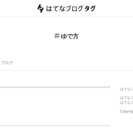
ゆで方
連ブログ
はてな
はてな
はてな
Copyrig