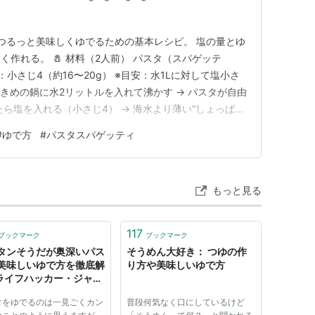
つるっと美味しくゆでるための基本レシピ。 塩の量とゆ
作れる。 🧂 材料（2人前） パスタ（スパゲッテ
塩：小さじ4（約16〜20g） ※目安：水1Lに対して塩小さ
 大きめの鍋に水2リットルを入れて沸かす → パスタが自由
ら塩を入れる（小さじ4） → 海水より薄い“しょっぱ
に下味がつく。 パスタを入れ、最初の10秒だけ軽く混ぜ
#
ゆで方
#
パスタスパゲッティ
の後は自然に泳がせる。 袋の表示時間より1分短くゆでる
もっと見る
117
ブックマーク
ブックマーク
タンそうだが奥深いパス
そうめん大好き： つゆの作
美味しいゆで方を徹底解
り方や美味しいゆで方
| ライフハッカー・ジャパ
タをゆでるのは一見ごくカン
普段何気なく口にしているけど