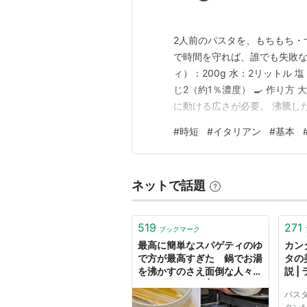
2人前のパスタを、もちもち・
で時間を守れば、誰でも失敗なく
ィ）：200g 水：2リットル 
じ2（約1％濃度） 🍳 作り方
に動ける広さが必要。 沸騰した
め”がベスト。 → パスタ自体
#
時短
#
イタリアン
#
基本
る → くっつき防止。 → そ
表示：7分…
ネットで話題
519
271
ブックマーク
最高に簡単なスパゲティのゆ
カン
で方が最高すぎた 鍋でお湯
タの
を沸かすのさえ面倒な人々へ
説 
の救世主レシピ | ねとらぼ
ン
パス