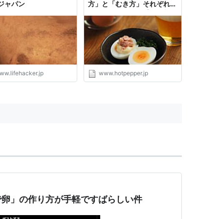
ジャパン
方」と「むき方」それぞれに
コツがあるんです【筋肉料理
人】 - メシ通 | ホットペッパ
ーグルメ
ww.lifehacker.jp
www.hotpepper.jp
で卵」の作り方が手軽ですばらしい件