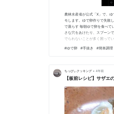
農林水産省が公式「X」で、ゆ
モします。ゆで卵作りで失敗し
で蒸らす 毎朝ゆで卵を食べて
さな穴をあけたり、スプーン
でられないことが多く困ってい
た。 「X」に書いてあるとお
#
ゆで卵
#
手抜き
#
簡単調理
まで水を加えて中火にかける。
止めたらフタをしたまま５分お
•
ちっぴぃクッキング
4年前
【板前レシピ】サザエ