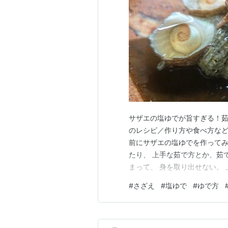
サザエの塩ゆでが旨すぎる！
のレシピ／作り方や食べ方など
前にサザエの塩ゆでを作ってみ
たり、 上手な茹で方とか、茹
まって、 身を取り出せない。
柔らかく仕上げた、 美味しい
#
さざえ
#
塩ゆで
#
ゆで方
居ないとか。 ちょっと待った
います。 小さなサザエのこと