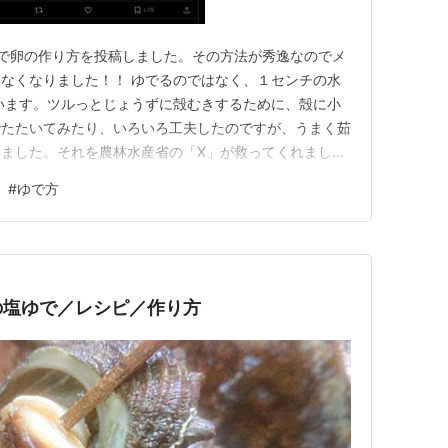
で卵の作り方を投稿しました。その方法が秀逸なのでメ
なくなりました！！ ゆでるのではなく、１センチの水
います。ツルっとじょうずに殻むきするために、殻に小
でたたいてみたり、いろいろ工夫したのですが、うまく茹
ました。それを農林水産省の「X」が救ってくれまし
りなのですが、 ①鍋に卵を入れ、鍋底から１ｃｍの高さ
#
ゆで方
 ②水が沸騰したらフタをして、中火で４分加熱。火を
く。（黄身をトロトロにした…
の塩ゆで／レシピ／作り方