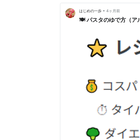
•
はじめの一歩
4ヶ月前
🍽️ パスタのゆで方（