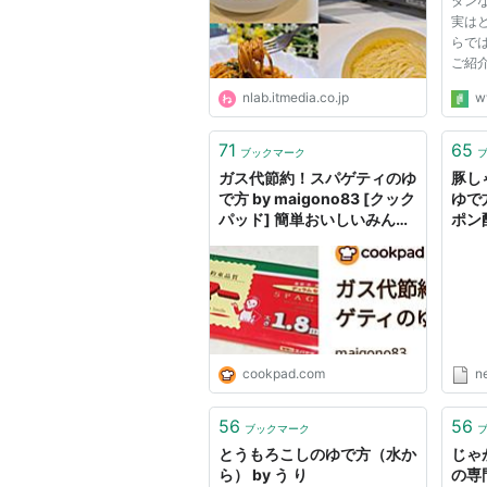
タン
実は
らで
ご紹
Photo
nlab.itmedia.co.jp
w
haves
は、
さら
71
65
ブックマーク
4ステ
ガス代節約！スパゲティのゆ
豚し
の種類
で方 by maigono83 [クック
ゆで
パッド] 簡単おいしいみんな
ポン
のレシピが60万品
ラン
cookpad.com
n
56
56
ブックマーク
とうもろこしのゆで方（水か
じゃ
ら） by う り
の専