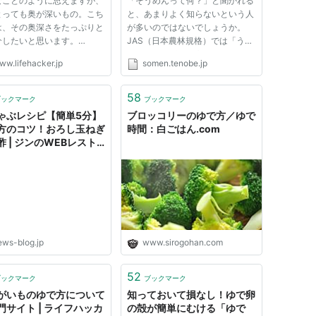
なことのように思えますが、
「そうめんって何？」と聞かれる
とっても奥が深いもの。こち
と、あまりよく知らないという人
は、その奥深さをたっぷりと
が多いのではないでしょうか。
介したいと思います。
JAS（日本農林規格）では「うど
s by
ん・ひやむぎ・そうめん」を
ww.lifehacker.jp
somen.tenobe.jp
een/Shutterstock. まず
「（手延べ）そうめん類」として
パスタの基本的なゆで方をお
次のように定義しています。 “そ
いしておきましょう。以下の
うめんの定義”の詳細はこちら »
58
ブックマーク
ブックマーク
ップが基本です。 1. パスタ
ゃぶレシピ【簡単5分】
ブロッコリーのゆで方／ゆで
を選ぶ キッチン系...
方のコツ！おろし玉ねぎ
時間：白ごはん.com
酢 | ジンのWEBレスト
ews-blog.jp
www.sirogohan.com
52
ブックマーク
ブックマーク
がいものゆで方について
知っておいて損なし！ゆで卵
門サイト | ライフハッカ
の殻が簡単にむける「ゆで