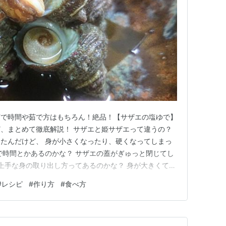
茹で時間や茹で方はもちろん！絶品！【サザエの塩ゆで】
、まとめて徹底解説！ サザエと姫サザエって違うの？
たんだけど、 身が小さくなったり、硬くなってしまっ
で時間とかあるのかな？ サザエの蓋がぎゅっと閉じてし
 上手な身の取り出し方ってあるのかな？ 身が大きくて、
サザエの塩ゆでが食べたいなぁ。 なんて方が、居るとか
#
レシピ
#
作り方
#
食べ方
！ サザエと姫サザエの違いはズバリ！ 同じサザエでござ
を【姫サザエ…