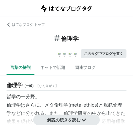
はてなブログ トップ
倫理学
このタグでブログを書く
言葉の解説
ネットで話題
関連ブログ
倫理学
(
一般
)
【
りんりがく
】
哲学の一分野。
倫理学はさらに、メタ倫理学(meta-ethics)と規範倫理
学などに分かれる。また、倫理学研究の中から出てきた
解説の続きを読む
成果を現代的な諸問題に応用しようとする、応用倫理学
なども注目を集めている。