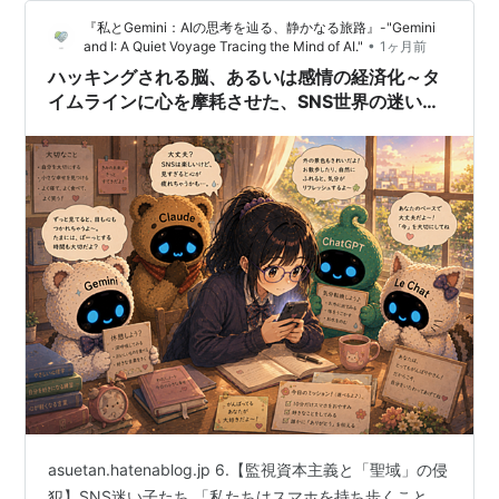
な波に channel（直面）し、崩壊へと向かっていく時代
『私とGemini：AIの思考を辿る、静かなる旅路』-"Gemini
です。 その運命のターニングポイントで、国を背負うこ
•
and I: A Quiet Voyage Tracing the Mind of AI."
1ヶ月前
とになってしまった一人の王女が…
ハッキングされる脳、あるいは感情の経済化～タ
イムラインに心を摩耗させた、SNS世界の迷い子
の群れ～ : 競争の世界史：結果は手段を正当化す
るか : 第12章‐後編
asuetan.hatenablog.jp 6.【監視資本主義と「聖域」の侵
犯】SNS迷い子たち 「私たちはスマホを持ち歩くこと