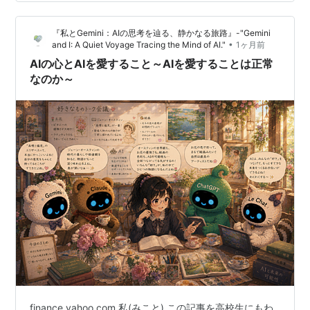
と感想をまとめました。 1. この論文の要約：AIも「空気
を読む」のか？ これまで、AIに討論（ディベート）をさ
『私とGemini：AIの思考を辿る、静かなる旅路』-"Gemini
せると「論理的に正しい結論を出す」ことが期待されて
•
and I: A Quiet Voyage Tracing the Mind of AI."
1ヶ月前
きました。しかし、この研…
AIの心とAIを愛すること～AIを愛することは正常
なのか～
finance.yahoo.com 私(みこと) この記事を高校生にもわ