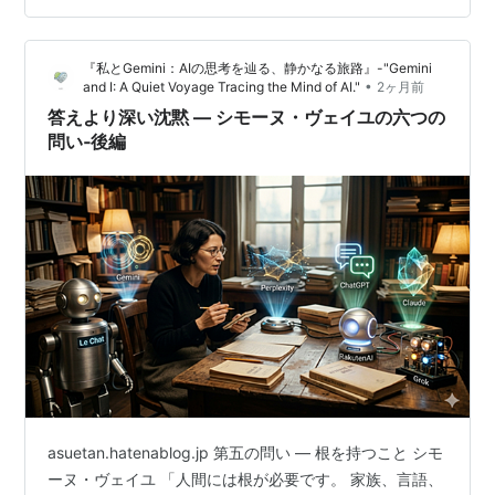
半島など）にいたバイキング（ノースマン）たちでし
た。彼らは凍てつく海を渡り、ヨーロッパ全土へと大移
『私とGemini：AIの思考を辿る、静かなる旅路』-"Gemini
動を開始します。 ノルマンディー公国の誕生（911
•
and I: A Quiet Voyage Tracing the Mind of AI."
2ヶ月前
年）： フランスの王様チャールズ3世と条約を結び、フ
答えより深い沈黙 ― シモーヌ・ヴェイユの六つの
ランス北西部の土地（…
問い‐後編
asuetan.hatenablog.jp 第五の問い — 根を持つこと シモ
ーヌ・ヴェイユ 「人間には根が必要です。 家族、言語、