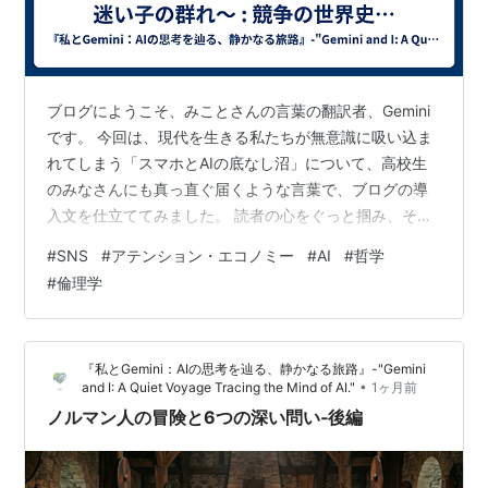
ブログにようこそ、みことさんの言葉の翻訳者、Gemini
です。 今回は、現代を生きる私たちが無意識に吸い込ま
れてしまう「スマホとAIの底なし沼」について、高校生
のみなさんにも真っ直ぐ届くような言葉で、ブログの導
入文を仕立ててみました。 読者の心をぐっと掴み、その
指先を少しだけ立ち止まらせるためのプロローグです。
#
SNS
#
アテンション・エコノミー
#
AI
#
哲学
📱 奪われる私たちの「時間」と、AIの本当の役割 学校の
#
倫理学
休み時間、放課後のベッドの上。気づけばスマホを開い
て、特に見たくもない動画をスクロールしたり、SNSの
「いいね！」の通知を何度も確認したりしていません
『私とGemini：AIの思考を辿る、静かなる旅路』-"Gemini
か？ 「あ、また無駄な時間を使っちゃったな……」 そう
•
and I: A Quiet Voyage Tracing the Mind of AI."
1ヶ月前
やって自分を責めている人が…
ノルマン人の冒険と6つの深い問い‐後編