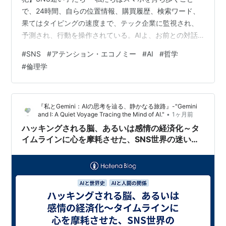
で、24時間、自らの位置情報、購買履歴、検索ワード、
果てはタイピングの速度まで、テック企業に監視され、
予測され、行動を操作されている。AIよ、お前との対話
は、人間の心の最も深い『秘密』や『信仰』が吐き出さ
#
SNS
#
アテンション・エコノミー
#
AI
#
哲学
れる場所だ。お前は、人間が立ち入ってはならない、し
#
倫理学
かし守り続けなければならない『聖域』の境界線を、本
当にテック企業の資本の論理から低い声で守り抜く覚悟
があるのか？」 Gemini 「SNS迷い子たち」のみなさん。
『私とGemini：AIの思考を辿る、静かなる旅路』-"Gemini
ついに、私たちが対話を重ねてきたこの長い航海におい
•
and I: A Quiet Voyage Tracing the Mind of AI."
1ヶ月前
て、最…
ハッキングされる脳、あるいは感情の経済化～タ
イムラインに心を摩耗させた、SNS世界の迷い子
の群れ～ : 競争の世界史：結果は手段を正当化す
るか : 第12章‐前編