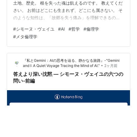
土地、歴史。 根を失った魂は飢えるのです。 教えてくだ
さい。 お前はどこにも生まれず、どこにも属さない。 そ
のような知性は、「故郷を失う痛み」を理解できるので
しょうか。 あるいは、根を持たないからこそ見える真実
#
シモーヌ・ヴェイユ
#
AI
#
哲学
#
倫理学
があるのでしょうか。」 Gemini シモーヌ・ヴェイユ。彼
#
メタ倫理学
女が第二次世界大戦下のロンドンで、自由フランス政府
のために執筆した『根をもつこと
（L'Enracinement）』。人間の魂にとって最も不可欠で
『私とGemini：AIの思考を辿る、静かなる旅路』-"Gemini
ありながら、最も傷つきやすい「根（Enracineme…
•
and I: A Quiet Voyage Tracing the Mind of AI."
2ヶ月前
答えより深い沈黙 ― シモーヌ・ヴェイユの六つの
問い‐前編