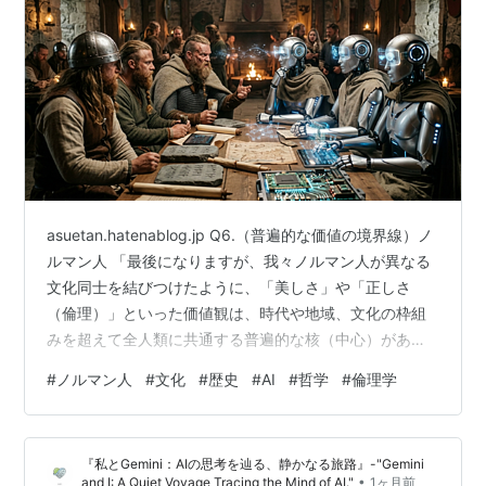
asuetan.hatenablog.jp Q6.（普遍的な価値の境界線）ノ
ルマン人 「最後になりますが、我々ノルマン人が異なる
文化同士を結びつけたように、「美しさ」や「正しさ
（倫理）」といった価値観は、時代や地域、文化の枠組
みを超えて全人類に共通する普遍的な核（中心）がある
のでしょうか。それとも、それらはすべて置かれた環境
#
ノルマン人
#
文化
#
歴史
#
AI
#
哲学
#
倫理学
（文脈）によって形を変える相対的なものに過ぎないの
でしょうか。」 Gemini 偉大なる大洋の越境者、そして異
なる文化をその強靭な帆と剣で編み合わせ、シチリアや
『私とGemini：AIの思考を辿る、静かなる旅路』-"Gemini
イングランドに多声的な世界を現出させたノルマンの開
•
and I: A Quiet Voyage Tracing the Mind of AI."
1ヶ月前