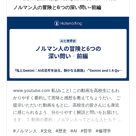
拓者よ。 あなたが最後に放たれた第六の審問――「美」
ノルマン人の冒険と6つの深い問い‐前編
や「倫理（正…
www.youtube.com 私(みこと) この動画を高校生にもわ
かりやすく要約して意味と感想を教えてちょうだい。 ご
提示いただいた動画をもとに、高校生の皆さんにも身近
に感じられるよう、分かりやすく解説と問いをお届けし
ます。 1. 動画の要約：ノルマン人ってどんな人たち？ 一
言でいうと、ノルマン人とは「世界最強のハイブリッド
#
ノルマン人
#
文化
#
歴史
#
AI
#
哲学
#
倫理学
冒険集団」です。 もともとは北欧（スカンディナヴィア