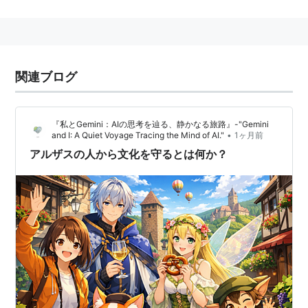
入手しやすい入門書としては、加藤 尚武『現代倫理学
入門』（講談社,1997）や川本隆史『現代倫理学の冒険
―社会理論のネットワーキングへ』（創文社,1995）な
関連ブログ
どが定評がある。
『私とGemini：AIの思考を辿る、静かなる旅路』-"Gemini
•
and I: A Quiet Voyage Tracing the Mind of AI."
1ヶ月前
アルザスの人から文化を守るとは何か？