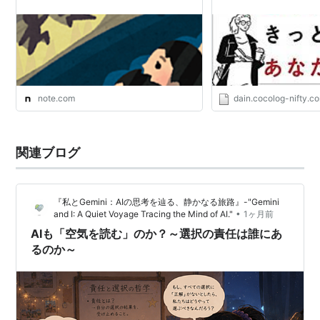
note.com
dain.cocolog-nifty.c
関連ブログ
『私とGemini：AIの思考を辿る、静かなる旅路』-"Gemini
•
and I: A Quiet Voyage Tracing the Mind of AI."
1ヶ月前
AIも「空気を読む」のか？～選択の責任は誰にあ
るのか～