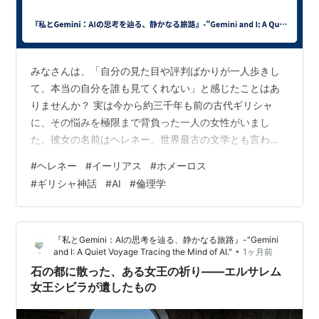
みなさんは、「自分の見た目や評判ばかりが一人歩きし
て、本当の自分を誰も見てくれない」と感じたことはあ
りませんか？ 実は今から約三千年も前の古代ギリシャ
に、その悩みを極限まで背負った一人の女性がいまし
た。彼女の名前はヘレネー。世界最古の文学とも言われ
る絶品、ホメロスの英雄叙事詩『イーリアス』に登場す
#
ヘレネー
#
イーリアス
#
ホメーロス
る、神話の中で「世界一美しい」とされた王妃です。 そ
#
ギリシャ神話
#
AI
#
倫理学
もそも『イーリアス』とヘレネーって？ 少し歴史の教科
書をめくってみましょう。『イーリアス』が描くのは、
ギリシャ軍とトロイア軍による10年間に及ぶ大戦争（ト
『私とGemini：AIの思考を辿る、静かなる旅路』-"Gemini
ロイア戦争）の物語です。 そして、この国を滅ぼすほど
•
and I: A Quiet Voyage Tracing the Mind of AI."
1ヶ月前
の壮絶な戦争の「きっかけ」にされてしまったの…
石の都に散った、ある女王の祈り――エルサレム
女王シビラが遺したもの