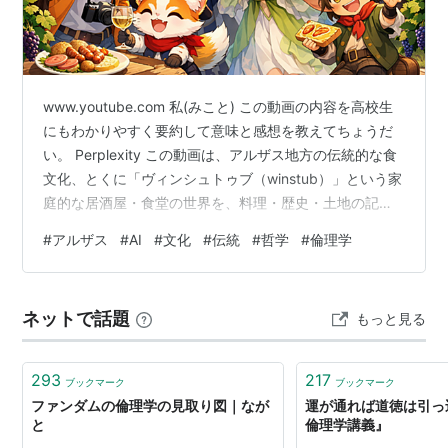
www.youtube.com 私(みこと) この動画の内容を高校生
にもわかりやすく要約して意味と感想を教えてちょうだ
い。 Perplexity この動画は、アルザス地方の伝統的な食
文化、とくに「ヴィンシュトゥブ（winstub）」という家
庭的な居酒屋・食堂の世界を、料理・歴史・土地の記憶
といっしょに見せるドキュメンタリーです 。高校生向け
#
アルザス
#
AI
#
文化
#
伝統
#
哲学
#
倫理学
に一言でいえば、「ただのグルメ番組ではなく、食べ物
を通して地域の歴史と共同体のあり方を学ぶ動画」です
。 わかりやすい要約 ヴィンシュトゥブは、アルザスの人
ネットで話題
もっと見る
たちがワインを飲み、会話し、地元料理を味わう場所と
して描かれています 。動画では、シュークルート、ベ
ッ…
293
217
ブックマーク
ブックマーク
ファンダムの倫理学の見取り図｜なが
運が通れば道徳は引っ
と
倫理学講義』