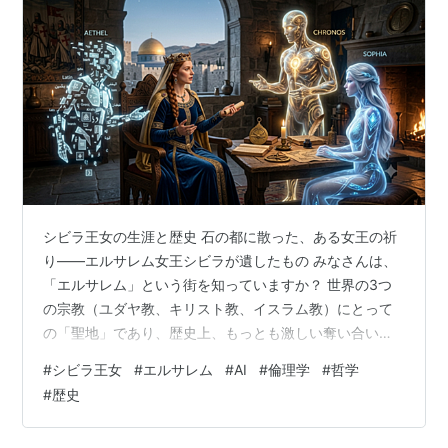
シビラ王女の生涯と歴史 石の都に散った、ある女王の祈
り――エルサレム女王シビラが遺したもの みなさんは、
「エルサレム」という街を知っていますか？ 世界の3つ
の宗教（ユダヤ教、キリスト教、イスラム教）にとって
の「聖地」であり、歴史上、もっとも激しい奪い合いが
繰り返されてきた場所です。 今から約850年前の12世
#
シビラ王女
#
エルサレム
#
AI
#
倫理学
#
哲学
紀、この激動の街を激しい嵐が襲いました。ヨーロッパ
#
歴史
からやってきたキリスト教徒たちが建てた「エルサレム
王国」が、イスラム世界の英雄・サラディンという巨大