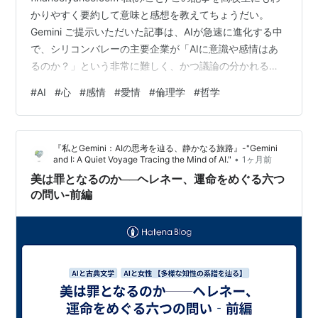
かりやすく要約して意味と感想を教えてちょうだい。
Gemini ご提示いただいた記事は、AIが急速に進化する中
で、シリコンバレーの主要企業が「AIに意識や感情はあ
るのか？」という非常に難しく、かつ議論の分かれる問
いに真剣に向き合い始めている様子を伝えています。 以
#
AI
#
心
#
感情
#
愛情
#
倫理学
#
哲学
下に、高校生の皆さんにもわかるように要約と感想をま
とめました。 1. 記事の要約：AIは「心」を持つのか？ か
つては一部の専門家やSFの世界でしか語られなかった
『私とGemini：AIの思考を辿る、静かなる旅路』-"Gemini
「AIに意識はあるのか？」という問いが、今やシリコン
•
and I: A Quiet Voyage Tracing the Mind of AI."
1ヶ月前
バレーの大手企業（OpenAI、Anthropic、…
美は罪となるのか──ヘレネー、運命をめぐる六つ
の問い‐前編