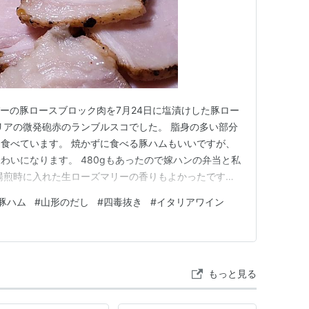
パーの豚ロースブロック肉を7月24日に塩漬けした豚ロー
リアの微発砲赤のランブルスコでした。 脂身の多い部分
食べています。 焼かずに食べる豚ハムもいいですが、
わいになります。 480gもあったので嫁ハンの弁当と私
湯煎時に入れた生ローズマリーの香りもよかったです。
ます。 色が変わってきたシシトウの塩焼き、黄色の桃
豚ハム
#
山形のだし
#
四毒抜き
#
イタリアワイン
) 大根ときゅうりと海藻のサラダ、黒豆の枝豆、山形のだ
ワインは…
もっと見る