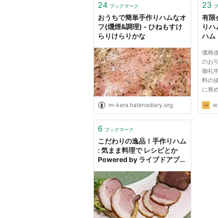
24
23
ブックマーク
おうちで簡単手作りハムなオ
有限
フ(燻煙&調理) - ひねもすけ
りハ
らりけらりかな
ハム
価格
のお
御礼
料の
に努
コス
m-kera.hatenadiary.org
w
維持
まし
るた
6
ブックマーク
ます
こだわりの逸品！手作りハム
て...
: 気まま料理で レシピとか
Powered by ライブドアブロ
グ