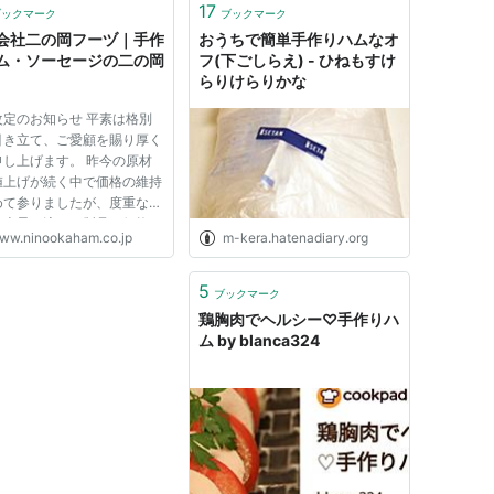
17
ブックマーク
ブックマーク
会社二の岡フーヅ｜手作
おうちで簡単手作りハムなオ
ム・ソーセージの二の岡
フ(下ごしらえ) - ひねもすけ
らりけらりかな
改定のお知らせ 平素は格別
引き立て、ご愛顧を賜り厚く
申し上げます。 昨今の原材
値上げが続く中で価格の維持
めて参りましたが、度重なる
ト上昇の流れに製品の価格を
ww.ninookaham.co.jp
m-kera.hatenadiary.org
することが困難になって参り
た。 製品の品質の維持を図
め、この度不本意ではござい
5
ブックマーク
が商品価格の見直しをさせ
鶏胸肉でヘルシー♡手作りハ
ム by blanca324