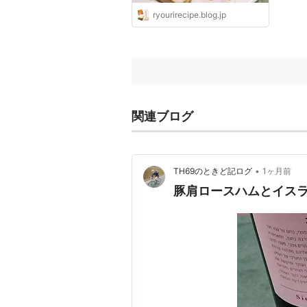
ryourirecipe.blog.jp
関連ブログ
•
TH69のときど記ログ
1ヶ月前
豚肩ロースハムとイス