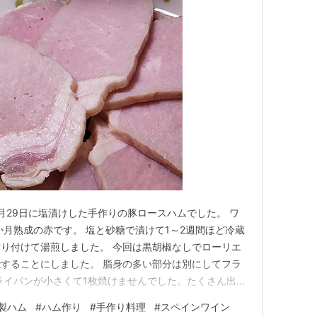
5月29日に塩漬けした手作りの豚ロースハムでした。 ワ
か月熟成の赤です。 塩と砂糖で漬けて1～2週間ほど冷蔵
り付けて湯煎しました。 今回は黒胡椒なしでローリエ
することにしました。 脂身の多い部分は別にしてフラ
ライパンが小さくて1枚焼けませんでした。たくさん出た
先日作った自家製ベーコンといんげんのにんにく炒め。
製ハム
#
ハム作り
#
手作り料理
#
スペインワイン
そして驚いたのがこれ。ただ焼いただけなのに旨味が凝