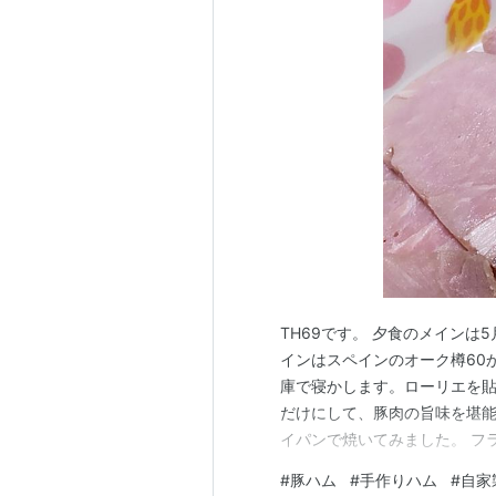
TH69です。 夕食のメインは
インはスペインのオーク樽60
庫で寝かします。ローリエを貼
だけにして、豚肉の旨味を堪能
イパンで焼いてみました。 フ
脂は下の料理に使いました。 
#
豚ハム
#
手作りハム
#
自家
久し振りやけど美味しいわ！ 