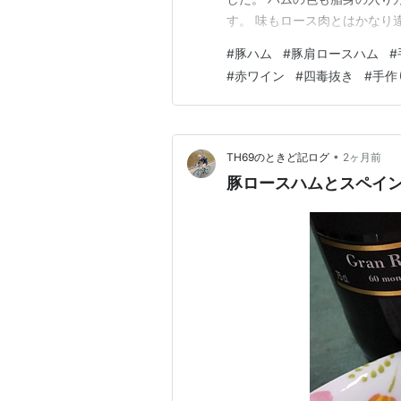
す。 味もロース肉とはかなり
じます。 脂身が多い部分はフ
#
豚ハム
#
豚肩ロースハム
#
まま焼きます。 焼いた豚肩ロ
#
赤ワイン
#
四毒抜き
#
手作
味わいになりました。 トマト
•
TH69のときど記ログ
2ヶ月前
豚ロースハムとスペイ