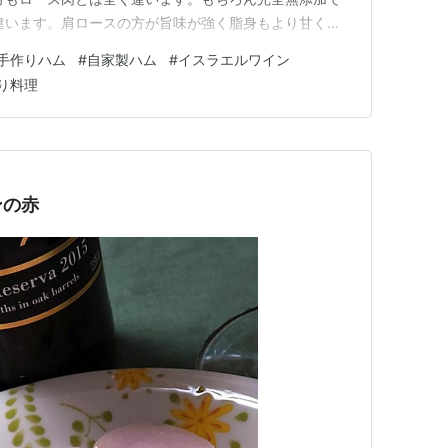
違います。肩ロースの方が旨味が強く脂身もより甘く感
ライパンで焼きました。脂はたっぷり出てくるのでその
手作りハム
#
自家製ハム
#
イスラエルワイン
ースハムもまた格別です。さらに旨味が凝縮されて深い
り料理
ときゅうりのサラダ …
ンの赤