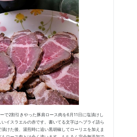
パーで2割引きやった豚肩ロース肉を6月11日に塩漬けし
しいイスラエルの赤です。書いてる文字はヘブライ語ら
で漬けた後、湯煎時に追い黒胡椒してローリエを加えま
方もロース肉とは全く違います。もちろん完全無添加で