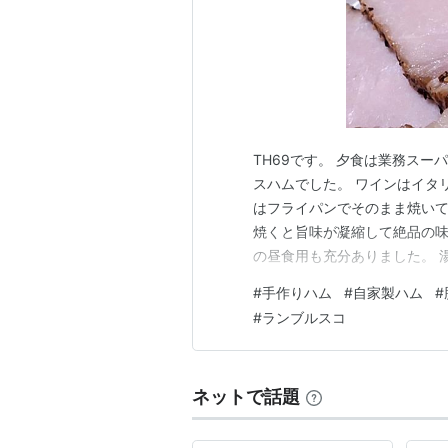
TH69です。 夕食は業務スー
スハムでした。 ワインはイタ
はフライパンでそのまま焼いて
焼くと旨味が凝縮して絶品の味
の昼食用も充分ありました。 
色々ハーブを変えて楽しんでい
#
手作りハム
#
自家製ハム
#
太郎トマト(柿じゃありません
#
ランブルスコ
し(今日作りました) 合わせた
ネットで話題