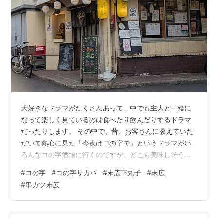
大好きなドラマがたくさんあって、中でも主人と一緒に
なって楽しく見ているのは食べたり飲んだりするドラマ
だったりします。 その中で、昔、お客さんに教えていた
だいて熱心に見た「今夜はコの字で」というドラマがい
ろんなコの字酒場に行くのですが、どこも美味しそうで
いちいち気になっていました。 何度、見ても、再放送も
#
コの字
#
コの字サカバ
#
末広下丸子
#
末広
見てしまうのですが、先月くらいだったかまた見て、行
#
串カツ末広
きたいなぁと思っていたお店がありました。 揚げたての
美味しい串揚げが食べられる下丸子の末広さんです。 実
は、先月、予約をしようと電話した時に、予約したい日