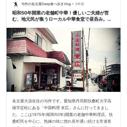
がお休みで、ちょっと先延ばしになっていました。 で
•
与作の名古屋Deep食べ歩きVlog
3年前
も、今回、やっぱり行きたいね、となり、当日…
昭和50年開業の老舗町中華！優しいご夫婦が営
む、地元民が集うローカル中華食堂で昼呑み。
【末広・扶桑町】
名古屋大須在住の与作です。愛知県丹羽郡扶桑町大字高
雄字定松にある「中国料理 末広」さんに行ってきまし
た。ここは1975年(昭和50年)開業の老舗中華料理店。扶
桑町民を中心に、熟練の味に惚れ長年通い続ける常連客