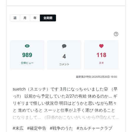
suetch（スエッチ）です 3月になっちゃいました😲 （早
っ‼） 以前から予定していた2/27の有給 休めるのか... ギ
リギリまで怪しい状況🥺 明日はどうかと思いながら黙々
と 進めていると スーッと仕事が上手く運び 休めること
になりまして... （日頃のおこないがいいから⁉🤔なんて...
😊） という事で３連休です １．2/27 ①出荷 久々の☔雨
#
末広
#
確定申告
#
戦争のうた
#
カルチャークラブ
で「🍄原木しいたけ」が急成長😲 （🌞暖かさと☔雨、こ