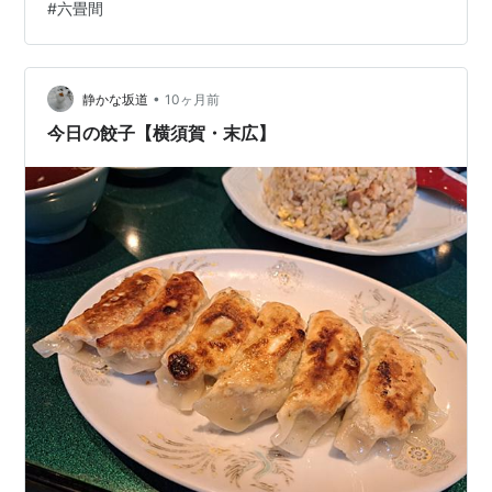
#
六畳間
この仲間とは野毛はしご酒前にラーメンを食うのだ。〆
ラーメンならぬ景気づけラーメン。別の仲間におススメ
してもらったラーメン店がたまたま野毛だったのでちょ
うどいいと訪問。 スープは、出汁はしっかり感じつつも
•
静かな坂道
10ヶ月前
醤油のキ…
今日の餃子【横須賀・末広】