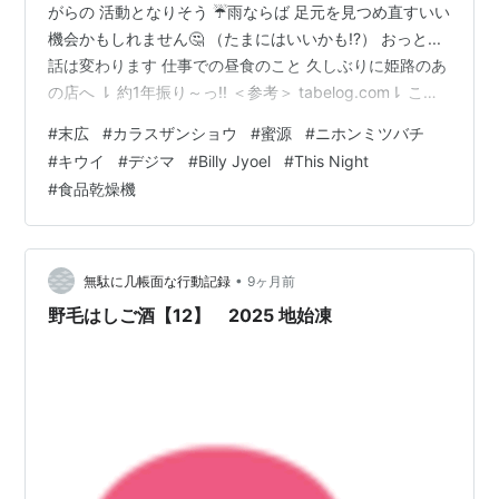
がらの 活動となりそう ☔雨ならば 足元を見つめ直すいい
機会かもしれません🤔 （たまにはいいかも!?） おっと...
話は変わります 仕事での昼食のこと 久しぶりに姫路のあ
の店へ ⇂ 約1年振り～っ!! ＜参考＞ tabelog.com⇂ これ
と... （少し食べた時点での画像です） ⇂ 食後にコーヒー
#
末広
#
カラスザンショウ
#
蜜源
#
ニホンミツバチ
もついて... お昼のランチ￥900😋 （お腹一杯、この後の
#
キウイ
#
デジマ
#
Billy Jyoel
#
This Night
仕事に向かうのが辛かった～っ）予約するのがオススメ
#
食品乾燥機
です😊 １．12/13 天気予報では崩れる予報!? 晴れている
うちにと... まずは⛰山へ ①草刈 続きの作業「草刈」で
す ⇂ …
•
無駄に几帳面な行動記録
9ヶ月前
野毛はしご酒【12】 2025 地始凍