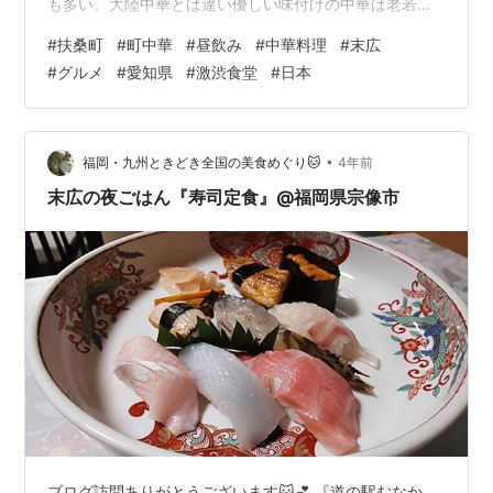
も多い。大陸中華とは違い優しい味付けの中華は老若男
女問わず好まれている。 最寄り駅の名鉄・犬山線「扶桑
#
扶桑町
#
町中華
#
昼飲み
#
中華料理
#
末広
駅」から徒歩1分の駅近店。駐車場は店舗横と向かいにあ
#
グルメ
#
愛知県
#
激渋食堂
#
日本
ります。今回頂いた料理はどれも美味しかったが、個人
的に餃子と麻婆豆腐は他店と比べて店の個性があって良
かったです。 ■中国料理 末広さん ※お店への誹謗中傷、
動画のお店と関係のない他店の紹介・撮影リクエストや
•
福岡・九州ときどき全国の美食めぐり🐱
4年前
宣伝、食べ方や服装・身体等につい…
末広の夜ごはん『寿司定食』@福岡県宗像市
ブログ訪問ありがとうございます🐱💕 『道の駅むなか