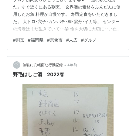
た』すぐ近くにある割烹。 玄界灘の素材をふんだんに使
用したお魚 料理が自慢です。 寿司定食をいただきまし
た。 大トロ･穴子･カンパチ･鯛･雲丹･イカ等。 センター
の海老はまだ生きていて･･😭 命を大切に大切に･･いただ
きました。 ごちそうさまでした。
#
割烹
#
福岡県
#
宗像市
#
末広
#
グルメ
•
無駄に几帳面な行動記録
4年前
野毛はしご酒 2022春