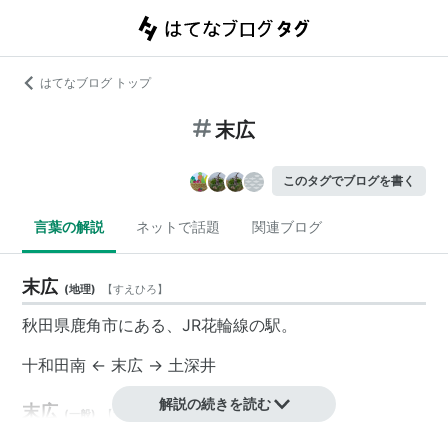
はてなブログ トップ
末広
このタグでブログを書く
言葉の解説
ネットで話題
関連ブログ
末広
(
地理
)
【
すえひろ
】
秋田県鹿角市にある、JR花輪線の駅。
十和田南 ← 末広 → 土深井
解説の続きを読む
末広
(
一般
)
【
すえひろ
】