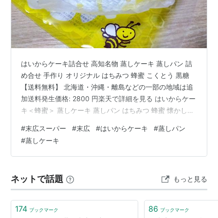
はいからケーキ詰合せ 高知名物 蒸しケーキ 蒸しパン 詰
め合せ 手作り オリジナル はちみつ 蜂蜜 こくとう 黒糖
【送料無料】 北海道・沖縄・離島などの一部の地域は追
加送料発生価格: 2800 円楽天で詳細を見る はいからケー
キ＜蜂蜜＞ 蒸しケーキ 蒸しパン はちみつ 蜂蜜 懐かしい
味 すえひろ屋 オリジナル 手作り 土佐 高知価格: 400 円
#
末広スーパー
#
末広
#
はいからケーキ
#
蒸しパン
楽天で詳細を見る 末広は高知県土佐町で、「末広スーパ
#
蒸しケーキ
ー」などを運営している会社です。自社商品の販売も行
っていて、そうのちの1つがこのはいからケーキです。な
んだか面白そうな会社さんなので興味のある方は見てみ
ネットで話題
もっと見る
てください。 ↓ https://share.…
174
86
ブックマーク
ブックマーク