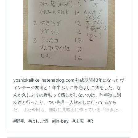
yoshiokaikkei.hatenablog.com 熟成期間43年になったヴ
ィンテージ友達と１年半ぶりに野毛はしご酒をした。な
んか久しぶりの野毛って感じがしないのは、昨年秋に別
友達と行ったり、つい先月一人飲みしに行ってるから
だ。 また今回も、無駄に几帳面に作っている「行きたい
居酒屋メモ」をにらめっこし、過去は16時過ぎの集合だ
#
野毛
#
はしご酒
#
jin-bay
#
末広
#
R
ったが、今回はもっと早くていいのでは！と桜木町駅15
時20分集合。日が暮れる前に飲み始めるって最高！ １軒