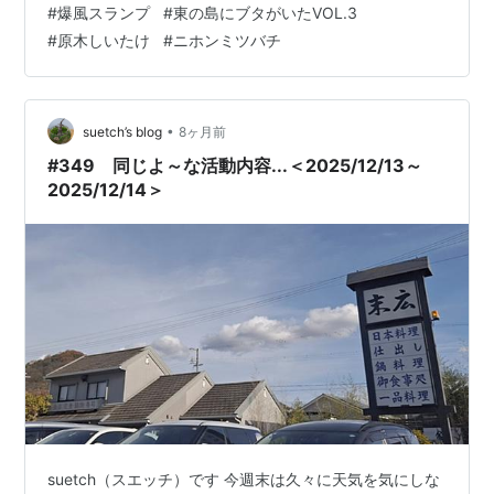
#
爆風スランプ
#
東の島にブタがいたVOL.3
れから👀目が離せません!!） 前日に👴👵両親が収穫した
#
原木しいたけ
#
ニホンミツバチ
ものを含め 直売所へハシゴして🧺出荷することになりま
した ＜出荷内容＞ ・原木しいたけ ・にんじん ・ほうれ
ん草 ・各種乾燥商品 ⇂ 「ふれあ…
•
suetch’s blog
8ヶ月前
#349 同じよ～な活動内容...＜2025/12/13～
2025/12/14＞
suetch（スエッチ）です 今週末は久々に天気を気にしな