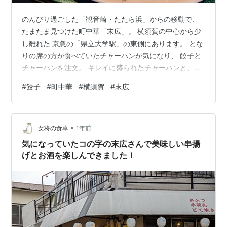
のんびり過ごした「観音崎・たたら浜」からの移動で、
たまたま見つけた町中華「末広」。 横須賀の中心から少
し離れた 京急の「県立大学駅」の東側にあります。 とな
りの席の方が食べていたチャーハンが気になり、 餃子と
チャーハンを注文。 キレイに盛られたチャーハンと、焼
き目がキレイな餃子。 ちょっと味が濃いめのチャーハ
#
餃子
#
町中華
#
横須賀
#
末広
ン。 皮が薄めで、さっぱり味、肉汁たっぷりの餃子。 見
た目も味も、大当たりな店でした！
•
女将の食卓
1年前
気になっていたコの字の末広さんで美味しい串揚
げとお酒を楽しんできました！