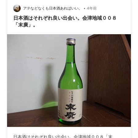
目 jin-bay 15:25～16:00 昨年秋に別の友達と行き、気に
•
入った刺身がバカ旨の立ち飲み屋。 ・生中 ・レモンサワ
アテなどなくも日本酒あればいい。
4年前
ー（？） ・刺身 黒鯛、こち（？）…
日本酒はそれぞれ良い出会い。会津地域００８
「末廣」。
日本酒はそれぞれ良い出会い。会津地域００８「末