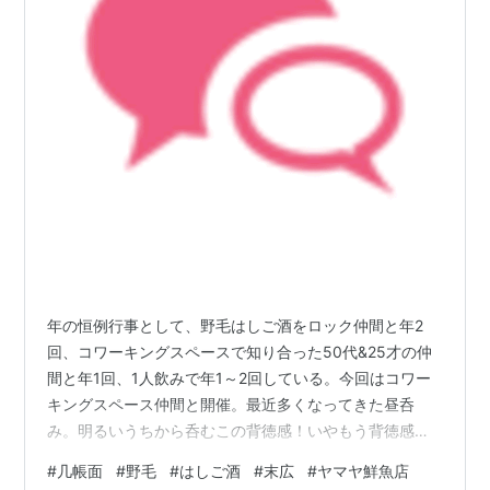
年の恒例行事として、野毛はしご酒をロック仲間と年2
回、コワーキングスペースで知り合った50代&25才の仲
間と年1回、1人飲みで年1～2回している。今回はコワー
キングスペース仲間と開催。最近多くなってきた昼呑
み。明るいうちから呑むこの背徳感！いやもう背徳感は
感じなくなってきたな。 （この仲間と行った前回はこん
#
几帳面
#
野毛
#
はしご酒
#
末広
#
ヤマヤ鮮魚店
な感じ） yoshiokaikkei.hatenablog.com六畳間（野毛）