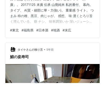
廣」。 20171125 末廣 伝承 山廃純米 私的番付、 幕内。
タイプ、 A(質・細部に華・力強い)。 重量感 ライト。 つ
まみ 柿の種、黒豆、肉じゃが。 感想。 味 濃くとろり旨
く澄んでいる。 癖 ナシ。 味単調深いか 深いジューシー
清々しく。 先旨 ジューシー。 テリ旨 シブニガふかく絡
#
東北
#
福島県
#
日本酒
#
地酒
#
末広
まり。 凝った旨 スキット、でも膨らむ五味。 含んで 広
がるフルーツ。 転がして さわやかすっきり。 酒味 有り
シブとコクの風合い。 濃い個性 トローとでも当たりはス
•
ッキリ。 【燗】 旨さ 有りジューシィ旨。 辛さ 有りライ
タイケさんの独り言
5年前
トスキッ。 酒味 有りシブコク系。…
鯖の姿寿司