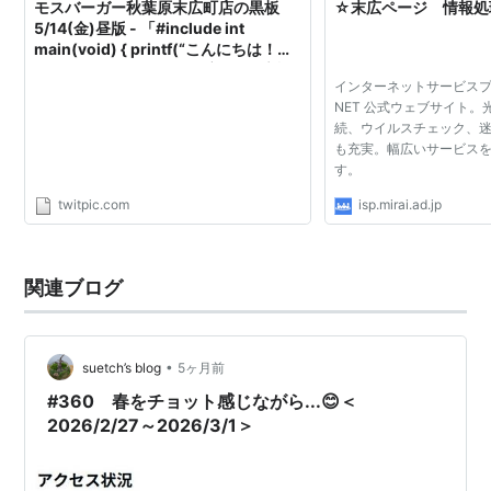
モスバーガー秋葉原末広町店の黒板
☆末広ページ 情報処
5/14(金)昼版 - 「#include int
main(void) { printf(“こんにちは！
¥n“); return(0); }」モス店員、C言語
インターネットサービスプロ
で挨拶。
NET 公式ウェブサイト
続、ウイルスチェック、
も充実。幅広いサービス
す。
twitpic.com
isp.mirai.ad.jp
関連ブログ
•
suetch’s blog
5ヶ月前
#360 春をチョット感じながら...😊＜
2026/2/27～2026/3/1＞