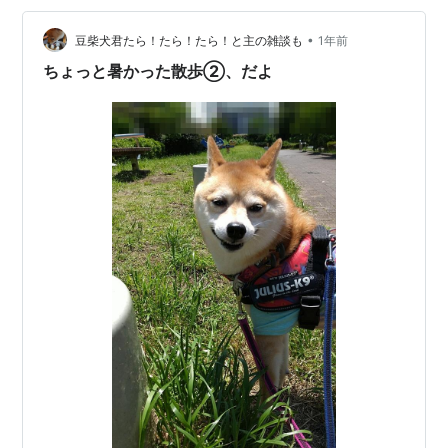
するよりも、自分のペースで家でゆったり過ごしたい。
そんなあなたにぴったりの過ごし方です。 1. 大掃除のチ
•
豆柴犬君たら！たら！たら！と主の雑談も
1年前
ャンス！「晴れの日デトックスお掃除」 …
ちょっと暑かった散歩②、だよ