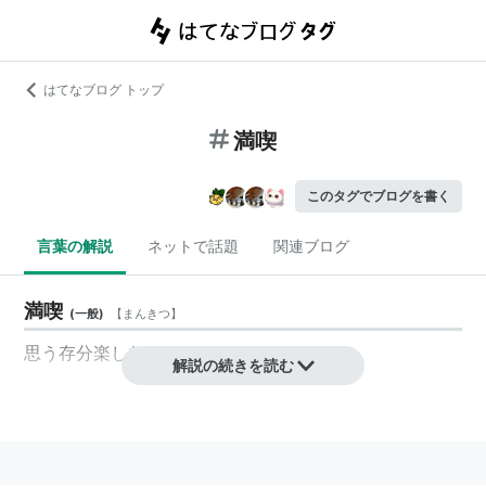
はてなブログ トップ
満喫
このタグでブログを書く
言葉の解説
ネットで話題
関連ブログ
満喫
(
一般
)
【
まんきつ
】
思う存分楽しむこと。
解説の続きを読む