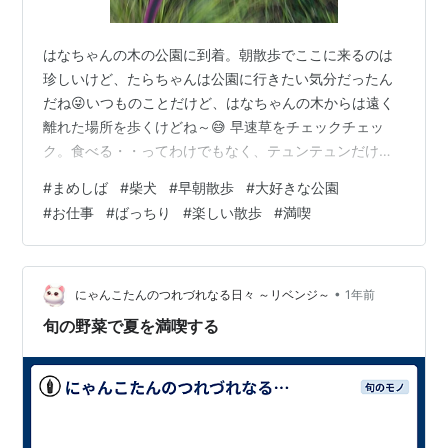
はなちゃんの木の公園に到着。朝散歩でここに来るのは
珍しいけど、たらちゃんは公園に行きたい気分だったん
だね😜いつものことだけど、はなちゃんの木からは遠く
離れた場所を歩くけどね～😅 早速草をチェックチェッ
ク。食べる・・ってわけでもなく、テュンテュンだけ。
匂い終わると、何となくあれの気配が・・💩😳来るぞ～
#
まめしば
#
柴犬
#
早朝散歩
#
大好きな公園
来るぞ～と袋を取り出して準備万端！ 来た～！！待って
#
お仕事
#
ばっちり
#
楽しい散歩
#
満喫
ました！💩 素敵な💩。お見事でした。いい💩。さ、これ
で一安心してお散歩に集中できるね。 更にプチケリケリ
まで見せてくれるなんて、サービス💯満点のたらちゃ
ん。朝からいいもの見せてもらったよ😘この後しばらく
•
にゃんこたんのつれづれなる日々 ～リベンジ～
1年前
公園内をくるーっと歩いて、早朝散歩を大好きな公…
旬の野菜で夏を満喫する