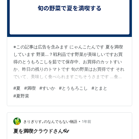
※この記事は広告を含みます にゃんこたんです 夏を満喫
しています 野菜…？戦利品です野菜が美味しいですお買
得のとうもろこしを茹でて保存中、お買得のカットすい
か、昨日の残りのトマトです 旬の野菜はお買得です それ
でいて、美味しく食べられますごちそうさまです …食べ
物の話ばかりですね ただの食いしん坊なんです そうい
#
夏
#
満喫
#
すいか
#
とうもろこし
#
とまと
や、ダイエットしていたはずなんですが… 変わりなしで
#
夏野菜
す 健康にはなりましたよ(各種数値のみは良好です) 昨日
の良いこと 予定が無事に終わって、再びお休みモードと
なりましたまた、ヒマ活はじめます ではまた～ グループ
ランキング参加中です↓応援よろしくお願いしますラン
•
きりぎりす｡のなんでもない物語
1年前
キング参加中はてな初心…
夏を満喫クラウドさん👓