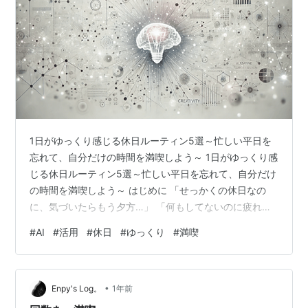
1日がゆっくり感じる休日ルーティン5選～忙しい平日を
忘れて、自分だけの時間を満喫しよう～ 1日がゆっくり感
じる休日ルーティン5選～忙しい平日を忘れて、自分だけ
の時間を満喫しよう～ はじめに 「せっかくの休日なの
に、気づいたらもう夕方…」 「何もしてないのに疲れて
る」 「休日が終わるのが早すぎる！」 そんな経験、あり
#
AI
#
活用
#
休日
#
ゆっくり
#
満喫
ませんか？ 皆さんなら、きっと共感してくれるはず。平
日は仕事や勉強で忙しく、やっと迎えた休日も「あっと
いう間に終わってしまった」と感じること、本当に多い
•
ですよね。 実は、休日が早く感じるのには理由がありま
Enpy's Log。
1年前
す。心理学では「時間の体感速度は、その時間にどれだ