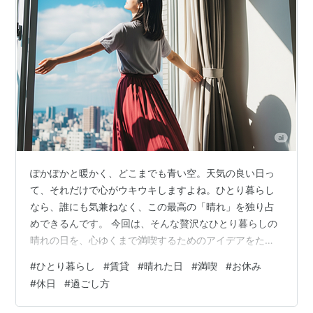
ぽかぽかと暖かく、どこまでも青い空。天気の良い日っ
て、それだけで心がウキウキしますよね。ひとり暮らし
なら、誰にも気兼ねなく、この最高の「晴れ」を独り占
めできるんです。 今回は、そんな贅沢なひとり暮らしの
晴れの日を、心ゆくまで満喫するためのアイデアをたっ
ぷりご紹介します。家でまったり過ごす派も、アクティ
#
ひとり暮らし
#
賃貸
#
晴れた日
#
満喫
#
お休み
ブに外出したい派も、きっと自分にぴったりの過ごし方
#
休日
#
過ごし方
が見つかるはず！ 【家でまったり派】光と風を感じる至
福のインドアライフ せっかくの晴れの日、無理して外出