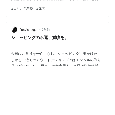
次の休暇は心置きなく休める。 今日の奔走を讃えたい。
#
日記
#
満喫
#
気力
明日は午前午後の二件法事。 合間で休めたらと思う。 い
いかげん忙しさで取り組めていない筋トレにも着手した
い。 明日もぼちぼちで行く。 今日は厄介な電話もなく、
•
おかげでプライベートに専念できた。 こういう日がある
Enpy's Log。
2年前
のは有難い。 今夜も休んで、明日を頑張る。 いい気力が
ショッピングの不運。満喫を。
蓄えられたと思う。
今日はお参りを一件こなし、ショッピングに出かけた。
しかし、近くのアウトドアショップではモンベルの取り