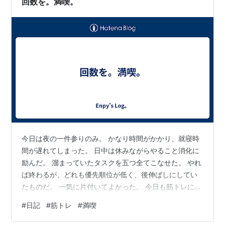
回数を。満喫。
け意識を向けているかで変わる」…
今日は夜の一件参りのみ。 かなり時間がかかり、就寝時
間が遅れてしまった。 日中は休みながらやること消化に
励んだ。 溜まっていたタスクを五つ全てこなせた。 やれ
ば終わるが、どれも優先順位が低く、後伸ばしにしてい
たものだ。 一気に片付いてよかった。 今日も筋トレに励
んだ。 初のデッドリフト。65kgで３セットこなせた。
#
日記
#
筋トレ
#
満喫
懸垂も三種取り組んだ。 ハーフラックの懸垂器を使って
のトレーニングで、いつもと感触が違った。 回数を重ね