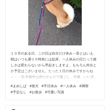
１０月のある日。この日は自分だけ休み～😝とはいえ、
朝はいつも通り５時前には起床。一人休みの日だって嬉
しさは変わらないから早起きしますよ。もちろん外出と
か予定はございません。たった１日の休みですからね
～・・🤔 午前中は何だかんだで過ごし、午後、いい天気
なのでたらちゃんをお散歩にお誘いして・・平日、ほと
#
まめしば
#
柴犬
#
平日休み
#
一人休み
#
満喫
んど人の車もいないいつもお散歩コースをのんびり。こ
#
予定なし
#
お散歩
#
可愛い写真
んな感じが平日休みの一番いいところだよね～😄 朝夕散
歩とは違い、明るい外を歩くのはほんと気持ちがいい👍
一人散歩だから周りへの注意はいつも以上に気を使って