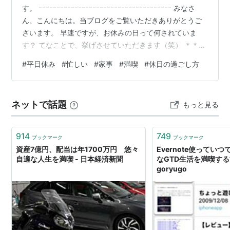
す。 ｰｰｰｰｰｰｰｰｰｰｰｰｰｰｰｰｰｰｰｰｰｰｰｰｰｰｰｰｰｰｰｰｰｰｰｰｰ みなさ
ん、こんにちは。当ブログをご覧いただきありがとうご
ざいます。 早速ですが、お休みの日って何されていま
す？ てなことで、挙げさせていただきます（笑） ＊＊＊
目次 ＊＊＊ ■ 先日の話 ○ ご参考までに（2026.05.31に
#
平日休み
#
忙しい
#
家事
#
満喫
#
休日の過ごし方
掲載）■ 我が家では ○ 平日の休み■ どう過ごした？ ○
朝は。。。■ まずは病院！ ○ 診療開始時間前 ○ その後
■ 次はリハビリ ○ ご参考までに（2026.02.16に掲載）
ネットで話題
もっと見る
■ 続いてお昼ご飯 ○ そうめん■ お次はチョコザップ■…
914
749
ブックマーク
ブックマーク
資産7億円、配当は年1700万円 悠々
Evernote使ってい
自適な人生を満喫 - 日本経済新聞
なGTD生活を満喫する
goryugo