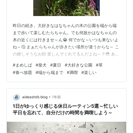
昨日の続き。大好きなはなちゃんの木の公園を端から端
まで歩いて楽しむたらちゃん。でも何故かはなちゃんの
木の近くには行きませ～ん😭 何でかな～いつも来ないよ
ね～🤔 まぁたらちゃんが歩きたい場所が違うからな～ こ
の嬉しそうなお顔 楽しんでくれてるんだよね～？😳 あ、
またピンボケ たらちゃんは草が気になってしょうがない
#
まめしば
#
柴犬
#
夏日
#
大好きな公園
#
草
みたい。今はどこででも食べ放題だからね。思う存分食
#
食べ放題
#
端から端まで
#
満喫
#
楽しい
べて頂戴な。しばらくここの草を堪能。 いいお顔！ しこ
たま草を食べて、満足したようで・・さ、どっちに行
く？あっちにする？それともこっちにする？少し暑くな
ってきたからそろそろ帰ろうか？この後向こうへ渡って
•
aideashd’s blog
1年前
公園の端の方を更に歩くたらちゃんなの…
1日がゆっくり感じる休日ルーティン5選～忙しい
平日を忘れて、自分だけの時間を満喫しよう～