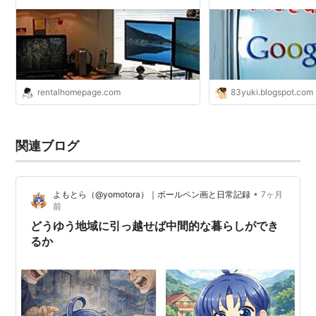
rentalhomepage.com
83yuki.blogspot.com
関連ブログ
•
よもとら（@yomotora）｜ボールペン画と日常記録
7ヶ月
前
どうゆう地域に引っ越せば中間的な暮らしができ
るか