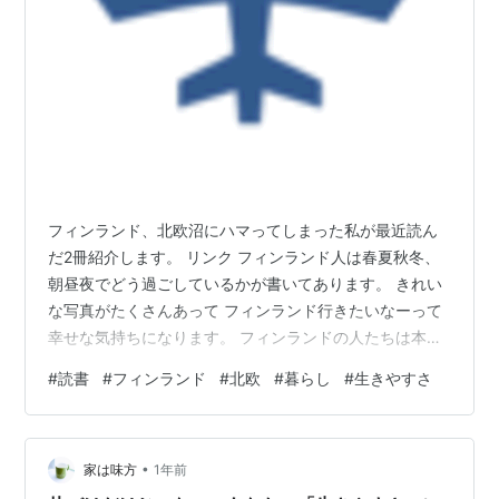
フィンランド、北欧沼にハマってしまった私が最近読ん
だ2冊紹介します。 リンク フィンランド人は春夏秋冬、
朝昼夜でどう過ごしているかが書いてあります。 きれい
な写真がたくさんあって フィンランド行きたいなーって
幸せな気持ちになります。 フィンランドの人たちは本当
に自然と共に生きているんだなと実感しました。 リンク
#
読書
#
フィンランド
#
北欧
#
暮らし
#
生きやすさ
最初はフィンランド人の仕事のことだけなのかなと思っ
ていたんです。 まあ、タイトルもそうですし。 でも、フ
ィンランド人の生き方も書いてあります。 読んでいてや
•
っぱりフィンランド最高！生きやすそうって思いまし
家は味方
1年前
た。 なぜかというと、学びが至る所にあるんだそうで