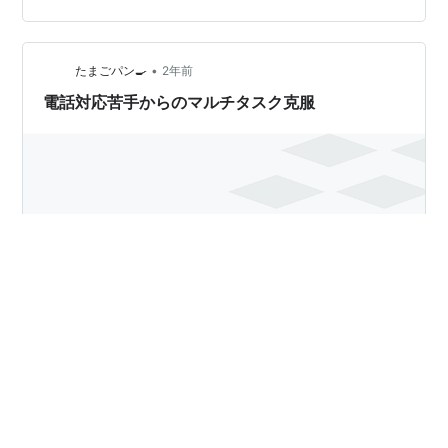
は珍しく☆が１４も集まったんですよ。 通勤電車で同じ
ように嫌な思いをした人が、少なからずいらしたのか。
•
同じように「反芻思考」をしてしまう人が多かったの
たまごパン🍳
2年前
か。 通勤電車での不愉快は、自分で出来る範囲で回避を
電話対応苦手からのマルチタスク克服
試みるとして(*^-^*)…
こんにちは、たまごぱんです。 以前、料理をテーマにマ