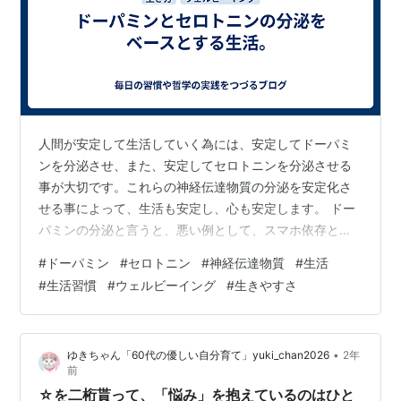
人間が安定して生活していく為には、安定してドーパミ
ンを分泌させ、また、安定してセロトニンを分泌させる
事が大切です。これらの神経伝達物質の分泌を安定化さ
せる事によって、生活も安定し、心も安定します。 ドー
パミンの分泌と言うと、悪い例として、スマホ依存とか
お菓子の食べ過ぎを思い出します。これは、ドーパミン
#
ドーパミン
#
セロトニン
#
神経伝達物質
#
生活
の分泌の枯渇感や、つまり、退屈感が不快だったりし
#
生活習慣
#
ウェルビーイング
#
生きやすさ
て、それらを紛らわしたいから、何か引っ切り無しに依
存してしまうわけですが、それでは、ドーパミンが過剰
分泌となって、かえって身体的に苦しくなるわけです。
•
ゆきちゃん「60代の優しい自分育て」yuki_chan2026
2年
ですから、過剰ではないドーパミンの分泌を促進するの
前
が良いわけです。それで、例えば、小さな目標を立て…
☆を二桁貰って、「悩み」を抱えているのはひと