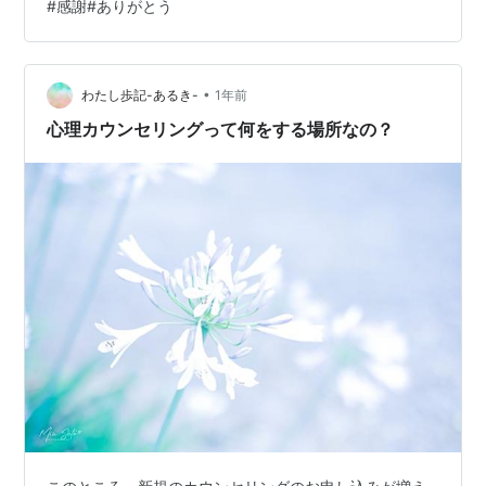
#
感謝#ありがとう
人^) ～～～ 昨日の、仏道・瞑想の師 天宮先生開催、8月
８日「瞑想会」 ameblo.jp 午後途中から参加させていた
だきました。 とても濃密なお時間でした。 自分に…
•
わたし歩記-あるき-
1年前
心理カウンセリングって何をする場所なの？