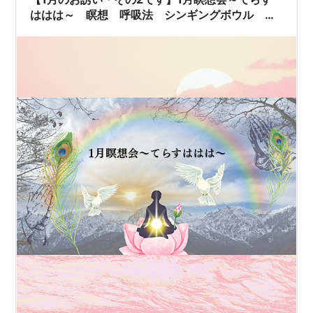
ははは～ 瞑想 呼吸法 シンギングボウル 自
分との絆 解放 自由 平和 自利利他