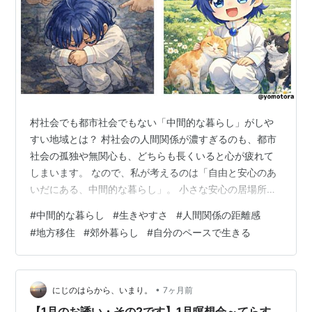
村社会でも都市社会でもない「中間的な暮らし」がしや
すい地域とは？ 村社会の人間関係が濃すぎるのも、都市
社会の孤独や無関心も、どちらも長くいると心が疲れて
しまいます。 なので、私が考えるのは「自由と安心のあ
いだにある、中間的な暮らし」。 小さな安心の居場所を
持ちながら、自分のペースで生活できる。そんな暮らし
#
中間的な暮らし
#
生きやすさ
#
人間関係の距離感
がしやすいのは、どんな地域なのかを整理してみようと
#
地方移住
#
郊外暮らし
#
自分のペースで生きる
思います。 中間的な暮らしがしやすい地域の条件 ① 人
口規模が極端じゃない ② 交通アクセスがそこそこある
③ 自然や季節感が身近にある ④ コミュニティがゆるや
か ⑤ 生活コストが現実的 中間的な暮らしがしやすい地
•
にじのはらから、いまり。
7ヶ月前
域の具体例 中規模都市（利便…
【1月のお誘い・その2です】1月瞑想会～てらす