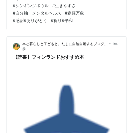
イミングで、シェアさせていただきます！ この至福のエ
#
シンギングボウル
#
生きやすさ
ネルギーに包まれながら 私の大切な道の、お知らせで
#
自分軸 メンタルヘルス
#
森羅万象
す。 ～～～ 各地で梅雨入りですね✨ 湿気も息苦しかった
#
感謝#ありがとう
#
祈り#平和
り 暑さで疲れやすかったり それも巡る季節、巡るいのち
の、通過点と思うと なんだか、やわらいだり どんより雨
空、曇り空…
•
本と暮らしと子どもと。たまに自給自足するブログ。
1年
前
【読書】フィンランドおすすめ本