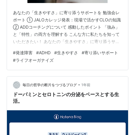
あなたの「生きやすさ」に寄り添うサポートを 勉強会レ
ポート ① JALOカレッジ発表：現場で活かすCLOの知識
② ADDコーチングについて 感動したポイント 「強み」
と「特性」の両方を理解する こんな方に私たちを知って
いただきたい！ あなたの「生きやすさ」に寄り添うサポ
ートを 昨今、広く知られるようになったADHDという言
#
発達障害
#
ADHD
#
生きやすさ
#
寄り添いサポート
葉。しかし、実は日本ライフオーガナイザー協会
#
ライフオーガナイズ
（JALO）は、今から14年前、2011年という早い段階か
ら、片づけとADHDの関係性に着目し、支援の重要性を見
出していました。 さらに、CD（Chronic Disorganization
／慢性的に片づけられない状態）を専門的に…
•
毎日の哲学の断片をつづるブログ
1年前
ドーパミンとセロトニンの分泌をベースとする生
活。