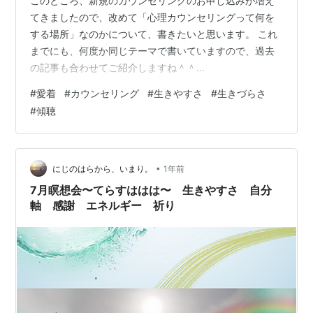
このところ、新規のカウンセリングのお申し込みが増え
てきましたので、改めて「心理カウンセリングって何を
する場所」なのかについて、書きたいと思います。 これ
までにも、何度か同じテーマで書いていますので、過去
の記事も合わせてご紹介しますね＾＾
hanahiroinoniwa.hatenablog.com
#
愛着
#
カウンセリング
#
生きやすさ
#
生きづらさ
hanahiroinoniwa.hatenablog.com
#
傾聴
hanahiroinoniwa.hatenablog.com
hanahiroinoniwa.hatenablog.com どの記事でも、まった
くブレずにお伝えしていることなのですが、カウンセリ
ングというのは、あなたの「問題を解決するため…
•
にじのはらから、いまり。
1年前
7月瞑想会〜てらすははは〜 生きやすさ 自分
軸 感謝 エネルギー 祈り