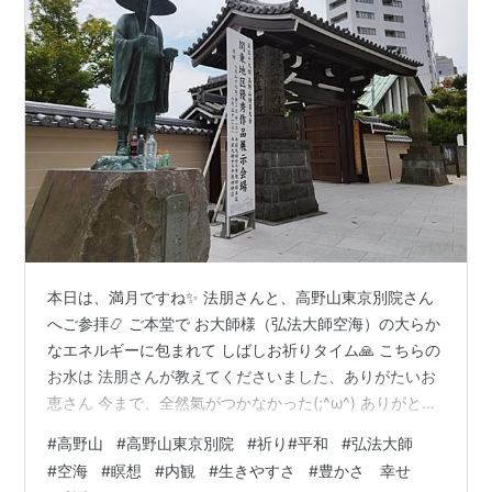
本日は、満月ですね✨ 法朋さんと、高野山東京別院さん
へご参拝📿 ご本堂で お大師様（弘法大師空海）の大らか
なエネルギーに包まれて しばしお祈りタイム🙏 こちらの
お水は 法朋さんが教えてくださいました、ありがたいお
恵さん 今まで、全然氣がつかなかった(;^ω^) ありがとう
ございます！ 高野山のお水がここで！ なんてなんて幸せ
#
高野山
#
高野山東京別院
#
祈り#平和
#
弘法大師
な✨ 爽やかな風が吹き抜けました。 お祈り、色んなお
#
空海
#
瞑想
#
内観
#
生きやすさ
#
豊かさ 幸せ
話、 平和なお時間を、本当にありがとうございました(^