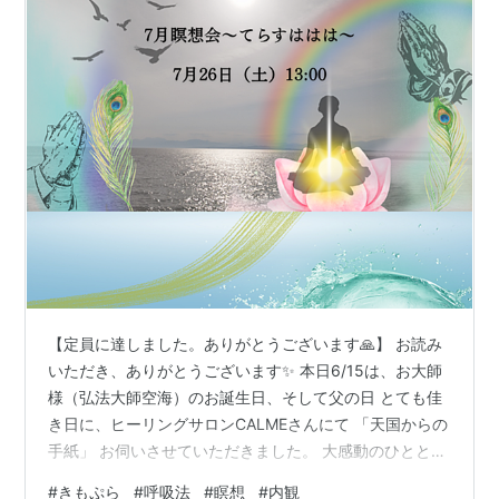
【定員に達しました。ありがとうございます🙏】 お読み
いただき、ありがとうございます✨ 本日6/15は、お大師
様（弘法大師空海）のお誕生日、そして父の日 とても佳
き日に、ヒーリングサロンCALMEさんにて 「天国からの
手紙」 お伺いさせていただきました。 大感動のひととき
でした✨ すべてに、ありがとうございます またベストタ
#
きもぷら
#
呼吸法
#
瞑想
#
内観