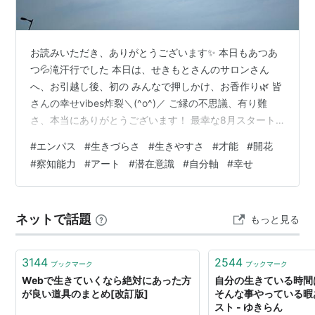
お読みいただき、ありがとうございます✨ 本日もあつあ
つ💦滝汗行でした 本日は、せきもとさんのサロンさん
へ、お引越し後、初の みんなで押しかけ、お香作り🌿 皆
さんの幸せvibes炸裂＼(^o^)／ ご縁の不思議、有り難
さ、本当にありがとうございます！ 最幸な8月スタート
❤️‍🔥 後日改めてシェアさせていただきます✨ 〜〜〜 6月、
#
エンパス
#
生きづらさ
#
生きやすさ
#
才能
#
開花
7月もあやの ちゆさん開催 無料トークイベント「心を整
#
察知能力
#
アート
#
潜在意識
#
自分軸
#
幸せ
える小さな会」に 参加してまいりました✨ ちゆさんの
noteはこちらです✨ note.com 5月の様子はこちらです✨
mahasamadhi.hatenablog.com 素敵なフリースペースを
ネットで話題
もっと見る
いつも探してくださ…
3144
2544
ブックマーク
ブックマーク
Webで生きていくなら絶対にあった方
自分の生きている時間
が良い道具のまとめ[改訂版]
そんな事やっている暇
スト - ゆきらん