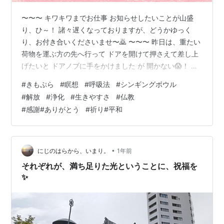
〜〜〜 キワキワまでお仕事 お知らせしたいことが山盛
り、ひ～！ 諸々遅くなっておりますが、どうかゆっく
り、お付き合いくださいませ〜🙇 〜〜〜 昨日は、重たい
荷物を運ぶ方の先へ行って ドアを開けて押さえて差し上
げたいと ドアノブに手をかけました が 開かない😱！ 焦
りました が 引くドアを、私、押していました… 思わず互
#
きもぷら
#
瞑想
#
呼吸法
#
シンギングボウル
いに爆笑 「見ちゃいました（爆）」と背後から^^; 「見
#
解放
#
浄化
#
生きやすさ
#
仏教
られちゃいました！（爆）」と私 恥ずかしかったですが
#
感謝#ありがとう
#
祈り#平和
🤣 一期一会の通い合いが、幸せでした😆🙏 〜〜〜 先
日、同じ日に 出会えたいのちさんたち 散った花びらと
小さな小さな蕾 寒空の下 いのちが、季節が、巡っている
💫 呼吸が深…
•
にじのはらから、いまり。
1年前
それぞれが、満ち足りた光ということに、祝福を
✨