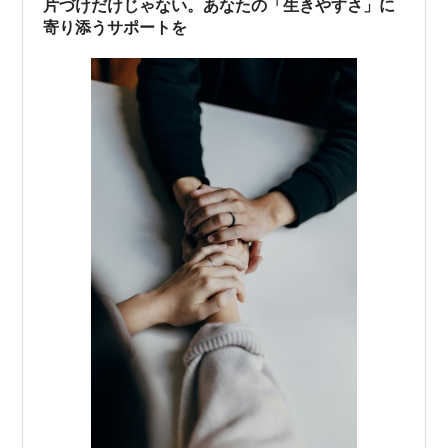
片づけだけじゃない。あなたの「生きやすさ」に
す。 会社ではスキルアップのため…
寄り添うサポートを