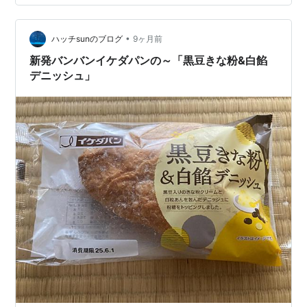
がら車を運転し、人に会い、パソコンに向かう。 さらに
訪問先でいただいた茶菓子が、あまりおいしくなかっ
•
た。そもそも客先で貰うものに文句なんて言ってはいけ
ハッチsunのブログ
9ヶ月前
ない。だけど「甘いはうまい」の舌を持つ甘党の自分と
新発バンバンイケダパンの～「黒豆きな粉&白餡
しては、おいしくないと思うなんて本当に珍しいこ…
デニッシュ」