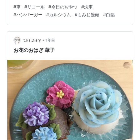
掃や洗車に20分。ほぼ「ご足労のお詫びとしてのクリー
#
車
#
リコール
#
今日のおやつ
#
洗車
ニング」といった感じだった。 待っている間には、コー
#
ハンバーガー
#
カルシウム
#
もみじ饅頭
#
白餡
ヒーとお菓子（もみじ饅頭）をいただいて、粗品にティ
ッシュとチャック付きポリ袋を貰った。説明を聞くだけ
では自分の環境では全く無関係のリコールではある。そ
れでもこれだけの歓待(?)をしてくれるのだから、カーデ
•
t_ka:Diary
1年前
ィーラーというのも大変である。 ミシンは…
お花のおはぎ 華子