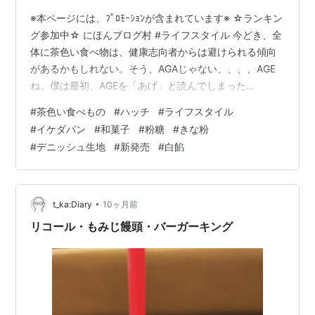
※本ページには、ﾌﾟﾛﾓｰｼｮﾝが含まれています※ ☆ランキン
グ参加中☆ にほんブログ村 #ライフスタイル 今どき、全
体に茶色い食べ物は、健康志向者からは避けられる傾向
があるかもしれない。そう、AGAじゃない、、、、AGE
ね。僕は最初、AGEを「あげ」と読んでしまった
が、、、、当たらずとも遠からずというか、あげもの＝
#
茶色い食べもの
#
ハッチ
#
ライフスタイル
揚げ物の茶色が象徴的なところで関係深かったのは事実
#
イケダパン
#
和菓子
#
粉糖
#
きな粉
だ。 前回リンク hatch51.com AGEというと、やはり悪い
#
デニッシュ生地
#
新発売
#
白餡
イメージしかないだろうが、これについては、知識欲が
出てしまう。整理すると、 茶色くこんがり焼けた食べ物
には、「AGE（終末糖化産物）」という老化を促進する
物質が多く…
•
t_ka:Diary
10ヶ月前
リコール・もみじ饅頭・バーガーキング