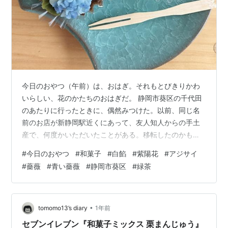
今日のおやつ（午前）は、おはぎ。それもとびきりかわ
いらしい、花のかたちのおはぎだ。 静岡市葵区の千代田
のあたりに行ったときに、偶然みつけた。以前、同じ名
前のお店が新静岡駅近くにあって、友人知人からの手土
産で、何度かいただいたことがある。移転したのかもし
れない。 いずれにせよ、こういった花を餡で作ったおは
#
今日のおやつ
#
和菓子
#
白餡
#
紫陽花
#
アジサイ
ぎは何度か食べたことがある。ただ、自分で買うのは初
#
薔薇
#
青い薔薇
#
静岡市葵区
#
緑茶
めてで、今日のように店 内で食べたのも人生初だった。
梅雨の始まりで外は強い雨。でも店内はあたたかく、狭
いながらも良い雰囲気。和菓子にしては華やかな、たく
さんの種類のおはぎから、今日は青い薔薇のものと、紫
•
tomomo13’s diary
1年前
陽花のものを選んだ。 薔薇のほうはドライフ…
セブンイレブン『和菓子ミックス 栗まんじゅう』