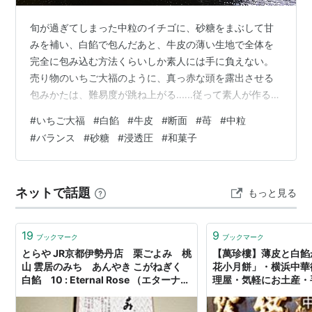
旬が過ぎてしまった中粒のイチゴに、砂糖をまぶして甘
みを補い、白餡で包んだあと、牛皮の薄い生地で全体を
完全に包み込む方法くらいしか素人には手に負えない。
売り物のいちご大福のように、真っ赤な頭を露出させる
包みかたは、難易度が跳ね上がる‥‥‥従って素人が作る場
合には、全体をすっぽりと包み隠すと大きな失敗はなく
#
いちご大福
#
白餡
#
牛皮
#
断面
#
苺
#
中粒
なる。 イチゴは大き過ぎると包みきれずに破裂する原因
#
バランス
#
砂糖
#
浸透圧
#
和菓子
になり、小さ過ぎると餡の味に負けてしまうため、大で
もなく小でもない中くらいのサイズを選ぶことが作業性
と味のバランスを両立させる秘訣だと思う。砂糖をまぶ
ネットで話題
もっと見る
したイチゴは、浸透圧によってイチゴ本来のジューシー
な果汁を引き出しつつ、濃厚な甘みをプラスでき…
19
9
ブックマーク
ブックマーク
とらや JR京都伊勢丹店 栗ごよみ 桃
【萬珍樓】薄皮と白餡
山 雲居のみち あんやき こがねぎく
花小月餅」・横浜中華
白餡 10 : Eternal Rose （エターナル
理屋・気軽にお土産・
ローズ）
き！