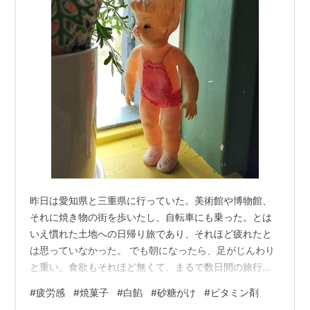
昨日は愛知県と三重県に行っていた。美術館や博物館、
それに焼き物の街を歩いたし、自転車にも乗った。とは
いえ慣れた土地への日帰り旅であり、それほど疲れたと
は思っていなかった。 でも朝になったら、足がじんわり
と重い。食欲もそれほど無くて、まるで数日間の旅行を
してきた後のような疲労感があった。 しかも仕事がわり
#
疲労感
#
焼菓子
#
白餡
#
砂糖がけ
#
ビタミン剤
と大変だった。こんなはずじゃなかったのに、と思いな