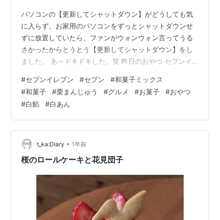
パソコンの【更新してシャットダウン】がどうしても気
に入らず、お家用のパソコンをずっとシャットダウンせ
ずに放置していたら、ファンがウォンウォン言ってうる
さかったからとうとう【更新してシャットダウン】をし
ました。 あ～ドキドキした。笑 昨日のおやつ セブンイ
レブン『和菓子ミックス 栗まんじゅう』です。 頂き物。
#
セブンイレブン
#
セブン
#
和菓子ミックス
いつか買ってブログにしようと思っていたお菓子。 でも
#
和菓子
#
栗まんじゅう
#
グルメ
#
お菓子
#
おやつ
ね、セブンイレブンに行ったらスナック菓子の方を買っ
#
白餡
#
白あん
てしまうのでなかなか実行出来なかった。 そんなとこ
ろ、Wさんに頂いたのでちょっとラッキーと思っていま
す。 開封。 コロンとした一口サイズの栗まんじゅう。
小さいのにちゃんと形になっているの…
•
t_ka:Diary
1年前
桜のロールケーキと花見団子