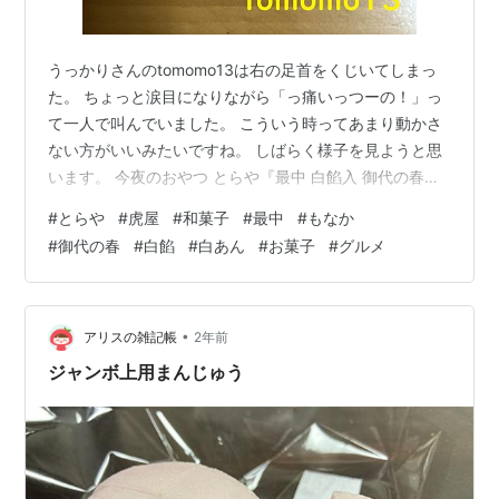
うっかりさんのtomomo13は右の足首をくじいてしまっ
た。 ちょっと涙目になりながら「っ痛いっつーの！」っ
て一人で叫んでいました。 こういう時ってあまり動かさ
ない方がいいみたいですね。 しばらく様子を見ようと思
います。 今夜のおやつ とらや『最中 白餡入 御代の春』
です。 頂き物。 過去に3度ブログにしたとらやの和菓
#
とらや
#
虎屋
#
和菓子
#
最中
#
もなか
子。 今日も頂いたのでブログにします。 リンク 『最中
#
御代の春
#
白餡
#
白あん
#
お菓子
#
グルメ
白餡入 御代の春』は春は桜の形をした白餡入りの最中で
す。 裏面。 製造者は虎屋。 原材料は砂糖、豆類（白小
豆、手亡、福白金時）還元麦芽糖水飴、最中皮、砂糖結
合水飴、寒天。 栄養成分表示（1個30g当たり） エネル
•
アリスの雑記帳
2年前
ギー：92㎉…
ジャンボ上用まんじゅう