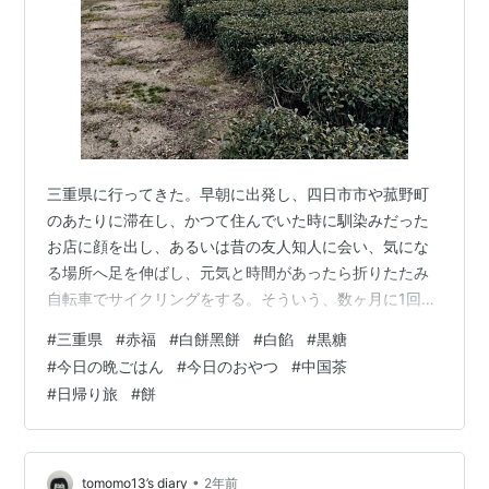
三重県に行ってきた。早朝に出発し、四日市市や菰野町
のあたりに滞在し、かつて住んでいた時に馴染みだった
お店に顔を出し、あるいは昔の友人知人に会い、気にな
る場所へ足を伸ばし、元気と時間があったら折りたたみ
自転車でサイクリングをする。そういう、数ヶ月に1回は
行う日帰り旅行だ。 詳細は後日に書くと思う。今日はも
#
三重県
#
赤福
#
白餅黑餅
#
白餡
#
黒糖
う疲れた。 何度でも食べたい。 あんこの本 (文春文庫)
#
今日の晩ごはん
#
今日のおやつ
#
中国茶
作者:姜 尚美 文藝春秋 Amazon そんな今日の晩ごはん
#
日帰り旅
#
餅
は、伊勢の赤福の「白餅黑餅」と紅茶だった。 夕方を過
ぎて帰路につく際、高速道路に乗る前に夕食を済ませる
つもりだった。かつて住んでいた四日市の街の懐かしい
お店に行ってもいいし、散策…
•
tomomo13’s diary
2年前