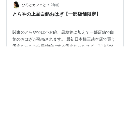
•
名の通り、かつては特別な人々に献上される高級なお菓
ひろとカフェと
2年前
子だったと言われています。 現在は冠婚葬祭の際によく
とらやの上品白餡おはぎ【一部店舗限定】
見かけますね。 今回はお祝いの…