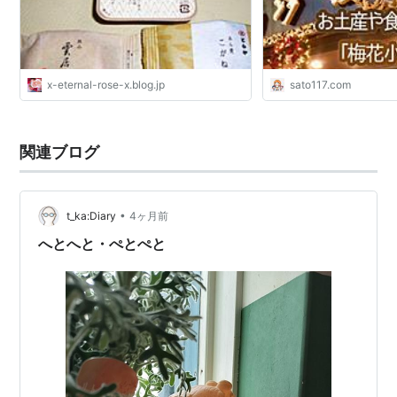
x-eternal-rose-x.blog.jp
sato117.com
関連ブログ
•
t_ka:Diary
4ヶ月前
へとへと・ぺとぺと