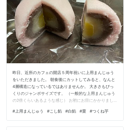
昨日、近所のカフェの開店５周年祝いに上用まんじゅう
をいただきました。 朝食後にカットしてみると、なんと
4層構造になっているではありませんか。 大きさもびっ
くりのジャンボサイズです。 （一般的な上用まんじゅう
の2倍くらいあるような感じ） お初にお目にかかりまし
た。 栗、白餡、こし餡、ピンクの生地と4層になってい
#
上用まんじゅう
#
こし餡
#
白餡
#
栗
#
つくね芋
て、食べるのが勿体なく思います。 ふっくらと優しい生
地に包まれた餡。 その中心に栗が一粒。 朝から和菓子を
堪能しました。 上用まんじゅうは「上に用いる」という