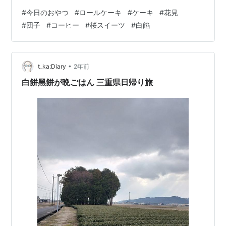
味の生クリームかと思ったら、なにやら不思議な舌触
#
今日のおやつ
#
ロールケーキ
#
ケーキ
#
花見
り。白餡を使っているのだという。聞かなければわから
#
団子
#
コーヒー
#
桜スイーツ
#
白餡
ないが、さりげない和風の味になっていて感心してしま
う。 コーヒーをゆっくり飲んで、今日のおやつはおしま
い。 たべるたのしみ 改訂文庫版 作者:甲斐 みのり mille
books Amazon くらすたのしみ 改訂文庫版 作者:甲…
•
t_ka:Diary
2年前
白餅黑餅が晩ごはん 三重県日帰り旅