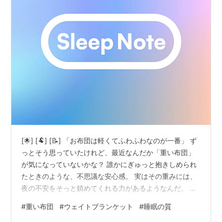
[🌟] [🐏] [📝] 「お布団は軽くてふわふわなのが一番」 ず
っとそう思っていたけれど、最近なんだか「重い布団」
が気になっていないかな？ 誰かにぎゅっと抱きしめられ
たときのような、不思議な安心感。 実はその重みには、
夜の不安をそっと鎮めてくれる力があるようなんだ。 今
日は、あなたにぴったりの「重さ」を見つける計算式
#
重い布団
#
ウェイトブランケット
#
睡眠の質
を、羊さんがメモしてきたよ。 [/📝] [🌙] なぜ「重い布