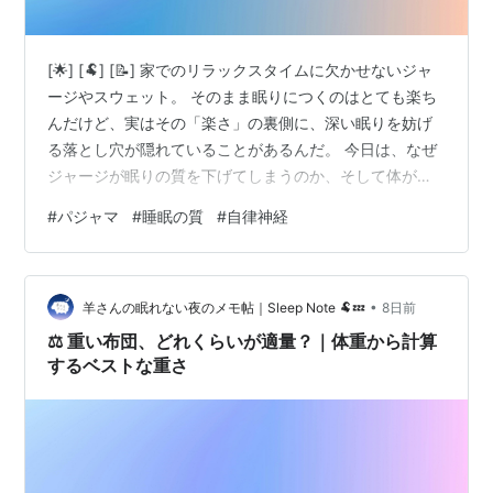
[🌟] [🐏] [📝] 家でのリラックスタイムに欠かせないジャ
ージやスウェット。 そのまま眠りにつくのはとても楽ち
んだけど、実はその「楽さ」の裏側に、深い眠りを妨げ
る落とし穴が隠れていることがあるんだ。 今日は、なぜ
ジャージが眠りの質を下げてしまうのか、そして体が本
当に求めている「夜の衣類」について、羊さんがノート
#
パジャマ
#
睡眠の質
#
自律神経
にまとめてみたよ。 [/📝] [🌙] ジャージやスウェットが眠
りを妨げる「物理的な原因」🌙 意外と強い「ゴムの締め
付け」と「フードの重み」 脳が「戦闘モード」から抜け
•
出せなくなる仕組み🔍 皮膚への刺激が交感神経をスイッ
羊さんの眠れない夜のメモ帖｜Sleep Note 🐏💤
8日前
チオンにしてしまう 理想の眠りを作る「パジャマ」への
⚖️ 重い布団、どれくらいが適量？｜体重から計算
アプローチ🌱 …
するベストな重さ