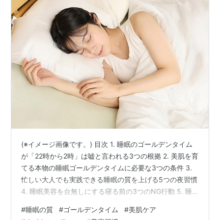
(※イメージ画像です。) 目次 1. 睡眠のゴールデンタイム
が「22時から2時」は嘘と言われる3つの根拠 2. 美肌を育
てる本物の睡眠ゴールデンタイムに必要な3つの条件 3.
忙しい大人でも実践できる睡眠の質を上げる5つの夜習慣
4. 睡眠美容を台無しにする寝る前の3つのNG行動 5. 睡
眠と美肌のゴールデンタイムに関する3つのよくある質問
#
睡眠の質
#
ゴールデンタイム
#
美肌ケア
6. まとめ 睡眠の こんにちは！😊「美肌のために22時に