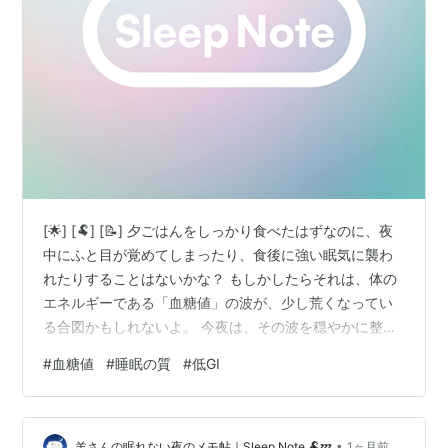
[🌟] [🐏] [📝] 夕ごはんをしっかり食べたはずなのに、夜
中にふと目が覚めてしまったり、食後に強い眠気に襲わ
れたりすることはないかな？ もしかしたらそれは、体の
エネルギーである「血糖値」の波が、少し荒くなってい
る合図かもしれないよ。 今夜は、その波を穏やかに整え
てくれる「茶色い炭水化物」のお話を書き留めておく
#
血糖値
#
睡眠の質
#
低GI
ね。 [/📝] [🌙] 夜中に目が覚めるのは「エネルギー切れ」
かも？🔋 眠りと血糖値の深い関係 なぜ「白い炭水化物」
は波を作るの？🌊 インスリンの働きと「反動」の仕組み
•
夕食は「茶色い炭水化物」を味方につけて🌾 低GI食品
羊さんの眠れない夜のメモ帖｜Sleep Note 🐏💤
1ヶ月前