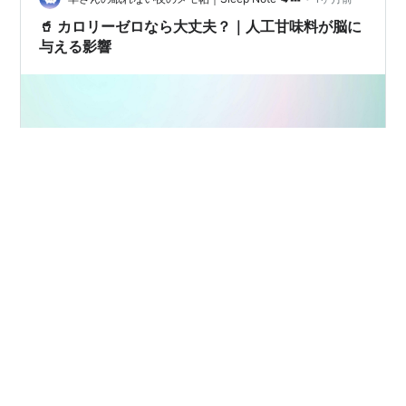
で、穏やかな夜をつくる 🍽️ 羊さんのおすすめの食べ方
🥤 カロリーゼロなら大丈夫？｜人工甘味料が脳に
📝今夜の…
与える影響