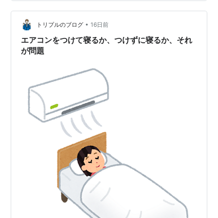
団」が眠りを誘うの？🛡️ 抱きしめられる安心感の正体 科
学が証明した「重み」の快眠効果🔬 幸せホルモンと睡眠
•
の関係 あなたに合う重さは？失敗しない選び方⚖️ 体重か
トリプルのブログ
16日前
ら計算するベストなバランス 選び方のポイント 📝今夜の
エアコンをつけて寝るか、つけずに寝るか、それ
チェ…
が問題