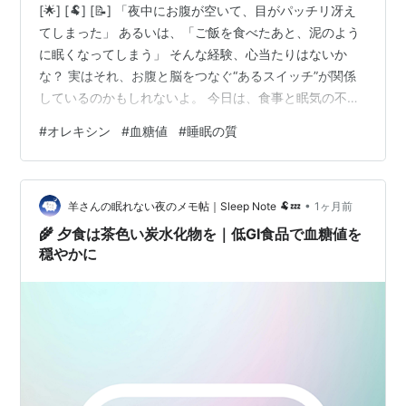
[🌟] [🐏] [📝] 「夜中にお腹が空いて、目がパッチリ冴え
てしまった」 あるいは、「ご飯を食べたあと、泥のよう
に眠くなってしまう」 そんな経験、心当たりはないか
な？ 実はそれ、お腹と脳をつなぐ“あるスイッチ”が関係
しているのかもしれないよ。 今日は、食事と眠気の不思
議なシーソー関係について羊さんがそっとメモしてきた
#
オレキシン
#
血糖値
#
睡眠の質
よ。 [/📝] [🌙] 夜中、ふと目が覚めてしまうのはなぜ？👀
空腹と覚醒の意外なつながり 「オレキシン」と血糖値の
シーソー関係⚖️ 脳の覚醒スイッチの仕組み 眠りを守る、
•
夕食の「食べ方」の知恵🍽️ 血糖値の波をゆるやかに整え
羊さんの眠れない夜のメモ帖｜Sleep Note 🐏💤
1ヶ月前
る ① 食べる順番を変えてみる🥗 ② 夜食は「分食」と…
🌾 夕食は茶色い炭水化物を｜低GI食品で血糖値を
穏やかに