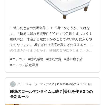
～迷ったときの判断基準～ 1. 「暑いかどうか」ではな
く、「快適に眠れる環境かどうか」で判断しましょう！
睡眠中は、体温が自然に下がることで深い眠りに入りや
すくなります。 暑すぎたり湿度が高すぎたりすると、こ
の仕組みがうまく働かず、睡眠の質が低下します。💦
【Amazon.co.jp限定】[山善] 扇風機 リビング 左右自動
#
エアコン
#
睡眠環境
#
睡眠の質
#
熱中症予防
首振り 押しボタンスイッチ 風量3段階調節 切タイマー 換
#
エアコン設定温度
気 ホワイト AMT-BJ30(W) 山善(YAMAZEN) Amazon 2.
判断基準 【エアコンなしでもよい場合】 室温が26～
28℃ 湿度が50～60％程度 扇風機だけで快適 朝までぐっ
すり眠れる → 扇風機…
•
ビューティーライフメディア｜最高の美の為に☆
17日前
睡眠のゴールデンタイムは嘘？|美肌を作る3つの
最新ルール