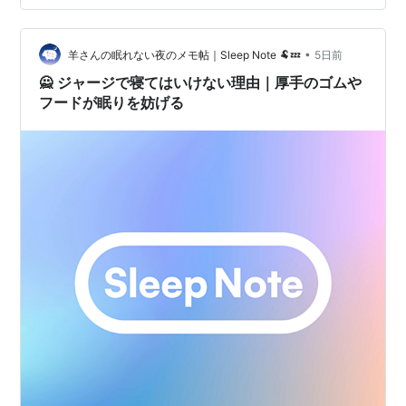
メモしてきたよ。 [/📝] [🌙] パジャマに着替えることが
「儀式」になる 👔 脳に「おやすみ」を教えるスイッチ
•
ボタンを留める動作が、心を静める 🔘 指先の魔法と「条
羊さんの眠れない夜のメモ帖｜Sleep Note 🐏💤
5日前
件付け」 選びたい「リラックスの形」 🌱 体を解放する
🙅 ジャージで寝てはいけない理由｜厚手のゴムや
パジャマの…
フードが眠りを妨げる