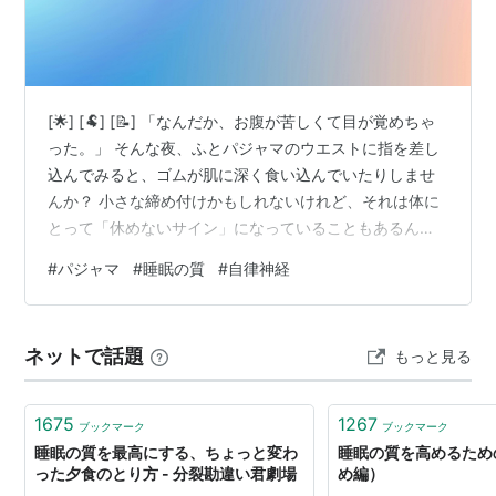
[🌟] [🐏] [📝] 「なんだか、お腹が苦しくて目が覚めちゃ
った。」 そんな夜、ふとパジャマのウエストに指を差し
込んでみると、ゴムが肌に深く食い込んでいたりしませ
んか？ 小さな締め付けかもしれないけれど、それは体に
とって「休めないサイン」になっていることもあるん
だ。 今日はお腹をそっと解放して、深く眠るためのウエ
#
パジャマ
#
睡眠の質
#
自律神経
スト調整についてメモしてきたよ 🐏👖 [/📝] [🌙] お腹の
締め付けが眠りを妨げる理由🌙 物理的な圧迫が心と体に
影響する 締め付けが自律神経に与える影響🔍 脳が「戦闘
ネットで話題
もっと見る
モード」から抜け出せない 理想的なウエスト調整と選び
方🌱 紐タイプや「ゆとり」を味方につける 📝今夜のチェ
ックリスト…
1675
1267
ブックマーク
ブックマーク
睡眠の質を最高にする、ちょっと変わ
睡眠の質を高めるため
った夕食のとり方 - 分裂勘違い君劇場
め編）