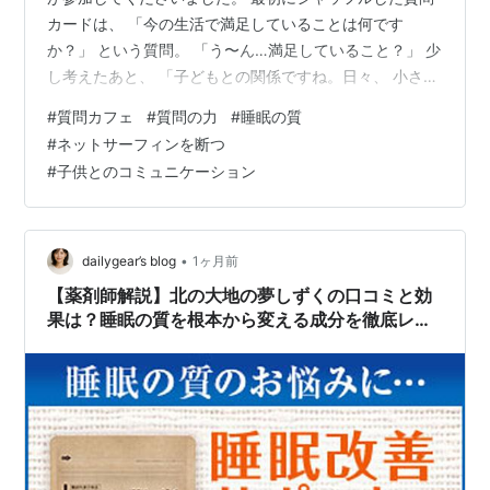
カードは、 「今の生活で満足していることは何です
か？」 という質問。 「う〜ん…満足していること？」 少
し考えたあと、 「子どもとの関係ですね。日々、 小さな
問題はあります。でも、 問題があるからこそ話し合える
#
質問カフェ
#
質問の力
#
睡眠の質
んです。 私は子どもとのコミュニケーション に満足して
#
ネットサーフィンを断つ
いるんだと、今気づきました。」 と話してくれました。
#
子供とのコミュニケーション
そして次の質問カードは、 「今の生活で減らしたいこと
は何ですか？」 「えっ？減らしたいこと？」 「そんなこ
と考えたこともないです。」 「やりたいこと」や「今で
きること」 は考え…
•
dailygear’s blog
1ヶ月前
【薬剤師解説】北の大地の夢しずくの口コミと効
果は？睡眠の質を根本から変える成分を徹底レビ
ュー