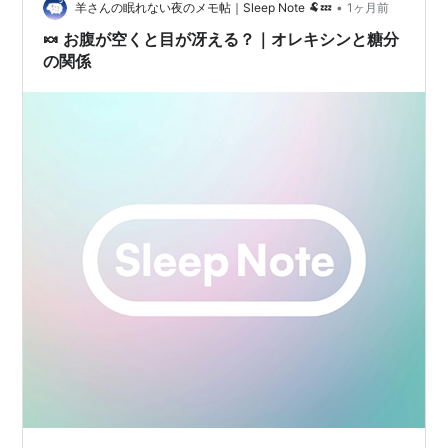
•
る唯一無二の成分構成が特徴です。今回は薬剤師の視点
羊さんの眠れない夜のメモ帖｜Sleep Note 🐏💤
1ヶ月前
から、この製品がなぜ効果的なのか、デメリットや副作
🍬 お腹が空くと目が冴える？｜オレキシンと糖分
用はないのか、リアルな口コミを…
の関係