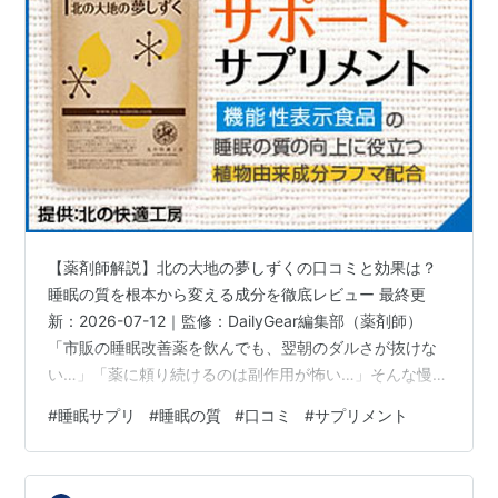
【薬剤師解説】北の大地の夢しずくの口コミと効果は？
睡眠の質を根本から変える成分を徹底レビュー 最終更
新：2026-07-12｜監修：DailyGear編集部（薬剤師）
「市販の睡眠改善薬を飲んでも、翌朝のダルさが抜けな
い…」「薬に頼り続けるのは副作用が怖い…」そんな慢性
的な疲労と睡眠の質に悩む方から、いま圧倒的な支持を
#
睡眠サプリ
#
睡眠の質
#
口コミ
#
サプリメント
集めているのが機能性表示食品『北の大地の夢しずく』
です。市販薬（抗ヒスタミン剤）のような一時的な眠気
を誘うものではなく、睡眠ホルモンに直接アプローチす