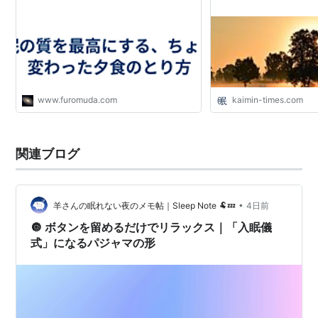
www.furomuda.com
kaimin-times.com
関連ブログ
•
羊さんの眠れない夜のメモ帖｜Sleep Note 🐏💤
4日前
🔘 ボタンを留めるだけでリラックス｜「入眠儀
式」になるパジャマの形