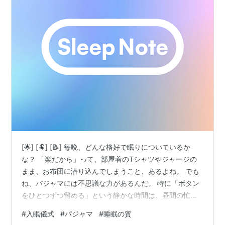
[🌟] [🐏] [📝] 毎晩、どんな格好で眠りについているか
な？ 「楽だから」って、部屋着のTシャツやジャージの
まま、お布団に潜り込んでしまうこと、あるよね。 でも
ね、パジャマには不思議な力があるんだ。 特に「ボタン
をひとつずつ留める」という静かな時間は、昼間の忙し
い心を、そっと夜の速度に落としてくれるんだよ。 今日
#
入眠儀式
#
パジャマ
#
睡眠の質
は、そんな「着替える」ことの魔法について、羊さんが