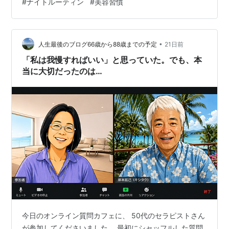
#
ナイトルーティン
#
美容習慣
は寝なきゃ…でも仕事や家事で絶対にムリ！」そんな風
に焦って、鏡を見ては肌荒れにため息をついていません
か？💦実は、「22時〜2時が睡眠のゴールデンタイム」と
いう説は医学的に古く、現在は「寝始めの最初の…
•
人生最後のブログ66歳から88歳までの予定
21日前
「私は我慢すればいい」と思っていた。でも、本
当に大切だったのは…
今日のオンライン質問カフェに、 50代のセラピストさん
が参加してくださいました。 最初にシャッフルした質問