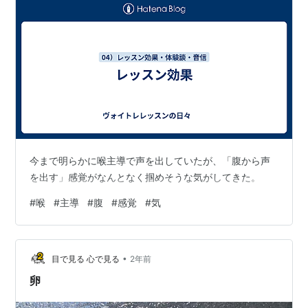
今まで明らかに喉主導で声を出していたが、「腹から声
を出す」感覚がなんとなく掴めそうな気がしてきた。
#
喉
#
主導
#
腹
#
感覚
#
気
•
目で見る 心で見る
2年前
卵