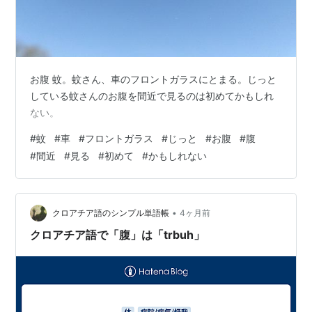
お腹 蚊。蚊さん、車のフロントガラスにとまる。じっと
している蚊さんのお腹を間近で見るのは初めてかもしれ
ない。
#
蚊
#
車
#
フロントガラス
#
じっと
#
お腹
#
腹
#
間近
#
見る
#
初めて
#
かもしれない
•
クロアチア語のシンプル単語帳
4ヶ月前
クロアチア語で「腹」は「trbuh」