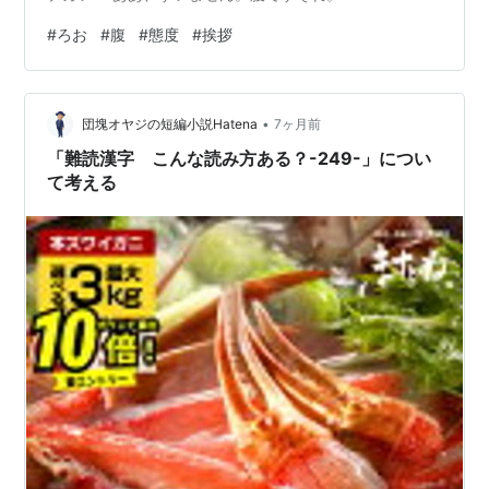
#
ろお
#
腹
#
態度
#
挨拶
•
団塊オヤジの短編小説Hatena
7ヶ月前
「難読漢字 こんな読み方ある？-249-」につい
て考える