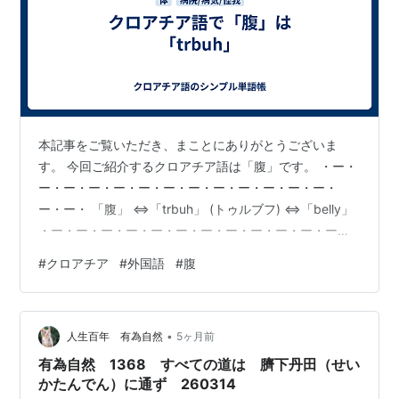
本記事をご覧いただき、まことにありがとうございま
す。 今回ご紹介するクロアチア語は「腹」です。 ・ー・
ー・ー・ー・ー・ー・ー・ー・ー・ー・ー・ー・ー・
ー・ー・ 「腹」 ⇔「trbuh」 (トゥルブフ) ⇔「belly」
・ー・ー・ー・ー・ー・ー・ー・ー・ー・ー・ー・ー・
ー・ー・ー・ 〔例文〕 「お腹が出ていますよ。」
#
クロアチア
#
外国語
#
腹
⇔「Trbuh ti strši.」 (トゥルブフ ティ ストゥルシ)
⇔「Your belly is sticking out.」 ・ー・ー・ー・ー・
ー・ー・ー・ー・ー・ー・ー・ー・ー・ー・ー・ 〔関連
•
単語〕 胴/胴体⇔torzo(トールゾ)⇔torso ・ー・ー・
人生百年 有為自然
5ヶ月前
ー・ー・ー・…
有為自然 1368 すべての道は 臍下丹田（せい
かたんでん）に通ず 260314