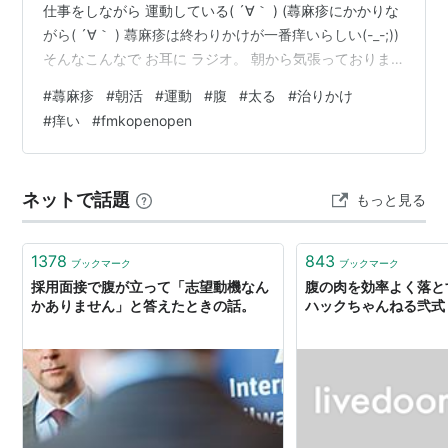
仕事をしながら 運動している( ´∀｀ ) (蕁麻疹にかかりな
がら( ´∀｀ ) 蕁麻疹は終わりかけが一番痒いらしい(-_-;))
そんなこんなで お耳に ラジオ。 朝から気張っておりま
す( ´∀｀ ) 年を取ると 本当に 身体。 太るけれど 痩せて
#
蕁麻疹
#
朝活
#
運動
#
腹
#
太る
#
治りかけ
くれないという 悪徳商法みたいな(-_-;) たっぷりした お
#
痒い
#
fmkopenopen
腹を眺め どうしたものかな？ と真剣に悩んでいるわけで
す。 (そんなに食べてないんだけれどな( ´∀｀ )) これぞ
人間の不思議展 そんなこんなで 蕁麻疹なうですが しっ…
ネットで話題
もっと見る
1378
843
ブックマーク
ブックマーク
採用面接で腹が立って「志望動機なん
腹の肉を効率よく落とす
かありません」と答えたときの話。
ハックちゃんねる弐式