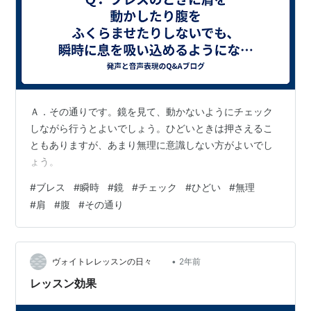
Ａ．その通りです。鏡を見て、動かないようにチェック
しながら行うとよいでしょう。ひどいときは押さえるこ
ともありますが、あまり無理に意識しない方がよいでし
ょう。
#
ブレス
#
瞬時
#
鏡
#
チェック
#
ひどい
#
無理
#
肩
#
腹
#
その通り
•
ヴォイトレレッスンの日々
2年前
レッスン効果