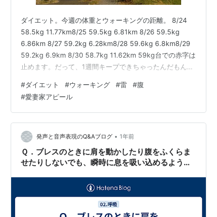
ダイエット。今週の体重とウォーキングの距離。 8/24
58.5kg 11.77km8/25 59.5kg 6.81km 8/26 59.5kg
6.86km 8/27 59.2kg 6.28km8/28 59.6kg 6.8km8/29
59.2kg 6.9km 8/30 58.7kg 11.62km 59kg台での赤字は
止めます。だって、1週間キープできちゃったんだもん。
とはいえ、58kg台は難しいですね。ちなみに8/27の距離
#
ダイエット
#
ウォーキング
#
雷
#
腹
が短いのは雷にビビったから。30分程歩いた辺りで、雷
#
愛妻家アピール
がビガビガし始め、途中1箇所をショートカットしたか
ら。本当はもっと早く帰りたかったんだけど、一番遠い
場所だったか…
•
発声と音声表現のQ&Aブログ
1年前
Ｑ．ブレスのときに肩を動かしたり腹をふくらま
せたりしないでも、瞬時に息を吸い込めるように
なるべきといわれました。