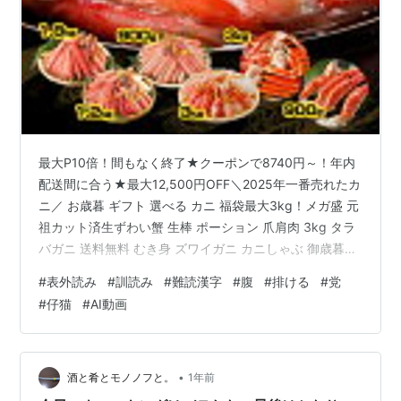
最大P10倍！間もなく終了★クーポンで8740円～！年内
配送間に合う★最大12,500円OFF＼2025年一番売れたカ
ニ／ お歳暮 ギフト 選べる カニ 福袋最大3kg！メガ盛 元
祖カット済生ずわい蟹 生棒 ポーション 爪肩肉 3kg タラ
バガニ 送料無料 むき身 ズワイガニ カニしゃぶ 御歳暮価
格: 14740 円楽天で詳細を見る www.youtube.com 「表
#
表外読み
#
訓読み
#
難読漢字
#
腹
#
排ける
#
党
外読み」 私たちが日常生活で使用する漢字の目安となる
#
仔猫
#
AI動画
ものに、「常用漢字表」というものがあります。これは
内閣によって定められており、字数にして2136字が登録
されています。その常用漢字表には、漢字だけでなく読
み方も記されているので…
•
酒と肴とモノノフと。
1年前