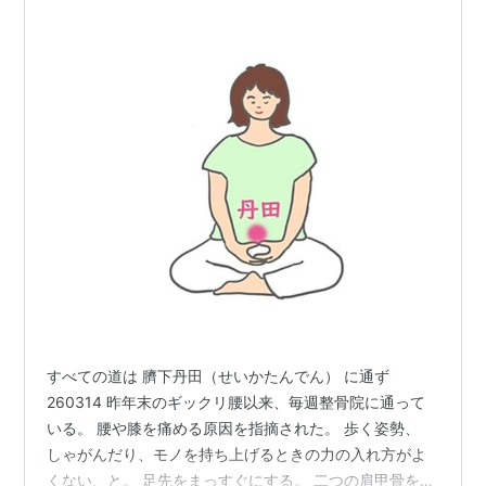
すべての道は 臍下丹田（せいかたんでん） に通ず
260314 昨年末のギックリ腰以来、毎週整骨院に通って
いる。 腰や膝を痛める原因を指摘された。 歩く姿勢、
しゃがんだり、モノを持ち上げるときの力の入れ方がよ
くない、と。 足先をまっすぐにする。 二つの肩甲骨を近