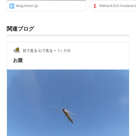
blog.tinect.jp
lifehack2ch.livedoor.
関連ブログ
•
目で見る 心で見る
3ヶ月前
お腹