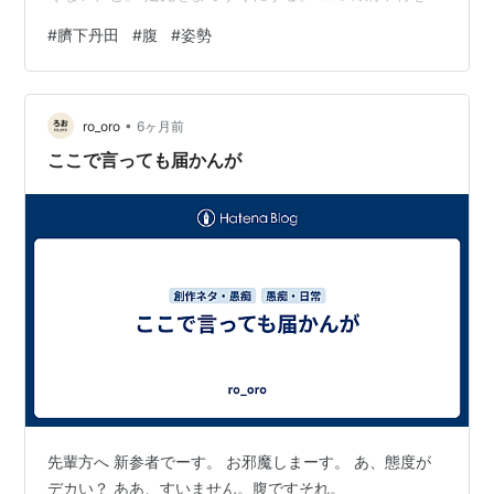
づけて、胸を張る。 しゃがむときには、腹に力を入れを
#
臍下丹田
#
腹
#
姿勢
へこます。 歩くときは、10分の１の力でいいから腹に力
を入れる。 それをくり返していた。 治療が、若い先生か
ら院長先生に交代した。 「シゼンさんは、まず、腹に力
•
を入れることに専念してください。 寝るとき、風呂やト
ro_oro
6ヶ月前
イレに入る時以外は、ずっと腹を意識しましょう」 姿勢
ここで言っても届かんが
の歪みが、膝や腰に影…
先輩方へ 新参者でーす。 お邪魔しまーす。 あ、態度が
デカい？ ああ、すいません。腹ですそれ。