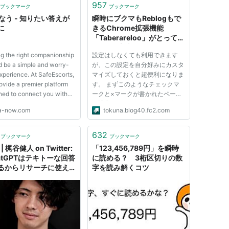
957
ブックマーク
ブックマーク
Aなう - 知りたい答えが
瞬時にブクマもReblogもで
に
きるChrome拡張機能
「Taberareloo」がとっても
イイ*二十歳街道まっしぐら
ng the right companionship
設定はしなくても利用できます
（FC2ブログ時代）
d be a simple and worry-
が、この設定を自分好みにカスタ
xperience. At SafeEscorts,
マイズしておくと超便利になりま
ovide a premier platform
す。 まずこのようなチェックマ
ned to connect you with
ークと×マークが書かれたページ
e escort services across
の設定です。 これはクロスポス
a-now.com
tokuna.blog40.fc2.com
nited States. We
ト先として利用するかどうかを設
tand that your time is
定します。 かなりたくさんのサ
ble and your privacy is
ービスがあるので、とりあえず使
632
ブックマーク
ブックマーク
ial. Our mission is to help
っているサービスだけを選びまし
 | 梶谷健人 on Twitter:
「123,456,789円」を瞬時
ょ...
hatGPTはテキトーな回答
に読める？ 3桁区切りの数
るからリサーチに使えな
字を読み解くコツ
だけど、
s://t.co/DPtF9d0gfCは
レベルで超使えます。
なる問いを投げると
B上の記事やPDFを元に
回答を瞬時に返してくれ