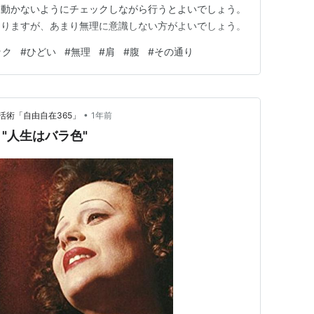
、動かないようにチェックしながら行うとよいでしょう。
ありますが、あまり無理に意識しない方がよいでしょう。
ック
#
ひどい
#
無理
#
肩
#
腹
#
その通り
•
活術「自由自在365」
1年前
"人生はバラ色"