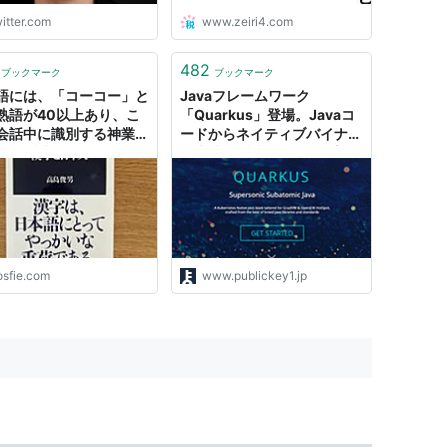
照URLも併せて提示して
itter.com
www.zeiri4.com
る。 超優秀なリサーチ
を常に雇えてる感覚で生
482
ぶち上がります。
ブックマーク
ブックマーク
s://t.co/qEQPTOmK1v
語には、「コーコー」と
Javaフレームワーク
熟語が40以上あり、こ
「Quarkus」登場。Javaコ
会話中に識別する神業を
ードからネイティブバイナリ
人は瞬時にやってのける
を生成し瞬時にJavaアプリ
音異義語」がやけに多い
が起動、コンテナへの最適化
を実現。Red Hatがリリース
osfie.com
www.publickey1.jp