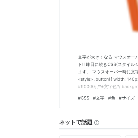
文字が大きくなる マウスオー
ト!! 昨日に続きCSS(スタ
ます。 マウスオーバー時に文
<style> .button1{ width: 14
#ff0000; /*※文字色*/ backgrou
ない横並び*/ font-weight: bold
#
CSS
#
文字
#
色
#
サイズ
ネットで話題