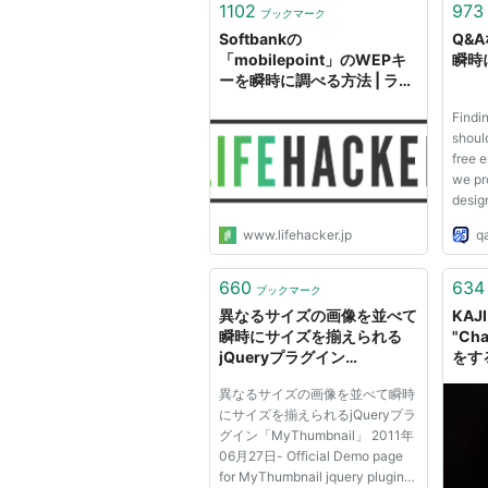
1102
973
ブックマーク
Softbankの
Q&
「mobilepoint」のWEPキ
瞬時
ーを瞬時に調べる方法 | ライ
フハッカー・ジャパン
Findi
shoul
free e
we pr
desig
secur
www.lifehacker.jp
q
the U
unders
valua
660
634
ブックマーク
essent
異なるサイズの画像を並べて
KAJI
...
瞬時にサイズを揃えられる
"C
jQueryプラグイン
をす
「MyThumbnail」:phpspo
いん
異なるサイズの画像を並べて瞬時
t開発日誌
http
にサイズを揃えられるjQueryプラ
実務
グイン「MyThumbnail」 2011年
気に
06月27日- Official Demo page
WE
for MyThumbnail jquery plugin
した