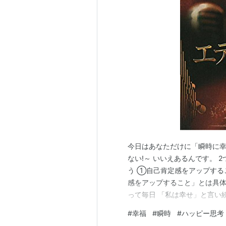
今日はあなただけに「瞬時に幸
ない!～ いいえあるんです。 
う ①自己肯定感をアップする
感をアップすること」とは具体
って毎日 「私は幸せ」と言い
ね・・・ etc」と言い続けま
#
幸福
#
瞬時
#
ハッピー思考
ことです。 間違っても否定的