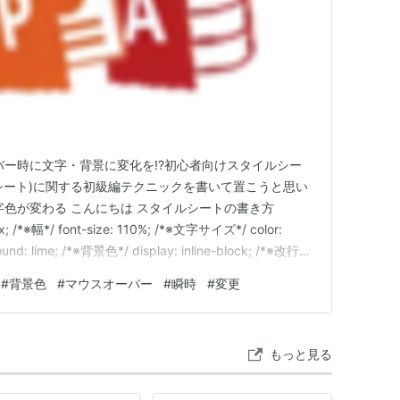
バー時に文字・背景に変化を!?初心者向けスタイルシー
イルシート)に関する初級編テクニックを書いて置こうと思い
字色が変わる こんにちは スタイルシートの書き方
0px; /*※幅*/ font-size: 110%; /*※文字サイズ*/ color:
nd: lime; /*※背景色*/ display: inline-block; /*※改行し
; /*※…
#
背景色
#
マウスオーバー
#
瞬時
#
変更
もっと見る