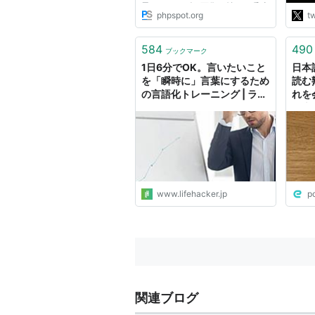
異なるサイズの画像を並べて瞬時
て参
phpspot.org
tw
にサイズを揃えられるjQueryプラ
くれ
グイン「MyThumbnail」。 画像
ャー
は普通に並べると高さやサイズも
584
490
産性
ブックマーク
一定ではなくかといってサイズし
http
1日6分でOK。言いたいこと
日本
て...
"
を「瞬時に」言葉にするため
読む
の言語化トレーニング | ライ
れを
フハッカー・ジャパン
日本
「同
話
www.lifehacker.jp
p
関連ブログ