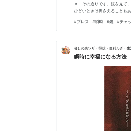
Ａ．その通りです。鏡を見て
ひどいときは押さえることも
#
ブレス
#
瞬時
#
鏡
#
チェ
暮しの裏ワザ・得技・便利わざ・生
瞬時に幸福になる方法 