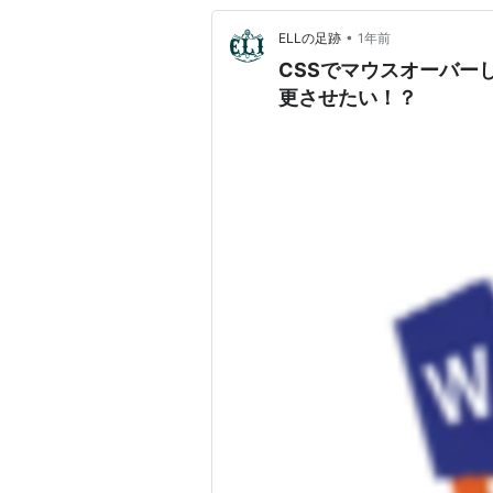
•
ELLの足跡
1年前
CSSでマウスオーバー
更させたい！？