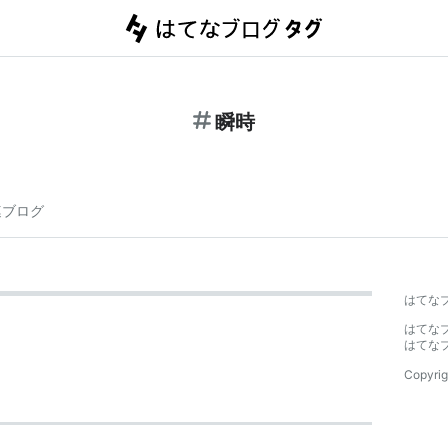
瞬時
連ブログ
はてな
はてな
はてな
Copyrig