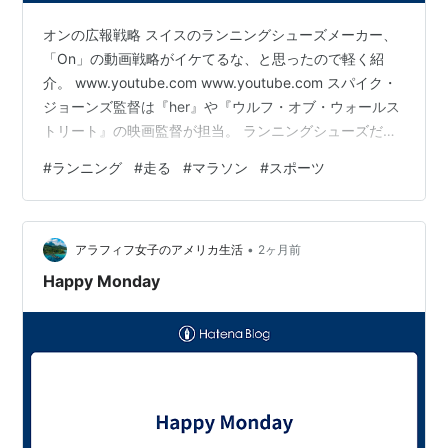
オンの広報戦略 スイスのランニングシューズメーカー、
「On」の動画戦略がイケてるな、と思ったので軽く紹
介。 www.youtube.com www.youtube.com スパイク・
ジョーンズ監督は『her』や『ウルフ・オブ・ウォールス
トリート』の映画監督が担当。 ランニングシューズだけ
というよりも、スポーツカンパニーとしてもう十分に地
#
ランニング
#
走る
#
マラソン
#
スポーツ
位を築いたと思う。 なんか昔のUnder ArmourのCMを思
い出したり。 ・海外のアンダーアーマー×女性モデルの
CMがかっこいい ・On and FKA twigs present THE
•
BODY IS ART | featuring Eusexua (l…
アラフィフ女子のアメリカ生活
2ヶ月前
Happy Monday