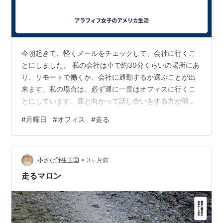
今朝起きて、軽くメールをチェックして、会社に行くこ
とにしました。 私の会社は車で約30分くらいの場所にあ
り、リモートで働くか、会社に通勤するか選ぶことが出
来ます。私の場合は、必ず週に一度はオフィスに行くこ
とにしています。面と向かって話し合いをする方が簡単
だったり、プロジェクトの進行にプラスになる場合、相
#
月曜日
#
オフィス
#
走る
手の空気を読みたい場合も、オフィスに行きます。 特に
月曜日は、週末から平日への気持ちの切り替えをしたい
のと、比較的交通渋滞も少なく、オフィスの部屋の予約
•
も簡単に出来るので行くことが多いです。 Happy
小さな野生王国
3ヶ月前
Mondayと他の部署の同僚がドアを開けてくれて、一日が
走るマロン
始まりました。彼は去年に家族で日本旅…