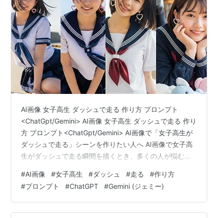
AI画像 女子高生 ダッシュで走る 作り方 プロンプト
<ChatGpt/Gemini> AI画像 女子高生 ダッシュで走る 作り
方 プロンプト<ChatGpt/Gemini> AI画像で「女子高生が
ダッシュで走る」シーンを作りたい人へ AI画像で女子高
生がダッシュで走る瞬間を描くとき、多くの人が悩むの
が 動きの表現 と 制服の自然な揺れ、そして 疾走感のあ
#
AI画像
#
女子高生
#
ダッシュ
#
走る
#
作り方
る構図 です。静止画でありながら、スピード感や息づか
#
プロンプト
#
ChatGPT
#
Gemini (ジェミー)
いまで伝わるような AI画像 を作るには、プロンプトの組
み立て方が非常に重要になります。 特に ChatGPT や
Gemini を使ってプロンプトを生成する場合、走る動作の