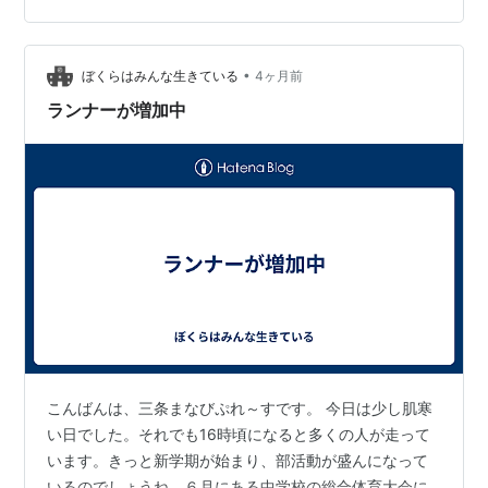
しいと感じたことはありますか？ 「移動手段だし、楽し
いとか感じたことはない。」 そう思っている方も多いと
•
思います。 実は、運転は楽しいものなのです。 「人馬一
ぼくらはみんな生きている
4ヶ月前
体」という言葉がありますが、車の運転もまさにそれ
ランナーが増加中
で、自分の思った通りの動きをし…
こんばんは、三条まなびぷれ～すです。 今日は少し肌寒
い日でした。それでも16時頃になると多くの人が走って
います。きっと新学期が始まり、部活動が盛んになって
いるのでしょうね。６月にある中学校の総合体育大会に