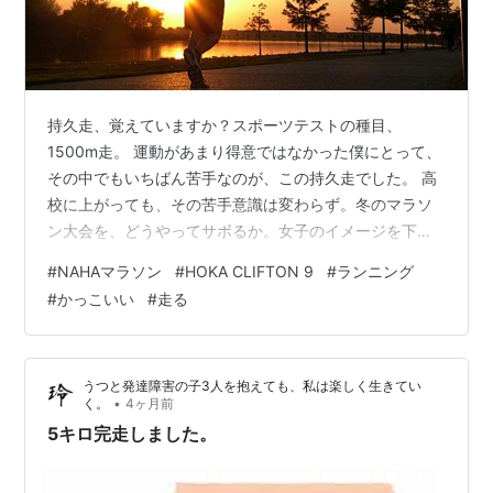
持久走、覚えていますか？スポーツテストの種目、
1500m走。 運動があまり得意ではなかった僕にとって、
その中でもいちばん苦手なのが、この持久走でした。 高
校に上がっても、その苦手意識は変わらず。冬のマラソ
ン大会を、どうやってサボるか。女子のイメージを下げ
ずに回避できないか。笑いっそ軽く骨折してやろうか
#
NAHAマラソン
#
HOKA CLIFTON 9
#
ランニング
と、本気で考えていました。 それくらい、嫌いだったん
#
かっこいい
#
走る
です。 大人になってからも同じでした。ジムに通い、筋
トレをして、泳ぐことはあっても、走ることだけは、ず
っと避けてきました。 嫌いですから。笑 転機は、5年ほ
うつと発達障害の子3人を抱えても、私は楽しく生きてい
ど前。 あるクライアントの社長との食事の席で、毎年
•
く。
4ヶ月前
「NAHAマラソン」に出ているという話に…
5キロ完走しました。