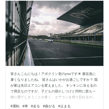
皆さんこんにちは！アポクリン党のyouです☀ 最近急に
暑くなりましたね。 皆さんはいかがお過ごしですか？ 我
が家は先日エアコンを変えました。 キンキンに冷えるの
で満足なのですが、子どもの寝かしつけと同時に親も一
緒に寝てしまうことが多く、エアコンを切り忘れるので
ガチで風邪ひきそうになります。 気を付けましょう…。
#
運転
#
車
#
走る
#
曲がる
#
止まる
余談が長くなりましたが、皆さん、車を運転する時に楽