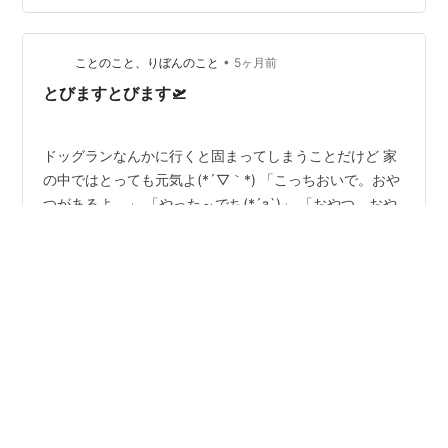
だったので、1キロ8分ですね。 いやぁ、こんなに長い距
離を走ったのは生まれて初めてかもしれない。 途中で脚
•
が疲れちゃってですね。代わりに腕を振ってなんとか前
ことのこと、りぼんのこと
5ヶ月前
に進んだ感じです。筋トレではいつも下半身を中心に鍛
とびますとびます🛫
えているので、脚…
ドッグランなんかに行くと固まってしまうことだけど 家
の中ではとっても元気よ(*´▽｀*) 「こっちおいで。おや
つがあるよ。」 「やった～でち(*´з`)」 「おやつ、おや
つ、おやつでち～～～(*´з`)」 「「とぉ～～～っでち(*
´з`)」 ブレてはいるけどなんとか 飛行犬のタイミングで
撮れました(^O^)／ 果報は寝て待つタイプのりぼんねえさ
#
チワワ
#
家では活発
#
オヤツで誘う
#
走る
#
飛ぶ
ん(≧◇≦)
#
飛行犬
#
果報は寝て待て
•
doitsunosoraのブログ
5ヶ月前
ドイツの鉄道