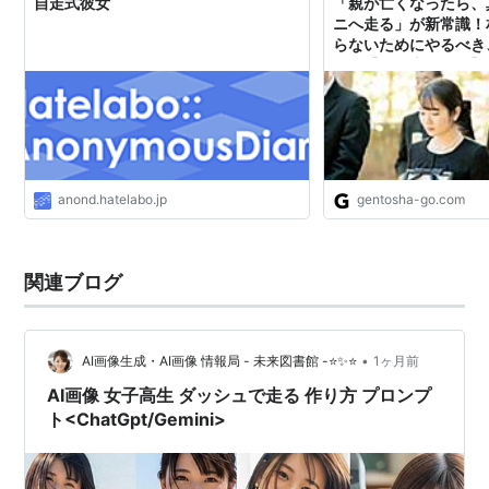
自走式彼女
「親が亡くなったら、
ニへ走る」が新常識！
らないためにやるべき
こと【税理士が解説】 
ライン
anond.hatelabo.jp
gentosha-go.com
関連ブログ
•
AI画像生成・AI画像 情報局 - 未来図書館 -⭐✨⭐
1ヶ月前
AI画像 女子高生 ダッシュで走る 作り方 プロンプ
ト<ChatGpt/Gemini>