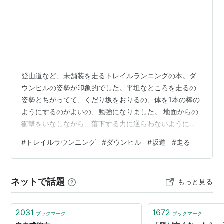
登山道など、未舗装を走るトレイルランニングの本。ダ
ウンヒルの姿勢が印象的でした。平坦なところを走るの
姿勢とちがってて、くだり坂をおりるの、体を1本の棒の
ようにするのがよいの、勉強になりました。 地面からの
衝撃をいなしながら、落下する力に逆らわないように移
動していいくためには、体を一本の棒になるよう意識し
#
トレイルラウンニング
#
ダウンヒル
#
坂道
#
走る
て姿勢をコントロールすることが大事です。 （中略） 下
りは猫背になりがちですが、胸を開き、顔を上げるだけ
でも姿勢がよくできます。 入門&ガイド トレイルランニ
ネットで話題
もっと見る
ング 掲載されてる図がわかりやすくて。骨盤が立てやす
くなるそうで、胸を開く姿勢、なるほどです。 入門&ガ
イド トレイルランニング 坂道を勢…
2031
1672
ブックマーク
ブックマーク