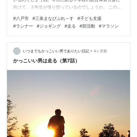
向けて、３年生が張り切っているのでしょうか。 この時
期、私も走りたくなります。風をきって走ると気持ちい
#
八戸市
#
三条まなびぷれ～す
#
子ども支援
いですよね。 休日には走っている大人もたくさん見かけ
#
ランナー
#
ジョギング
#
走る
#
部活動
#
マラソン
ます。５月には八戸うみねこマラソンも開催されます。
私は今年こそは！と思っていましたが、すっかりエント
リーするのを忘れてしまっていました。一度参加してみ
たいものです。５キロ？１０キロ？ハーフはさすがに無
•
いつまでもかっこいい男でありたい日記
4ヶ月前
理そうです。来年のお楽しみ。 大人も若者も…
かっこいい男は走る（第7話）