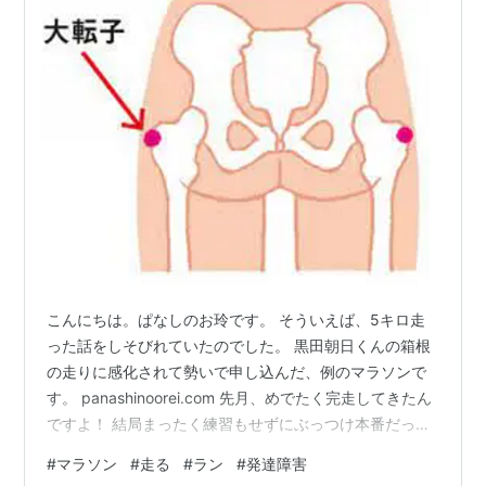
こんにちは。ぱなしのお玲です。 そういえば、5キロ走
った話をしそびれていたのでした。 黒田朝日くんの箱根
の走りに感化されて勢いで申し込んだ、例のマラソンで
す。 panashinoorei.com 先月、めでたく完走してきたん
ですよ！ 結局まったく練習もせずにぶっつけ本番だった
んですが、意外と途中で歩いてしまうようなこともな
#
マラソン
#
走る
#
ラン
#
発達障害
く、最後までマイペースで走り切れました。 記録は40分