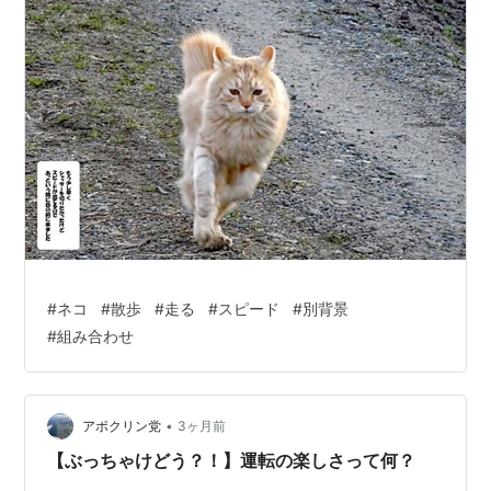
#
ネコ
#
散歩
#
走る
#
スピード
#
別背景
#
組み合わせ
•
アポクリン党
3ヶ月前
【ぶっちゃけどう？！】運転の楽しさって何？