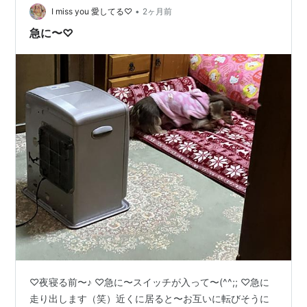
描写をどれだけ具…
•
I miss you 愛してる♡
2ヶ月前
急に〜♡
♡夜寝る前〜♪ ♡急に〜スイッチが入って〜(^^;; ♡急に
走り出します（笑）近くに居ると〜お互いに転びそうに