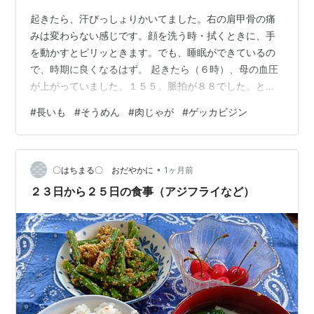
起きたら、汗びっしょりかいてました。右の肩甲骨の痛
みは変わらない感じです。顔を洗う時・拭くときに、手
を動かすとピリッときます。でも、睡眠ができているの
で、時期に良くなるはず。 起きたら（６時）、母の血圧
が上がっていました。１５５。脈拍が８８でした。とに
もかくにも、横になって休んでいるようにしてもらいま
#
長いも
#
そうめん
#
肉じゃが
#
ゲッカビジン
した。 朝食は、 ごはん（納豆）・レタスと卵のスープ・
長いものゆずみそ炒め・キウイです。 母の血圧も、１２
０台。脈拍も６０台に落ち着きました。遅れて母も食事
•
ができました。一安心。デイサービスにも出かけると言
〇はちまる〇 おだやかに
1ヶ月前
ってました。 台所の片づけをして、仏壇と神棚のお供え
２３日から２５日の食事（アジフライなど）
物と水をかえました。庭の水やり・母のデイ…