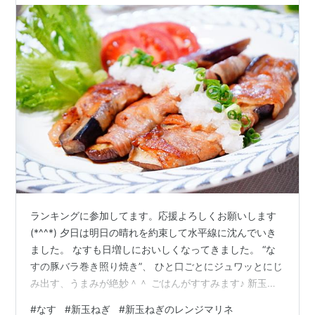
ランキングに参加してます。応援よろしくお願いします
(*^^*) 夕日は明日の晴れを約束して水平線に沈んでいき
ました。 なすも日増しにおいしくなってきました。 “な
すの豚バラ巻き照り焼き”、 ひと口ごとにジュワッとにじ
み出す、うまみが絶妙＾＾ ごはんがすすみます♪ 新玉ね
ぎのレンジマリネ、 きゅうりとわかめのキムチあえを副
#
なす
#
新玉ねぎ
#
新玉ねぎのレンジマリネ