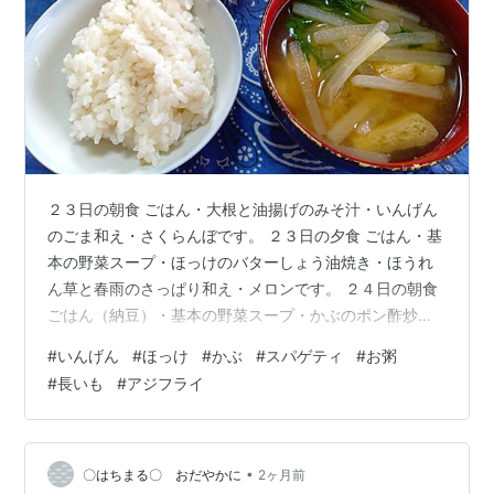
２３日の朝食 ごはん・大根と油揚げのみそ汁・いんげん
のごま和え・さくらんぼです。 ２３日の夕食 ごはん・基
本の野菜スープ・ほっけのバターしょう油焼き・ほうれ
ん草と春雨のさっぱり和え・メロンです。 ２４日の朝食
ごはん（納豆）・基本の野菜スープ・かぶのポン酢炒
め・さくらんぼです。 ２４日の昼食 明太クリームパスタ
#
いんげん
#
ほっけ
#
かぶ
#
スパゲティ
#
お粥
です。 ２４日の夕食 鶏ささみとレタスの塩麹お粥・基本
#
長いも
#
アジフライ
の野菜スープ・いかと里芋の煮物・長いものゆずみそ炒
めです。果物は桃を食べました。桃は初物です。 今回
は、いかは自分でさばいたのではなく、さばいてもらっ
たものを買ってきて調理しました。残念。 ２５日の朝食
•
〇はちまる〇 おだやかに
2ヶ月前