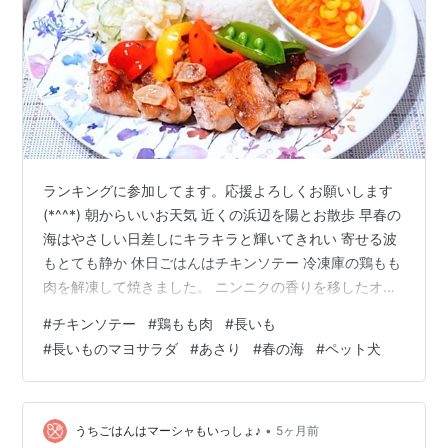
ランキングに参加してます。応援よろしくお願いします
(*^^*) 朝からいいお天気 近くの浜辺を陽とお散歩 早春の
海はやさしい日差しにキラキラと輝いてきれい 寄せる波
もとても静か 休日ごはんはチキンソテー 冷凍庫の鶏もも
肉を解凍して焼きました。 ニンニクの香りを移したオリ
ーブ油でソテーし、 塩、粗びき黒こしょうでシンプル味
#
チキンソテー
#
鶏もも肉
#
長いも
つけ。 こんがり焼けた香ばしい香りもごちそう＾＾ 長い
#
長いものマヨサラダ
#
あさり
#
春の海
#
ペット犬
ものマヨサラダ、にんじんラペ、スナップエンドウとパ
プリカのソテー、 いちごとともにワンプレートに盛って
いただきました。 🍴３月20日の献立 ・チキンソテー ・
長いものマヨサラダ ・にんじんラペ ・スナップエンドウ
•
うちごはんはマーシャもいっしょ♪
5ヶ月前