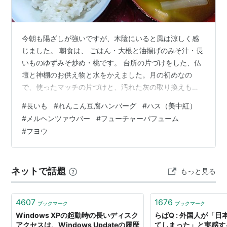
今朝も陽ざしが強いですが、木陰にいると風は涼しく感
じました。 朝食は、 ごはん・大根と油揚げのみそ汁・長
いものゆずみそ炒め・桃です。 台所の片づけをした、仏
壇と神棚のお供え物と水をかえました。月の初めなの
で、使ったマッチの片づけと、汚れた灰の取り換えもし
ました。仏壇の中の拭き掃除をしました。庭の水やり・
#
長いも
#
れんこん豆腐ハンバーグ
#
ハス（美中紅）
洗濯物干し・勝手口と玄関の掃除・家の周りの掃除・ベ
#
メルヘンツァウバー
#
フューチャーパフューム
ランダの蘭の世話（乾いた鉢には液肥を）・クンシラン
#
フヨウ
にも液肥を与えました。窓のさんふき・トイレ掃除をし
ました。 昨日できなかったところ（さぼったところ）の
掃除もできたので、気持ちがいいです。 ８月１日の花 ハ
ネットで話題
もっと見る
ス（美中紅） 今年１９個目の花です。葉の…
4607
1676
ブックマーク
ブックマーク
Windows XPの起動時の長いディスク
らばQ : 外国人が「
アクセスは、Windows Updateの履歴
てしまった」と実感す