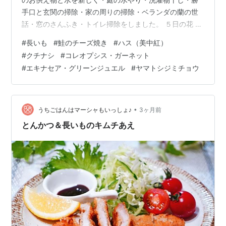
手口と玄関の掃除・家の周りの掃除・ベランダの蘭の世
話・窓のさんふき・トイレ掃除をしました。 ５日の花 昨
日咲いてくれた４個目のハス（美中紅）です。 ５個目の
#
長いも
#
鮭のチーズ焼き
#
ハス（美中紅）
花が開き始めていました。 クチナシ（八重）今年２個目
#
クチナシ
#
コレオプシス・ガーネット
の花が咲きました。 コレオプシス・ガーネットの花が増
#
エキナセア・グリーンジュエル
#
ヤマトシジミチョウ
えました。 エキナセア・グリーンジュエルも花が増えて
きました。 あじさいも満開です。 ５日の生き物 いつも
ならひらひらと忙しげに飛び続けているシジミチョウ
が、止まって休んでいました。調べ…
•
うちごはんはマーシャもいっしょ♪
3ヶ月前
とんかつ＆長いものキムチあえ