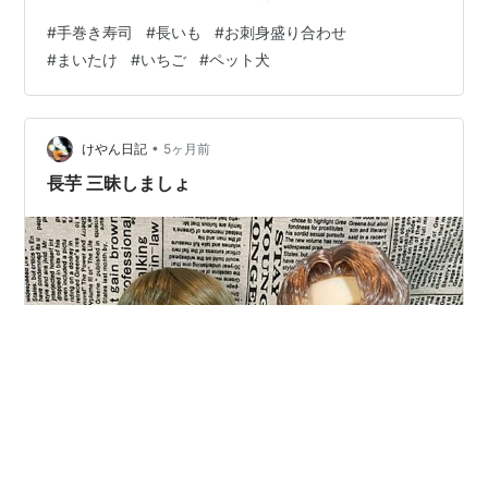
リックバターじょうゆソテーを添えていただきました。
#
手巻き寿司
#
長いも
#
お刺身盛り合わせ
🍴２月28日の献立 ・手巻き寿司 ・長いものガーリックバ
#
まいたけ
#
いちご
#
ペット犬
ターじょうゆソテー ・豆腐とまいたけ、わかめのみそ汁
・いちご（博多あまおう） 🥒手巻き寿司 🥒長いものガー
リックバターじょうゆソテー 加熱した長いものシャキシ
ャキ＆モチッと食感もおいしい♪ １長いもは皮をむいて厚
•
けやん日記
5ヶ月前
さ１cmほど…
長芋 三昧しましょ