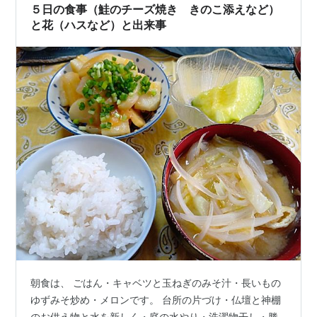
長いものお好み焼き・せん切り白…
５日の食事（鮭のチーズ焼き きのこ添えなど）
と花（ハスなど）と出来事
朝食は、 ごはん・キャベツと玉ねぎのみそ汁・長いもの
ゆずみそ炒め・メロンです。 台所の片づけ・仏壇と神棚
のお供え物と水を新しく・庭の水やり・洗濯物干し・勝