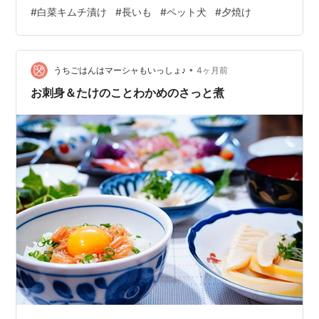
菜にいただきました。 🍴５月８日の献立 ・なすの豚バラ
#
白菜キムチ漬け
#
長いも
#
ペット犬
#
夕焼け
巻き照り焼き ・新玉ねぎのレンジマリネ ・きゅうりとわ
かめのキムチあえ ・長いもとまいたけ、にらのみそ汁 ・
ごはん 🍅新玉ねぎのレンジマリネ １ 便利なお酢orカンタ
ン酢orすし酢など（適量）、水（少量）を混ぜ合わせ、
•
うちごはんはマーシャもいっしょ♪
4ヶ月前
玉ねぎ…
お刺身＆たけのことわかめのさっと煮