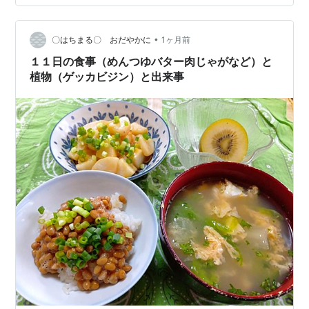
であえたら、 ほくほく長いもと明太マヨがベストマッ
チ！ 🍴７月20日の献立 ・いわしみりん干し ・長いもか
ら揚げ明太マヨ ・冷…
•
〇はちまる〇 おだやかに
1ヶ月前
１１日の食事（めんつゆバター肉じゃがなど）と
植物（ゲッカビジン）と出来事