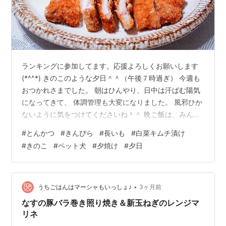
ランキングに参加してます。応援よろしくお願いします
(*^^*) きのこのような夕日＾＾（午後７時過ぎ） 今週も
おつかれさまでした。 朝はひんやり、日中は汗ばむ陽気
になってきて、 体調管理も大変になりました。 風邪ひか
ないように気をつけてくださいね＾＾ 晩ご飯は、みんな
大好きとんかつ。 ソースをかけて、レモンをキュッと絞
#
とんかつ
#
きんぴら
#
長いも
#
白菜キムチ漬け
って、どうぞ召し上がれ♪ 🍴５月15日の献立 ・とんかつ
#
きのこ
#
ペット犬
#
夕焼け
#
夕日
・糸こんにゃくとにんじんのきんぴら ・長いものキムチ
あえ ・豆腐ときのこのみそ汁 ・ごはん 🍅とんかつ 豚ロ
ースとんかつ用肉を包丁の背でトントン叩いてから下味
をつけ、衣をまぶし、少ない油で揚げ焼きに。 🍅糸こん
•
うちごはんはマーシャもいっしょ♪
3ヶ月前
にゃくとにん…
なすの豚バラ巻き照り焼き＆新玉ねぎのレンジマ
リネ