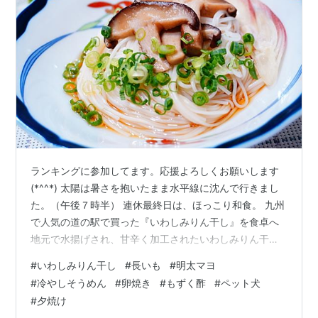
ランキングに参加してます。応援よろしくお願いします
(*^^*) 太陽は暑さを抱いたまま水平線に沈んで行きまし
た。（午後７時半） 連休最終日は、ほっこり和食。 九州
で人気の道の駅で買った『いわしみりん干し』を食卓へ
地元で水揚げされ、甘辛く加工されたいわしみりん干し
に 家族はごはんがすすみます＾＾ 長いもは近くのスーパ
#
いわしみりん干し
#
長いも
#
明太マヨ
ーで買いました。 皮をむいて短冊切りに。全体に片栗粉
#
冷やしそうめん
#
卵焼き
#
もずく酢
#
ペット犬
をしっかりまぶします。 中温に熱した油で表面がカラッ
#
夕焼け
とするまで揚げ焼きに。 明太子＋マヨネーズ（各同量）