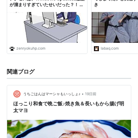
が溜まりすぎていたせいだった？！ -
き
全力HP
zenryokuhp.com
labaq.com
関連ブログ
•
うちごはんはマーシャもいっしょ♪
19日前
ほっこり和食で晩ご飯♪焼き魚＆長いもから揚げ明
太マヨ