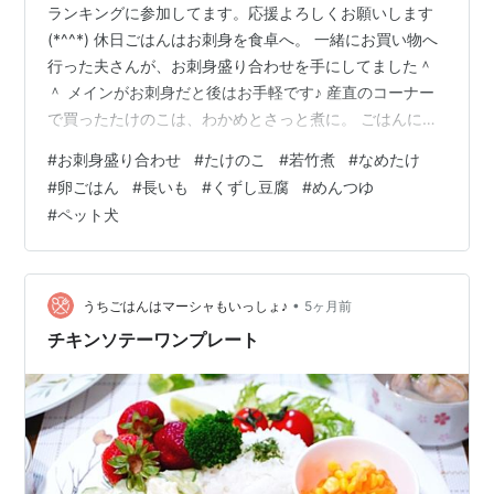
ランキングに参加してます。応援よろしくお願いします
(*^^*) 休日ごはんはお刺身を食卓へ。 一緒にお買い物へ
行った夫さんが、お刺身盛り合わせを手にしてました＾
＾ メインがお刺身だと後はお手軽です♪ 産直のコーナー
で買ったたけのこは、わかめとさっと煮に。 ごはんには
市販のなめたけを卵黄とともにのっけて、卵かけに。 ほ
#
お刺身盛り合わせ
#
たけのこ
#
若竹煮
#
なめたけ
っと和む、くずし豆腐のみそ汁を添えていただきまし
#
卵ごはん
#
長いも
#
くずし豆腐
#
めんつゆ
た。 🍴４月18日の献立 ・お刺身 ・たけのことわかめの
#
ペット犬
さっと煮 ・なめたけ卵ごはん ・長いものめんつゆあえ
・くずし豆腐のみそ汁 🥕お刺身 お刺身盛り合わせを買っ
て自宅の器に盛りつけました。せん切り大根、わさびを
添えて。 🥕たけのこ…
•
うちごはんはマーシャもいっしょ♪
5ヶ月前
チキンソテーワンプレート