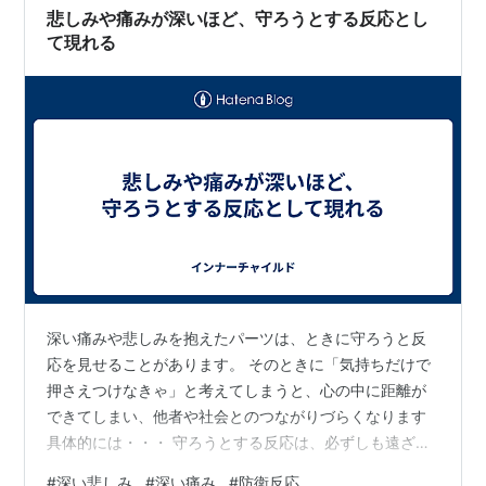
仕組みが人間とまったく別物だということではない。 む
悲しみや痛みが深いほど、守ろうとする反応とし
しろ逆である。 AI…
て現れる
深い痛みや悲しみを抱えたパーツは、ときに守ろうと反
応を見せることがあります。 そのときに「気持ちだけで
押さえつけなきゃ」と考えてしまうと、心の中に距離が
できてしまい、他者や社会とのつながりづらくなります
具体的には・・・ 守ろうとする反応は、必ずしも遠ざけ
る形だけで現れるわけではありません。 ときには、相手
#
深い悲しみ
#
深い痛み
#
防衛反応