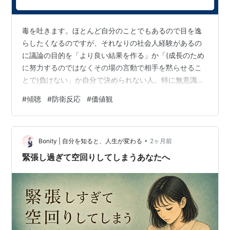
毒を吐きます。ほとんど自分のことでもあるので目を逸
らしたくなるのですが、それなりの社会人経験があるの
に議論の目的を「より良い結果を作る」か「(成長のため
に努力するのではなくその場の言動で相手を黙らせるこ
とで)負けない」か自分で決められない人、特に無意識で
後者を選ぶ人がいました。スタンドプレーならどちらで
#
傾聴
#
防衛反応
#
価値観
も良いのですが、後者を優先されるとチームとして良い
成果を出す妨げとなる場合があります。 具体的には、責
任からは逃げるのに事前調整せず他チームとの打ち合わ
•
せに挑んでリスク管理不足を指摘されると指摘者やリー
Bonity | 自分を知ると、人生が変わる
2ヶ月前
ダーへの責任転換や論点のすげ替えで押し通そうとする
緊張し過ぎて空回りしてしまうあなたへ
人、自分が知らなかった情報に基づいて指摘され…