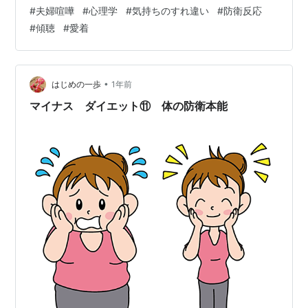
くような・・・、そんな心地の良い空間でした。お料理
#
夫婦喧嘩
#
心理学
#
気持ちのすれ違い
#
防衛反応
も、デザートも、珈琲も美味しかったです。都会の喧騒
#
傾聴
#
愛着
から離れ、静かにおとなの休日を味わいたい方にはぴっ
たりのカフェです。（小学生以下のお子さんは入店不可
です） と幸せ感いっぱいに書いておいて何なのですが、
ここにたどり着くまでの道中、車内で夫と大喧嘩をして
•
はじめの一歩
1年前
しまったのでした💦原因は・・・・”…
マイナス ダイエット⑪ 体の防衛本能