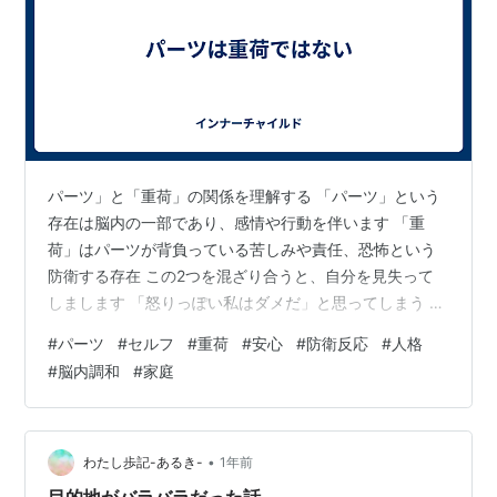
パーツ」と「重荷」の関係を理解する 「パーツ」という
存在は脳内の一部であり、感情や行動を伴います 「重
荷」はパーツが背負っている苦しみや責任、恐怖という
防衛する存在 この2つを混ざり合うと、自分を見失って
しまします 「怒りっぽい私はダメだ」と思ってしまう →
実は“怒りっぽい”のは、自分を傷つけないように防衛パー
#
パーツ
#
セルフ
#
重荷
#
安心
#
防衛反応
#
人格
ツ このように、重荷を“自分自身”だと勘違いすると、自
#
脳内調和
#
家庭
分をよくない癖とし戸惑います。 「パーツ」はあなたの
一部であり、愛する存在。 「重荷」はそのパーツが背負
ってしまった痛みであり、あなた自身のものではありま
せん。 🤝 パーツとの交渉と癒し 、まずその（守りパー
•
わたし歩記-あるき-
1年前
ツ）パーツに語り掛けます…
目的地がバラバラだった話