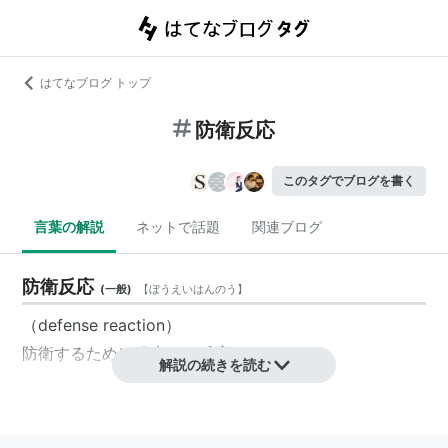
はてなブログ トップ
防衛反応
このタグでブログを書く
言葉の解説
ネットで話題
関連ブログ
防衛反応
(
一般
)
【
ぼうえいはんのう
】
（defense reaction）
防衛するために発生する反応。
解説の続きを読む