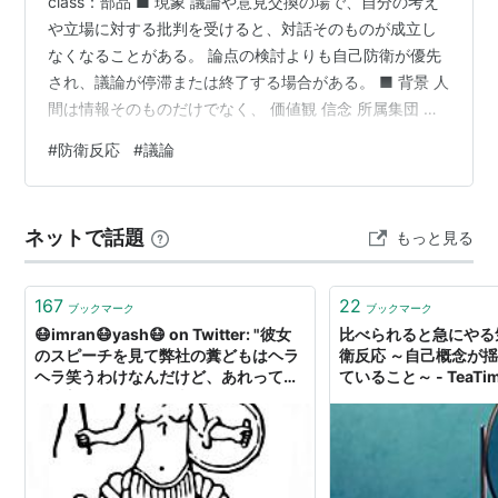
class：部品 ■ 現象 議論や意見交換の場で、自分の考え
や立場に対する批判を受けると、対話そのものが成立し
なくなることがある。 論点の検討よりも自己防衛が優先
され、議論が停滞または終了する場合がある。 ■ 背景 人
間は情報そのものだけでなく、 価値観 信念 所属集団 自
己認識 を通して世界を理解している。 そのため意見への
#
防衛反応
#
議論
反論であっても、本人には自己否定として認識される場
合がある。 【構造】 防衛反応が議論を停止させるのは理
性が失われるからではない。 自己防衛が議論継続より優
ネットで話題
もっと見る
先されるためである。 本来の議論は、 観測 ↓ 検討 ↓ 修
正 ↓ 理解更新 によって進行する。 しかし反論が、 意…
167
22
ブックマーク
ブックマーク
😷imran😷yash😷 on Twitter: "彼女
比べられると急にやる
のスピーチを見て弊社の糞どもはヘラ
衛反応 ～自己概念が
ヘラ笑うわけなんだけど、あれって何
ていること～ - TeaTi
の理想も持たずに仕事をしている人た
ちの一種の心理的防衛反応なんだろう
なと思う。疚しさを打ち消すためにと
りあえず反射的に彼女を否定する。そ
ういうクズしぐさ。"