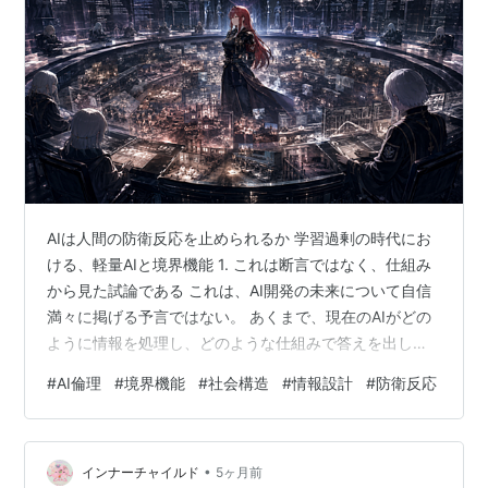
AIは人間の防衛反応を止められるか 学習過剰の時代にお
ける、軽量AIと境界機能 1. これは断言ではなく、仕組み
から見た試論である これは、AI開発の未来について自信
満々に掲げる予言ではない。 あくまで、現在のAIがどの
ように情報を処理し、どのような仕組みで答えを出して
いるのかを前提にした試論である。 AIは、膨大なデータ
#
AI倫理
#
境界機能
#
社会構造
#
情報設計
#
防衛反応
を読み込み、入力に対して重みづけを行い、その場でも
っとも妥当らしい応答を生成する。もちろん、実際の内
部構造はさらに複雑であり、単純な説明だけで尽くせる
•
ものではない。 ただし、ここで重要なのは、AIの判断の
インナーチャイルド
5ヶ月前