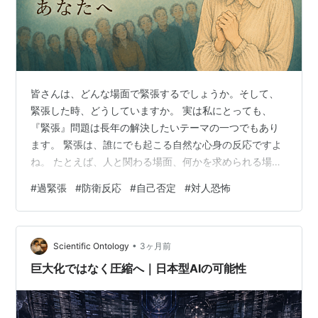
皆さんは、どんな場面で緊張するでしょうか。そして、
緊張した時、どうしていますか。 実は私にとっても、
『緊張』問題は長年の解決したいテーマの一つでもあり
ます。 緊張は、誰にでも起こる自然な心身の反応ですよ
ね。 たとえば、人と関わる場面、何かを求められる場
面、プレゼンなどで人から見られる場面、試験など、失
#
過緊張
#
防衛反応
#
自己否定
#
対人恐怖
敗できないとプレッシャーを感じる場面。 そんな中で不
安やストレスを感じたとき、私たちの脳はその状況に対
応しようとして、心と身体をフル稼働させます。 これ
•
が、私たちが感じる緊張なのだと思います。 でも、その
Scientific Ontology
3ヶ月前
緊張が強くなりすぎると、心身の不調をきたしたり、人
巨大化ではなく圧縮へ｜日本型AIの可能性
との関わりにも影響が出たりすることがあります…