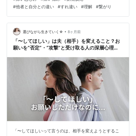
の言葉を深く受け取りすぎてしまったり、些細な違いに
#
他者と自分との違い
#
すれ違い
#
理解
#
繋がり
敏感になったり、沈黙や距離を置くという形で表に出る
こともあります。 それらはすべて、心が「これ以上傷つ
きたくない」とう心の動きであり、本来はとても健気な
働きです。 けれど、その守りの反応が強くなるほど、私
•
選びながら生きていく☆
8ヶ月前
たちは相手の背景や気持ちを受け止められ…
「〜してほしい」は夫（相手）を変えること？お
願いを“否定”・“攻撃”と受け取る人の深層心理
【夫婦のすれ違いとコミュニケーション】
「〜してほしいって言うのは、相手を変えようとするこ