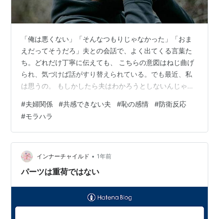
「俺は悪くない」「そんなつもりじゃなかった」「おま
えだってそうだろ」夫との会話で、よく出てくる言葉た
ち。どれだけ丁寧に伝えても、 こちらの意図はねじ曲げ
られ、気づけば話がすり替えられている。でも最近、私
は思うの。 もしかしたら夫はわかろうとしないんじゃな
くて、恥に耐えられないだけなのかもしれない、と。▼
#
夫婦関係
#
共感できない夫
#
恥の感情
#
防衛反応
トリセツ読めば少しは夫が理解ができるかも？ リンク▼
#
モラハラ
こちらもどうぞ www.yamachi-choose.com 💧 共感でき
ない夫の「恥の感情」とは？心理学では、「恥」は自分
の存在そのものが否定されたように感じる感情なんだっ
て。「悪いことをした」と思う【罪悪感】とは違って、
•
インナーチャイルド
1年前
「自分という人間が…
パーツは重荷ではない