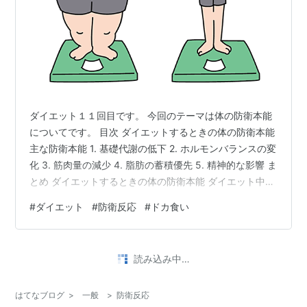
ダイエット１１回目です。 今回のテーマは体の防衛本能
についてです。 目次 ダイエットするときの体の防衛本能
主な防衛本能 1. 基礎代謝の低下 2. ホルモンバランスの変
化 3. 筋肉量の減少 4. 脂肪の蓄積優先 5. 精神的な影響 ま
とめ ダイエットするときの体の防衛本能 ダイエット中、
特に急激にカロリー摂取を減らしたり極端な食事制限を
#
ダイエット
#
防衛反応
#
ドカ食い
すると、体には「防衛本能」が働きます。この現象は進
化の過程で身についたもので、飢餓状態から体を守るた
めの仕組みです。 主な防衛本能 1. 基礎代謝の低下 カロ
読み込み中…
リー摂取が少なくなると、体はエネルギー消費を抑えよ
うと基礎代謝を減らす 体が消費するエネルギーが少な…
はてなブログ
>
一般
>
防衛反応