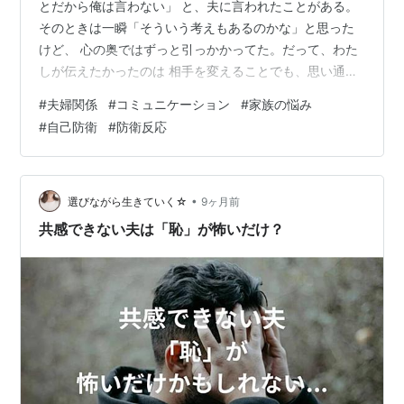
とだから俺は言わない」 と、夫に言われたことがある。
そのときは一瞬「そういう考えもあるのかな」と思った
けど、 心の奥ではずっと引っかかってた。だって、わた
しが伝えたかったのは 相手を変えることでも、思い通り
に動かしたいわけでもなくて、 家族としてのただのお願
#
夫婦関係
#
コミュニケーション
#
家族の悩み
いだったから。なのに夫にとっては、それが 否定・攻
#
自己防衛
#
防衛反応
撃・コントロール… そんなふうに聞こえてしまうらし
い。この違和感の正体ってなんなんだろう？ 本当に「お
願い＝相手を変えること」なの？わたしたち夫婦のズレ
を振り返ってみると、 お願いを攻撃と誤解してしまう夫
•
選びながら生きていく☆
9ヶ月前
の心のクセが 大きく関係している気がし…
共感できない夫は「恥」が怖いだけ？