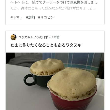
ヘトヘトに。 慌ててクーラーをつけて扇風機を回しまし
たが、身体にこもった熱がなかなか抜けずにちょっと
「自分ヤバいかも」と感じました。 1時間ほどそのまま扇
#
トマト
#
加熱
#
リコピン
風機にあたって休んでやっと落ち着きましたが、やはり
この暑さをなめてはいけないですね。 とはいえ、夏、と
いえば夏野菜、スーパーには年中あるトマトですが、暑
•
くなってくると少し安くなりますね。 生でサラダとして
ワタヌキ☆イヴの日常
2年前
食べることの多いトマトですが、熱を加えると甘みが増
たまに作りたくなることもあるワタヌキ
すような気がします。 トマトは加熱し…