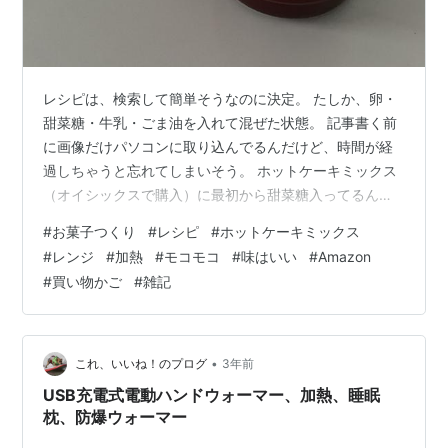
レシピは、検索して簡単そうなのに決定。 たしか、卵・
甜菜糖・牛乳・ごま油を入れて混ぜた状態。 記事書く前
に画像だけパソコンに取り込んでるんだけど、時間が経
過しちゃうと忘れてしまいそう。 ホットケーキミックス
（オイシックスで購入）に最初から甜菜糖入ってるんだ
けど、甘めで。 パンケーキミックス ホットケーキ ミッ
#
お菓子つくり
#
レシピ
#
ホットケーキミックス
クス 北海道産 小麦 ホットケーキミックス粉 きたほなみ
#
レンジ
#
加熱
#
モコモコ
#
味はいい
#
Amazon
使用 ホットケーキ ミックス 500g×1袋 ホットケーキ 北
#
買い物かご
#
雑記
海道蔵本舗 Amazon パンケーキミックス 北海道 よつ葉
パンケーキミックス バターミルク 450g×2袋 北海道産
原料 使用 パンケーキ 北海道蔵本舗 Amazo…
•
これ、いいね！のプログ
3年前
USB充電式電動ハンドウォーマー、加熱、睡眠
枕、防爆ウォーマー