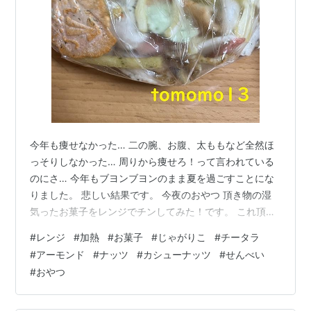
今年も痩せなかった… 二の腕、お腹、太ももなど全然ほ
っそりしなかった… 周りから痩せろ！って言われている
のにさ… 今年もブヨンブヨンのまま夏を過ごすことにな
りました。 悲しい結果です。 今夜のおやつ 頂き物の湿
気ったお菓子をレンジでチンしてみた！です。 これ頂き
ました。 数日前に会社で飲み会した残り物らしいです。
#
レンジ
#
加熱
#
お菓子
#
じゃがりこ
#
チータラ
笑 おばあちゃん家でもこんな風に貰った記憶がある。 よ
#
アーモンド
#
ナッツ
#
カシューナッツ
#
せんべい
くぞこんなものを貰ったなって感じだけど色々なお菓子
#
おやつ
が入っているのでワクワクして持って帰ってきた。 開
封。 お酒のお供のテッパンお菓子たちが入っている。 こ