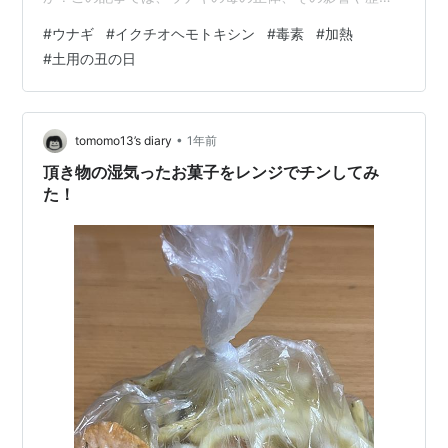
的背景、調理との関係、そして安全に楽しむための注意
#
ウナギ
#
イクチオヘモトキシン
#
毒素
#
加熱
点まで詳しく解説します。 🧪 ウナギの血液に含まれる
#
土用の丑の日
「イクチオヘモトキシン」とは？ ウナギの血液にはイク
チオヘモトキシン（Ichthyotoxin）と呼ばれるたんぱく質
性の毒素が含まれています。これは魚類の一部が持つ自
然毒で、人間にとっては消化器や神経系にダメージを与
•
tomomo13’s diary
1年前
える可能性があります。 イクチオ…
頂き物の湿気ったお菓子をレンジでチンしてみ
た！