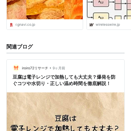
r.gnavi.co.jp
wirelesswire.jp
関連ブログ
•
iroiro72リサーチ
9ヶ月前
豆腐は電子レンジで加熱しても大丈夫？爆発を防
ぐコツや水切り・正しい温め時間を徹底解説！