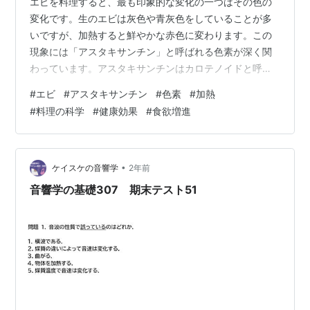
エビを料理すると、最も印象的な変化の一つはその色の
変化です。生のエビは灰色や青灰色をしていることが多
いですが、加熱すると鮮やかな赤色に変わります。この
現象には「アスタキサンチン」と呼ばれる色素が深く関
わっています。アスタキサンチンはカロテノイドと呼ば
れる天然色素の一種で、多くの海洋生物の体内に存在し
#
エビ
#
アスタキサンチン
#
色素
#
加熱
ている成分です。エビやカニ、ロブスターなど、甲殻類
#
料理の科学
#
健康効果
#
食欲増進
に特有のこの赤い色素は、加熱によって顕在化します。
アスタキサンチンとは？ アスタキサンチンは、カロテノ
イドの中でも特に赤みを帯びた色素です。この色素は、
エビが藻類やプランクトンを食べることで体内に蓄積さ
•
ケイスケの音響学
2年前
れます。生の状態では、このアスタキサンチンはタ…
音響学の基礎307 期末テスト51