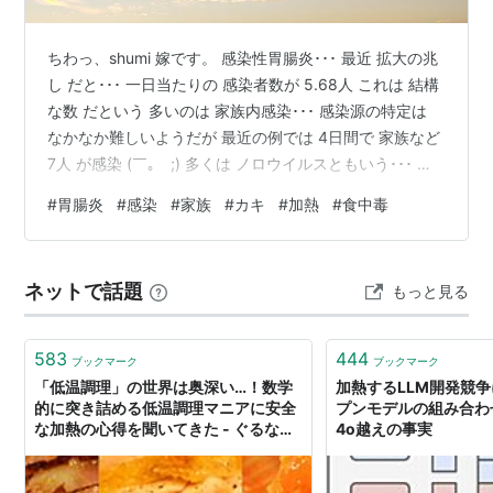
ちわっ、shumi 嫁です。 感染性胃腸炎･･･ 最近 拡大の兆
し だと･･･ 一日当たりの 感染者数が 5.68人 これは 結構
な数 だという 多いのは 家族内感染･･･ 感染源の特定は
なかなか難しいようだが 最近の例では 4日間で 家族など
7人 が感染 (￣｡￣;) 多くは ノロウイルスともいう･･･ 主
に 食べ物が 挙げられるようだ カキ あさり しじみ ホタテ
#
胃腸炎
#
感染
#
家族
#
カキ
#
加熱
#
食中毒
貝類になる おいしい季節 でもあるが リスクもある とい
うことか･･･ 調理方法でも ある程度防ぐことができる と
いうので できるだけ加熱したほうが 良さそうだ (*^^)v
ネットで話題
もっと見る
いずれにしても この季節 食中毒が起きやすい時期 …
583
444
ブックマーク
ブックマーク
「低温調理」の世界は奥深い…！数学
加熱するLLM開発競
的に突き詰める低温調理マニアに安全
プンモデルの組み合わせ
な加熱の心得を聞いてきた - ぐるなび
4o越えの事実
みんなのごはん