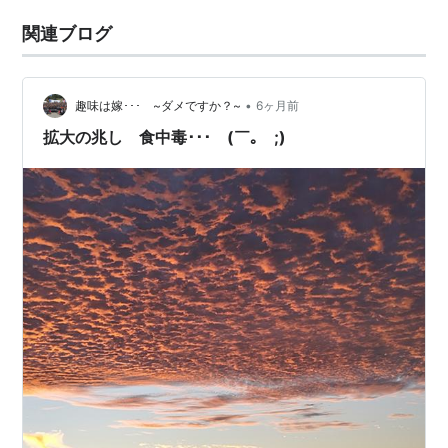
関連ブログ
•
趣味は嫁･･･ ~ダメですか？~
6ヶ月前
拡大の兆し 食中毒･･･ (￣｡￣;)