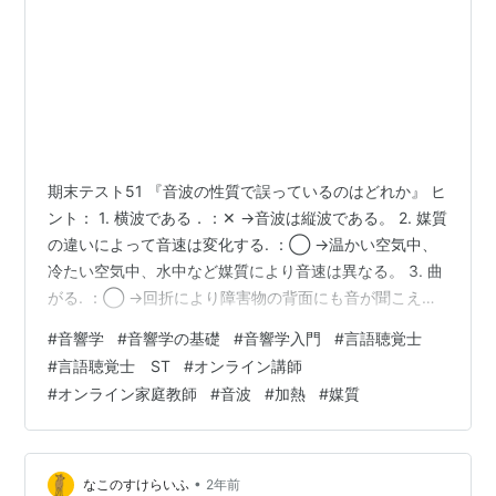
期末テスト51 『音波の性質で誤っているのはどれか』 ヒ
ント： 1. 横波である．：✕ →音波は縦波である。 2. 媒質
の違いによって音速は変化する. ：◯ →温かい空気中、
冷たい空気中、水中など媒質により音速は異なる。 3. 曲
がる. ：◯ →回折により障害物の背面にも音が聞こえ
る。 4. 物体を加熱する．：◯ →超音波加熱で物体を加
#
音響学
#
音響学の基礎
#
音響学入門
#
言語聴覚士
熱することができる。 5. 媒質温度で音速は変化する.：
#
言語聴覚士 ST
#
オンライン講師
◯ →空気中なら音速は気温によって変化する。 水中に
#
オンライン家庭教師
#
音波
#
加熱
#
媒質
おける音速も、液体の温度によって変化する。 一般に、
温度が高くなるほど音速は速くなり、 温度が低くなると
音速は遅くなる。 補足： 音を伝えるための必要なの…
•
なこのすけらいふ
2年前