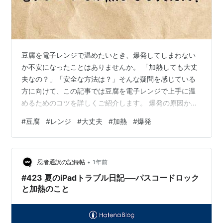
豆腐を電子レンジで温めたいとき、爆発してしまわない
か不安になったことはありませんか。 「加熱しても大丈
夫なの？」「安全な方法は？」そんな疑問を感じている
方に向けて、この記事では豆腐を電子レンジで上手に温
めるためのコツを詳しくご紹介します。 爆発の原因か
ら、加熱前の下準備、水切りの方法、容器の選び方、さ
#
豆腐
#
レンジ
#
大丈夫
#
加熱
#
爆発
らにおすすめの加熱時間まで、どこよりも丁寧に解説し
ています。 この記事を読めば、もう豆腐を電子レンジで
加熱するのが怖くなくなります。 自宅で手軽に、美味し
•
い豆腐料理を楽しむための知識をぜひ最後までチェック
忍者通訳の記録帖
1年前
してみてください。 豆腐は電子レンジで加熱しても大丈
#423 夏のiPadトラブル日記──パスコードロック
夫？爆発を防ぐ加熱方法とは 豆腐は電子レン…
と加熱のこと