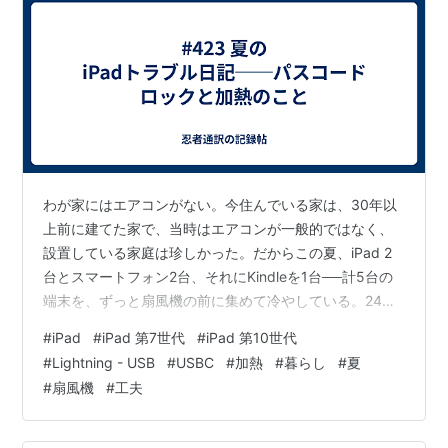
わが家にはエアコンがない。今住んでいる家は、30年以
上前に建てた家で、当時はエアコンが一般的ではなく、
設置している家庭は珍しかった。だからこの夏、iPad 2
台とスマートフォン2台、それにKindleを1台──計5台の
端末を、ずっと扇風機の前に集めて冷やしている。24時
間ずっと風を当てることにした。部屋の気温は何もして
#
iPad
#
iPad 第7世代
#
iPad 第10世代
いないと30℃を超える。ある日、iPadを窓際（レースカ
#
Lightning - USB
#
USBC
#
加熱
#
暮らし
#
夏
ーテン越し）に置いて充電していたのだけど、どうやら
#
扇風機
#
工夫
その場所がかなり熱くなっていたようだ。 最初に気づい
た異常は「アプリの挙動」だった。Google Chromeのア
イコンをタップするとYouTubeが起動したり、YouTub…